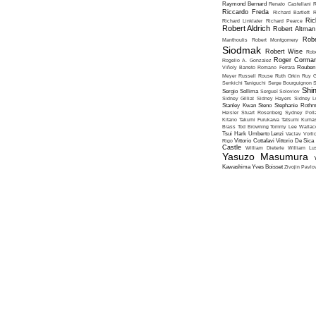
Raymond Bernard
Renato Castellani
R
Riccardo Freda
Richard Bartlett
R
Ric
Richard Linklater
Richard Pearce
Robert Aldrich
Robert Altman
Robe
Manthoulis
Robert Montgomery
Siodmak
Robert Wise
Rob
Roger Corma
Rogelio A. Gonzalez
Viñoly Barreto
Romano Ferrara
Rouben
Meyer
Russell Rouse
Ruth Orkin
Ruy G
Senkichi Taniguchi
Serge Bourguignon
S
Shin
Sergio Sollima
Sergueï Soloviov
Sidney Gilliat
Sidney Hayers
Sidney L
Stanley Kwan
Steno
Stephanie Roth
Heisler
Stuart Rosenberg
Sydney Poll
Kitano
Takumi Furukawa
Tatsumi Kumas
Brass
Tod Browning
Tommy Lee Wallac
Tsui Hark
Umberto Lenzi
Vaclav Vorli
Rigo
Vittorio Cottafavi
Vittorio De Sica
Castle
William Dieterle
William Lus
Yasuzo Masumura
Kawashima
Yves Boisset
Zivojin Pavlo