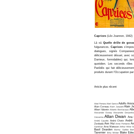
Caprices
(Léo Joannon, 1942)
Là où
Quelle drôle de goss
fulgurances,
Caprices
s'impose
dialogues, signés Companeez
délicieusement désuet, avec son
Darrieux, formidables) qui, lo
quotidien. Les seconds rôles
Parédès qui fait délicieusemen
produits durant l'Occupation par
Article plus récent
Adolfo Arist
Abel Ferrara
Abel Gance
Alain J
Alain Corneau
Alain Jaspard
Alb
Albert Valentin
Alberto Bevilacqua
Alexander Esway
Alexandre Dovjenko
Allan Dwan
Ana 
Crevenna
André
André Cayatte
André Chotin
Ann Hui
An
Zwobada
Anne Fontaine
Santillan
Arne Mattsson
Arthur Hiller
A
Basil Dearden
Benny Safdie
Ben
Tavernier
Blake Edw
Billy Wilder