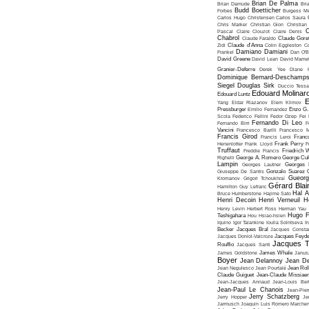
Brian De Palma
Brian Damude
Bri
Budd Boetticher
Forbes
Burgess Me
Carlos Hugo Christensen
Carlos Saura
Chris Marker
Christian Gion
Christian
C
Pascal
Claire Clouzot
Claire Denis
Chabrol
Claude Faraldo
Claude Goret
Zidi
Claude d'Anna
Colin Eggleston
Co
Damiano Damiani
Frankel
Dan O'
David Greene
David Lean
David Mame
Granier-Deferre
Derek Yee
Diane 
Dominique Bernard-Deschamp
Siegel
Douglas Sirk
Duccio Tessa
Edouard Molinar
Edouard Luntz
E
Yang
Eldar Riazanov
Elem Klimov
Pressburger
Emilio Fernandez
Enzo G. 
Scola
Federico Fellini
Fedor Ozep
Fei
Fernando Di Leo
Fernando Birri
F
Vancini
Francesco Barilli
Francesco M
Francis Girod
Francis Leroi
Franco
Henenlotter
Frank Lloyd
Frank Perry
F
Truffaut
Freddie Francis
Friedrich 
Righelli
George A. Romero
George Cu
Lampin
Georges Lautner
Georges 
Giuseppe De Santis
Gonzalo Suarez
Gueorg
Kromanov
Grigori Tchoukhraï
Gérard Blai
Hamilton
Guy Lefranc
Hal 
Bruce Humberstone
Hajime Sato
Henri Decoin
Henri Verneuil
H
Henry Levin
Herbert Ross
Herman Yau
Hugo F
Teshigahara
Hou Hsiao-hsien
Iquino
Igor Talankine
Ioulia Solntseva
I
Becker
Jacques Bral
Jacques Consta
Jacques Doniol-Valcroze
Jacques Feyd
Jacques T
Rouffio
Jacques Santi
James Goldstone
James Whale
Janus
Boyer
Jean Delannoy
Jean De
Jean Negulesco
Jean Pourtalé
Jean Rol
Claude Guiguet
Jean-Claude Missiae
Jean-Jacques Annaud
Jean-Louis Bert
Jean-Paul Le Chanois
Jean-Pie
Jerry Schatzberg
Jerry Hopper
Je
Jarmusch
Joaquin Luis Romero Marchen