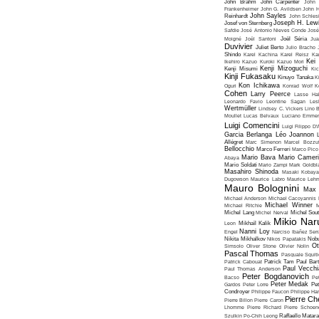
John Brahm
John Carpenter
John 
Frankenheimer
John G. Avildsen
John H
John Sayles
Reinhardt
John Schles
Joseph H. Lew
Josef von Sternberg
Safdie
José Antonio Nieves Conde
José
Moigné
Joël Santoni
Joël Séria
Ju
Duvivier
Juliet Berto
Julio Bracho
Shindo
Karel Kachina
Karel Reisz
Ka
Kei
Ikehiro
Kazuo Kuroki
Kazuo Mori
Kenji Mizoguchi
Kenji Misumi
Kic
Kinji Fukasaku
Kinuyo Tanaka
K
Kon Ichikawa
Oguri
Konrad Wolf
K
Cohen
Larry Peerce
Lasse Hal
Leonardo Favio
Leontine Sagan
Les
Wertmüller
Lindsey C. Vickers
Lino 
Moullet
Lucas Belvaux
Luciano Emmer
Luigi Comencini
Luigi Filippo D
Garcia Berlanga
Léo Joannon
Allégret
Marc Simenon
Marcel Bozzuf
Bellocchio
Marco Ferreri
Marco Pico
Mario Bava
Mario Cameri
Abaya
Mario Soldati
Mario Zampi
Mark Goldbla
Masahiro Shinoda
Masaki Kobaya
Dugowson
Maurice Labro
Maurice Leh
Mauro Bolognini
Max 
Michael Anderson
Michael Cacoyannis
Michael Winner
Michael Ritchie
M
Michel Lang
Michel Nerval
Michel Sout
Mikio Nar
Leon
Mikhaïl Kalik
Nanni Loy
Engel
Narciso Ibañez Serr
Nikita Mikhalkov
Nikos Papatakis
Nobu
Ot
Simsolo
Oliver Stone
Olivier Nolin
Pascal Thomas
Pasquale Squiti
Patrick Cabouat
Patrick Tam
Paul Bart
Paul Vecchia
Paul Thomas Anderson
Peter Bogdanovich
Bacso
Pe
Peter Medak
Gardos
Peter Lorre
Pe
Condroyer
Philippe Faucon
Philippe Har
Pierre Ch
Pierre Billon
Pierre Caron
Lhomme
Pierre Richard
Pierre Schoend
Szulkin
Po-Chih Leong
Raffaello Matar