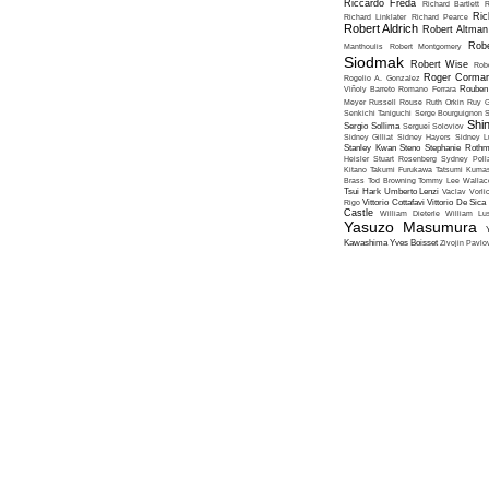
Riccardo Freda
Richard Bartlett
R
Ric
Richard Linklater
Richard Pearce
Robert Aldrich
Robert Altman
Robe
Manthoulis
Robert Montgomery
Siodmak
Robert Wise
Rob
Roger Corma
Rogelio A. Gonzalez
Viñoly Barreto
Romano Ferrara
Rouben
Meyer
Russell Rouse
Ruth Orkin
Ruy G
Senkichi Taniguchi
Serge Bourguignon
S
Shin
Sergio Sollima
Sergueï Soloviov
Sidney Gilliat
Sidney Hayers
Sidney L
Stanley Kwan
Steno
Stephanie Roth
Heisler
Stuart Rosenberg
Sydney Poll
Kitano
Takumi Furukawa
Tatsumi Kumas
Brass
Tod Browning
Tommy Lee Wallac
Tsui Hark
Umberto Lenzi
Vaclav Vorli
Rigo
Vittorio Cottafavi
Vittorio De Sica
Castle
William Dieterle
William Lus
Yasuzo Masumura
Kawashima
Yves Boisset
Zivojin Pavlo