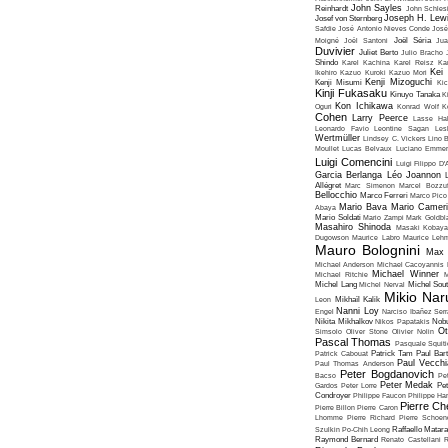
John Sayles
Reinhardt
John Schles
Joseph H. Lew
Josef von Sternberg
Safdie
José Antonio Nieves Conde
José
Moigné
Joël Santoni
Joël Séria
Ju
Duvivier
Juliet Berto
Julio Bracho
Shindo
Karel Kachina
Karel Reisz
Ka
Kei
Ikehiro
Kazuo Kuroki
Kazuo Mori
Kenji Mizoguchi
Kenji Misumi
Kic
Kinji Fukasaku
Kinuyo Tanaka
K
Kon Ichikawa
Oguri
Konrad Wolf
K
Cohen
Larry Peerce
Lasse Hal
Leonardo Favio
Leontine Sagan
Les
Wertmüller
Lindsey C. Vickers
Lino 
Moullet
Lucas Belvaux
Luciano Emmer
Luigi Comencini
Luigi Filippo D
Garcia Berlanga
Léo Joannon
Allégret
Marc Simenon
Marcel Bozzuf
Bellocchio
Marco Ferreri
Marco Pico
Mario Bava
Mario Cameri
Abaya
Mario Soldati
Mario Zampi
Mark Goldbla
Masahiro Shinoda
Masaki Kobaya
Dugowson
Maurice Labro
Maurice Leh
Mauro Bolognini
Max 
Michael Anderson
Michael Cacoyannis
Michael Winner
Michael Ritchie
M
Michel Lang
Michel Nerval
Michel Sout
Mikio Nar
Leon
Mikhaïl Kalik
Nanni Loy
Engel
Narciso Ibañez Serr
Nikita Mikhalkov
Nikos Papatakis
Nobu
Ot
Simsolo
Oliver Stone
Olivier Nolin
Pascal Thomas
Pasquale Squiti
Patrick Cabouat
Patrick Tam
Paul Bart
Paul Vecchia
Paul Thomas Anderson
Peter Bogdanovich
Bacso
Pe
Peter Medak
Gardos
Peter Lorre
Pe
Condroyer
Philippe Faucon
Philippe Har
Pierre Ch
Pierre Billon
Pierre Caron
Lhomme
Pierre Richard
Pierre Schoend
Szulkin
Po-Chih Leong
Raffaello Matar
Raymond Bernard
Renato Castellani
R