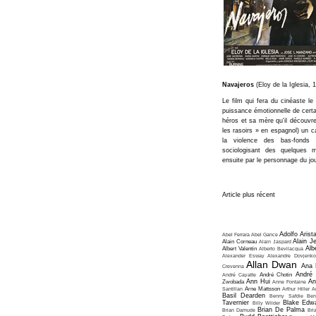
Navajeros
(Eloy de la Iglesia, 
Le film qui fera du cinéaste le
puissance émotionnelle de cert
héros et sa mère qu'il découvre
les rasoirs » en espagnol) un 
la violence des bas-fonds 
sociologisant des quelques m
ensuite par le personnage du jo
Article plus récent
Adolfo Arist
Abel Ferrara
Abel Gance
Alain J
Alain Corneau
Alain Jaspard
Alb
Albert Valentin
Alberto Bevilacqua
Alexander Esway
Alexandre Dovjenko
Allan Dwan
Ana 
Crevenna
André
André Cayatte
André Chotin
Ann Hui
An
Zwobada
Anne Fontaine
Santillan
Arne Mattsson
Arthur Hiller
A
Basil Dearden
Benny Safdie
Ben
Tavernier
Blake Edw
Billy Wilder
Brian De Palma
Brian Damude
Bri