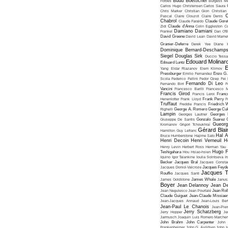
Budd Boetticher
Forbes
Burgess Me
Carlos Hugo Christensen
Carlos Saura
Chris Marker
Christian Gion
Christian
C
Pascal
Claire Clouzot
Claire Denis
Chabrol
Claude Faraldo
Claude Goret
Zidi
Claude d'Anna
Colin Eggleston
Co
Damiano Damiani
Frankel
Dan O'
David Greene
David Lean
David Mame
Granier-Deferre
Derek Yee
Diane 
Dominique Bernard-Deschamp
Siegel
Douglas Sirk
Duccio Tessa
Edouard Molinar
Edouard Luntz
E
Yang
Eldar Riazanov
Elem Klimov
Pressburger
Emilio Fernandez
Enzo G. 
Scola
Federico Fellini
Fedor Ozep
Fei
Fernando Di Leo
Fernando Birri
F
Vancini
Francesco Barilli
Francesco M
Francis Girod
Francis Leroi
Franco
Henenlotter
Frank Lloyd
Frank Perry
F
Truffaut
Freddie Francis
Friedrich 
Righelli
George A. Romero
George Cu
Lampin
Georges Lautner
Georges 
Giuseppe De Santis
Gonzalo Suarez
Gueorg
Kromanov
Grigori Tchoukhraï
Gérard Blai
Hamilton
Guy Lefranc
Hal 
Bruce Humberstone
Hajime Sato
Henri Decoin
Henri Verneuil
H
Henry Levin
Herbert Ross
Herman Yau
Hugo F
Teshigahara
Hou Hsiao-hsien
Iquino
Igor Talankine
Ioulia Solntseva
I
Becker
Jacques Bral
Jacques Consta
Jacques Doniol-Valcroze
Jacques Feyd
Jacques T
Rouffio
Jacques Santi
James Goldstone
James Whale
Janus
Boyer
Jean Delannoy
Jean De
Jean Negulesco
Jean Pourtalé
Jean Rol
Claude Guiguet
Jean-Claude Missiae
Jean-Jacques Annaud
Jean-Louis Bert
Jean-Paul Le Chanois
Jean-Pie
Jerry Schatzberg
Jerry Hopper
Je
Jarmusch
Joaquin Luis Romero Marchen
John Brahm
John Carpenter
John 
Frankenheimer
John G. Avildsen
John H