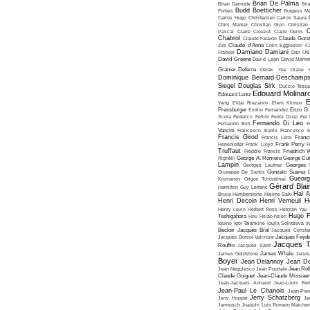
Brian De Palma
Brian Damude
Bri
Budd Boetticher
Forbes
Burgess Me
Carlos Hugo Christensen
Carlos Saura
Chris Marker
Christian Gion
Christian
C
Pascal
Claire Clouzot
Claire Denis
Chabrol
Claude Faraldo
Claude Goret
Zidi
Claude d'Anna
Colin Eggleston
Co
Damiano Damiani
Frankel
Dan O'
David Greene
David Lean
David Mame
Granier-Deferre
Derek Yee
Diane 
Dominique Bernard-Deschamp
Siegel
Douglas Sirk
Duccio Tessa
Edouard Molinar
Edouard Luntz
E
Yang
Eldar Riazanov
Elem Klimov
Pressburger
Emilio Fernandez
Enzo G. 
Scola
Federico Fellini
Fedor Ozep
Fei
Fernando Di Leo
Fernando Birri
F
Vancini
Francesco Barilli
Francesco M
Francis Girod
Francis Leroi
Franco
Henenlotter
Frank Lloyd
Frank Perry
F
Truffaut
Freddie Francis
Friedrich 
Righelli
George A. Romero
George Cu
Lampin
Georges Lautner
Georges 
Giuseppe De Santis
Gonzalo Suarez
Gueorg
Kromanov
Grigori Tchoukhraï
Gérard Blai
Hamilton
Guy Lefranc
Hal 
Bruce Humberstone
Hajime Sato
Henri Decoin
Henri Verneuil
H
Henry Levin
Herbert Ross
Herman Yau
Hugo F
Teshigahara
Hou Hsiao-hsien
Iquino
Igor Talankine
Ioulia Solntseva
I
Becker
Jacques Bral
Jacques Consta
Jacques Doniol-Valcroze
Jacques Feyd
Jacques T
Rouffio
Jacques Santi
James Goldstone
James Whale
Janus
Boyer
Jean Delannoy
Jean De
Jean Negulesco
Jean Pourtalé
Jean Rol
Claude Guiguet
Jean-Claude Missiae
Jean-Jacques Annaud
Jean-Louis Bert
Jean-Paul Le Chanois
Jean-Pie
Jerry Schatzberg
Jerry Hopper
Je
Jarmusch
Joaquin Luis Romero Marchen