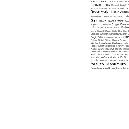
Raymond Bernard
Renato Castellani
R
Riccardo Freda
Richard Bartlett
R
Ric
Richard Linklater
Richard Pearce
Robert Aldrich
Robert Altman
Robe
Manthoulis
Robert Montgomery
Siodmak
Robert Wise
Rob
Roger Corma
Rogelio A. Gonzalez
Viñoly Barreto
Romano Ferrara
Rouben
Meyer
Russell Rouse
Ruth Orkin
Ruy G
Senkichi Taniguchi
Serge Bourguignon
S
Shin
Sergio Sollima
Sergueï Soloviov
Sidney Gilliat
Sidney Hayers
Sidney L
Stanley Kwan
Steno
Stephanie Roth
Heisler
Stuart Rosenberg
Sydney Poll
Kitano
Takumi Furukawa
Tatsumi Kumas
Brass
Tod Browning
Tommy Lee Wallac
Tsui Hark
Umberto Lenzi
Vaclav Vorli
Rigo
Vittorio Cottafavi
Vittorio De Sica
Castle
William Dieterle
William Lus
Yasuzo Masumura
Kawashima
Yves Boisset
Zivojin Pavlo