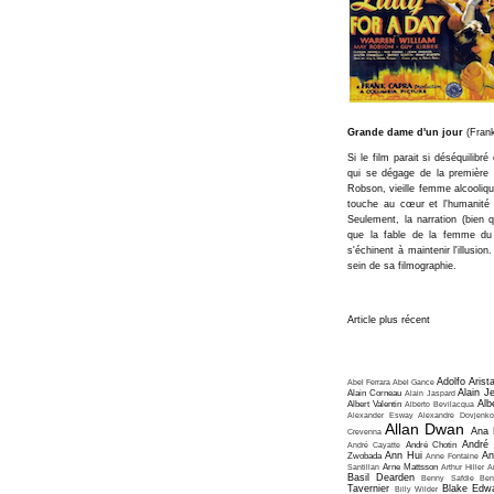
Grande dame d'un jour
(Frank
Si le film parait si déséquilibré
qui se dégage de la première 
Robson, vieille femme alcooliqu
touche au cœur et l'humanité s
Seulement, la narration (bien
que la fable de la femme du
s'échinent à maintenir l'illusi
sein de sa filmographie.
Article plus récent
Adolfo Arist
Abel Ferrara
Abel Gance
Alain J
Alain Corneau
Alain Jaspard
Alb
Albert Valentin
Alberto Bevilacqua
Alexander Esway
Alexandre Dovjenko
Allan Dwan
Ana 
Crevenna
André
André Cayatte
André Chotin
Ann Hui
An
Zwobada
Anne Fontaine
Santillan
Arne Mattsson
Arthur Hiller
A
Basil Dearden
Benny Safdie
Ben
Tavernier
Blake Edw
Billy Wilder