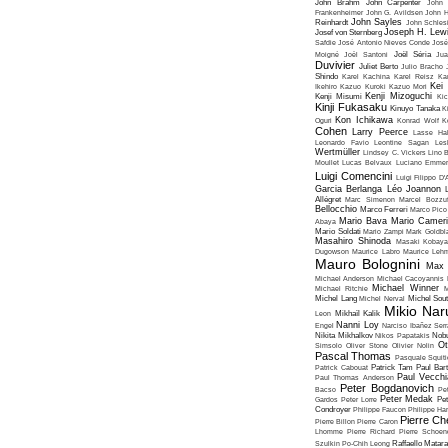
John Brahm
John Carpenter
John 
Frankenheimer
John G. Avildsen
John H
John Sayles
Reinhardt
John Schles
Joseph H. Lew
Josef von Sternberg
Safdie
José Antonio Nieves Conde
José
Moigné
Joël Santoni
Joël Séria
Ju
Duvivier
Juliet Berto
Julio Bracho
Shindo
Karel Kachina
Karel Reisz
Ka
Kei
Ikehiro
Kazuo Kuroki
Kazuo Mori
Kenji Mizoguchi
Kenji Misumi
Kic
Kinji Fukasaku
Kinuyo Tanaka
K
Kon Ichikawa
Oguri
Konrad Wolf
K
Cohen
Larry Peerce
Lasse Hal
Leonardo Favio
Leontine Sagan
Les
Wertmüller
Lindsey C. Vickers
Lino 
Moullet
Lucas Belvaux
Luciano Emmer
Luigi Comencini
Luigi Filippo D
Garcia Berlanga
Léo Joannon
Allégret
Marc Simenon
Marcel Bozzuf
Bellocchio
Marco Ferreri
Marco Pico
Mario Bava
Mario Cameri
Abaya
Mario Soldati
Mario Zampi
Mark Goldbla
Masahiro Shinoda
Masaki Kobaya
Dugowson
Maurice Labro
Maurice Leh
Mauro Bolognini
Max 
Michael Anderson
Michael Cacoyannis
Michael Winner
Michael Ritchie
M
Michel Lang
Michel Nerval
Michel Sout
Mikio Nar
Leon
Mikhaïl Kalik
Nanni Loy
Engel
Narciso Ibañez Serr
Nikita Mikhalkov
Nikos Papatakis
Nobu
Ot
Simsolo
Oliver Stone
Olivier Nolin
Pascal Thomas
Pasquale Squiti
Patrick Cabouat
Patrick Tam
Paul Bart
Paul Vecchia
Paul Thomas Anderson
Peter Bogdanovich
Bacso
Pe
Peter Medak
Gardos
Peter Lorre
Pe
Condroyer
Philippe Faucon
Philippe Har
Pierre Ch
Pierre Billon
Pierre Caron
Lhomme
Pierre Richard
Pierre Schoend
Szulkin
Po-Chih Leong
Raffaello Matar