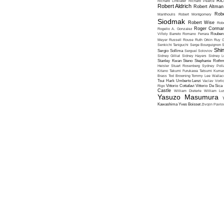
Ric
Richard Linklater
Richard Pearce
Robert Aldrich
Robert Altman
Robe
Manthoulis
Robert Montgomery
Siodmak
Robert Wise
Rob
Roger Corma
Rogelio A. Gonzalez
Viñoly Barreto
Romano Ferrara
Rouben
Meyer
Russell Rouse
Ruth Orkin
Ruy G
Senkichi Taniguchi
Serge Bourguignon
S
Shin
Sergio Sollima
Sergueï Soloviov
Sidney Gilliat
Sidney Hayers
Sidney L
Stanley Kwan
Steno
Stephanie Roth
Heisler
Stuart Rosenberg
Sydney Poll
Kitano
Takumi Furukawa
Tatsumi Kumas
Brass
Tod Browning
Tommy Lee Wallac
Tsui Hark
Umberto Lenzi
Vaclav Vorli
Rigo
Vittorio Cottafavi
Vittorio De Sica
Castle
William Dieterle
William Lus
Yasuzo Masumura
Kawashima
Yves Boisset
Zivojin Pavlo