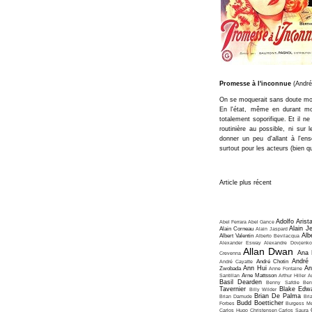
Promesse à l'inconnue
(André
On se moquerait sans doute moins
En l'état, même en durant m
totalement soporifique. Et il 
routinière au possible, ni sur
donner un peu d'allant à l'ens
surtout pour les acteurs (bien qu
Article plus récent
Adolfo Arist
Abel Ferrara
Abel Gance
Alain J
Alain Corneau
Alain Jaspard
Alb
Albert Valentin
Alberto Bevilacqua
Alexander Esway
Alexandre Dovjenko
Allan Dwan
Ana 
Crevenna
André
André Cayatte
André Chotin
Ann Hui
An
Zwobada
Anne Fontaine
Santillan
Arne Mattsson
Arthur Hiller
A
Basil Dearden
Benny Safdie
Ben
Tavernier
Blake Edw
Billy Wilder
Brian De Palma
Brian Damude
Bri
Budd Boetticher
Forbes
Burgess Me
Carlos Hugo Christensen
Carlos Saura