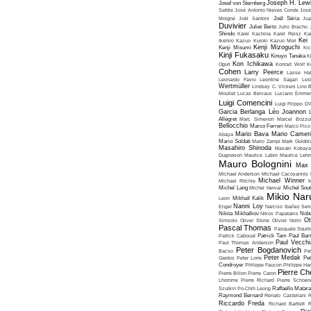
Joseph H. Lew
Josef von Sternberg
Safdie
José Antonio Nieves Conde
José
Moigné
Joël Santoni
Joël Séria
Ju
Duvivier
Juliet Berto
Julio Bracho
Shindo
Karel Kachina
Karel Reisz
Ka
Kei
Ikehiro
Kazuo Kuroki
Kazuo Mori
Kenji Mizoguchi
Kenji Misumi
Kic
Kinji Fukasaku
Kinuyo Tanaka
K
Kon Ichikawa
Oguri
Konrad Wolf
K
Cohen
Larry Peerce
Lasse Hal
Leonardo Favio
Leontine Sagan
Les
Wertmüller
Lindsey C. Vickers
Lino 
Moullet
Lucas Belvaux
Luciano Emmer
Luigi Comencini
Luigi Filippo D
Garcia Berlanga
Léo Joannon
Allégret
Marc Simenon
Marcel Bozzuf
Bellocchio
Marco Ferreri
Marco Pico
Mario Bava
Mario Cameri
Abaya
Mario Soldati
Mario Zampi
Mark Goldbla
Masahiro Shinoda
Masaki Kobaya
Dugowson
Maurice Labro
Maurice Leh
Mauro Bolognini
Max 
Michael Anderson
Michael Cacoyannis
Michael Winner
Michael Ritchie
M
Michel Lang
Michel Nerval
Michel Sout
Mikio Nar
Leon
Mikhaïl Kalik
Nanni Loy
Engel
Narciso Ibañez Serr
Nikita Mikhalkov
Nikos Papatakis
Nobu
Ot
Simsolo
Oliver Stone
Olivier Nolin
Pascal Thomas
Pasquale Squiti
Patrick Cabouat
Patrick Tam
Paul Bart
Paul Vecchia
Paul Thomas Anderson
Peter Bogdanovich
Bacso
Pe
Peter Medak
Gardos
Peter Lorre
Pe
Condroyer
Philippe Faucon
Philippe Har
Pierre Ch
Pierre Billon
Pierre Caron
Lhomme
Pierre Richard
Pierre Schoend
Szulkin
Po-Chih Leong
Raffaello Matar
Raymond Bernard
Renato Castellani
R
Riccardo Freda
Richard Bartlett
R