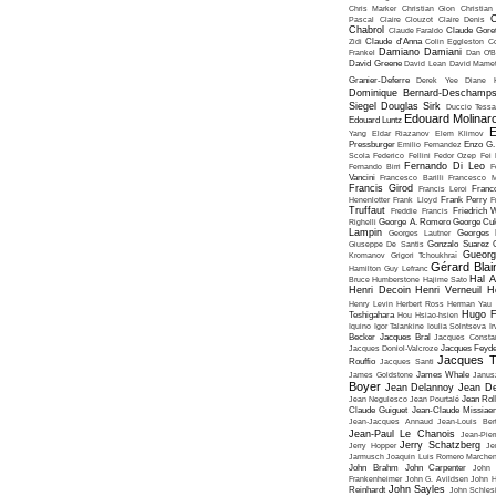
Chris Marker
Christian Gion
Christian
C
Pascal
Claire Clouzot
Claire Denis
Chabrol
Claude Faraldo
Claude Goret
Zidi
Claude d'Anna
Colin Eggleston
Co
Damiano Damiani
Frankel
Dan O'
David Greene
David Lean
David Mame
Granier-Deferre
Derek Yee
Diane 
Dominique Bernard-Deschamp
Siegel
Douglas Sirk
Duccio Tessa
Edouard Molinar
Edouard Luntz
E
Yang
Eldar Riazanov
Elem Klimov
Pressburger
Emilio Fernandez
Enzo G. 
Scola
Federico Fellini
Fedor Ozep
Fei
Fernando Di Leo
Fernando Birri
F
Vancini
Francesco Barilli
Francesco M
Francis Girod
Francis Leroi
Franco
Henenlotter
Frank Lloyd
Frank Perry
F
Truffaut
Freddie Francis
Friedrich 
Righelli
George A. Romero
George Cu
Lampin
Georges Lautner
Georges 
Giuseppe De Santis
Gonzalo Suarez
Gueorg
Kromanov
Grigori Tchoukhraï
Gérard Blai
Hamilton
Guy Lefranc
Hal 
Bruce Humberstone
Hajime Sato
Henri Decoin
Henri Verneuil
H
Henry Levin
Herbert Ross
Herman Yau
Hugo F
Teshigahara
Hou Hsiao-hsien
Iquino
Igor Talankine
Ioulia Solntseva
I
Becker
Jacques Bral
Jacques Consta
Jacques Doniol-Valcroze
Jacques Feyd
Jacques T
Rouffio
Jacques Santi
James Goldstone
James Whale
Janus
Boyer
Jean Delannoy
Jean De
Jean Negulesco
Jean Pourtalé
Jean Rol
Claude Guiguet
Jean-Claude Missiae
Jean-Jacques Annaud
Jean-Louis Bert
Jean-Paul Le Chanois
Jean-Pie
Jerry Schatzberg
Jerry Hopper
Je
Jarmusch
Joaquin Luis Romero Marchen
John Brahm
John Carpenter
John 
Frankenheimer
John G. Avildsen
John H
John Sayles
Reinhardt
John Schles