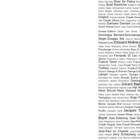
Brian De Palma
Brian Damude
Bri
Budd Boetticher
Forbes
Burgess Me
Carlos Hugo Christensen
Carlos Saura
Chris Marker
Christian Gion
Christian
C
Pascal
Claire Clouzot
Claire Denis
Chabrol
Claude Faraldo
Claude Goret
Zidi
Claude d'Anna
Colin Eggleston
Co
Damiano Damiani
Frankel
Dan O'
David Greene
David Lean
David Mame
Granier-Deferre
Derek Yee
Diane 
Dominique Bernard-Deschamp
Siegel
Douglas Sirk
Duccio Tessa
Edouard Molinar
Edouard Luntz
E
Yang
Eldar Riazanov
Elem Klimov
Pressburger
Emilio Fernandez
Enzo G. 
Scola
Federico Fellini
Fedor Ozep
Fei
Fernando Di Leo
Fernando Birri
F
Vancini
Francesco Barilli
Francesco M
Francis Girod
Francis Leroi
Franco
Henenlotter
Frank Lloyd
Frank Perry
F
Truffaut
Freddie Francis
Friedrich 
Righelli
George A. Romero
George Cu
Lampin
Georges Lautner
Georges 
Giuseppe De Santis
Gonzalo Suarez
Gueorg
Kromanov
Grigori Tchoukhraï
Gérard Blai
Hamilton
Guy Lefranc
Hal 
Bruce Humberstone
Hajime Sato
Henri Decoin
Henri Verneuil
H
Henry Levin
Herbert Ross
Herman Yau
Hugo F
Teshigahara
Hou Hsiao-hsien
Iquino
Igor Talankine
Ioulia Solntseva
I
Becker
Jacques Bral
Jacques Consta
Jacques Doniol-Valcroze
Jacques Feyd
Jacques T
Rouffio
Jacques Santi
James Goldstone
James Whale
Janus
Boyer
Jean Delannoy
Jean De
Jean Negulesco
Jean Pourtalé
Jean Rol
Claude Guiguet
Jean-Claude Missiae
Jean-Jacques Annaud
Jean-Louis Bert
Jean-Paul Le Chanois
Jean-Pie
Jerry Schatzberg
Jerry Hopper
Je
Jarmusch
Joaquin Luis Romero Marchen