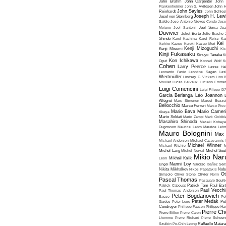
John Brahm
John Carpenter
John 
Frankenheimer
John G. Avildsen
John H
John Sayles
Reinhardt
John Schles
Joseph H. Lew
Josef von Sternberg
Safdie
José Antonio Nieves Conde
José
Moigné
Joël Santoni
Joël Séria
Ju
Duvivier
Juliet Berto
Julio Bracho
Shindo
Karel Kachina
Karel Reisz
Ka
Kei
Ikehiro
Kazuo Kuroki
Kazuo Mori
Kenji Mizoguchi
Kenji Misumi
Kic
Kinji Fukasaku
Kinuyo Tanaka
K
Kon Ichikawa
Oguri
Konrad Wolf
K
Cohen
Larry Peerce
Lasse Hal
Leonardo Favio
Leontine Sagan
Les
Wertmüller
Lindsey C. Vickers
Lino 
Moullet
Lucas Belvaux
Luciano Emmer
Luigi Comencini
Luigi Filippo D
Garcia Berlanga
Léo Joannon
Allégret
Marc Simenon
Marcel Bozzuf
Bellocchio
Marco Ferreri
Marco Pico
Mario Bava
Mario Cameri
Abaya
Mario Soldati
Mario Zampi
Mark Goldbla
Masahiro Shinoda
Masaki Kobaya
Dugowson
Maurice Labro
Maurice Leh
Mauro Bolognini
Max 
Michael Anderson
Michael Cacoyannis
Michael Winner
Michael Ritchie
M
Michel Lang
Michel Nerval
Michel Sout
Mikio Nar
Leon
Mikhaïl Kalik
Nanni Loy
Engel
Narciso Ibañez Serr
Nikita Mikhalkov
Nikos Papatakis
Nobu
Ot
Simsolo
Oliver Stone
Olivier Nolin
Pascal Thomas
Pasquale Squiti
Patrick Cabouat
Patrick Tam
Paul Bart
Paul Vecchia
Paul Thomas Anderson
Peter Bogdanovich
Bacso
Pe
Peter Medak
Gardos
Peter Lorre
Pe
Condroyer
Philippe Faucon
Philippe Har
Pierre Ch
Pierre Billon
Pierre Caron
Lhomme
Pierre Richard
Pierre Schoend
Szulkin
Po-Chih Leong
Raffaello Matar