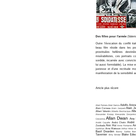
Des filles pour l'armée
(Valeri
Outre l'évocation du conflit it
beau film réside dans les por
prostituées hellènes destiné
misérabilistes, ces portraits c
sordide, incarnée avec convicti
lui aussi formidable). La mise 
justesse et d'une rectitude mo
manifestation de la sensibilité a
Article plus récent
Adolfo Arist
Abel Ferrara
Abel Gance
Alain J
Alain Corneau
Alain Jaspard
Alb
Albert Valentin
Alberto Bevilacqua
Alexander Esway
Alexandre Dovjenko
Allan Dwan
Ana 
Crevenna
André
André Cayatte
André Chotin
Ann Hui
An
Zwobada
Anne Fontaine
Santillan
Arne Mattsson
Arthur Hiller
A
Basil Dearden
Benny Safdie
Ben
Tavernier
Blake Edw
Billy Wilder