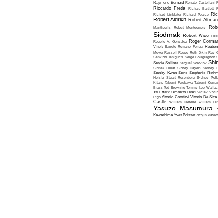
Raymond Bernard
Renato Castellani
R
Riccardo Freda
Richard Bartlett
R
Ric
Richard Linklater
Richard Pearce
Robert Aldrich
Robert Altman
Robe
Manthoulis
Robert Montgomery
Siodmak
Robert Wise
Rob
Roger Corma
Rogelio A. Gonzalez
Viñoly Barreto
Romano Ferrara
Rouben
Meyer
Russell Rouse
Ruth Orkin
Ruy G
Senkichi Taniguchi
Serge Bourguignon
S
Shin
Sergio Sollima
Sergueï Soloviov
Sidney Gilliat
Sidney Hayers
Sidney L
Stanley Kwan
Steno
Stephanie Roth
Heisler
Stuart Rosenberg
Sydney Poll
Kitano
Takumi Furukawa
Tatsumi Kumas
Brass
Tod Browning
Tommy Lee Wallac
Tsui Hark
Umberto Lenzi
Vaclav Vorli
Rigo
Vittorio Cottafavi
Vittorio De Sica
Castle
William Dieterle
William Lus
Yasuzo Masumura
Kawashima
Yves Boisset
Zivojin Pavlo