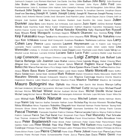
John Berry
Jarmusch
Joaquin Luis Romero Marchent
Joe Dante
Joe May
John Badham
John Boorman
John Ford
John Brahm
John Carpenter
John Cassavetes
John Cromwell
John Flynn
John
Frankenheimer
John G. Avildsen
John Harlow
John Llewellyn Moxey
John McNaughton
John Milius
John
John Sayles
Reinhardt
John Schlesinger
John Sturges
Johnnie To
Jonathan Demme
Jonathan Glazer
Joseph H. Lewis
Joseph Losey
Josef von Sternberg
Joseph M. Newman
Joseph Pevney
Joshua
Safdie
José Antonio Nieves Conde
José Giovanni
José Ramón Larraz
Josée Dayan
Joyce Chopra
Joël Le
Julien
Moigné
Joël Santoni
Joël Séria
Juan Antonio Bardem
Juan Bustillo Oro
Jules Dassin
Duvivier
Juzo Itami
Juliet Berto
Julio Bracho
Jun Ichikawa
Just Jaeckin
Jérôme Bonnell
Kaneto
Shindo
Karel Kachina
Karel Reisz
Karen Chakhnazarov
Kathryn Bigelow
Kazuhiko Hasegawa
Kazuo
Kei Kumai
Keisuke Kinoshita
Ken Russell
Ikehiro
Kazuo Kuroki
Kazuo Mori
Kelly Reichardt
Kenji Mizoguchi
Kihachi Okamoto
King Vidor
Kenji Misumi
Kichitaro Negishi
Kiju Yoshida
Kinji Fukasaku
Kirk Wong
Ko Nakahira
Kinuyo Tanaka
Kira Mouratova
Kirio Urayama
Kohei
Larry
Kon Ichikawa
Oguri
Konrad Wolf
Koreyoshi Kurahara
Kozaburo Yoshimura
Ladislao Vajda
Cohen
Larry Peerce
Laurent Heynemann
Lasse Hallström
Lee H. Katzin
Lee Yong-min
Lina
Leonardo Favio
Leontine Sagan
Leslie Stevens
Lev Koulechov
Lewis Allen
Lewis Seiler
Wertmüller
Lindsey C. Vickers
Lino Brocka
Louis Daquin
Louis Feuillade
Louis Malle
Louis Valray
Luc
Luciano Salce
Lucio Fulci
Moullet
Lucas Belvaux
Luciano Emmer
Lucrecia Martel
Luigi Bazzoni
Luigi Zampa
Luigi Comencini
Luis Buñuel
Luis
Luigi Filippo D'Amico
Luigi Magni
Garcia Berlanga
Léo Joannon
Léon Mathot
Léonce Perret
Léonide Moguy
Mabel Cheung
Marc
Marcel Pagliero
Marco
Allégret
Marc Simenon
Marcel Bozzuffi
Marcel Ophuls
Marcel Pagnol
Bellocchio
Marco Ferreri
Marco Pico
Margo Harkin
Marie Epstein
Marie-Claude Treilhou
Marilou Diaz-
Mario Monicelli
Mario Bava
Mario Camerini
Abaya
Mario Landi
Mario Mattoli
Mario Soffici
Mark Robson
Mario Soldati
Mario Zampi
Mark Goldblatt
Marlen Khoutsiev
Marta Meszaros
Martin Ritt
Masahiro Shinoda
Masaki Kobayashi
Maurice Cam
Maurice Cammage
Maurice Cloche
Maurice
Maurice Tourneur
Dugowson
Maurice Labro
Maurice Lehmann
Maurice Pialat
Maurice de Canonge
Mauro Bolognini
Max Ophuls
Max Pécas
Meir Zarchi
Mel Brooks
Mervyn LeRoy
Michael Curtiz
Michael Anderson
Michael Cacoyannis
Michael Cimino
Michael Mann
Michael Powell
Michael Winner
Michel Deville
Michael Ritchie
Michel Audiard
Michel Blanc
Michel Gérard
Michel Lang
Michel Nerval
Michel Soutter
Michelangelo Antonioni
Michele Lupo
Michele Soavi
Mike De
Mikio Naruse
Mitchell Leisen
Leon
Mikhaïl Kalik
Milos Forman
Monte Hellman
Morris
Nanni Loy
Engel
Narciso Ibañez Serrador
Nathan Juran
Nicholas Ray
Nicolas Ribowski
Nicolas Roeg
Nikita Mikhalkov
Nikos Papatakis
Nobuhiko Obayashi
Noel Marshall
Norman Foster
Norman Taurog
Noël
Otto Preminger
Simsolo
Oliver Stone
Olivier Nolin
Ousmane Sembène
Pal Zolnay
Paolo Cavara
Pascal Thomas
Pasquale Squitieri
Patrice Chéreau
Patrice Leconte
Patricia Mazuy
Patricia Moraz
Paul Mazursky
Patrick Cabouat
Patrick Tam
Paul Bartel
Paul Boujenah
Paul Fejos
Paul Schrader
Paul Vecchiali
Paul Thomas Anderson
Paul Wendkos
Pavel Klouchantsev
Pedro Almodovar
Peter
Peter Bogdanovich
Bacso
Peter Brook
Peter Collinson
Peter Crane
Peter Fleischmann
Peter
Peter Medak
Peter Yates
Phil Karlson
Gardos
Peter Lorre
Peter Weir
Philip Kaufman
Philippe
Condroyer
Philippe Faucon
Philippe Harel
Philippe Labro
Philippe Mora
Philippe Setbon
Philippe de Broca
Pierre Chenal
Pierre Jolivet
Pierre Billon
Pierre Caron
Pierre Etaix
Pierre Kast
Pierre Lary
Pierre
Pietro Germi
Lhomme
Pierre Richard
Pierre Schoendoerffer
Pierre Zucca
Pierre-Jean Ducis
Piotr