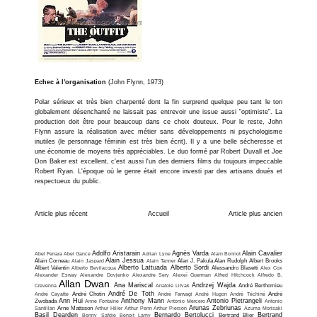
Echec à l'organisation
(John Flynn, 1973)
Polar sérieux et très bien charpenté dont la fin surprend quelque peu tant le ton
globalement désenchanté ne laissait pas entrevoir une issue aussi "optimiste". La
production doit être pour beaucoup dans ce choix douteux. Pour le reste, John
Flynn assure la réalisation avec métier sans développements ni psychologisme
inutiles (le personnage féminin est très bien écrit). Il y a une belle sécheresse et
une économie de moyens très appréciables. Le duo formé par Robert Duvall et Joe
Don Baker est excellent, c'est aussi l'un des derniers films du toujours impeccable
Robert Ryan. L'époque où le genre était encore investi par des artisans doués et
respectueux du public.
Article plus récent
Accueil
Article plus ancien
Adolfo Aristarain
Agnès Varda
Alain Cavalier
Abel Ferrara
Abel Gance
Adrian Lyne
Alain Bonnot
Alain Jessua
Alain Corneau
Alain Jaspard
Alain Tanner
Alan J. Pakula
Alan Rudolph
Albert Brooks
Alberto Lattuada
Alberto Sordi
Albert Valentin
Alberto Bevilacqua
Alessandro Blasetti
Alex Cox
Alexander Esway
Alexandre Dovjenko
Alexandre Sery
Alexeï Guerman
Alfred Hitchcock
Alfredo B.
Allan Dwan
Ana Mariscal
Andrzej Wajda
Crevenna
Anatole Litvak
André Berthomieu
André De Toth
André Cayatte
André Chotin
André Farwagi
André Hugon
André Téchiné
André
Ann Hui
Anthony Mann
Antonio Pietrangeli
Zwobada
Anne Fontaine
Antonio Mercero
Antonio
Arunas Zebriunas
Santillan
Arne Mattsson
Arthur Hiller
Arthur Penn
Arthur Pierson
Azuma Morisaki
Basil Dearden
Bernardo Bertolucci
Bertrand
Benny Safdie
Benoit Lamy
Bertrand Blier