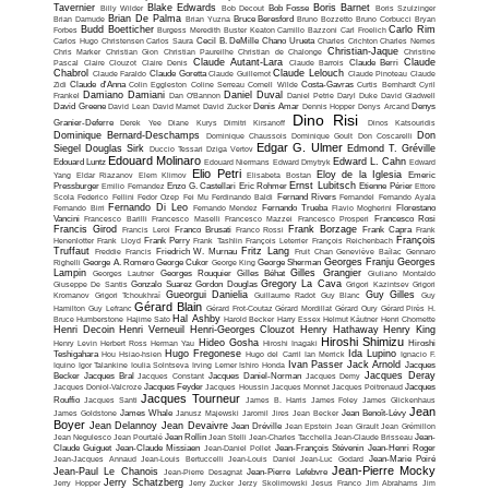
Tavernier
Blake Edwards
Boris Barnet
Billy Wilder
Bob Decout
Bob Fosse
Boris Szulzinger
Brian De Palma
Brian Damude
Brian Yuzna
Bruce Beresford
Bruno Bozzetto
Bruno Corbucci
Bryan
Budd Boetticher
Carlo Rim
Forbes
Burgess Meredith
Buster Keaton
Camillo Bazzoni
Carl Froelich
Carlos Hugo Christensen
Carlos Saura
Cecil B. DeMille
Chano Urueta
Charles Crichton
Charles Nemes
Christian-Jaque
Chris Marker
Christian Gion
Christian Paureilhe
Christian de Chalonge
Christine
Claude Autant-Lara
Claude
Pascal
Claire Clouzot
Claire Denis
Claude Barrois
Claude Berri
Chabrol
Claude Lelouch
Claude Faraldo
Claude Goretta
Claude Guillemot
Claude Pinoteau
Claude
Zidi
Claude d'Anna
Colin Eggleston
Coline Serreau
Cornell Wilde
Costa-Gavras
Curtis Bernhardt
Cyril
Damiano Damiani
Daniel Duval
Frankel
Dan O'Bannon
Daniel Petrie
Daryl Duke
David Gladwell
David Greene
David Lean
David Mamet
David Zucker
Denis Amar
Dennis Hopper
Denys Arcand
Denys
Dino Risi
Granier-Deferre
Derek Yee
Diane Kurys
Dimitri Kirsanoff
Dinos Katsouridis
Dominique Bernard-Deschamps
Don
Dominique Chaussois
Dominique Goult
Don Coscarelli
Edgar G. Ulmer
Siegel
Douglas Sirk
Edmond T. Gréville
Duccio Tessari
Dziga Vertov
Edouard Molinaro
Edward L. Cahn
Edouard Luntz
Edouard Niermans
Edward Dmytryk
Edward
Elio Petri
Eloy de la Iglesia
Yang
Eldar Riazanov
Elem Klimov
Elisabeta Bostan
Emeric
Ernst Lubitsch
Pressburger
Emilio Fernandez
Enzo G. Castellari
Eric Rohmer
Etienne Périer
Ettore
Scola
Federico Fellini
Fedor Ozep
Fei Mu
Ferdinando Baldi
Fernand Rivers
Fernandel
Fernando Ayala
Fernando Di Leo
Fernando Birri
Fernando Mendez
Fernando Trueba
Flavio Mogherini
Florestano
Vancini
Francesco Barilli
Francesco Maselli
Francesco Mazzei
Francesco Prosperi
Francesco Rosi
Francis Girod
Frank Borzage
Francis Leroi
Franco Brusati
Franco Rossi
Frank Capra
Frank
François
Henenlotter
Frank Lloyd
Frank Perry
Frank Tashlin
François Leterrier
François Reichenbach
Truffaut
Fritz Lang
Freddie Francis
Friedrich W. Murnau
Fruit Chan
Geneviève Baïlac
Gennaro
Georges Franju
Georges
Righelli
George A. Romero
George Cukor
George King
George Sherman
Lampin
Gilles Grangier
Georges Lautner
Georges Rouquier
Gilles Béhat
Giuliano Montaldo
Gregory La Cava
Giuseppe De Santis
Gonzalo Suarez
Gordon Douglas
Grigori Kazintsev
Grigori
Gueorgui Danielia
Guy Gilles
Kromanov
Grigori Tchoukhraï
Guillaume Radot
Guy Blanc
Guy
Gérard Blain
Hamilton
Guy Lefranc
Gérard Frot-Coutaz
Gérard Mordillat
Gérard Oury
Gérard Pirès
H.
Hal Ashby
Bruce Humberstone
Hajime Sato
Harold Becker
Harry Essex
Helmut Käutner
Henri Chomette
Henri Decoin
Henri Verneuil
Henri-Georges Clouzot
Henry Hathaway
Henry King
Hiroshi Shimizu
Hideo Gosha
Henry Levin
Herbert Ross
Herman Yau
Hiroshi Inagaki
Hiroshi
Hugo Fregonese
Ida Lupino
Teshigahara
Hou Hsiao-hsien
Hugo del Carril
Ian Merrick
Ignacio F.
Ivan Passer
Jack Arnold
Iquino
Igor Talankine
Ioulia Solntseva
Irving Lerner
Ishiro Honda
Jacques
Jacques Deray
Becker
Jacques Bral
Jacques Constant
Jacques Daniel-Norman
Jacques Demy
Jacques Doniol-Valcroze
Jacques Feyder
Jacques Houssin
Jacques Monnet
Jacques Poitrenaud
Jacques
Jacques Tourneur
Rouffio
Jacques Santi
James B. Harris
James Foley
James Glickenhaus
Jean
James Goldstone
James Whale
Janusz Majewski
Jaromil Jires
Jean Becker
Jean Benoît-Lévy
Boyer
Jean Delannoy
Jean Devaivre
Jean Dréville
Jean Epstein
Jean Girault
Jean Grémillon
Jean Negulesco
Jean Pourtalé
Jean Rollin
Jean Stelli
Jean-Charles Tacchella
Jean-Claude Brisseau
Jean-
Claude Guiguet
Jean-Claude Missiaen
Jean-Daniel Pollet
Jean-François Stévenin
Jean-Henri Roger
Jean-Jacques Annaud
Jean-Louis Bertuccelli
Jean-Louis Daniel
Jean-Luc Godard
Jean-Marie Poiré
Jean-Pierre Mocky
Jean-Paul Le Chanois
Jean-Pierre Desagnat
Jean-Pierre Lefebvre
Jerry Schatzberg
Jerry Hopper
Jerry Zucker
Jerzy Skolimowski
Jesus Franco
Jim Abrahams
Jim