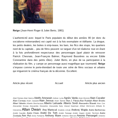
Neige
(Jean-Henri Roger & Juliet Berto, 1981)
L'authenticité avec lequel le Paris populaire du début des années 80 (et donc du
socialisme mitterrandien) est capté est à la fois exemplaire et édifiante. La drogue,
les petits dealers, les boites à strip-tease, les bars, les flics des stups, les quartiers
nord de la capitale... peu de films peuvent se targuer d'un tel réalisme tout en étant
à la fois profondément respectueux des personnages (quel plaisir de retrouver
Patrick Chesnais, Jean-François Balmer, Raymond Bussières ou encore Eddie
Constantine dans des petits rôles). Juliet Berto, en plus de sa participation à la
réalisation du film, y campe un personnage aussi magnifique que tourmenté.
Neige
s'impose comme le porte-étendard de toute une série de films sociaux et urbains
qui irrigueront le cinéma français de la décennie. Excellent.
Article plus récent
Accueil
Article plus ancien
Adolfo Aristarain
Agnès Varda
Alain Cavalier
Abel Ferrara
Abel Gance
Adrian Lyne
Alain Bonnot
Alain Jessua
Alain Corneau
Alain Jaspard
Alain Tanner
Alan J. Pakula
Alan Rudolph
Albert Brooks
Alberto Lattuada
Alberto Sordi
Albert Valentin
Alberto Bevilacqua
Alessandro Blasetti
Alex Cox
Alexander Esway
Alexandre Dovjenko
Alexandre Sery
Alexeï Guerman
Alfred Hitchcock
Alfredo B.
Allan Dwan
Ana Mariscal
Andrzej Wajda
Crevenna
Anatole Litvak
André Berthomieu
André De Toth
André Cayatte
André Chotin
André Farwagi
André Hugon
André Téchiné
André
Ann Hui
Anthony Mann
Antonio Pietrangeli
Zwobada
Anne Fontaine
Antonio Mercero
Antonio