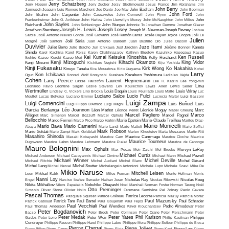
Jerry Schatzberg
Jerry Hopper
Jerry Zucker
Jerzy Skolimowski
Jesus Franco
Jim Abrahams
Jim
John Berry
Jarmusch
Joaquin Luis Romero Marchent
Joe Dante
Joe May
John Badham
John Boorman
John Ford
John Brahm
John Carpenter
John Cassavetes
John Cromwell
John Flynn
John
Frankenheimer
John G. Avildsen
John Harlow
John Llewellyn Moxey
John McNaughton
John Milius
John
John Sayles
Reinhardt
John Schlesinger
John Sturges
Johnnie To
Jonathan Demme
Jonathan Glazer
Joseph H. Lewis
Joseph Losey
Josef von Sternberg
Joseph M. Newman
Joseph Pevney
Joshua
Safdie
José Antonio Nieves Conde
José Giovanni
José Ramón Larraz
Josée Dayan
Joyce Chopra
Joël Le
Julien
Moigné
Joël Santoni
Joël Séria
Juan Antonio Bardem
Juan Bustillo Oro
Jules Dassin
Duvivier
Juzo Itami
Juliet Berto
Julio Bracho
Jun Ichikawa
Just Jaeckin
Jérôme Bonnell
Kaneto
Shindo
Karel Kachina
Karel Reisz
Karen Chakhnazarov
Kathryn Bigelow
Kazuhiko Hasegawa
Kazuo
Kei Kumai
Keisuke Kinoshita
Ken Russell
Ikehiro
Kazuo Kuroki
Kazuo Mori
Kelly Reichardt
Kenji Mizoguchi
Kihachi Okamoto
King Vidor
Kenji Misumi
Kichitaro Negishi
Kiju Yoshida
Kinji Fukasaku
Kirk Wong
Ko Nakahira
Kinuyo Tanaka
Kira Mouratova
Kirio Urayama
Kohei
Larry
Kon Ichikawa
Oguri
Konrad Wolf
Koreyoshi Kurahara
Kozaburo Yoshimura
Ladislao Vajda
Cohen
Larry Peerce
Laurent Heynemann
Lasse Hallström
Lee H. Katzin
Lee Yong-min
Lina
Leonardo Favio
Leontine Sagan
Leslie Stevens
Lev Koulechov
Lewis Allen
Lewis Seiler
Wertmüller
Lindsey C. Vickers
Lino Brocka
Louis Daquin
Louis Feuillade
Louis Malle
Louis Valray
Luc
Luciano Salce
Lucio Fulci
Moullet
Lucas Belvaux
Luciano Emmer
Lucrecia Martel
Luigi Bazzoni
Luigi Zampa
Luigi Comencini
Luis Buñuel
Luis
Luigi Filippo D'Amico
Luigi Magni
Garcia Berlanga
Léo Joannon
Léon Mathot
Léonce Perret
Léonide Moguy
Mabel Cheung
Marc
Marcel Pagliero
Marco
Allégret
Marc Simenon
Marcel Bozzuffi
Marcel Ophuls
Marcel Pagnol
Bellocchio
Marco Ferreri
Marco Pico
Margo Harkin
Marie Epstein
Marie-Claude Treilhou
Marilou Diaz-
Mario Monicelli
Mario Bava
Mario Camerini
Abaya
Mario Landi
Mario Mattoli
Mario Soffici
Mark Robson
Mario Soldati
Mario Zampi
Mark Goldblatt
Marlen Khoutsiev
Marta Meszaros
Martin Ritt
Masahiro Shinoda
Masaki Kobayashi
Maurice Cam
Maurice Cammage
Maurice Cloche
Maurice
Maurice Tourneur
Dugowson
Maurice Labro
Maurice Lehmann
Maurice Pialat
Maurice de Canonge
Mauro Bolognini
Max Ophuls
Max Pécas
Meir Zarchi
Mel Brooks
Mervyn LeRoy
Michael Curtiz
Michael Anderson
Michael Cacoyannis
Michael Cimino
Michael Mann
Michael Powell
Michael Winner
Michel Deville
Michael Ritchie
Michel Audiard
Michel Blanc
Michel Gérard
Michel Lang
Michel Nerval
Michel Soutter
Michelangelo Antonioni
Michele Lupo
Michele Soavi
Mike De
Mikio Naruse
Mitchell Leisen
Leon
Mikhaïl Kalik
Milos Forman
Monte Hellman
Morris
Nanni Loy
Engel
Narciso Ibañez Serrador
Nathan Juran
Nicholas Ray
Nicolas Ribowski
Nicolas Roeg
Nikita Mikhalkov
Nikos Papatakis
Nobuhiko Obayashi
Noel Marshall
Norman Foster
Norman Taurog
Noël
Otto Preminger
Simsolo
Oliver Stone
Olivier Nolin
Ousmane Sembène
Pal Zolnay
Paolo Cavara
Pascal Thomas
Pasquale Squitieri
Patrice Chéreau
Patrice Leconte
Patricia Mazuy
Patricia Moraz
Paul Mazursky
Patrick Cabouat
Patrick Tam
Paul Bartel
Paul Boujenah
Paul Fejos
Paul Schrader
Paul Vecchiali
Paul Thomas Anderson
Paul Wendkos
Pavel Klouchantsev
Pedro Almodovar
Peter
Peter Bogdanovich
Bacso
Peter Brook
Peter Collinson
Peter Crane
Peter Fleischmann
Peter
Peter Medak
Peter Yates
Phil Karlson
Gardos
Peter Lorre
Peter Weir
Philip Kaufman
Philippe
Condroyer
Philippe Faucon
Philippe Harel
Philippe Labro
Philippe Mora
Philippe Setbon
Philippe de Broca
Pierre Chenal
Pierre Jolivet
Pierre Billon
Pierre Caron
Pierre Etaix
Pierre Kast
Pierre Lary
Pierre