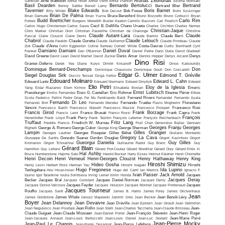
Arunas Zebriunas
Santillan
Arne Mattsson
Arthur Hiller
Arthur Penn
Arthur Pierson
Azuma Morisaki
Basil Dearden
Bernardo Bertolucci
Bertrand
Benny Safdie
Benoit Lamy
Bertrand Blier
Tavernier
Blake Edwards
Boris Barnet
Billy Wilder
Bob Decout
Bob Fosse
Boris Szulzinger
Brian De Palma
Brian Damude
Brian Yuzna
Bruce Beresford
Bruno Bozzetto
Bruno Corbucci
Bryan
Budd Boetticher
Carlo Rim
Forbes
Burgess Meredith
Buster Keaton
Camillo Bazzoni
Carl Froelich
Carlos Hugo Christensen
Carlos Saura
Cecil B. DeMille
Chano Urueta
Charles Crichton
Charles Nemes
Christian-Jaque
Chris Marker
Christian Gion
Christian Paureilhe
Christian de Chalonge
Christine
Claude Autant-Lara
Claude
Pascal
Claire Clouzot
Claire Denis
Claude Barrois
Claude Berri
Chabrol
Claude Lelouch
Claude Faraldo
Claude Goretta
Claude Guillemot
Claude Pinoteau
Claude
Zidi
Claude d'Anna
Colin Eggleston
Coline Serreau
Cornell Wilde
Costa-Gavras
Curtis Bernhardt
Cyril
Damiano Damiani
Daniel Duval
Frankel
Dan O'Bannon
Daniel Petrie
Daryl Duke
David Gladwell
David Greene
David Lean
David Mamet
David Zucker
Denis Amar
Dennis Hopper
Denys Arcand
Denys
Dino Risi
Granier-Deferre
Derek Yee
Diane Kurys
Dimitri Kirsanoff
Dinos Katsouridis
Dominique Bernard-Deschamps
Don
Dominique Chaussois
Dominique Goult
Don Coscarelli
Edgar G. Ulmer
Siegel
Douglas Sirk
Edmond T. Gréville
Duccio Tessari
Dziga Vertov
Edouard Molinaro
Edward L. Cahn
Edouard Luntz
Edouard Niermans
Edward Dmytryk
Edward
Elio Petri
Eloy de la Iglesia
Yang
Eldar Riazanov
Elem Klimov
Elisabeta Bostan
Emeric
Ernst Lubitsch
Pressburger
Emilio Fernandez
Enzo G. Castellari
Eric Rohmer
Etienne Périer
Ettore
Scola
Federico Fellini
Fedor Ozep
Fei Mu
Ferdinando Baldi
Fernand Rivers
Fernandel
Fernando Ayala
Fernando Di Leo
Fernando Birri
Fernando Mendez
Fernando Trueba
Flavio Mogherini
Florestano
Vancini
Francesco Barilli
Francesco Maselli
Francesco Mazzei
Francesco Prosperi
Francesco Rosi
Francis Girod
Frank Borzage
Francis Leroi
Franco Brusati
Franco Rossi
Frank Capra
Frank
François
Henenlotter
Frank Lloyd
Frank Perry
Frank Tashlin
François Leterrier
François Reichenbach
Truffaut
Fritz Lang
Freddie Francis
Friedrich W. Murnau
Fruit Chan
Geneviève Baïlac
Gennaro
Georges Franju
Georges
Righelli
George A. Romero
George Cukor
George King
George Sherman
Lampin
Gilles Grangier
Georges Lautner
Georges Rouquier
Gilles Béhat
Giuliano Montaldo
Gregory La Cava
Giuseppe De Santis
Gonzalo Suarez
Gordon Douglas
Grigori Kazintsev
Grigori
Gueorgui Danielia
Guy Gilles
Kromanov
Grigori Tchoukhraï
Guillaume Radot
Guy Blanc
Guy
Gérard Blain
Hamilton
Guy Lefranc
Gérard Frot-Coutaz
Gérard Mordillat
Gérard Oury
Gérard Pirès
H.
Hal Ashby
Bruce Humberstone
Hajime Sato
Harold Becker
Harry Essex
Helmut Käutner
Henri Chomette
Henri Decoin
Henri Verneuil
Henri-Georges Clouzot
Henry Hathaway
Henry King
Hiroshi Shimizu
Hideo Gosha
Henry Levin
Herbert Ross
Herman Yau
Hiroshi Inagaki
Hiroshi
Hugo Fregonese
Ida Lupino
Teshigahara
Hou Hsiao-hsien
Hugo del Carril
Ian Merrick
Ignacio F.
Ivan Passer
Jack Arnold
Iquino
Igor Talankine
Ioulia Solntseva
Irving Lerner
Ishiro Honda
Jacques
Jacques Deray
Becker
Jacques Bral
Jacques Constant
Jacques Daniel-Norman
Jacques Demy
Jacques Doniol-Valcroze
Jacques Feyder
Jacques Houssin
Jacques Monnet
Jacques Poitrenaud
Jacques
Jacques Tourneur
Rouffio
Jacques Santi
James B. Harris
James Foley
James Glickenhaus
Jean
James Goldstone
James Whale
Janusz Majewski
Jaromil Jires
Jean Becker
Jean Benoît-Lévy
Boyer
Jean Delannoy
Jean Devaivre
Jean Dréville
Jean Epstein
Jean Girault
Jean Grémillon
Jean Negulesco
Jean Pourtalé
Jean Rollin
Jean Stelli
Jean-Charles Tacchella
Jean-Claude Brisseau
Jean-
Claude Guiguet
Jean-Claude Missiaen
Jean-Daniel Pollet
Jean-François Stévenin
Jean-Henri Roger
Jean-Jacques Annaud
Jean-Louis Bertuccelli
Jean-Louis Daniel
Jean-Luc Godard
Jean-Marie Poiré
Jean-Pierre Mocky
Jean-Paul Le Chanois
Jean-Pierre Desagnat
Jean-Pierre Lefebvre