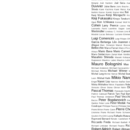
Moigné
Joël Santoni
Joël Séria
Ju
Duvivier
Juliet Berto
Julio Bracho
Shindo
Karel Kachina
Karel Reisz
Ka
Kei
Ikehiro
Kazuo Kuroki
Kazuo Mori
Kenji Mizoguchi
Kenji Misumi
Kic
Kinji Fukasaku
Kinuyo Tanaka
K
Kon Ichikawa
Oguri
Konrad Wolf
K
Cohen
Larry Peerce
Lasse Hal
Leonardo Favio
Leontine Sagan
Les
Wertmüller
Lindsey C. Vickers
Lino 
Moullet
Lucas Belvaux
Luciano Emmer
Luigi Comencini
Luigi Filippo D
Garcia Berlanga
Léo Joannon
Allégret
Marc Simenon
Marcel Bozzuf
Bellocchio
Marco Ferreri
Marco Pico
Mario Bava
Mario Cameri
Abaya
Mario Soldati
Mario Zampi
Mark Goldbla
Masahiro Shinoda
Masaki Kobaya
Dugowson
Maurice Labro
Maurice Leh
Mauro Bolognini
Max 
Michael Anderson
Michael Cacoyannis
Michael Winner
Michael Ritchie
M
Michel Lang
Michel Nerval
Michel Sout
Mikio Nar
Leon
Mikhaïl Kalik
Nanni Loy
Engel
Narciso Ibañez Serr
Nikita Mikhalkov
Nikos Papatakis
Nobu
Ot
Simsolo
Oliver Stone
Olivier Nolin
Pascal Thomas
Pasquale Squiti
Patrick Cabouat
Patrick Tam
Paul Bart
Paul Vecchia
Paul Thomas Anderson
Peter Bogdanovich
Bacso
Pe
Peter Medak
Gardos
Peter Lorre
Pe
Condroyer
Philippe Faucon
Philippe Har
Pierre Ch
Pierre Billon
Pierre Caron
Lhomme
Pierre Richard
Pierre Schoend
Szulkin
Po-Chih Leong
Raffaello Matar
Raymond Bernard
Renato Castellani
R
Riccardo Freda
Richard Bartlett
R
Ric
Richard Linklater
Richard Pearce
Robert Aldrich
Robert Altman