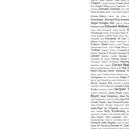
C
Pascal
Claire Clouzot
Claire Denis
Chabrol
Claude Faraldo
Claude Goret
Zidi
Claude d'Anna
Colin Eggleston
Co
Damiano Damiani
Frankel
Dan O'
David Greene
David Lean
David Mame
Granier-Deferre
Derek Yee
Diane 
Dominique Bernard-Deschamp
Siegel
Douglas Sirk
Duccio Tessa
Edouard Molinar
Edouard Luntz
E
Yang
Eldar Riazanov
Elem Klimov
Pressburger
Emilio Fernandez
Enzo G. 
Scola
Federico Fellini
Fedor Ozep
Fei
Fernando Di Leo
Fernando Birri
F
Vancini
Francesco Barilli
Francesco M
Francis Girod
Francis Leroi
Franco
Henenlotter
Frank Lloyd
Frank Perry
F
Truffaut
Freddie Francis
Friedrich 
Righelli
George A. Romero
George Cu
Lampin
Georges Lautner
Georges 
Giuseppe De Santis
Gonzalo Suarez
Gueorg
Kromanov
Grigori Tchoukhraï
Gérard Blai
Hamilton
Guy Lefranc
Hal 
Bruce Humberstone
Hajime Sato
Henri Decoin
Henri Verneuil
H
Henry Levin
Herbert Ross
Herman Yau
Hugo F
Teshigahara
Hou Hsiao-hsien
Iquino
Igor Talankine
Ioulia Solntseva
I
Becker
Jacques Bral
Jacques Consta
Jacques Doniol-Valcroze
Jacques Feyd
Jacques T
Rouffio
Jacques Santi
James Goldstone
James Whale
Janus
Boyer
Jean Delannoy
Jean De
Jean Negulesco
Jean Pourtalé
Jean Rol
Claude Guiguet
Jean-Claude Missiae
Jean-Jacques Annaud
Jean-Louis Bert
Jean-Paul Le Chanois
Jean-Pie
Jerry Schatzberg
Jerry Hopper
Je
Jarmusch
Joaquin Luis Romero Marchen
John Brahm
John Carpenter
John 
Frankenheimer
John G. Avildsen
John H
John Sayles
Reinhardt
John Schles
Joseph H. Lew
Josef von Sternberg
Safdie
José Antonio Nieves Conde
José