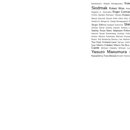
Robe
Manthoulis
Robert Montgomery
Siodmak
Robert Wise
Rob
Roger Corma
Rogelio A. Gonzalez
Viñoly Barreto
Romano Ferrara
Rouben
Meyer
Russell Rouse
Ruth Orkin
Ruy G
Senkichi Taniguchi
Serge Bourguignon
S
Shin
Sergio Sollima
Sergueï Soloviov
Sidney Gilliat
Sidney Hayers
Sidney L
Stanley Kwan
Steno
Stephanie Roth
Heisler
Stuart Rosenberg
Sydney Poll
Kitano
Takumi Furukawa
Tatsumi Kumas
Brass
Tod Browning
Tommy Lee Wallac
Tsui Hark
Umberto Lenzi
Vaclav Vorli
Rigo
Vittorio Cottafavi
Vittorio De Sica
Castle
William Dieterle
William Lus
Yasuzo Masumura
Kawashima
Yves Boisset
Zivojin Pavlo