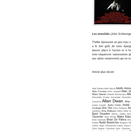
Les envoûtés
(John Schlesinge
Thriller éprouvant un peu trop 
a le bon goût de nous épargn
laisser place à l'action et à l
trois séquences saisissantes (je
aux abois notamment) qui ne ma
Article plus récent
Adolfo Arist
Abel Ferrara
Abel Gance
Alain J
Alain Corneau
Alain Jaspard
Alb
Albert Valentin
Alberto Bevilacqua
Alexander Esway
Alexandre Dovjenko
Allan Dwan
Ana 
Crevenna
André
André Cayatte
André Chotin
Ann Hui
An
Zwobada
Anne Fontaine
Santillan
Arne Mattsson
Arthur Hiller
A
Basil Dearden
Benny Safdie
Ben
Tavernier
Blake Edw
Billy Wilder
Brian De Palma
Brian Damude
Bri
Budd Boetticher
Forbes
Burgess Me
Carlos Hugo Christensen
Carlos Saura
Chris Marker
Christian Gion
Christian