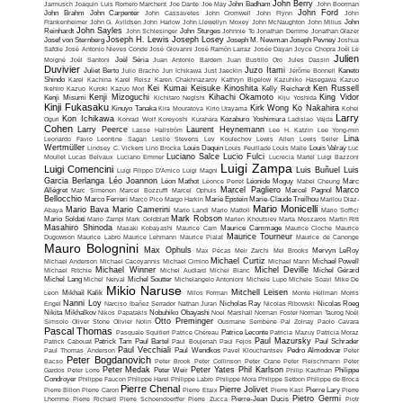
John Berry
Jarmusch
Joaquin Luis Romero Marchent
Joe Dante
Joe May
John Badham
John Boorman
John Ford
John Brahm
John Carpenter
John Cassavetes
John Cromwell
John Flynn
John
Frankenheimer
John G. Avildsen
John Harlow
John Llewellyn Moxey
John McNaughton
John Milius
John
John Sayles
Reinhardt
John Schlesinger
John Sturges
Johnnie To
Jonathan Demme
Jonathan Glazer
Joseph H. Lewis
Joseph Losey
Josef von Sternberg
Joseph M. Newman
Joseph Pevney
Joshua
Safdie
José Antonio Nieves Conde
José Giovanni
José Ramón Larraz
Josée Dayan
Joyce Chopra
Joël Le
Julien
Moigné
Joël Santoni
Joël Séria
Juan Antonio Bardem
Juan Bustillo Oro
Jules Dassin
Duvivier
Juzo Itami
Juliet Berto
Julio Bracho
Jun Ichikawa
Just Jaeckin
Jérôme Bonnell
Kaneto
Shindo
Karel Kachina
Karel Reisz
Karen Chakhnazarov
Kathryn Bigelow
Kazuhiko Hasegawa
Kazuo
Kei Kumai
Keisuke Kinoshita
Ken Russell
Ikehiro
Kazuo Kuroki
Kazuo Mori
Kelly Reichardt
Kenji Mizoguchi
Kihachi Okamoto
King Vidor
Kenji Misumi
Kichitaro Negishi
Kiju Yoshida
Kinji Fukasaku
Kirk Wong
Ko Nakahira
Kinuyo Tanaka
Kira Mouratova
Kirio Urayama
Kohei
Larry
Kon Ichikawa
Oguri
Konrad Wolf
Koreyoshi Kurahara
Kozaburo Yoshimura
Ladislao Vajda
Cohen
Larry Peerce
Laurent Heynemann
Lasse Hallström
Lee H. Katzin
Lee Yong-min
Lina
Leonardo Favio
Leontine Sagan
Leslie Stevens
Lev Koulechov
Lewis Allen
Lewis Seiler
Wertmüller
Lindsey C. Vickers
Lino Brocka
Louis Daquin
Louis Feuillade
Louis Malle
Louis Valray
Luc
Luciano Salce
Lucio Fulci
Moullet
Lucas Belvaux
Luciano Emmer
Lucrecia Martel
Luigi Bazzoni
Luigi Zampa
Luigi Comencini
Luis Buñuel
Luis
Luigi Filippo D'Amico
Luigi Magni
Garcia Berlanga
Léo Joannon
Léon Mathot
Léonce Perret
Léonide Moguy
Mabel Cheung
Marc
Marcel Pagliero
Marco
Allégret
Marc Simenon
Marcel Bozzuffi
Marcel Ophuls
Marcel Pagnol
Bellocchio
Marco Ferreri
Marco Pico
Margo Harkin
Marie Epstein
Marie-Claude Treilhou
Marilou Diaz-
Mario Monicelli
Mario Bava
Mario Camerini
Abaya
Mario Landi
Mario Mattoli
Mario Soffici
Mark Robson
Mario Soldati
Mario Zampi
Mark Goldblatt
Marlen Khoutsiev
Marta Meszaros
Martin Ritt
Masahiro Shinoda
Masaki Kobayashi
Maurice Cam
Maurice Cammage
Maurice Cloche
Maurice
Maurice Tourneur
Dugowson
Maurice Labro
Maurice Lehmann
Maurice Pialat
Maurice de Canonge
Mauro Bolognini
Max Ophuls
Max Pécas
Meir Zarchi
Mel Brooks
Mervyn LeRoy
Michael Curtiz
Michael Anderson
Michael Cacoyannis
Michael Cimino
Michael Mann
Michael Powell
Michael Winner
Michel Deville
Michael Ritchie
Michel Audiard
Michel Blanc
Michel Gérard
Michel Lang
Michel Nerval
Michel Soutter
Michelangelo Antonioni
Michele Lupo
Michele Soavi
Mike De
Mikio Naruse
Mitchell Leisen
Leon
Mikhaïl Kalik
Milos Forman
Monte Hellman
Morris
Nanni Loy
Engel
Narciso Ibañez Serrador
Nathan Juran
Nicholas Ray
Nicolas Ribowski
Nicolas Roeg
Nikita Mikhalkov
Nikos Papatakis
Nobuhiko Obayashi
Noel Marshall
Norman Foster
Norman Taurog
Noël
Otto Preminger
Simsolo
Oliver Stone
Olivier Nolin
Ousmane Sembène
Pal Zolnay
Paolo Cavara
Pascal Thomas
Pasquale Squitieri
Patrice Chéreau
Patrice Leconte
Patricia Mazuy
Patricia Moraz
Paul Mazursky
Patrick Cabouat
Patrick Tam
Paul Bartel
Paul Boujenah
Paul Fejos
Paul Schrader
Paul Vecchiali
Paul Thomas Anderson
Paul Wendkos
Pavel Klouchantsev
Pedro Almodovar
Peter
Peter Bogdanovich
Bacso
Peter Brook
Peter Collinson
Peter Crane
Peter Fleischmann
Peter
Peter Medak
Peter Yates
Phil Karlson
Gardos
Peter Lorre
Peter Weir
Philip Kaufman
Philippe
Condroyer
Philippe Faucon
Philippe Harel
Philippe Labro
Philippe Mora
Philippe Setbon
Philippe de Broca
Pierre Chenal
Pierre Jolivet
Pierre Billon
Pierre Caron
Pierre Etaix
Pierre Kast
Pierre Lary
Pierre
Pietro Germi
Lhomme
Pierre Richard
Pierre Schoendoerffer
Pierre Zucca
Pierre-Jean Ducis
Piotr