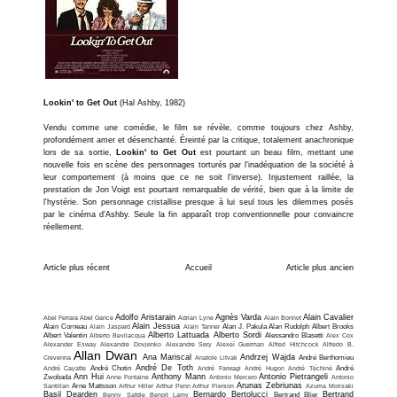
Lookin' to Get Out
(Hal Ashby, 1982)
Vendu comme une comédie, le film se révèle, comme toujours chez Ashby,
profondément amer et désenchanté. Éreinté par la critique, totalement anachronique
lors de sa sortie,
Lookin' to Get Out
est pourtant un beau film, mettant une
nouvelle fois en scène des personnages torturés par l'inadéquation de la société à
leur comportement (à moins que ce ne soit l'inverse). Injustement raillée, la
prestation de Jon Voigt est pourtant remarquable de vérité, bien que à la limite de
l'hystérie. Son personnage cristallise presque à lui seul tous les dilemmes posés
par le cinéma d'Ashby. Seule la fin apparaît trop conventionnelle pour convaincre
réellement.
Article plus récent
Accueil
Article plus ancien
Adolfo Aristarain
Agnès Varda
Alain Cavalier
Abel Ferrara
Abel Gance
Adrian Lyne
Alain Bonnot
Alain Jessua
Alain Corneau
Alain Jaspard
Alain Tanner
Alan J. Pakula
Alan Rudolph
Albert Brooks
Alberto Lattuada
Alberto Sordi
Albert Valentin
Alberto Bevilacqua
Alessandro Blasetti
Alex Cox
Alexander Esway
Alexandre Dovjenko
Alexandre Sery
Alexeï Guerman
Alfred Hitchcock
Alfredo B.
Allan Dwan
Ana Mariscal
Andrzej Wajda
Crevenna
Anatole Litvak
André Berthomieu
André De Toth
André Cayatte
André Chotin
André Farwagi
André Hugon
André Téchiné
André
Ann Hui
Anthony Mann
Antonio Pietrangeli
Zwobada
Anne Fontaine
Antonio Mercero
Antonio
Arunas Zebriunas
Santillan
Arne Mattsson
Arthur Hiller
Arthur Penn
Arthur Pierson
Azuma Morisaki
Basil Dearden
Bernardo Bertolucci
Bertrand
Benny Safdie
Benoit Lamy
Bertrand Blier