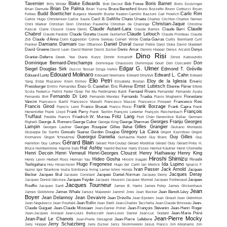
Tavernier
Blake Edwards
Boris Barnet
Billy Wilder
Bob Decout
Bob Fosse
Boris Szulzinger
Brian De Palma
Brian Damude
Brian Yuzna
Bruce Beresford
Bruno Bozzetto
Bruno Corbucci
Bryan
Budd Boetticher
Carlo Rim
Forbes
Burgess Meredith
Buster Keaton
Camillo Bazzoni
Carl Froelich
Carlos Hugo Christensen
Carlos Saura
Cecil B. DeMille
Chano Urueta
Charles Crichton
Charles Nemes
Christian-Jaque
Chris Marker
Christian Gion
Christian Paureilhe
Christian de Chalonge
Christine
Claude Autant-Lara
Claude
Pascal
Claire Clouzot
Claire Denis
Claude Barrois
Claude Berri
Chabrol
Claude Lelouch
Claude Faraldo
Claude Goretta
Claude Guillemot
Claude Pinoteau
Claude
Zidi
Claude d'Anna
Colin Eggleston
Coline Serreau
Cornell Wilde
Costa-Gavras
Curtis Bernhardt
Cyril
Damiano Damiani
Daniel Duval
Frankel
Dan O'Bannon
Daniel Petrie
Daryl Duke
David Gladwell
David Greene
David Lean
David Mamet
David Zucker
Denis Amar
Dennis Hopper
Denys Arcand
Denys
Dino Risi
Granier-Deferre
Derek Yee
Diane Kurys
Dimitri Kirsanoff
Dinos Katsouridis
Dominique Bernard-Deschamps
Don
Dominique Chaussois
Dominique Goult
Don Coscarelli
Edgar G. Ulmer
Siegel
Douglas Sirk
Edmond T. Gréville
Duccio Tessari
Dziga Vertov
Edouard Molinaro
Edward L. Cahn
Edouard Luntz
Edouard Niermans
Edward Dmytryk
Edward
Elio Petri
Eloy de la Iglesia
Yang
Eldar Riazanov
Elem Klimov
Elisabeta Bostan
Emeric
Ernst Lubitsch
Pressburger
Emilio Fernandez
Enzo G. Castellari
Eric Rohmer
Etienne Périer
Ettore
Scola
Federico Fellini
Fedor Ozep
Fei Mu
Ferdinando Baldi
Fernand Rivers
Fernandel
Fernando Ayala
Fernando Di Leo
Fernando Birri
Fernando Mendez
Fernando Trueba
Flavio Mogherini
Florestano
Vancini
Francesco Barilli
Francesco Maselli
Francesco Mazzei
Francesco Prosperi
Francesco Rosi
Francis Girod
Frank Borzage
Francis Leroi
Franco Brusati
Franco Rossi
Frank Capra
Frank
François
Henenlotter
Frank Lloyd
Frank Perry
Frank Tashlin
François Leterrier
François Reichenbach
Truffaut
Fritz Lang
Freddie Francis
Friedrich W. Murnau
Fruit Chan
Geneviève Baïlac
Gennaro
Georges Franju
Georges
Righelli
George A. Romero
George Cukor
George King
George Sherman
Lampin
Gilles Grangier
Georges Lautner
Georges Rouquier
Gilles Béhat
Giuliano Montaldo
Gregory La Cava
Giuseppe De Santis
Gonzalo Suarez
Gordon Douglas
Grigori Kazintsev
Grigori
Gueorgui Danielia
Guy Gilles
Kromanov
Grigori Tchoukhraï
Guillaume Radot
Guy Blanc
Guy
Gérard Blain
Hamilton
Guy Lefranc
Gérard Frot-Coutaz
Gérard Mordillat
Gérard Oury
Gérard Pirès
H.
Hal Ashby
Bruce Humberstone
Hajime Sato
Harold Becker
Harry Essex
Helmut Käutner
Henri Chomette
Henri Decoin
Henri Verneuil
Henri-Georges Clouzot
Henry Hathaway
Henry King
Hiroshi Shimizu
Hideo Gosha
Henry Levin
Herbert Ross
Herman Yau
Hiroshi Inagaki
Hiroshi
Hugo Fregonese
Ida Lupino
Teshigahara
Hou Hsiao-hsien
Hugo del Carril
Ian Merrick
Ignacio F.
Ivan Passer
Jack Arnold
Iquino
Igor Talankine
Ioulia Solntseva
Irving Lerner
Ishiro Honda
Jacques
Jacques Deray
Becker
Jacques Bral
Jacques Constant
Jacques Daniel-Norman
Jacques Demy
Jacques Doniol-Valcroze
Jacques Feyder
Jacques Houssin
Jacques Monnet
Jacques Poitrenaud
Jacques
Jacques Tourneur
Rouffio
Jacques Santi
James B. Harris
James Foley
James Glickenhaus
Jean
James Goldstone
James Whale
Janusz Majewski
Jaromil Jires
Jean Becker
Jean Benoît-Lévy
Boyer
Jean Delannoy
Jean Devaivre
Jean Dréville
Jean Epstein
Jean Girault
Jean Grémillon
Jean Negulesco
Jean Pourtalé
Jean Rollin
Jean Stelli
Jean-Charles Tacchella
Jean-Claude Brisseau
Jean-
Claude Guiguet
Jean-Claude Missiaen
Jean-Daniel Pollet
Jean-François Stévenin
Jean-Henri Roger
Jean-Jacques Annaud
Jean-Louis Bertuccelli
Jean-Louis Daniel
Jean-Luc Godard
Jean-Marie Poiré
Jean-Pierre Mocky
Jean-Paul Le Chanois
Jean-Pierre Desagnat
Jean-Pierre Lefebvre
Jerry Schatzberg
Jerry Hopper
Jerry Zucker
Jerzy Skolimowski
Jesus Franco
Jim Abrahams
Jim