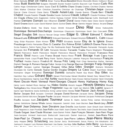
Brian De Palma
Brian Damude
Brian Yuzna
Bruce Beresford
Bruno Bozzetto
Bruno Corbucci
Bryan
Budd Boetticher
Carlo Rim
Forbes
Burgess Meredith
Buster Keaton
Camillo Bazzoni
Carl Froelich
Carlos Hugo Christensen
Carlos Saura
Cecil B. DeMille
Chano Urueta
Charles Crichton
Charles Nemes
Christian-Jaque
Chris Marker
Christian Gion
Christian Paureilhe
Christian de Chalonge
Christine
Claude Autant-Lara
Claude
Pascal
Claire Clouzot
Claire Denis
Claude Barrois
Claude Berri
Chabrol
Claude Lelouch
Claude Faraldo
Claude Goretta
Claude Guillemot
Claude Pinoteau
Claude
Zidi
Claude d'Anna
Colin Eggleston
Coline Serreau
Cornell Wilde
Costa-Gavras
Curtis Bernhardt
Cyril
Damiano Damiani
Daniel Duval
Frankel
Dan O'Bannon
Daniel Petrie
Daryl Duke
David Gladwell
David Greene
David Lean
David Mamet
David Zucker
Denis Amar
Dennis Hopper
Denys Arcand
Denys
Dino Risi
Granier-Deferre
Derek Yee
Diane Kurys
Dimitri Kirsanoff
Dinos Katsouridis
Dominique Bernard-Deschamps
Don
Dominique Chaussois
Dominique Goult
Don Coscarelli
Edgar G. Ulmer
Siegel
Douglas Sirk
Edmond T. Gréville
Duccio Tessari
Dziga Vertov
Edouard Molinaro
Edward L. Cahn
Edouard Luntz
Edouard Niermans
Edward Dmytryk
Edward
Elio Petri
Eloy de la Iglesia
Yang
Eldar Riazanov
Elem Klimov
Elisabeta Bostan
Emeric
Ernst Lubitsch
Pressburger
Emilio Fernandez
Enzo G. Castellari
Eric Rohmer
Etienne Périer
Ettore
Scola
Federico Fellini
Fedor Ozep
Fei Mu
Ferdinando Baldi
Fernand Rivers
Fernandel
Fernando Ayala
Fernando Di Leo
Fernando Birri
Fernando Mendez
Fernando Trueba
Flavio Mogherini
Florestano
Vancini
Francesco Barilli
Francesco Maselli
Francesco Mazzei
Francesco Prosperi
Francesco Rosi
Francis Girod
Frank Borzage
Francis Leroi
Franco Brusati
Franco Rossi
Frank Capra
Frank
François
Henenlotter
Frank Lloyd
Frank Perry
Frank Tashlin
François Leterrier
François Reichenbach
Truffaut
Fritz Lang
Freddie Francis
Friedrich W. Murnau
Fruit Chan
Geneviève Baïlac
Gennaro
Georges Franju
Georges
Righelli
George A. Romero
George Cukor
George King
George Sherman
Lampin
Gilles Grangier
Georges Lautner
Georges Rouquier
Gilles Béhat
Giuliano Montaldo
Gregory La Cava
Giuseppe De Santis
Gonzalo Suarez
Gordon Douglas
Grigori Kazintsev
Grigori
Gueorgui Danielia
Guy Gilles
Kromanov
Grigori Tchoukhraï
Guillaume Radot
Guy Blanc
Guy
Gérard Blain
Hamilton
Guy Lefranc
Gérard Frot-Coutaz
Gérard Mordillat
Gérard Oury
Gérard Pirès
H.
Hal Ashby
Bruce Humberstone
Hajime Sato
Harold Becker
Harry Essex
Helmut Käutner
Henri Chomette
Henri Decoin
Henri Verneuil
Henri-Georges Clouzot
Henry Hathaway
Henry King
Hiroshi Shimizu
Hideo Gosha
Henry Levin
Herbert Ross
Herman Yau
Hiroshi Inagaki
Hiroshi
Hugo Fregonese
Ida Lupino
Teshigahara
Hou Hsiao-hsien
Hugo del Carril
Ian Merrick
Ignacio F.
Ivan Passer
Jack Arnold
Iquino
Igor Talankine
Ioulia Solntseva
Irving Lerner
Ishiro Honda
Jacques
Jacques Deray
Becker
Jacques Bral
Jacques Constant
Jacques Daniel-Norman
Jacques Demy
Jacques Doniol-Valcroze
Jacques Feyder
Jacques Houssin
Jacques Monnet
Jacques Poitrenaud
Jacques
Jacques Tourneur
Rouffio
Jacques Santi
James B. Harris
James Foley
James Glickenhaus
Jean
James Goldstone
James Whale
Janusz Majewski
Jaromil Jires
Jean Becker
Jean Benoît-Lévy
Boyer
Jean Delannoy
Jean Devaivre
Jean Dréville
Jean Epstein
Jean Girault
Jean Grémillon
Jean Negulesco
Jean Pourtalé
Jean Rollin
Jean Stelli
Jean-Charles Tacchella
Jean-Claude Brisseau
Jean-
Claude Guiguet
Jean-Claude Missiaen
Jean-Daniel Pollet
Jean-François Stévenin
Jean-Henri Roger
Jean-Jacques Annaud
Jean-Louis Bertuccelli
Jean-Louis Daniel
Jean-Luc Godard
Jean-Marie Poiré
Jean-Pierre Mocky
Jean-Paul Le Chanois
Jean-Pierre Desagnat
Jean-Pierre Lefebvre
Jerry Schatzberg
Jerry Hopper
Jerry Zucker
Jerzy Skolimowski
Jesus Franco
Jim Abrahams
Jim
John Berry
Jarmusch
Joaquin Luis Romero Marchent
Joe Dante
Joe May
John Badham
John Boorman