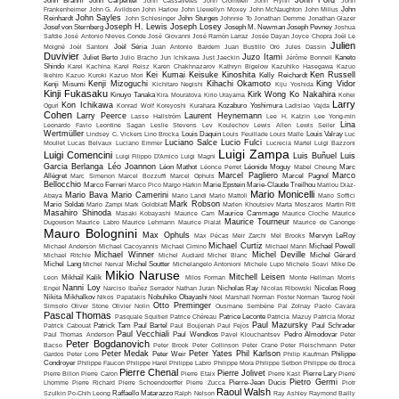
John Ford
John Brahm
John Carpenter
John Cassavetes
John Cromwell
John Flynn
John
Frankenheimer
John G. Avildsen
John Harlow
John Llewellyn Moxey
John McNaughton
John Milius
John
John Sayles
Reinhardt
John Schlesinger
John Sturges
Johnnie To
Jonathan Demme
Jonathan Glazer
Joseph H. Lewis
Joseph Losey
Josef von Sternberg
Joseph M. Newman
Joseph Pevney
Joshua
Safdie
José Antonio Nieves Conde
José Giovanni
José Ramón Larraz
Josée Dayan
Joyce Chopra
Joël Le
Julien
Moigné
Joël Santoni
Joël Séria
Juan Antonio Bardem
Juan Bustillo Oro
Jules Dassin
Duvivier
Juzo Itami
Juliet Berto
Julio Bracho
Jun Ichikawa
Just Jaeckin
Jérôme Bonnell
Kaneto
Shindo
Karel Kachina
Karel Reisz
Karen Chakhnazarov
Kathryn Bigelow
Kazuhiko Hasegawa
Kazuo
Kei Kumai
Keisuke Kinoshita
Ken Russell
Ikehiro
Kazuo Kuroki
Kazuo Mori
Kelly Reichardt
Kenji Mizoguchi
Kihachi Okamoto
King Vidor
Kenji Misumi
Kichitaro Negishi
Kiju Yoshida
Kinji Fukasaku
Kirk Wong
Ko Nakahira
Kinuyo Tanaka
Kira Mouratova
Kirio Urayama
Kohei
Larry
Kon Ichikawa
Oguri
Konrad Wolf
Koreyoshi Kurahara
Kozaburo Yoshimura
Ladislao Vajda
Cohen
Larry Peerce
Laurent Heynemann
Lasse Hallström
Lee H. Katzin
Lee Yong-min
Lina
Leonardo Favio
Leontine Sagan
Leslie Stevens
Lev Koulechov
Lewis Allen
Lewis Seiler
Wertmüller
Lindsey C. Vickers
Lino Brocka
Louis Daquin
Louis Feuillade
Louis Malle
Louis Valray
Luc
Luciano Salce
Lucio Fulci
Moullet
Lucas Belvaux
Luciano Emmer
Lucrecia Martel
Luigi Bazzoni
Luigi Zampa
Luigi Comencini
Luis Buñuel
Luis
Luigi Filippo D'Amico
Luigi Magni
Garcia Berlanga
Léo Joannon
Léon Mathot
Léonce Perret
Léonide Moguy
Mabel Cheung
Marc
Marcel Pagliero
Marco
Allégret
Marc Simenon
Marcel Bozzuffi
Marcel Ophuls
Marcel Pagnol
Bellocchio
Marco Ferreri
Marco Pico
Margo Harkin
Marie Epstein
Marie-Claude Treilhou
Marilou Diaz-
Mario Monicelli
Mario Bava
Mario Camerini
Abaya
Mario Landi
Mario Mattoli
Mario Soffici
Mark Robson
Mario Soldati
Mario Zampi
Mark Goldblatt
Marlen Khoutsiev
Marta Meszaros
Martin Ritt
Masahiro Shinoda
Masaki Kobayashi
Maurice Cam
Maurice Cammage
Maurice Cloche
Maurice
Maurice Tourneur
Dugowson
Maurice Labro
Maurice Lehmann
Maurice Pialat
Maurice de Canonge
Mauro Bolognini
Max Ophuls
Max Pécas
Meir Zarchi
Mel Brooks
Mervyn LeRoy
Michael Curtiz
Michael Anderson
Michael Cacoyannis
Michael Cimino
Michael Mann
Michael Powell
Michael Winner
Michel Deville
Michael Ritchie
Michel Audiard
Michel Blanc
Michel Gérard
Michel Lang
Michel Nerval
Michel Soutter
Michelangelo Antonioni
Michele Lupo
Michele Soavi
Mike De
Mikio Naruse
Mitchell Leisen
Leon
Mikhaïl Kalik
Milos Forman
Monte Hellman
Morris
Nanni Loy
Engel
Narciso Ibañez Serrador
Nathan Juran
Nicholas Ray
Nicolas Ribowski
Nicolas Roeg
Nikita Mikhalkov
Nikos Papatakis
Nobuhiko Obayashi
Noel Marshall
Norman Foster
Norman Taurog
Noël
Otto Preminger
Simsolo
Oliver Stone
Olivier Nolin
Ousmane Sembène
Pal Zolnay
Paolo Cavara
Pascal Thomas
Pasquale Squitieri
Patrice Chéreau
Patrice Leconte
Patricia Mazuy
Patricia Moraz
Paul Mazursky
Patrick Cabouat
Patrick Tam
Paul Bartel
Paul Boujenah
Paul Fejos
Paul Schrader
Paul Vecchiali
Paul Thomas Anderson
Paul Wendkos
Pavel Klouchantsev
Pedro Almodovar
Peter
Peter Bogdanovich
Bacso
Peter Brook
Peter Collinson
Peter Crane
Peter Fleischmann
Peter
Peter Medak
Peter Yates
Phil Karlson
Gardos
Peter Lorre
Peter Weir
Philip Kaufman
Philippe
Condroyer
Philippe Faucon
Philippe Harel
Philippe Labro
Philippe Mora
Philippe Setbon
Philippe de Broca
Pierre Chenal
Pierre Jolivet
Pierre Billon
Pierre Caron
Pierre Etaix
Pierre Kast
Pierre Lary
Pierre
Pietro Germi
Lhomme
Pierre Richard
Pierre Schoendoerffer
Pierre Zucca
Pierre-Jean Ducis
Piotr
Raoul Walsh
Szulkin
Po-Chih Leong
Raffaello Matarazzo
Ralph Nelson
Ray Ashley
Raymond Bailly