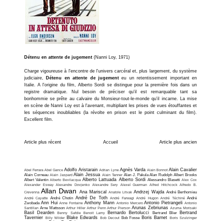
Détenu en attente de jugement
(Nanni Loy, 1971)
Charge vigoureuse à l'encontre de l'univers carcéral et, plus largement, du système
judiciaire,
Détenu en attente de jugement
eu un retentissement important en
Italie. A l'origine du film, Alberto Sordi se distingue pour la première fois dans un
registre dramatique. Nul besoin de préciser qu'il est remarquable tant sa
bonhommie se prête au calvaire du Monsieur-tout-le-monde qu'il incarne. La mise
en scène de Nanni Loy est à l'avenant, multipliant les prises de vues étouffantes et
les séquences inoubliables (la révolte en prison est le point culminant du film).
Excellent film.
Article plus récent
Accueil
Article plus ancien
Adolfo Aristarain
Agnès Varda
Alain Cavalier
Abel Ferrara
Abel Gance
Adrian Lyne
Alain Bonnot
Alain Jessua
Alain Corneau
Alain Jaspard
Alain Tanner
Alan J. Pakula
Alan Rudolph
Albert Brooks
Alberto Lattuada
Alberto Sordi
Albert Valentin
Alberto Bevilacqua
Alessandro Blasetti
Alex Cox
Alexander Esway
Alexandre Dovjenko
Alexandre Sery
Alexeï Guerman
Alfred Hitchcock
Alfredo B.
Allan Dwan
Ana Mariscal
Andrzej Wajda
Crevenna
Anatole Litvak
André Berthomieu
André De Toth
André Cayatte
André Chotin
André Farwagi
André Hugon
André Téchiné
André
Ann Hui
Anthony Mann
Antonio Pietrangeli
Zwobada
Anne Fontaine
Antonio Mercero
Antonio
Arunas Zebriunas
Santillan
Arne Mattsson
Arthur Hiller
Arthur Penn
Arthur Pierson
Azuma Morisaki
Basil Dearden
Bernardo Bertolucci
Bertrand
Benny Safdie
Benoit Lamy
Bertrand Blier
Tavernier
Blake Edwards
Boris Barnet
Billy Wilder
Bob Decout
Bob Fosse
Boris Szulzinger