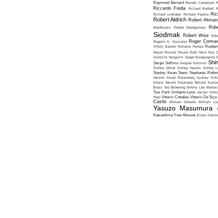
Raymond Bernard
Renato Castellani
R
Riccardo Freda
Richard Bartlett
R
Ric
Richard Linklater
Richard Pearce
Robert Aldrich
Robert Altman
Robe
Manthoulis
Robert Montgomery
Siodmak
Robert Wise
Rob
Roger Corma
Rogelio A. Gonzalez
Viñoly Barreto
Romano Ferrara
Rouben
Meyer
Russell Rouse
Ruth Orkin
Ruy G
Senkichi Taniguchi
Serge Bourguignon
S
Shin
Sergio Sollima
Sergueï Soloviov
Sidney Gilliat
Sidney Hayers
Sidney L
Stanley Kwan
Steno
Stephanie Roth
Heisler
Stuart Rosenberg
Sydney Poll
Kitano
Takumi Furukawa
Tatsumi Kumas
Brass
Tod Browning
Tommy Lee Wallac
Tsui Hark
Umberto Lenzi
Vaclav Vorli
Rigo
Vittorio Cottafavi
Vittorio De Sica
Castle
William Dieterle
William Lus
Yasuzo Masumura
Kawashima
Yves Boisset
Zivojin Pavlo