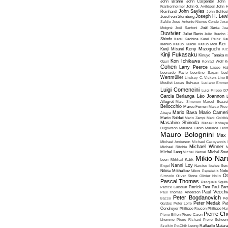
John Brahm
John Carpenter
John 
Frankenheimer
John G. Avildsen
John H
John Sayles
Reinhardt
John Schles
Joseph H. Lew
Josef von Sternberg
Safdie
José Antonio Nieves Conde
José
Moigné
Joël Santoni
Joël Séria
Ju
Duvivier
Juliet Berto
Julio Bracho
Shindo
Karel Kachina
Karel Reisz
Ka
Kei
Ikehiro
Kazuo Kuroki
Kazuo Mori
Kenji Mizoguchi
Kenji Misumi
Kic
Kinji Fukasaku
Kinuyo Tanaka
K
Kon Ichikawa
Oguri
Konrad Wolf
K
Cohen
Larry Peerce
Lasse Hal
Leonardo Favio
Leontine Sagan
Les
Wertmüller
Lindsey C. Vickers
Lino 
Moullet
Lucas Belvaux
Luciano Emmer
Luigi Comencini
Luigi Filippo D
Garcia Berlanga
Léo Joannon
Allégret
Marc Simenon
Marcel Bozzuf
Bellocchio
Marco Ferreri
Marco Pico
Mario Bava
Mario Cameri
Abaya
Mario Soldati
Mario Zampi
Mark Goldbla
Masahiro Shinoda
Masaki Kobaya
Dugowson
Maurice Labro
Maurice Leh
Mauro Bolognini
Max 
Michael Anderson
Michael Cacoyannis
Michael Winner
Michael Ritchie
M
Michel Lang
Michel Nerval
Michel Sout
Mikio Nar
Leon
Mikhaïl Kalik
Nanni Loy
Engel
Narciso Ibañez Serr
Nikita Mikhalkov
Nikos Papatakis
Nobu
Ot
Simsolo
Oliver Stone
Olivier Nolin
Pascal Thomas
Pasquale Squiti
Patrick Cabouat
Patrick Tam
Paul Bart
Paul Vecchia
Paul Thomas Anderson
Peter Bogdanovich
Bacso
Pe
Peter Medak
Gardos
Peter Lorre
Pe
Condroyer
Philippe Faucon
Philippe Har
Pierre Ch
Pierre Billon
Pierre Caron
Lhomme
Pierre Richard
Pierre Schoend
Szulkin
Po-Chih Leong
Raffaello Matar