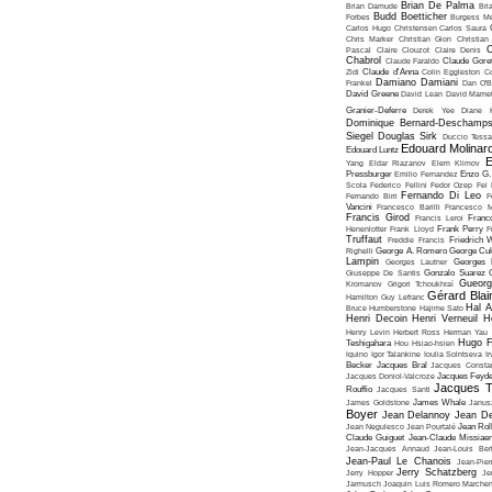
Brian De Palma
Brian Damude
Bri
Budd Boetticher
Forbes
Burgess Me
Carlos Hugo Christensen
Carlos Saura
Chris Marker
Christian Gion
Christian
C
Pascal
Claire Clouzot
Claire Denis
Chabrol
Claude Faraldo
Claude Goret
Zidi
Claude d'Anna
Colin Eggleston
Co
Damiano Damiani
Frankel
Dan O'
David Greene
David Lean
David Mame
Granier-Deferre
Derek Yee
Diane 
Dominique Bernard-Deschamp
Siegel
Douglas Sirk
Duccio Tessa
Edouard Molinar
Edouard Luntz
E
Yang
Eldar Riazanov
Elem Klimov
Pressburger
Emilio Fernandez
Enzo G. 
Scola
Federico Fellini
Fedor Ozep
Fei
Fernando Di Leo
Fernando Birri
F
Vancini
Francesco Barilli
Francesco M
Francis Girod
Francis Leroi
Franco
Henenlotter
Frank Lloyd
Frank Perry
F
Truffaut
Freddie Francis
Friedrich 
Righelli
George A. Romero
George Cu
Lampin
Georges Lautner
Georges 
Giuseppe De Santis
Gonzalo Suarez
Gueorg
Kromanov
Grigori Tchoukhraï
Gérard Blai
Hamilton
Guy Lefranc
Hal 
Bruce Humberstone
Hajime Sato
Henri Decoin
Henri Verneuil
H
Henry Levin
Herbert Ross
Herman Yau
Hugo F
Teshigahara
Hou Hsiao-hsien
Iquino
Igor Talankine
Ioulia Solntseva
I
Becker
Jacques Bral
Jacques Consta
Jacques Doniol-Valcroze
Jacques Feyd
Jacques T
Rouffio
Jacques Santi
James Goldstone
James Whale
Janus
Boyer
Jean Delannoy
Jean De
Jean Negulesco
Jean Pourtalé
Jean Rol
Claude Guiguet
Jean-Claude Missiae
Jean-Jacques Annaud
Jean-Louis Bert
Jean-Paul Le Chanois
Jean-Pie
Jerry Schatzberg
Jerry Hopper
Je
Jarmusch
Joaquin Luis Romero Marchen