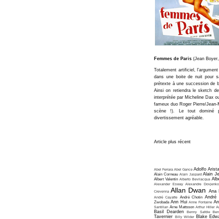
Femmes de Paris
(Jean Boyer,
Totalement artificiel, l'argumen
dans une boite de nuit pour s
prétexte à une succession de b
Ainsi on retiendra le sketch d
interprétée par Micheline Dax o
fameux duo Roger Pierre/Jean-Ma
scène !). Le tout dominé 
divertissement agréable.
Article plus récent
Adolfo Arist
Abel Ferrara
Abel Gance
Alain J
Alain Corneau
Alain Jaspard
Alb
Albert Valentin
Alberto Bevilacqua
Alexander Esway
Alexandre Dovjenko
Allan Dwan
Ana 
Crevenna
André
André Cayatte
André Chotin
Ann Hui
An
Zwobada
Anne Fontaine
Santillan
Arne Mattsson
Arthur Hiller
A
Basil Dearden
Benny Safdie
Ben
Tavernier
Blake Edw
Billy Wilder