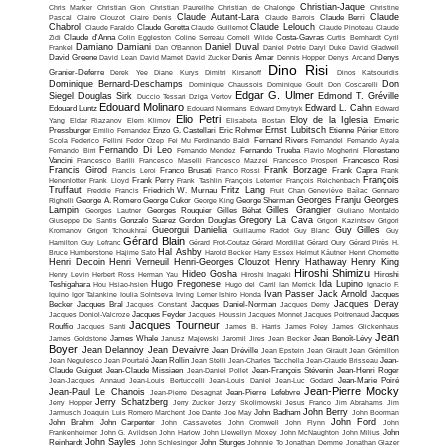
Christian-Jaque
Chris Marker
Christian Gion
Christian Paureilhe
Christian de Chalonge
Christine
Claude Autant-Lara
Claude
Pascal
Claire Clouzot
Claire Denis
Claude Barrois
Claude Berri
Chabrol
Claude Lelouch
Claude Faraldo
Claude Goretta
Claude Guillemot
Claude Pinoteau
Claude
Zidi
Claude d'Anna
Colin Eggleston
Coline Serreau
Cornell Wilde
Costa-Gavras
Curtis Bernhardt
Cyril
Damiano Damiani
Daniel Duval
Frankel
Dan O'Bannon
Daniel Petrie
Daryl Duke
David Gladwell
David Greene
David Lean
David Mamet
David Zucker
Denis Amar
Dennis Hopper
Denys Arcand
Denys
Dino Risi
Granier-Deferre
Derek Yee
Diane Kurys
Dimitri Kirsanoff
Dinos Katsouridis
Dominique Bernard-Deschamps
Don
Dominique Chaussois
Dominique Goult
Don Coscarelli
Edgar G. Ulmer
Siegel
Douglas Sirk
Edmond T. Gréville
Duccio Tessari
Dziga Vertov
Edouard Molinaro
Edward L. Cahn
Edouard Luntz
Edouard Niermans
Edward Dmytryk
Edward
Elio Petri
Eloy de la Iglesia
Yang
Eldar Riazanov
Elem Klimov
Elisabeta Bostan
Emeric
Ernst Lubitsch
Pressburger
Emilio Fernandez
Enzo G. Castellari
Eric Rohmer
Etienne Périer
Ettore
Scola
Federico Fellini
Fedor Ozep
Fei Mu
Ferdinando Baldi
Fernand Rivers
Fernandel
Fernando Ayala
Fernando Di Leo
Fernando Birri
Fernando Mendez
Fernando Trueba
Flavio Mogherini
Florestano
Vancini
Francesco Barilli
Francesco Maselli
Francesco Mazzei
Francesco Prosperi
Francesco Rosi
Francis Girod
Frank Borzage
Francis Leroi
Franco Brusati
Franco Rossi
Frank Capra
Frank
François
Henenlotter
Frank Lloyd
Frank Perry
Frank Tashlin
François Leterrier
François Reichenbach
Truffaut
Fritz Lang
Freddie Francis
Friedrich W. Murnau
Fruit Chan
Geneviève Baïlac
Gennaro
Georges Franju
Georges
Righelli
George A. Romero
George Cukor
George King
George Sherman
Lampin
Gilles Grangier
Georges Lautner
Georges Rouquier
Gilles Béhat
Giuliano Montaldo
Gregory La Cava
Giuseppe De Santis
Gonzalo Suarez
Gordon Douglas
Grigori Kazintsev
Grigori
Gueorgui Danielia
Guy Gilles
Kromanov
Grigori Tchoukhraï
Guillaume Radot
Guy Blanc
Guy
Gérard Blain
Hamilton
Guy Lefranc
Gérard Frot-Coutaz
Gérard Mordillat
Gérard Oury
Gérard Pirès
H.
Hal Ashby
Bruce Humberstone
Hajime Sato
Harold Becker
Harry Essex
Helmut Käutner
Henri Chomette
Henri Decoin
Henri Verneuil
Henri-Georges Clouzot
Henry Hathaway
Henry King
Hiroshi Shimizu
Hideo Gosha
Henry Levin
Herbert Ross
Herman Yau
Hiroshi Inagaki
Hiroshi
Hugo Fregonese
Ida Lupino
Teshigahara
Hou Hsiao-hsien
Hugo del Carril
Ian Merrick
Ignacio F.
Ivan Passer
Jack Arnold
Iquino
Igor Talankine
Ioulia Solntseva
Irving Lerner
Ishiro Honda
Jacques
Jacques Deray
Becker
Jacques Bral
Jacques Constant
Jacques Daniel-Norman
Jacques Demy
Jacques Doniol-Valcroze
Jacques Feyder
Jacques Houssin
Jacques Monnet
Jacques Poitrenaud
Jacques
Jacques Tourneur
Rouffio
Jacques Santi
James B. Harris
James Foley
James Glickenhaus
Jean
James Goldstone
James Whale
Janusz Majewski
Jaromil Jires
Jean Becker
Jean Benoît-Lévy
Boyer
Jean Delannoy
Jean Devaivre
Jean Dréville
Jean Epstein
Jean Girault
Jean Grémillon
Jean Negulesco
Jean Pourtalé
Jean Rollin
Jean Stelli
Jean-Charles Tacchella
Jean-Claude Brisseau
Jean-
Claude Guiguet
Jean-Claude Missiaen
Jean-Daniel Pollet
Jean-François Stévenin
Jean-Henri Roger
Jean-Jacques Annaud
Jean-Louis Bertuccelli
Jean-Louis Daniel
Jean-Luc Godard
Jean-Marie Poiré
Jean-Pierre Mocky
Jean-Paul Le Chanois
Jean-Pierre Desagnat
Jean-Pierre Lefebvre
Jerry Schatzberg
Jerry Hopper
Jerry Zucker
Jerzy Skolimowski
Jesus Franco
Jim Abrahams
Jim
John Berry
Jarmusch
Joaquin Luis Romero Marchent
Joe Dante
Joe May
John Badham
John Boorman
John Ford
John Brahm
John Carpenter
John Cassavetes
John Cromwell
John Flynn
John
Frankenheimer
John G. Avildsen
John Harlow
John Llewellyn Moxey
John McNaughton
John Milius
John
John Sayles
Reinhardt
John Schlesinger
John Sturges
Johnnie To
Jonathan Demme
Jonathan Glazer