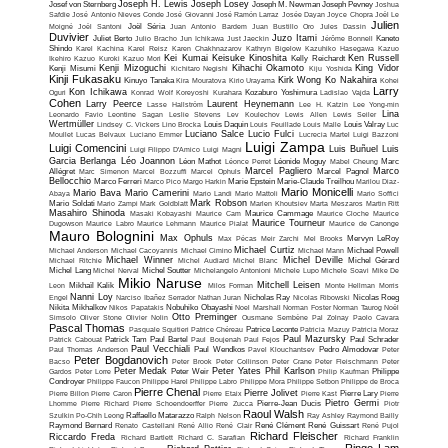
Joseph H. Lewis
Joseph Losey
Josef von Sternberg
Joseph M. Newman
Joseph Pevney
Joshua
Safdie
José Antonio Nieves Conde
José Giovanni
José Ramón Larraz
Josée Dayan
Joyce Chopra
Joël Le
Julien
Moigné
Joël Santoni
Joël Séria
Juan Antonio Bardem
Juan Bustillo Oro
Jules Dassin
Duvivier
Juzo Itami
Juliet Berto
Julio Bracho
Jun Ichikawa
Just Jaeckin
Jérôme Bonnell
Kaneto
Shindo
Karel Kachina
Karel Reisz
Karen Chakhnazarov
Kathryn Bigelow
Kazuhiko Hasegawa
Kazuo
Kei Kumai
Keisuke Kinoshita
Ken Russell
Ikehiro
Kazuo Kuroki
Kazuo Mori
Kelly Reichardt
Kenji Mizoguchi
Kihachi Okamoto
King Vidor
Kenji Misumi
Kichitaro Negishi
Kiju Yoshida
Kinji Fukasaku
Kirk Wong
Ko Nakahira
Kinuyo Tanaka
Kira Mouratova
Kirio Urayama
Kohei
Larry
Kon Ichikawa
Oguri
Konrad Wolf
Koreyoshi Kurahara
Kozaburo Yoshimura
Ladislao Vajda
Cohen
Larry Peerce
Laurent Heynemann
Lasse Hallström
Lee H. Katzin
Lee Yong-min
Lina
Leonardo Favio
Leontine Sagan
Leslie Stevens
Lev Koulechov
Lewis Allen
Lewis Seiler
Wertmüller
Lindsey C. Vickers
Lino Brocka
Louis Daquin
Louis Feuillade
Louis Malle
Louis Valray
Luc
Luciano Salce
Lucio Fulci
Moullet
Lucas Belvaux
Luciano Emmer
Lucrecia Martel
Luigi Bazzoni
Luigi Zampa
Luigi Comencini
Luis Buñuel
Luis
Luigi Filippo D'Amico
Luigi Magni
Garcia Berlanga
Léo Joannon
Léon Mathot
Léonce Perret
Léonide Moguy
Mabel Cheung
Marc
Marcel Pagliero
Marco
Allégret
Marc Simenon
Marcel Bozzuffi
Marcel Ophuls
Marcel Pagnol
Bellocchio
Marco Ferreri
Marco Pico
Margo Harkin
Marie Epstein
Marie-Claude Treilhou
Marilou Diaz-
Mario Monicelli
Mario Bava
Mario Camerini
Abaya
Mario Landi
Mario Mattoli
Mario Soffici
Mark Robson
Mario Soldati
Mario Zampi
Mark Goldblatt
Marlen Khoutsiev
Marta Meszaros
Martin Ritt
Masahiro Shinoda
Masaki Kobayashi
Maurice Cam
Maurice Cammage
Maurice Cloche
Maurice
Maurice Tourneur
Dugowson
Maurice Labro
Maurice Lehmann
Maurice Pialat
Maurice de Canonge
Mauro Bolognini
Max Ophuls
Max Pécas
Meir Zarchi
Mel Brooks
Mervyn LeRoy
Michael Curtiz
Michael Anderson
Michael Cacoyannis
Michael Cimino
Michael Mann
Michael Powell
Michael Winner
Michel Deville
Michael Ritchie
Michel Audiard
Michel Blanc
Michel Gérard
Michel Lang
Michel Nerval
Michel Soutter
Michelangelo Antonioni
Michele Lupo
Michele Soavi
Mike De
Mikio Naruse
Mitchell Leisen
Leon
Mikhaïl Kalik
Milos Forman
Monte Hellman
Morris
Nanni Loy
Engel
Narciso Ibañez Serrador
Nathan Juran
Nicholas Ray
Nicolas Ribowski
Nicolas Roeg
Nikita Mikhalkov
Nikos Papatakis
Nobuhiko Obayashi
Noel Marshall
Norman Foster
Norman Taurog
Noël
Otto Preminger
Simsolo
Oliver Stone
Olivier Nolin
Ousmane Sembène
Pal Zolnay
Paolo Cavara
Pascal Thomas
Pasquale Squitieri
Patrice Chéreau
Patrice Leconte
Patricia Mazuy
Patricia Moraz
Paul Mazursky
Patrick Cabouat
Patrick Tam
Paul Bartel
Paul Boujenah
Paul Fejos
Paul Schrader
Paul Vecchiali
Paul Thomas Anderson
Paul Wendkos
Pavel Klouchantsev
Pedro Almodovar
Peter
Peter Bogdanovich
Bacso
Peter Brook
Peter Collinson
Peter Crane
Peter Fleischmann
Peter
Peter Medak
Peter Yates
Phil Karlson
Gardos
Peter Lorre
Peter Weir
Philip Kaufman
Philippe
Condroyer
Philippe Faucon
Philippe Harel
Philippe Labro
Philippe Mora
Philippe Setbon
Philippe de Broca
Pierre Chenal
Pierre Jolivet
Pierre Billon
Pierre Caron
Pierre Etaix
Pierre Kast
Pierre Lary
Pierre
Pietro Germi
Lhomme
Pierre Richard
Pierre Schoendoerffer
Pierre Zucca
Pierre-Jean Ducis
Piotr
Raoul Walsh
Szulkin
Po-Chih Leong
Raffaello Matarazzo
Ralph Nelson
Ray Ashley
Raymond Bailly
Raymond Bernard
Renato Castellani
René Allio
René Clair
René Clément
René Guissart
René Pujol
Richard Fleischer
Riccardo Freda
Richard Bartlett
Richard C. Sarafian
Richard Franklin