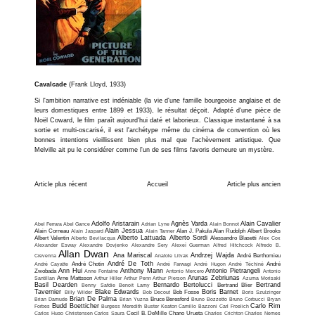
Cavalcade
(Frank Lloyd, 1933)
Si l'ambition narrative est indéniable (la vie d'une famille bourgeoise anglaise et de
leurs domestiques entre 1899 et 1933), le résultat déçoit. Adapté d'une pièce de
Noël Coward, le film paraît aujourd'hui daté et laborieux. Classique instantané à sa
sortie et multi-oscarisé, il est l'archétype même du cinéma de convention où les
bonnes intentions vieillissent bien plus mal que l'achèvement artistique. Que
Melville ait pu le considérer comme l'un de ses films favoris demeure un mystère.
Article plus récent
Accueil
Article plus ancien
Adolfo Aristarain
Agnès Varda
Alain Cavalier
Abel Ferrara
Abel Gance
Adrian Lyne
Alain Bonnot
Alain Jessua
Alain Corneau
Alain Jaspard
Alain Tanner
Alan J. Pakula
Alan Rudolph
Albert Brooks
Alberto Lattuada
Alberto Sordi
Albert Valentin
Alberto Bevilacqua
Alessandro Blasetti
Alex Cox
Alexander Esway
Alexandre Dovjenko
Alexandre Sery
Alexeï Guerman
Alfred Hitchcock
Alfredo B.
Allan Dwan
Ana Mariscal
Andrzej Wajda
Crevenna
Anatole Litvak
André Berthomieu
André De Toth
André Cayatte
André Chotin
André Farwagi
André Hugon
André Téchiné
André
Ann Hui
Anthony Mann
Antonio Pietrangeli
Zwobada
Anne Fontaine
Antonio Mercero
Antonio
Arunas Zebriunas
Santillan
Arne Mattsson
Arthur Hiller
Arthur Penn
Arthur Pierson
Azuma Morisaki
Basil Dearden
Bernardo Bertolucci
Bertrand
Benny Safdie
Benoit Lamy
Bertrand Blier
Tavernier
Blake Edwards
Boris Barnet
Billy Wilder
Bob Decout
Bob Fosse
Boris Szulzinger
Brian De Palma
Brian Damude
Brian Yuzna
Bruce Beresford
Bruno Bozzetto
Bruno Corbucci
Bryan
Budd Boetticher
Carlo Rim
Forbes
Burgess Meredith
Buster Keaton
Camillo Bazzoni
Carl Froelich
Carlos Hugo Christensen
Carlos Saura
Cecil B. DeMille
Chano Urueta
Charles Crichton
Charles Nemes