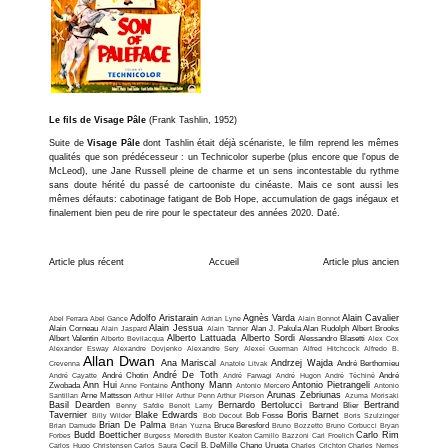
Le fils de Visage Pâle
(Frank Tashlin, 1952)
Suite de
Visage Pâle
dont Tashlin était déjà scénariste, le film reprend les mêmes
qualités que son prédécesseur : un Technicolor superbe (plus encore que l'opus de
McLeod), une Jane Russell pleine de charme et un sens incontestable du rythme
sans doute hérité du passé de cartooniste du cinéaste. Mais ce sont aussi les
mêmes défauts: cabotinage fatigant de Bob Hope, accumulation de gags inégaux et
finalement bien peu de rire pour le spectateur des années 2020. Daté.
Article plus récent
Accueil
Article plus ancien
Adolfo Aristarain
Agnès Varda
Alain Cavalier
Abel Ferrara
Abel Gance
Adrian Lyne
Alain Bonnot
Alain Jessua
Alain Corneau
Alain Jaspard
Alain Tanner
Alan J. Pakula
Alan Rudolph
Albert Brooks
Alberto Lattuada
Alberto Sordi
Albert Valentin
Alberto Bevilacqua
Alessandro Blasetti
Alex Cox
Alexander Esway
Alexandre Dovjenko
Alexandre Sery
Alexeï Guerman
Alfred Hitchcock
Alfredo B.
Allan Dwan
Ana Mariscal
Andrzej Wajda
Crevenna
Anatole Litvak
André Berthomieu
André De Toth
André Cayatte
André Chotin
André Farwagi
André Hugon
André Téchiné
André
Ann Hui
Anthony Mann
Antonio Pietrangeli
Zwobada
Anne Fontaine
Antonio Mercero
Antonio
Arunas Zebriunas
Santillan
Arne Mattsson
Arthur Hiller
Arthur Penn
Arthur Pierson
Azuma Morisaki
Basil Dearden
Bernardo Bertolucci
Bertrand
Benny Safdie
Benoit Lamy
Bertrand Blier
Tavernier
Blake Edwards
Boris Barnet
Billy Wilder
Bob Decout
Bob Fosse
Boris Szulzinger
Brian De Palma
Brian Damude
Brian Yuzna
Bruce Beresford
Bruno Bozzetto
Bruno Corbucci
Bryan
Budd Boetticher
Carlo Rim
Forbes
Burgess Meredith
Buster Keaton
Camillo Bazzoni
Carl Froelich
Carlos Hugo Christensen
Carlos Saura
Cecil B. DeMille
Chano Urueta
Charles Crichton
Charles Nemes