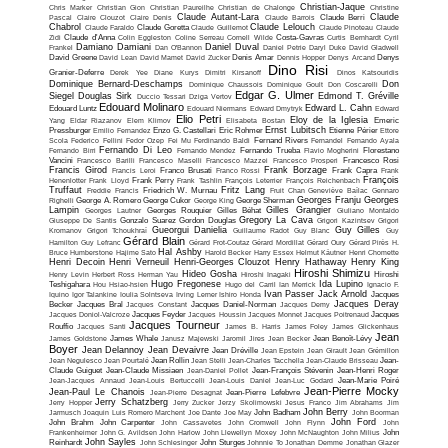
Christian-Jaque
Chris Marker
Christian Gion
Christian Paureilhe
Christian de Chalonge
Christine
Claude Autant-Lara
Claude
Pascal
Claire Clouzot
Claire Denis
Claude Barrois
Claude Berri
Chabrol
Claude Lelouch
Claude Faraldo
Claude Goretta
Claude Guillemot
Claude Pinoteau
Claude
Zidi
Claude d'Anna
Colin Eggleston
Coline Serreau
Cornell Wilde
Costa-Gavras
Curtis Bernhardt
Cyril
Damiano Damiani
Daniel Duval
Frankel
Dan O'Bannon
Daniel Petrie
Daryl Duke
David Gladwell
David Greene
David Lean
David Mamet
David Zucker
Denis Amar
Dennis Hopper
Denys Arcand
Denys
Dino Risi
Granier-Deferre
Derek Yee
Diane Kurys
Dimitri Kirsanoff
Dinos Katsouridis
Dominique Bernard-Deschamps
Don
Dominique Chaussois
Dominique Goult
Don Coscarelli
Edgar G. Ulmer
Siegel
Douglas Sirk
Edmond T. Gréville
Duccio Tessari
Dziga Vertov
Edouard Molinaro
Edward L. Cahn
Edouard Luntz
Edouard Niermans
Edward Dmytryk
Edward
Elio Petri
Eloy de la Iglesia
Yang
Eldar Riazanov
Elem Klimov
Elisabeta Bostan
Emeric
Ernst Lubitsch
Pressburger
Emilio Fernandez
Enzo G. Castellari
Eric Rohmer
Etienne Périer
Ettore
Scola
Federico Fellini
Fedor Ozep
Fei Mu
Ferdinando Baldi
Fernand Rivers
Fernandel
Fernando Ayala
Fernando Di Leo
Fernando Birri
Fernando Mendez
Fernando Trueba
Flavio Mogherini
Florestano
Vancini
Francesco Barilli
Francesco Maselli
Francesco Mazzei
Francesco Prosperi
Francesco Rosi
Francis Girod
Frank Borzage
Francis Leroi
Franco Brusati
Franco Rossi
Frank Capra
Frank
François
Henenlotter
Frank Lloyd
Frank Perry
Frank Tashlin
François Leterrier
François Reichenbach
Truffaut
Fritz Lang
Freddie Francis
Friedrich W. Murnau
Fruit Chan
Geneviève Baïlac
Gennaro
Georges Franju
Georges
Righelli
George A. Romero
George Cukor
George King
George Sherman
Lampin
Gilles Grangier
Georges Lautner
Georges Rouquier
Gilles Béhat
Giuliano Montaldo
Gregory La Cava
Giuseppe De Santis
Gonzalo Suarez
Gordon Douglas
Grigori Kazintsev
Grigori
Gueorgui Danielia
Guy Gilles
Kromanov
Grigori Tchoukhraï
Guillaume Radot
Guy Blanc
Guy
Gérard Blain
Hamilton
Guy Lefranc
Gérard Frot-Coutaz
Gérard Mordillat
Gérard Oury
Gérard Pirès
H.
Hal Ashby
Bruce Humberstone
Hajime Sato
Harold Becker
Harry Essex
Helmut Käutner
Henri Chomette
Henri Decoin
Henri Verneuil
Henri-Georges Clouzot
Henry Hathaway
Henry King
Hiroshi Shimizu
Hideo Gosha
Henry Levin
Herbert Ross
Herman Yau
Hiroshi Inagaki
Hiroshi
Hugo Fregonese
Ida Lupino
Teshigahara
Hou Hsiao-hsien
Hugo del Carril
Ian Merrick
Ignacio F.
Ivan Passer
Jack Arnold
Iquino
Igor Talankine
Ioulia Solntseva
Irving Lerner
Ishiro Honda
Jacques
Jacques Deray
Becker
Jacques Bral
Jacques Constant
Jacques Daniel-Norman
Jacques Demy
Jacques Doniol-Valcroze
Jacques Feyder
Jacques Houssin
Jacques Monnet
Jacques Poitrenaud
Jacques
Jacques Tourneur
Rouffio
Jacques Santi
James B. Harris
James Foley
James Glickenhaus
Jean
James Goldstone
James Whale
Janusz Majewski
Jaromil Jires
Jean Becker
Jean Benoît-Lévy
Boyer
Jean Delannoy
Jean Devaivre
Jean Dréville
Jean Epstein
Jean Girault
Jean Grémillon
Jean Negulesco
Jean Pourtalé
Jean Rollin
Jean Stelli
Jean-Charles Tacchella
Jean-Claude Brisseau
Jean-
Claude Guiguet
Jean-Claude Missiaen
Jean-Daniel Pollet
Jean-François Stévenin
Jean-Henri Roger
Jean-Jacques Annaud
Jean-Louis Bertuccelli
Jean-Louis Daniel
Jean-Luc Godard
Jean-Marie Poiré
Jean-Pierre Mocky
Jean-Paul Le Chanois
Jean-Pierre Desagnat
Jean-Pierre Lefebvre
Jerry Schatzberg
Jerry Hopper
Jerry Zucker
Jerzy Skolimowski
Jesus Franco
Jim Abrahams
Jim
John Berry
Jarmusch
Joaquin Luis Romero Marchent
Joe Dante
Joe May
John Badham
John Boorman
John Ford
John Brahm
John Carpenter
John Cassavetes
John Cromwell
John Flynn
John
Frankenheimer
John G. Avildsen
John Harlow
John Llewellyn Moxey
John McNaughton
John Milius
John
John Sayles
Reinhardt
John Schlesinger
John Sturges
Johnnie To
Jonathan Demme
Jonathan Glazer