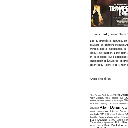
Trompe l’œil
(Claude d'Anna, 
Les 40 premières minutes, en h
craindre un pensum auteurisant
miracle assez inexplicable, le
longue introduction. L'atmosphè
et le malaise qui s'épaississe
impression et à faire de
Trompe
Hitchcock, Polanski et le Jean 
Article plus récent
Adolfo Arist
Abel Ferrara
Abel Gance
Alain J
Alain Corneau
Alain Jaspard
Alb
Albert Valentin
Alberto Bevilacqua
Alexander Esway
Alexandre Dovjenko
Allan Dwan
Ana 
Crevenna
André
André Cayatte
André Chotin
Ann Hui
An
Zwobada
Anne Fontaine
Santillan
Arne Mattsson
Arthur Hiller
A
Basil Dearden
Benny Safdie
Ben
Tavernier
Blake Edw
Billy Wilder
Brian De Palma
Brian Damude
Bri