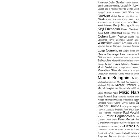
John Sayles
Reinhardt
John Schles
Joseph H. Lew
Josef von Sternberg
Safdie
José Antonio Nieves Conde
José
Moigné
Joël Santoni
Joël Séria
Ju
Duvivier
Juliet Berto
Julio Bracho
Shindo
Karel Kachina
Karel Reisz
Ka
Kei
Ikehiro
Kazuo Kuroki
Kazuo Mori
Kenji Mizoguchi
Kenji Misumi
Kic
Kinji Fukasaku
Kinuyo Tanaka
K
Kon Ichikawa
Oguri
Konrad Wolf
K
Cohen
Larry Peerce
Lasse Hal
Leonardo Favio
Leontine Sagan
Les
Wertmüller
Lindsey C. Vickers
Lino 
Moullet
Lucas Belvaux
Luciano Emmer
Luigi Comencini
Luigi Filippo D
Garcia Berlanga
Léo Joannon
Allégret
Marc Simenon
Marcel Bozzuf
Bellocchio
Marco Ferreri
Marco Pico
Mario Bava
Mario Cameri
Abaya
Mario Soldati
Mario Zampi
Mark Goldbla
Masahiro Shinoda
Masaki Kobaya
Dugowson
Maurice Labro
Maurice Leh
Mauro Bolognini
Max 
Michael Anderson
Michael Cacoyannis
Michael Winner
Michael Ritchie
M
Michel Lang
Michel Nerval
Michel Sout
Mikio Nar
Leon
Mikhaïl Kalik
Nanni Loy
Engel
Narciso Ibañez Serr
Nikita Mikhalkov
Nikos Papatakis
Nobu
Ot
Simsolo
Oliver Stone
Olivier Nolin
Pascal Thomas
Pasquale Squiti
Patrick Cabouat
Patrick Tam
Paul Bart
Paul Vecchia
Paul Thomas Anderson
Peter Bogdanovich
Bacso
Pe
Peter Medak
Gardos
Peter Lorre
Pe
Condroyer
Philippe Faucon
Philippe Har
Pierre Ch
Pierre Billon
Pierre Caron
Lhomme
Pierre Richard
Pierre Schoend
Szulkin
Po-Chih Leong
Raffaello Matar
Raymond Bernard
Renato Castellani
R