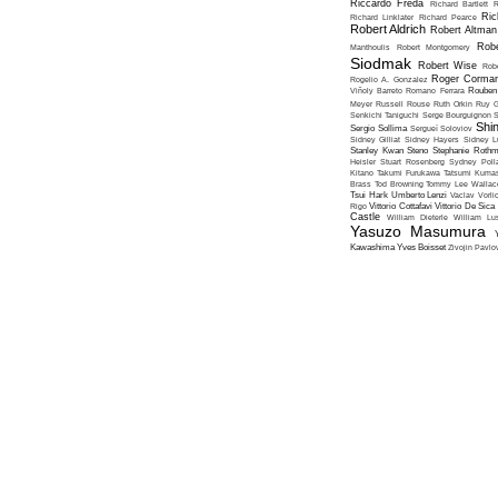
Riccardo Freda
Richard Bartlett
R
Ric
Richard Linklater
Richard Pearce
Robert Aldrich
Robert Altman
Robe
Manthoulis
Robert Montgomery
Siodmak
Robert Wise
Rob
Roger Corma
Rogelio A. Gonzalez
Viñoly Barreto
Romano Ferrara
Rouben
Meyer
Russell Rouse
Ruth Orkin
Ruy G
Senkichi Taniguchi
Serge Bourguignon
S
Shin
Sergio Sollima
Sergueï Soloviov
Sidney Gilliat
Sidney Hayers
Sidney L
Stanley Kwan
Steno
Stephanie Roth
Heisler
Stuart Rosenberg
Sydney Poll
Kitano
Takumi Furukawa
Tatsumi Kumas
Brass
Tod Browning
Tommy Lee Wallac
Tsui Hark
Umberto Lenzi
Vaclav Vorli
Rigo
Vittorio Cottafavi
Vittorio De Sica
Castle
William Dieterle
William Lus
Yasuzo Masumura
Kawashima
Yves Boisset
Zivojin Pavlo