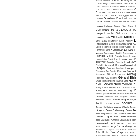
Budd Boetticher
Forbes
Burgess Me
Carlos Hugo Christensen
Carlos Saura
Chris Marker
Christian Gion
Christian
C
Pascal
Claire Clouzot
Claire Denis
Chabrol
Claude Faraldo
Claude Goret
Zidi
Claude d'Anna
Colin Eggleston
Co
Damiano Damiani
Frankel
Dan O'
David Greene
David Lean
David Mame
Granier-Deferre
Derek Yee
Diane 
Dominique Bernard-Deschamp
Siegel
Douglas Sirk
Duccio Tessa
Edouard Molinar
Edouard Luntz
E
Yang
Eldar Riazanov
Elem Klimov
Pressburger
Emilio Fernandez
Enzo G. 
Scola
Federico Fellini
Fedor Ozep
Fei
Fernando Di Leo
Fernando Birri
F
Vancini
Francesco Barilli
Francesco M
Francis Girod
Francis Leroi
Franco
Henenlotter
Frank Lloyd
Frank Perry
F
Truffaut
Freddie Francis
Friedrich 
Righelli
George A. Romero
George Cu
Lampin
Georges Lautner
Georges 
Giuseppe De Santis
Gonzalo Suarez
Gueorg
Kromanov
Grigori Tchoukhraï
Gérard Blai
Hamilton
Guy Lefranc
Hal 
Bruce Humberstone
Hajime Sato
Henri Decoin
Henri Verneuil
H
Henry Levin
Herbert Ross
Herman Yau
Hugo F
Teshigahara
Hou Hsiao-hsien
Iquino
Igor Talankine
Ioulia Solntseva
I
Becker
Jacques Bral
Jacques Consta
Jacques Doniol-Valcroze
Jacques Feyd
Jacques T
Rouffio
Jacques Santi
James Goldstone
James Whale
Janus
Boyer
Jean Delannoy
Jean De
Jean Negulesco
Jean Pourtalé
Jean Rol
Claude Guiguet
Jean-Claude Missiae
Jean-Jacques Annaud
Jean-Louis Bert
Jean-Paul Le Chanois
Jean-Pie
Jerry Schatzberg
Jerry Hopper
Je
Jarmusch
Joaquin Luis Romero Marchen
John Brahm
John Carpenter
John 
Frankenheimer
John G. Avildsen
John H