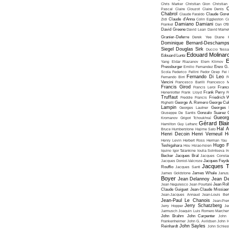
Chris Marker
Christian Gion
Christian
C
Pascal
Claire Clouzot
Claire Denis
Chabrol
Claude Faraldo
Claude Goret
Zidi
Claude d'Anna
Colin Eggleston
Co
Damiano Damiani
Frankel
Dan O'
David Greene
David Lean
David Mame
Granier-Deferre
Derek Yee
Diane 
Dominique Bernard-Deschamp
Siegel
Douglas Sirk
Duccio Tessa
Edouard Molinar
Edouard Luntz
E
Yang
Eldar Riazanov
Elem Klimov
Pressburger
Emilio Fernandez
Enzo G. 
Scola
Federico Fellini
Fedor Ozep
Fei
Fernando Di Leo
Fernando Birri
F
Vancini
Francesco Barilli
Francesco M
Francis Girod
Francis Leroi
Franco
Henenlotter
Frank Lloyd
Frank Perry
F
Truffaut
Freddie Francis
Friedrich 
Righelli
George A. Romero
George Cu
Lampin
Georges Lautner
Georges 
Giuseppe De Santis
Gonzalo Suarez
Gueorg
Kromanov
Grigori Tchoukhraï
Gérard Blai
Hamilton
Guy Lefranc
Hal 
Bruce Humberstone
Hajime Sato
Henri Decoin
Henri Verneuil
H
Henry Levin
Herbert Ross
Herman Yau
Hugo F
Teshigahara
Hou Hsiao-hsien
Iquino
Igor Talankine
Ioulia Solntseva
I
Becker
Jacques Bral
Jacques Consta
Jacques Doniol-Valcroze
Jacques Feyd
Jacques T
Rouffio
Jacques Santi
James Goldstone
James Whale
Janus
Boyer
Jean Delannoy
Jean De
Jean Negulesco
Jean Pourtalé
Jean Rol
Claude Guiguet
Jean-Claude Missiae
Jean-Jacques Annaud
Jean-Louis Bert
Jean-Paul Le Chanois
Jean-Pie
Jerry Schatzberg
Jerry Hopper
Je
Jarmusch
Joaquin Luis Romero Marchen
John Brahm
John Carpenter
John 
Frankenheimer
John G. Avildsen
John H
John Sayles
Reinhardt
John Schles