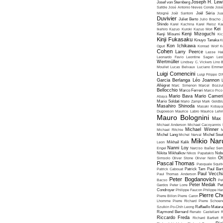
Joseph H. Lew
Josef von Sternberg
Safdie
José Antonio Nieves Conde
José
Moigné
Joël Santoni
Joël Séria
Ju
Duvivier
Juliet Berto
Julio Bracho
Shindo
Karel Kachina
Karel Reisz
Ka
Kei
Ikehiro
Kazuo Kuroki
Kazuo Mori
Kenji Mizoguchi
Kenji Misumi
Kic
Kinji Fukasaku
Kinuyo Tanaka
K
Kon Ichikawa
Oguri
Konrad Wolf
K
Cohen
Larry Peerce
Lasse Hal
Leonardo Favio
Leontine Sagan
Les
Wertmüller
Lindsey C. Vickers
Lino 
Moullet
Lucas Belvaux
Luciano Emmer
Luigi Comencini
Luigi Filippo D
Garcia Berlanga
Léo Joannon
Allégret
Marc Simenon
Marcel Bozzuf
Bellocchio
Marco Ferreri
Marco Pico
Mario Bava
Mario Cameri
Abaya
Mario Soldati
Mario Zampi
Mark Goldbla
Masahiro Shinoda
Masaki Kobaya
Dugowson
Maurice Labro
Maurice Leh
Mauro Bolognini
Max 
Michael Anderson
Michael Cacoyannis
Michael Winner
Michael Ritchie
M
Michel Lang
Michel Nerval
Michel Sout
Mikio Nar
Leon
Mikhaïl Kalik
Nanni Loy
Engel
Narciso Ibañez Serr
Nikita Mikhalkov
Nikos Papatakis
Nobu
Ot
Simsolo
Oliver Stone
Olivier Nolin
Pascal Thomas
Pasquale Squiti
Patrick Cabouat
Patrick Tam
Paul Bart
Paul Vecchia
Paul Thomas Anderson
Peter Bogdanovich
Bacso
Pe
Peter Medak
Gardos
Peter Lorre
Pe
Condroyer
Philippe Faucon
Philippe Har
Pierre Ch
Pierre Billon
Pierre Caron
Lhomme
Pierre Richard
Pierre Schoend
Szulkin
Po-Chih Leong
Raffaello Matar
Raymond Bernard
Renato Castellani
R
Riccardo Freda
Richard Bartlett
R