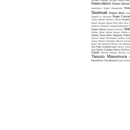
Ric
Richard Linklater
Richard Pearce
Robert Aldrich
Robert Altman
Robe
Manthoulis
Robert Montgomery
Siodmak
Robert Wise
Rob
Roger Corma
Rogelio A. Gonzalez
Viñoly Barreto
Romano Ferrara
Rouben
Meyer
Russell Rouse
Ruth Orkin
Ruy G
Senkichi Taniguchi
Serge Bourguignon
S
Shin
Sergio Sollima
Sergueï Soloviov
Sidney Gilliat
Sidney Hayers
Sidney L
Stanley Kwan
Steno
Stephanie Roth
Heisler
Stuart Rosenberg
Sydney Poll
Kitano
Takumi Furukawa
Tatsumi Kumas
Brass
Tod Browning
Tommy Lee Wallac
Tsui Hark
Umberto Lenzi
Vaclav Vorli
Rigo
Vittorio Cottafavi
Vittorio De Sica
Castle
William Dieterle
William Lus
Yasuzo Masumura
Kawashima
Yves Boisset
Zivojin Pavlo