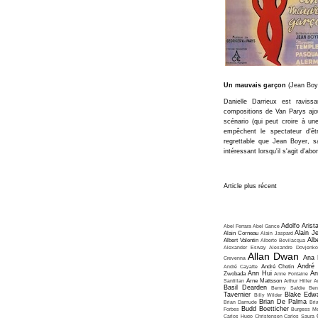
Un mauvais garçon
(Jean Boy
Danielle Darrieux est ravis
compositions de Van Parys ajout
scénario (qui peut croire à un
empêchent le spectateur d'êtr
regrettable que Jean Boyer, s
intéressant lorsqu'il s'agit d'abo
Article plus récent
Adolfo Arist
Abel Ferrara
Abel Gance
Alain J
Alain Corneau
Alain Jaspard
Alb
Albert Valentin
Alberto Bevilacqua
Alexander Esway
Alexandre Dovjenko
Allan Dwan
Ana 
Crevenna
André
André Cayatte
André Chotin
Ann Hui
An
Zwobada
Anne Fontaine
Santillan
Arne Mattsson
Arthur Hiller
A
Basil Dearden
Benny Safdie
Ben
Tavernier
Blake Edw
Billy Wilder
Brian De Palma
Brian Damude
Bri
Budd Boetticher
Forbes
Burgess Me
Carlos Hugo Christensen
Carlos Saura