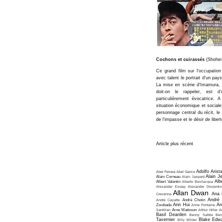
Cochons et cuirassés
(Shohei
Ce grand film sur l'occupation
avec talent le portrait d'un pays
La mise en scène d'Imamura, l'
doit-on le rappeler, est d
particulièrement évocatrice. A
situation économique et sociale
personnage central du récit, le
de l'impasse et le désir de liber
Article plus récent
Adolfo Arist
Abel Ferrara
Abel Gance
Alain J
Alain Corneau
Alain Jaspard
Alb
Albert Valentin
Alberto Bevilacqua
Alexander Esway
Alexandre Dovjenko
Allan Dwan
Ana 
Crevenna
André
André Cayatte
André Chotin
Ann Hui
An
Zwobada
Anne Fontaine
Santillan
Arne Mattsson
Arthur Hiller
A
Basil Dearden
Benny Safdie
Ben
Tavernier
Blake Edw
Billy Wilder