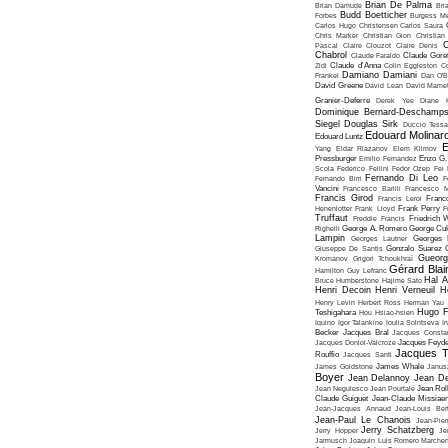
Brian De Palma
Brian Damude
Bri
Budd Boetticher
Forbes
Burgess Me
Carlos Hugo Christensen
Carlos Saura
Chris Marker
Christian Gion
Christian
C
Pascal
Claire Clouzot
Claire Denis
Chabrol
Claude Faraldo
Claude Goret
Zidi
Claude d'Anna
Colin Eggleston
Co
Damiano Damiani
Frankel
Dan O'
David Greene
David Lean
David Mame
Granier-Deferre
Derek Yee
Diane 
Dominique Bernard-Deschamp
Siegel
Douglas Sirk
Duccio Tessa
Edouard Molinar
Edouard Luntz
E
Yang
Eldar Riazanov
Elem Klimov
Pressburger
Emilio Fernandez
Enzo G. 
Scola
Federico Fellini
Fedor Ozep
Fei
Fernando Di Leo
Fernando Birri
F
Vancini
Francesco Barilli
Francesco M
Francis Girod
Francis Leroi
Franco
Henenlotter
Frank Lloyd
Frank Perry
F
Truffaut
Freddie Francis
Friedrich 
Righelli
George A. Romero
George Cu
Lampin
Georges Lautner
Georges 
Giuseppe De Santis
Gonzalo Suarez
Gueorg
Kromanov
Grigori Tchoukhraï
Gérard Blai
Hamilton
Guy Lefranc
Hal 
Bruce Humberstone
Hajime Sato
Henri Decoin
Henri Verneuil
H
Henry Levin
Herbert Ross
Herman Yau
Hugo F
Teshigahara
Hou Hsiao-hsien
Iquino
Igor Talankine
Ioulia Solntseva
I
Becker
Jacques Bral
Jacques Consta
Jacques Doniol-Valcroze
Jacques Feyd
Jacques T
Rouffio
Jacques Santi
James Goldstone
James Whale
Janus
Boyer
Jean Delannoy
Jean De
Jean Negulesco
Jean Pourtalé
Jean Rol
Claude Guiguet
Jean-Claude Missiae
Jean-Jacques Annaud
Jean-Louis Bert
Jean-Paul Le Chanois
Jean-Pie
Jerry Schatzberg
Jerry Hopper
Je
Jarmusch
Joaquin Luis Romero Marchen