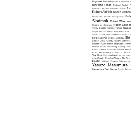
Raymond Bernard
Renato Castellani
R
Riccardo Freda
Richard Bartlett
R
Ric
Richard Linklater
Richard Pearce
Robert Aldrich
Robert Altman
Robe
Manthoulis
Robert Montgomery
Siodmak
Robert Wise
Rob
Roger Corma
Rogelio A. Gonzalez
Viñoly Barreto
Romano Ferrara
Rouben
Meyer
Russell Rouse
Ruth Orkin
Ruy G
Senkichi Taniguchi
Serge Bourguignon
S
Shin
Sergio Sollima
Sergueï Soloviov
Sidney Gilliat
Sidney Hayers
Sidney L
Stanley Kwan
Steno
Stephanie Roth
Heisler
Stuart Rosenberg
Sydney Poll
Kitano
Takumi Furukawa
Tatsumi Kumas
Brass
Tod Browning
Tommy Lee Wallac
Tsui Hark
Umberto Lenzi
Vaclav Vorli
Rigo
Vittorio Cottafavi
Vittorio De Sica
Castle
William Dieterle
William Lus
Yasuzo Masumura
Kawashima
Yves Boisset
Zivojin Pavlo