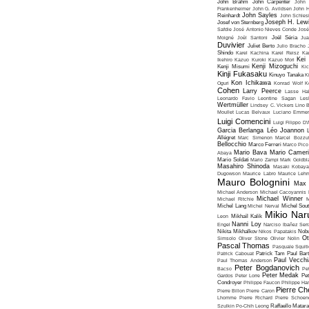
John Brahm
John Carpenter
John 
Frankenheimer
John G. Avildsen
John H
John Sayles
Reinhardt
John Schles
Joseph H. Lew
Josef von Sternberg
Safdie
José Antonio Nieves Conde
José
Moigné
Joël Santoni
Joël Séria
Ju
Duvivier
Juliet Berto
Julio Bracho
Shindo
Karel Kachina
Karel Reisz
Ka
Kei
Ikehiro
Kazuo Kuroki
Kazuo Mori
Kenji Mizoguchi
Kenji Misumi
Kic
Kinji Fukasaku
Kinuyo Tanaka
K
Kon Ichikawa
Oguri
Konrad Wolf
K
Cohen
Larry Peerce
Lasse Hal
Leonardo Favio
Leontine Sagan
Les
Wertmüller
Lindsey C. Vickers
Lino 
Moullet
Lucas Belvaux
Luciano Emmer
Luigi Comencini
Luigi Filippo D
Garcia Berlanga
Léo Joannon
Allégret
Marc Simenon
Marcel Bozzuf
Bellocchio
Marco Ferreri
Marco Pico
Mario Bava
Mario Cameri
Abaya
Mario Soldati
Mario Zampi
Mark Goldbla
Masahiro Shinoda
Masaki Kobaya
Dugowson
Maurice Labro
Maurice Leh
Mauro Bolognini
Max 
Michael Anderson
Michael Cacoyannis
Michael Winner
Michael Ritchie
M
Michel Lang
Michel Nerval
Michel Sout
Mikio Nar
Leon
Mikhaïl Kalik
Nanni Loy
Engel
Narciso Ibañez Serr
Nikita Mikhalkov
Nikos Papatakis
Nobu
Ot
Simsolo
Oliver Stone
Olivier Nolin
Pascal Thomas
Pasquale Squiti
Patrick Cabouat
Patrick Tam
Paul Bart
Paul Vecchia
Paul Thomas Anderson
Peter Bogdanovich
Bacso
Pe
Peter Medak
Gardos
Peter Lorre
Pe
Condroyer
Philippe Faucon
Philippe Har
Pierre Ch
Pierre Billon
Pierre Caron
Lhomme
Pierre Richard
Pierre Schoend
Szulkin
Po-Chih Leong
Raffaello Matar