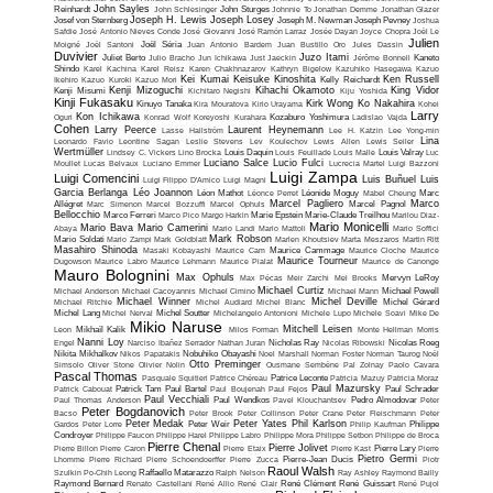
John Sayles
Reinhardt
John Schlesinger
John Sturges
Johnnie To
Jonathan Demme
Jonathan Glazer
Joseph H. Lewis
Joseph Losey
Josef von Sternberg
Joseph M. Newman
Joseph Pevney
Joshua
Safdie
José Antonio Nieves Conde
José Giovanni
José Ramón Larraz
Josée Dayan
Joyce Chopra
Joël Le
Julien
Moigné
Joël Santoni
Joël Séria
Juan Antonio Bardem
Juan Bustillo Oro
Jules Dassin
Duvivier
Juzo Itami
Juliet Berto
Julio Bracho
Jun Ichikawa
Just Jaeckin
Jérôme Bonnell
Kaneto
Shindo
Karel Kachina
Karel Reisz
Karen Chakhnazarov
Kathryn Bigelow
Kazuhiko Hasegawa
Kazuo
Kei Kumai
Keisuke Kinoshita
Ken Russell
Ikehiro
Kazuo Kuroki
Kazuo Mori
Kelly Reichardt
Kenji Mizoguchi
Kihachi Okamoto
King Vidor
Kenji Misumi
Kichitaro Negishi
Kiju Yoshida
Kinji Fukasaku
Kirk Wong
Ko Nakahira
Kinuyo Tanaka
Kira Mouratova
Kirio Urayama
Kohei
Larry
Kon Ichikawa
Oguri
Konrad Wolf
Koreyoshi Kurahara
Kozaburo Yoshimura
Ladislao Vajda
Cohen
Larry Peerce
Laurent Heynemann
Lasse Hallström
Lee H. Katzin
Lee Yong-min
Lina
Leonardo Favio
Leontine Sagan
Leslie Stevens
Lev Koulechov
Lewis Allen
Lewis Seiler
Wertmüller
Lindsey C. Vickers
Lino Brocka
Louis Daquin
Louis Feuillade
Louis Malle
Louis Valray
Luc
Luciano Salce
Lucio Fulci
Moullet
Lucas Belvaux
Luciano Emmer
Lucrecia Martel
Luigi Bazzoni
Luigi Zampa
Luigi Comencini
Luis Buñuel
Luis
Luigi Filippo D'Amico
Luigi Magni
Garcia Berlanga
Léo Joannon
Léon Mathot
Léonce Perret
Léonide Moguy
Mabel Cheung
Marc
Marcel Pagliero
Marco
Allégret
Marc Simenon
Marcel Bozzuffi
Marcel Ophuls
Marcel Pagnol
Bellocchio
Marco Ferreri
Marco Pico
Margo Harkin
Marie Epstein
Marie-Claude Treilhou
Marilou Diaz-
Mario Monicelli
Mario Bava
Mario Camerini
Abaya
Mario Landi
Mario Mattoli
Mario Soffici
Mark Robson
Mario Soldati
Mario Zampi
Mark Goldblatt
Marlen Khoutsiev
Marta Meszaros
Martin Ritt
Masahiro Shinoda
Masaki Kobayashi
Maurice Cam
Maurice Cammage
Maurice Cloche
Maurice
Maurice Tourneur
Dugowson
Maurice Labro
Maurice Lehmann
Maurice Pialat
Maurice de Canonge
Mauro Bolognini
Max Ophuls
Max Pécas
Meir Zarchi
Mel Brooks
Mervyn LeRoy
Michael Curtiz
Michael Anderson
Michael Cacoyannis
Michael Cimino
Michael Mann
Michael Powell
Michael Winner
Michel Deville
Michael Ritchie
Michel Audiard
Michel Blanc
Michel Gérard
Michel Lang
Michel Nerval
Michel Soutter
Michelangelo Antonioni
Michele Lupo
Michele Soavi
Mike De
Mikio Naruse
Mitchell Leisen
Leon
Mikhaïl Kalik
Milos Forman
Monte Hellman
Morris
Nanni Loy
Engel
Narciso Ibañez Serrador
Nathan Juran
Nicholas Ray
Nicolas Ribowski
Nicolas Roeg
Nikita Mikhalkov
Nikos Papatakis
Nobuhiko Obayashi
Noel Marshall
Norman Foster
Norman Taurog
Noël
Otto Preminger
Simsolo
Oliver Stone
Olivier Nolin
Ousmane Sembène
Pal Zolnay
Paolo Cavara
Pascal Thomas
Pasquale Squitieri
Patrice Chéreau
Patrice Leconte
Patricia Mazuy
Patricia Moraz
Paul Mazursky
Patrick Cabouat
Patrick Tam
Paul Bartel
Paul Boujenah
Paul Fejos
Paul Schrader
Paul Vecchiali
Paul Thomas Anderson
Paul Wendkos
Pavel Klouchantsev
Pedro Almodovar
Peter
Peter Bogdanovich
Bacso
Peter Brook
Peter Collinson
Peter Crane
Peter Fleischmann
Peter
Peter Medak
Peter Yates
Phil Karlson
Gardos
Peter Lorre
Peter Weir
Philip Kaufman
Philippe
Condroyer
Philippe Faucon
Philippe Harel
Philippe Labro
Philippe Mora
Philippe Setbon
Philippe de Broca
Pierre Chenal
Pierre Jolivet
Pierre Billon
Pierre Caron
Pierre Etaix
Pierre Kast
Pierre Lary
Pierre
Pietro Germi
Lhomme
Pierre Richard
Pierre Schoendoerffer
Pierre Zucca
Pierre-Jean Ducis
Piotr
Raoul Walsh
Szulkin
Po-Chih Leong
Raffaello Matarazzo
Ralph Nelson
Ray Ashley
Raymond Bailly
Raymond Bernard
Renato Castellani
René Allio
René Clair
René Clément
René Guissart
René Pujol