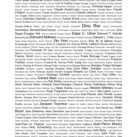
Budd Boetticher
Carlo Rim
Forbes
Burgess Meredith
Buster Keaton
Camillo Bazzoni
Carl Froelich
Carlos Hugo Christensen
Carlos Saura
Cecil B. DeMille
Chano Urueta
Charles Crichton
Charles Nemes
Christian-Jaque
Chris Marker
Christian Gion
Christian Paureilhe
Christian de Chalonge
Christine
Claude Autant-Lara
Claude
Pascal
Claire Clouzot
Claire Denis
Claude Barrois
Claude Berri
Chabrol
Claude Lelouch
Claude Faraldo
Claude Goretta
Claude Guillemot
Claude Pinoteau
Claude
Zidi
Claude d'Anna
Colin Eggleston
Coline Serreau
Cornell Wilde
Costa-Gavras
Curtis Bernhardt
Cyril
Damiano Damiani
Daniel Duval
Frankel
Dan O'Bannon
Daniel Petrie
Daryl Duke
David Gladwell
David Greene
David Lean
David Mamet
David Zucker
Denis Amar
Dennis Hopper
Denys Arcand
Denys
Dino Risi
Granier-Deferre
Derek Yee
Diane Kurys
Dimitri Kirsanoff
Dinos Katsouridis
Dominique Bernard-Deschamps
Don
Dominique Chaussois
Dominique Goult
Don Coscarelli
Edgar G. Ulmer
Siegel
Douglas Sirk
Edmond T. Gréville
Duccio Tessari
Dziga Vertov
Edouard Molinaro
Edward L. Cahn
Edouard Luntz
Edouard Niermans
Edward Dmytryk
Edward
Elio Petri
Eloy de la Iglesia
Yang
Eldar Riazanov
Elem Klimov
Elisabeta Bostan
Emeric
Ernst Lubitsch
Pressburger
Emilio Fernandez
Enzo G. Castellari
Eric Rohmer
Etienne Périer
Ettore
Scola
Federico Fellini
Fedor Ozep
Fei Mu
Ferdinando Baldi
Fernand Rivers
Fernandel
Fernando Ayala
Fernando Di Leo
Fernando Birri
Fernando Mendez
Fernando Trueba
Flavio Mogherini
Florestano
Vancini
Francesco Barilli
Francesco Maselli
Francesco Mazzei
Francesco Prosperi
Francesco Rosi
Francis Girod
Frank Borzage
Francis Leroi
Franco Brusati
Franco Rossi
Frank Capra
Frank
François
Henenlotter
Frank Lloyd
Frank Perry
Frank Tashlin
François Leterrier
François Reichenbach
Truffaut
Fritz Lang
Freddie Francis
Friedrich W. Murnau
Fruit Chan
Geneviève Baïlac
Gennaro
Georges Franju
Georges
Righelli
George A. Romero
George Cukor
George King
George Sherman
Lampin
Gilles Grangier
Georges Lautner
Georges Rouquier
Gilles Béhat
Giuliano Montaldo
Gregory La Cava
Giuseppe De Santis
Gonzalo Suarez
Gordon Douglas
Grigori Kazintsev
Grigori
Gueorgui Danielia
Guy Gilles
Kromanov
Grigori Tchoukhraï
Guillaume Radot
Guy Blanc
Guy
Gérard Blain
Hamilton
Guy Lefranc
Gérard Frot-Coutaz
Gérard Mordillat
Gérard Oury
Gérard Pirès
H.
Hal Ashby
Bruce Humberstone
Hajime Sato
Harold Becker
Harry Essex
Helmut Käutner
Henri Chomette
Henri Decoin
Henri Verneuil
Henri-Georges Clouzot
Henry Hathaway
Henry King
Hiroshi Shimizu
Hideo Gosha
Henry Levin
Herbert Ross
Herman Yau
Hiroshi Inagaki
Hiroshi
Hugo Fregonese
Ida Lupino
Teshigahara
Hou Hsiao-hsien
Hugo del Carril
Ian Merrick
Ignacio F.
Ivan Passer
Jack Arnold
Iquino
Igor Talankine
Ioulia Solntseva
Irving Lerner
Ishiro Honda
Jacques
Jacques Deray
Becker
Jacques Bral
Jacques Constant
Jacques Daniel-Norman
Jacques Demy
Jacques Doniol-Valcroze
Jacques Feyder
Jacques Houssin
Jacques Monnet
Jacques Poitrenaud
Jacques
Jacques Tourneur
Rouffio
Jacques Santi
James B. Harris
James Foley
James Glickenhaus
Jean
James Goldstone
James Whale
Janusz Majewski
Jaromil Jires
Jean Becker
Jean Benoît-Lévy
Boyer
Jean Delannoy
Jean Devaivre
Jean Dréville
Jean Epstein
Jean Girault
Jean Grémillon
Jean Negulesco
Jean Pourtalé
Jean Rollin
Jean Stelli
Jean-Charles Tacchella
Jean-Claude Brisseau
Jean-
Claude Guiguet
Jean-Claude Missiaen
Jean-Daniel Pollet
Jean-François Stévenin
Jean-Henri Roger
Jean-Jacques Annaud
Jean-Louis Bertuccelli
Jean-Louis Daniel
Jean-Luc Godard
Jean-Marie Poiré
Jean-Pierre Mocky
Jean-Paul Le Chanois
Jean-Pierre Desagnat
Jean-Pierre Lefebvre
Jerry Schatzberg
Jerry Hopper
Jerry Zucker
Jerzy Skolimowski
Jesus Franco
Jim Abrahams
Jim
John Berry
Jarmusch
Joaquin Luis Romero Marchent
Joe Dante
Joe May
John Badham
John Boorman
John Ford
John Brahm
John Carpenter
John Cassavetes
John Cromwell
John Flynn
John
Frankenheimer
John G. Avildsen
John Harlow
John Llewellyn Moxey
John McNaughton
John Milius
John