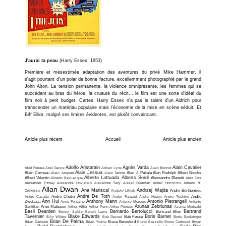
J'aurai ta peau
(Harry Essex, 1953)
Première et mésestimée adaptation des aventures du privé Mike Hammer, il
s'agit pourtant d'un polar de bonne facture, excellemment photographié par le grand
John Alton. La tension permanente, la violence omniprésente, les femmes qui se
succèdent au bras du héros, la cruauté du récit... le film est une sorte d'idéal du
film noir à petit budget. Certes, Harry Essex n'a pas le talent d'un Aldrich pour
transcender un matériau populaire mais l'économie de la mise en scène séduit. Et
Biff Elliot, malgré ses limites évidentes, est plutôt convaincant.
Article plus récent
Accueil
Article plus ancien
Adolfo Aristarain
Agnès Varda
Alain Cavalier
Abel Ferrara
Abel Gance
Adrian Lyne
Alain Bonnot
Alain Jessua
Alain Corneau
Alain Jaspard
Alain Tanner
Alan J. Pakula
Alan Rudolph
Albert Brooks
Alberto Lattuada
Alberto Sordi
Albert Valentin
Alberto Bevilacqua
Alessandro Blasetti
Alex Cox
Alexander Esway
Alexandre Dovjenko
Alexandre Sery
Alexeï Guerman
Alfred Hitchcock
Alfredo B.
Allan Dwan
Ana Mariscal
Andrzej Wajda
Crevenna
Anatole Litvak
André Berthomieu
André De Toth
André Cayatte
André Chotin
André Farwagi
André Hugon
André Téchiné
André
Ann Hui
Anthony Mann
Antonio Pietrangeli
Zwobada
Anne Fontaine
Antonio Mercero
Antonio
Arunas Zebriunas
Santillan
Arne Mattsson
Arthur Hiller
Arthur Penn
Arthur Pierson
Azuma Morisaki
Basil Dearden
Bernardo Bertolucci
Bertrand
Benny Safdie
Benoit Lamy
Bertrand Blier
Tavernier
Blake Edwards
Boris Barnet
Billy Wilder
Bob Decout
Bob Fosse
Boris Szulzinger
Brian De Palma
Brian Damude
Brian Yuzna
Bruce Beresford
Bruno Bozzetto
Bruno Corbucci
Bryan