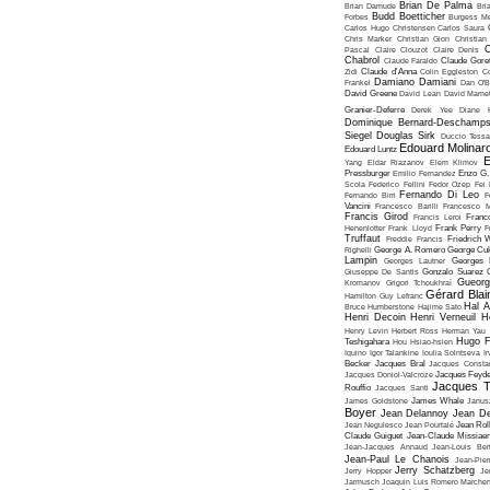
Brian De Palma
Brian Damude
Bri
Budd Boetticher
Forbes
Burgess Me
Carlos Hugo Christensen
Carlos Saura
Chris Marker
Christian Gion
Christian
C
Pascal
Claire Clouzot
Claire Denis
Chabrol
Claude Faraldo
Claude Goret
Zidi
Claude d'Anna
Colin Eggleston
Co
Damiano Damiani
Frankel
Dan O'
David Greene
David Lean
David Mame
Granier-Deferre
Derek Yee
Diane 
Dominique Bernard-Deschamp
Siegel
Douglas Sirk
Duccio Tessa
Edouard Molinar
Edouard Luntz
E
Yang
Eldar Riazanov
Elem Klimov
Pressburger
Emilio Fernandez
Enzo G. 
Scola
Federico Fellini
Fedor Ozep
Fei
Fernando Di Leo
Fernando Birri
F
Vancini
Francesco Barilli
Francesco M
Francis Girod
Francis Leroi
Franco
Henenlotter
Frank Lloyd
Frank Perry
F
Truffaut
Freddie Francis
Friedrich 
Righelli
George A. Romero
George Cu
Lampin
Georges Lautner
Georges 
Giuseppe De Santis
Gonzalo Suarez
Gueorg
Kromanov
Grigori Tchoukhraï
Gérard Blai
Hamilton
Guy Lefranc
Hal 
Bruce Humberstone
Hajime Sato
Henri Decoin
Henri Verneuil
H
Henry Levin
Herbert Ross
Herman Yau
Hugo F
Teshigahara
Hou Hsiao-hsien
Iquino
Igor Talankine
Ioulia Solntseva
I
Becker
Jacques Bral
Jacques Consta
Jacques Doniol-Valcroze
Jacques Feyd
Jacques T
Rouffio
Jacques Santi
James Goldstone
James Whale
Janus
Boyer
Jean Delannoy
Jean De
Jean Negulesco
Jean Pourtalé
Jean Rol
Claude Guiguet
Jean-Claude Missiae
Jean-Jacques Annaud
Jean-Louis Bert
Jean-Paul Le Chanois
Jean-Pie
Jerry Schatzberg
Jerry Hopper
Je
Jarmusch
Joaquin Luis Romero Marchen