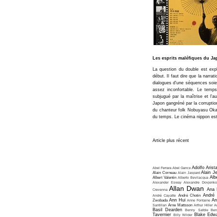
Les esprits maléfiques du J
La question du double est exp
début. Il faut dire que la narrat
dialogues d'une séquences soien
assez inconfortable. Le temp
subjugué par la maîtrise et l'a
Japon gangréné par la corruptio
du chanteur folk Nobuyasu Okab
du temps. Le cinéma nippon est
Article plus récent
Adolfo Arist
Abel Ferrara
Abel Gance
Alain J
Alain Corneau
Alain Jaspard
Alb
Albert Valentin
Alberto Bevilacqua
Alexander Esway
Alexandre Dovjenko
Allan Dwan
Ana 
Crevenna
André
André Cayatte
André Chotin
Ann Hui
An
Zwobada
Anne Fontaine
Santillan
Arne Mattsson
Arthur Hiller
A
Basil Dearden
Benny Safdie
Ben
Tavernier
Blake Edw
Billy Wilder