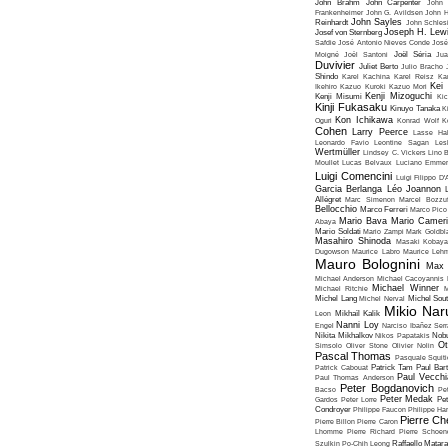
John Brahm
John Carpenter
John 
Frankenheimer
John G. Avildsen
John H
John Sayles
Reinhardt
John Schles
Joseph H. Lew
Josef von Sternberg
Safdie
José Antonio Nieves Conde
José
Moigné
Joël Santoni
Joël Séria
Ju
Duvivier
Juliet Berto
Julio Bracho
Shindo
Karel Kachina
Karel Reisz
Ka
Kei
Ikehiro
Kazuo Kuroki
Kazuo Mori
Kenji Mizoguchi
Kenji Misumi
Kic
Kinji Fukasaku
Kinuyo Tanaka
K
Kon Ichikawa
Oguri
Konrad Wolf
K
Cohen
Larry Peerce
Lasse Hal
Leonardo Favio
Leontine Sagan
Les
Wertmüller
Lindsey C. Vickers
Lino 
Moullet
Lucas Belvaux
Luciano Emmer
Luigi Comencini
Luigi Filippo D
Garcia Berlanga
Léo Joannon
Allégret
Marc Simenon
Marcel Bozzuf
Bellocchio
Marco Ferreri
Marco Pico
Mario Bava
Mario Cameri
Abaya
Mario Soldati
Mario Zampi
Mark Goldbla
Masahiro Shinoda
Masaki Kobaya
Dugowson
Maurice Labro
Maurice Leh
Mauro Bolognini
Max 
Michael Anderson
Michael Cacoyannis
Michael Winner
Michael Ritchie
M
Michel Lang
Michel Nerval
Michel Sout
Mikio Nar
Leon
Mikhaïl Kalik
Nanni Loy
Engel
Narciso Ibañez Serr
Nikita Mikhalkov
Nikos Papatakis
Nobu
Ot
Simsolo
Oliver Stone
Olivier Nolin
Pascal Thomas
Pasquale Squiti
Patrick Cabouat
Patrick Tam
Paul Bart
Paul Vecchia
Paul Thomas Anderson
Peter Bogdanovich
Bacso
Pe
Peter Medak
Gardos
Peter Lorre
Pe
Condroyer
Philippe Faucon
Philippe Har
Pierre Ch
Pierre Billon
Pierre Caron
Lhomme
Pierre Richard
Pierre Schoend
Szulkin
Po-Chih Leong
Raffaello Matar