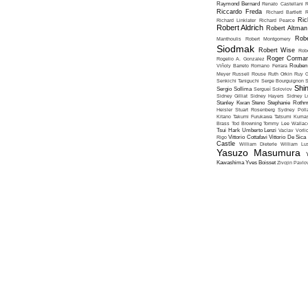
Raymond Bernard
Renato Castellani
R
Riccardo Freda
Richard Bartlett
R
Ric
Richard Linklater
Richard Pearce
Robert Aldrich
Robert Altman
Robe
Manthoulis
Robert Montgomery
Siodmak
Robert Wise
Rob
Roger Corma
Rogelio A. Gonzalez
Viñoly Barreto
Romano Ferrara
Rouben
Meyer
Russell Rouse
Ruth Orkin
Ruy G
Senkichi Taniguchi
Serge Bourguignon
S
Shin
Sergio Sollima
Sergueï Soloviov
Sidney Gilliat
Sidney Hayers
Sidney L
Stanley Kwan
Steno
Stephanie Roth
Heisler
Stuart Rosenberg
Sydney Poll
Kitano
Takumi Furukawa
Tatsumi Kumas
Brass
Tod Browning
Tommy Lee Wallac
Tsui Hark
Umberto Lenzi
Vaclav Vorli
Rigo
Vittorio Cottafavi
Vittorio De Sica
Castle
William Dieterle
William Lus
Yasuzo Masumura
Kawashima
Yves Boisset
Zivojin Pavlo