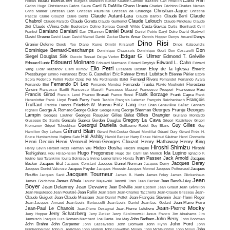
Budd Boetticher
Carlo Rim
Forbes
Burgess Meredith
Buster Keaton
Camillo Bazzoni
Carl Froelich
Carlos Hugo Christensen
Carlos Saura
Cecil B. DeMille
Chano Urueta
Charles Crichton
Charles Nemes
Christian-Jaque
Chris Marker
Christian Gion
Christian Paureilhe
Christian de Chalonge
Christine
Claude Autant-Lara
Claude
Pascal
Claire Clouzot
Claire Denis
Claude Barrois
Claude Berri
Chabrol
Claude Lelouch
Claude Faraldo
Claude Goretta
Claude Guillemot
Claude Pinoteau
Claude
Zidi
Claude d'Anna
Colin Eggleston
Coline Serreau
Cornell Wilde
Costa-Gavras
Curtis Bernhardt
Cyril
Damiano Damiani
Daniel Duval
Frankel
Dan O'Bannon
Daniel Petrie
Daryl Duke
David Gladwell
David Greene
David Lean
David Mamet
David Zucker
Denis Amar
Dennis Hopper
Denys Arcand
Denys
Dino Risi
Granier-Deferre
Derek Yee
Diane Kurys
Dimitri Kirsanoff
Dinos Katsouridis
Dominique Bernard-Deschamps
Don
Dominique Chaussois
Dominique Goult
Don Coscarelli
Edgar G. Ulmer
Siegel
Douglas Sirk
Edmond T. Gréville
Duccio Tessari
Dziga Vertov
Edouard Molinaro
Edward L. Cahn
Edouard Luntz
Edouard Niermans
Edward Dmytryk
Edward
Elio Petri
Eloy de la Iglesia
Yang
Eldar Riazanov
Elem Klimov
Elisabeta Bostan
Emeric
Ernst Lubitsch
Pressburger
Emilio Fernandez
Enzo G. Castellari
Eric Rohmer
Etienne Périer
Ettore
Scola
Federico Fellini
Fedor Ozep
Fei Mu
Ferdinando Baldi
Fernand Rivers
Fernandel
Fernando Ayala
Fernando Di Leo
Fernando Birri
Fernando Mendez
Fernando Trueba
Flavio Mogherini
Florestano
Vancini
Francesco Barilli
Francesco Maselli
Francesco Mazzei
Francesco Prosperi
Francesco Rosi
Francis Girod
Frank Borzage
Francis Leroi
Franco Brusati
Franco Rossi
Frank Capra
Frank
François
Henenlotter
Frank Lloyd
Frank Perry
Frank Tashlin
François Leterrier
François Reichenbach
Truffaut
Fritz Lang
Freddie Francis
Friedrich W. Murnau
Fruit Chan
Geneviève Baïlac
Gennaro
Georges Franju
Georges
Righelli
George A. Romero
George Cukor
George King
George Sherman
Lampin
Gilles Grangier
Georges Lautner
Georges Rouquier
Gilles Béhat
Giuliano Montaldo
Gregory La Cava
Giuseppe De Santis
Gonzalo Suarez
Gordon Douglas
Grigori Kazintsev
Grigori
Gueorgui Danielia
Guy Gilles
Kromanov
Grigori Tchoukhraï
Guillaume Radot
Guy Blanc
Guy
Gérard Blain
Hamilton
Guy Lefranc
Gérard Frot-Coutaz
Gérard Mordillat
Gérard Oury
Gérard Pirès
H.
Hal Ashby
Bruce Humberstone
Hajime Sato
Harold Becker
Harry Essex
Helmut Käutner
Henri Chomette
Henri Decoin
Henri Verneuil
Henri-Georges Clouzot
Henry Hathaway
Henry King
Hiroshi Shimizu
Hideo Gosha
Henry Levin
Herbert Ross
Herman Yau
Hiroshi Inagaki
Hiroshi
Hugo Fregonese
Ida Lupino
Teshigahara
Hou Hsiao-hsien
Hugo del Carril
Ian Merrick
Ignacio F.
Ivan Passer
Jack Arnold
Iquino
Igor Talankine
Ioulia Solntseva
Irving Lerner
Ishiro Honda
Jacques
Jacques Deray
Becker
Jacques Bral
Jacques Constant
Jacques Daniel-Norman
Jacques Demy
Jacques Doniol-Valcroze
Jacques Feyder
Jacques Houssin
Jacques Monnet
Jacques Poitrenaud
Jacques
Jacques Tourneur
Rouffio
Jacques Santi
James B. Harris
James Foley
James Glickenhaus
Jean
James Goldstone
James Whale
Janusz Majewski
Jaromil Jires
Jean Becker
Jean Benoît-Lévy
Boyer
Jean Delannoy
Jean Devaivre
Jean Dréville
Jean Epstein
Jean Girault
Jean Grémillon
Jean Negulesco
Jean Pourtalé
Jean Rollin
Jean Stelli
Jean-Charles Tacchella
Jean-Claude Brisseau
Jean-
Claude Guiguet
Jean-Claude Missiaen
Jean-Daniel Pollet
Jean-François Stévenin
Jean-Henri Roger
Jean-Jacques Annaud
Jean-Louis Bertuccelli
Jean-Louis Daniel
Jean-Luc Godard
Jean-Marie Poiré
Jean-Pierre Mocky
Jean-Paul Le Chanois
Jean-Pierre Desagnat
Jean-Pierre Lefebvre
Jerry Schatzberg
Jerry Hopper
Jerry Zucker
Jerzy Skolimowski
Jesus Franco
Jim Abrahams
Jim
John Berry
Jarmusch
Joaquin Luis Romero Marchent
Joe Dante
Joe May
John Badham
John Boorman
John Ford
John Brahm
John Carpenter
John Cassavetes
John Cromwell
John Flynn
John
Frankenheimer
John G. Avildsen
John Harlow
John Llewellyn Moxey
John McNaughton
John Milius
John