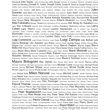
John Sayles
Reinhardt
John Schlesinger
John Sturges
Johnnie To
Jonathan Demme
Jonathan Glazer
Joseph H. Lewis
Joseph Losey
Josef von Sternberg
Joseph M. Newman
Joseph Pevney
Joshua
Safdie
José Antonio Nieves Conde
José Giovanni
José Ramón Larraz
Josée Dayan
Joyce Chopra
Joël Le
Julien
Moigné
Joël Santoni
Joël Séria
Juan Antonio Bardem
Juan Bustillo Oro
Jules Dassin
Duvivier
Juzo Itami
Juliet Berto
Julio Bracho
Jun Ichikawa
Just Jaeckin
Jérôme Bonnell
Kaneto
Shindo
Karel Kachina
Karel Reisz
Karen Chakhnazarov
Kathryn Bigelow
Kazuhiko Hasegawa
Kazuo
Kei Kumai
Keisuke Kinoshita
Ken Russell
Ikehiro
Kazuo Kuroki
Kazuo Mori
Kelly Reichardt
Kenji Mizoguchi
Kihachi Okamoto
King Vidor
Kenji Misumi
Kichitaro Negishi
Kiju Yoshida
Kinji Fukasaku
Kirk Wong
Ko Nakahira
Kinuyo Tanaka
Kira Mouratova
Kirio Urayama
Kohei
Larry
Kon Ichikawa
Oguri
Konrad Wolf
Koreyoshi Kurahara
Kozaburo Yoshimura
Ladislao Vajda
Cohen
Larry Peerce
Laurent Heynemann
Lasse Hallström
Lee H. Katzin
Lee Yong-min
Lina
Leonardo Favio
Leontine Sagan
Leslie Stevens
Lev Koulechov
Lewis Allen
Lewis Seiler
Wertmüller
Lindsey C. Vickers
Lino Brocka
Louis Daquin
Louis Feuillade
Louis Malle
Louis Valray
Luc
Luciano Salce
Lucio Fulci
Moullet
Lucas Belvaux
Luciano Emmer
Lucrecia Martel
Luigi Bazzoni
Luigi Zampa
Luigi Comencini
Luis Buñuel
Luis
Luigi Filippo D'Amico
Luigi Magni
Garcia Berlanga
Léo Joannon
Léon Mathot
Léonce Perret
Léonide Moguy
Mabel Cheung
Marc
Marcel Pagliero
Marco
Allégret
Marc Simenon
Marcel Bozzuffi
Marcel Ophuls
Marcel Pagnol
Bellocchio
Marco Ferreri
Marco Pico
Margo Harkin
Marie Epstein
Marie-Claude Treilhou
Marilou Diaz-
Mario Monicelli
Mario Bava
Mario Camerini
Abaya
Mario Landi
Mario Mattoli
Mario Soffici
Mark Robson
Mario Soldati
Mario Zampi
Mark Goldblatt
Marlen Khoutsiev
Marta Meszaros
Martin Ritt
Masahiro Shinoda
Masaki Kobayashi
Maurice Cam
Maurice Cammage
Maurice Cloche
Maurice
Maurice Tourneur
Dugowson
Maurice Labro
Maurice Lehmann
Maurice Pialat
Maurice de Canonge
Mauro Bolognini
Max Ophuls
Max Pécas
Meir Zarchi
Mel Brooks
Mervyn LeRoy
Michael Curtiz
Michael Anderson
Michael Cacoyannis
Michael Cimino
Michael Mann
Michael Powell
Michael Winner
Michel Deville
Michael Ritchie
Michel Audiard
Michel Blanc
Michel Gérard
Michel Lang
Michel Nerval
Michel Soutter
Michelangelo Antonioni
Michele Lupo
Michele Soavi
Mike De
Mikio Naruse
Mitchell Leisen
Leon
Mikhaïl Kalik
Milos Forman
Monte Hellman
Morris
Nanni Loy
Engel
Narciso Ibañez Serrador
Nathan Juran
Nicholas Ray
Nicolas Ribowski
Nicolas Roeg
Nikita Mikhalkov
Nikos Papatakis
Nobuhiko Obayashi
Noel Marshall
Norman Foster
Norman Taurog
Noël
Otto Preminger
Simsolo
Oliver Stone
Olivier Nolin
Ousmane Sembène
Pal Zolnay
Paolo Cavara
Pascal Thomas
Pasquale Squitieri
Patrice Chéreau
Patrice Leconte
Patricia Mazuy
Patricia Moraz
Paul Mazursky
Patrick Cabouat
Patrick Tam
Paul Bartel
Paul Boujenah
Paul Fejos
Paul Schrader
Paul Vecchiali
Paul Thomas Anderson
Paul Wendkos
Pavel Klouchantsev
Pedro Almodovar
Peter
Peter Bogdanovich
Bacso
Peter Brook
Peter Collinson
Peter Crane
Peter Fleischmann
Peter
Peter Medak
Peter Yates
Phil Karlson
Gardos
Peter Lorre
Peter Weir
Philip Kaufman
Philippe
Condroyer
Philippe Faucon
Philippe Harel
Philippe Labro
Philippe Mora
Philippe Setbon
Philippe de Broca
Pierre Chenal
Pierre Jolivet
Pierre Billon
Pierre Caron
Pierre Etaix
Pierre Kast
Pierre Lary
Pierre
Pietro Germi
Lhomme
Pierre Richard
Pierre Schoendoerffer
Pierre Zucca
Pierre-Jean Ducis
Piotr
Raoul Walsh
Szulkin
Po-Chih Leong
Raffaello Matarazzo
Ralph Nelson
Ray Ashley
Raymond Bailly
Raymond Bernard
Renato Castellani
René Allio
René Clair
René Clément
René Guissart
René Pujol