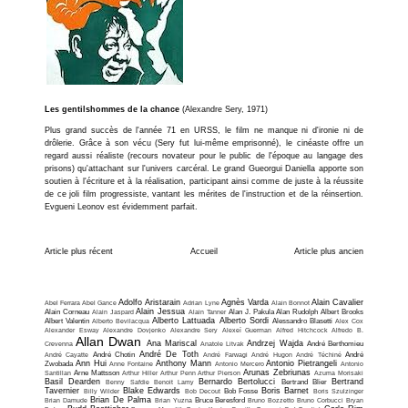
Les gentilshommes de la chance
(Alexandre Sery, 1971)
Plus grand succès de l'année 71 en URSS, le film ne manque ni d'ironie ni de
drôlerie. Grâce à son vécu (Sery fut lui-même emprisonné), le cinéaste offre un
regard aussi réaliste (recours novateur pour le public de l'époque au langage des
prisons) qu'attachant sur l'univers carcéral. Le grand Gueorgui Daniella apporte son
soutien à l'écriture et à la réalisation, participant ainsi comme de juste à la réussite
de ce joli film progressiste, vantant les mérites de l'instruction et de la réinsertion.
Evgueni Leonov est évidemment parfait.
Article plus récent
Accueil
Article plus ancien
Adolfo Aristarain
Agnès Varda
Alain Cavalier
Abel Ferrara
Abel Gance
Adrian Lyne
Alain Bonnot
Alain Jessua
Alain Corneau
Alain Jaspard
Alain Tanner
Alan J. Pakula
Alan Rudolph
Albert Brooks
Alberto Lattuada
Alberto Sordi
Albert Valentin
Alberto Bevilacqua
Alessandro Blasetti
Alex Cox
Alexander Esway
Alexandre Dovjenko
Alexandre Sery
Alexeï Guerman
Alfred Hitchcock
Alfredo B.
Allan Dwan
Ana Mariscal
Andrzej Wajda
Crevenna
Anatole Litvak
André Berthomieu
André De Toth
André Cayatte
André Chotin
André Farwagi
André Hugon
André Téchiné
André
Ann Hui
Anthony Mann
Antonio Pietrangeli
Zwobada
Anne Fontaine
Antonio Mercero
Antonio
Arunas Zebriunas
Santillan
Arne Mattsson
Arthur Hiller
Arthur Penn
Arthur Pierson
Azuma Morisaki
Basil Dearden
Bernardo Bertolucci
Bertrand
Benny Safdie
Benoit Lamy
Bertrand Blier
Tavernier
Blake Edwards
Boris Barnet
Billy Wilder
Bob Decout
Bob Fosse
Boris Szulzinger
Brian De Palma
Brian Damude
Brian Yuzna
Bruce Beresford
Bruno Bozzetto
Bruno Corbucci
Bryan