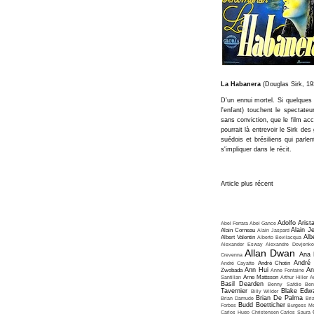
La Habanera
(Douglas Sirk, 19
D'un ennui mortel. Si quelques 
l'enfant) touchent le spectateu
sans conviction, que le film ac
pourrait là entrevoir le Sirk d
suédois et brésiliens qui parle
s'impliquer dans le récit.
Article plus récent
Adolfo Arist
Abel Ferrara
Abel Gance
Alain J
Alain Corneau
Alain Jaspard
Alb
Albert Valentin
Alberto Bevilacqua
Alexander Esway
Alexandre Dovjenko
Allan Dwan
Ana 
Crevenna
André
André Cayatte
André Chotin
Ann Hui
An
Zwobada
Anne Fontaine
Santillan
Arne Mattsson
Arthur Hiller
A
Basil Dearden
Benny Safdie
Ben
Tavernier
Blake Edw
Billy Wilder
Brian De Palma
Brian Damude
Bri
Budd Boetticher
Forbes
Burgess Me
Carlos Hugo Christensen
Carlos Saura