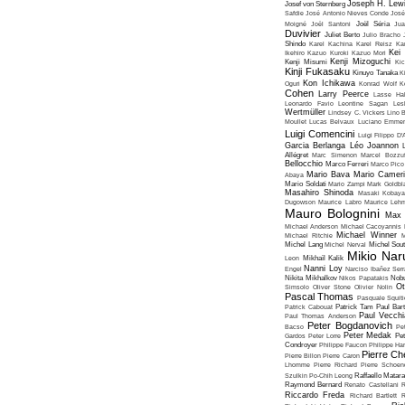
Joseph H. Lew
Josef von Sternberg
Safdie
José Antonio Nieves Conde
José
Moigné
Joël Santoni
Joël Séria
Ju
Duvivier
Juliet Berto
Julio Bracho
Shindo
Karel Kachina
Karel Reisz
Ka
Kei
Ikehiro
Kazuo Kuroki
Kazuo Mori
Kenji Mizoguchi
Kenji Misumi
Kic
Kinji Fukasaku
Kinuyo Tanaka
K
Kon Ichikawa
Oguri
Konrad Wolf
K
Cohen
Larry Peerce
Lasse Hal
Leonardo Favio
Leontine Sagan
Les
Wertmüller
Lindsey C. Vickers
Lino 
Moullet
Lucas Belvaux
Luciano Emmer
Luigi Comencini
Luigi Filippo D
Garcia Berlanga
Léo Joannon
Allégret
Marc Simenon
Marcel Bozzuf
Bellocchio
Marco Ferreri
Marco Pico
Mario Bava
Mario Cameri
Abaya
Mario Soldati
Mario Zampi
Mark Goldbla
Masahiro Shinoda
Masaki Kobaya
Dugowson
Maurice Labro
Maurice Leh
Mauro Bolognini
Max 
Michael Anderson
Michael Cacoyannis
Michael Winner
Michael Ritchie
M
Michel Lang
Michel Nerval
Michel Sout
Mikio Nar
Leon
Mikhaïl Kalik
Nanni Loy
Engel
Narciso Ibañez Serr
Nikita Mikhalkov
Nikos Papatakis
Nobu
Ot
Simsolo
Oliver Stone
Olivier Nolin
Pascal Thomas
Pasquale Squiti
Patrick Cabouat
Patrick Tam
Paul Bart
Paul Vecchia
Paul Thomas Anderson
Peter Bogdanovich
Bacso
Pe
Peter Medak
Gardos
Peter Lorre
Pe
Condroyer
Philippe Faucon
Philippe Har
Pierre Ch
Pierre Billon
Pierre Caron
Lhomme
Pierre Richard
Pierre Schoend
Szulkin
Po-Chih Leong
Raffaello Matar
Raymond Bernard
Renato Castellani
R
Riccardo Freda
Richard Bartlett
R