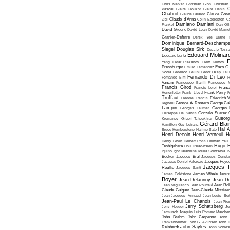
Chris Marker
Christian Gion
Christian
C
Pascal
Claire Clouzot
Claire Denis
Chabrol
Claude Faraldo
Claude Goret
Zidi
Claude d'Anna
Colin Eggleston
Co
Damiano Damiani
Frankel
Dan O'
David Greene
David Lean
David Mame
Granier-Deferre
Derek Yee
Diane 
Dominique Bernard-Deschamp
Siegel
Douglas Sirk
Duccio Tessa
Edouard Molinar
Edouard Luntz
E
Yang
Eldar Riazanov
Elem Klimov
Pressburger
Emilio Fernandez
Enzo G. 
Scola
Federico Fellini
Fedor Ozep
Fei
Fernando Di Leo
Fernando Birri
F
Vancini
Francesco Barilli
Francesco M
Francis Girod
Francis Leroi
Franco
Henenlotter
Frank Lloyd
Frank Perry
F
Truffaut
Freddie Francis
Friedrich 
Righelli
George A. Romero
George Cu
Lampin
Georges Lautner
Georges 
Giuseppe De Santis
Gonzalo Suarez
Gueorg
Kromanov
Grigori Tchoukhraï
Gérard Blai
Hamilton
Guy Lefranc
Hal 
Bruce Humberstone
Hajime Sato
Henri Decoin
Henri Verneuil
H
Henry Levin
Herbert Ross
Herman Yau
Hugo F
Teshigahara
Hou Hsiao-hsien
Iquino
Igor Talankine
Ioulia Solntseva
I
Becker
Jacques Bral
Jacques Consta
Jacques Doniol-Valcroze
Jacques Feyd
Jacques T
Rouffio
Jacques Santi
James Goldstone
James Whale
Janus
Boyer
Jean Delannoy
Jean De
Jean Negulesco
Jean Pourtalé
Jean Rol
Claude Guiguet
Jean-Claude Missiae
Jean-Jacques Annaud
Jean-Louis Bert
Jean-Paul Le Chanois
Jean-Pie
Jerry Schatzberg
Jerry Hopper
Je
Jarmusch
Joaquin Luis Romero Marchen
John Brahm
John Carpenter
John 
Frankenheimer
John G. Avildsen
John H
John Sayles
Reinhardt
John Schles