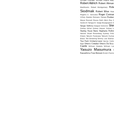
Ric
Richard Linklater
Richard Pearce
Robert Aldrich
Robert Altman
Robe
Manthoulis
Robert Montgomery
Siodmak
Robert Wise
Rob
Roger Corma
Rogelio A. Gonzalez
Viñoly Barreto
Romano Ferrara
Rouben
Meyer
Russell Rouse
Ruth Orkin
Ruy G
Senkichi Taniguchi
Serge Bourguignon
S
Shin
Sergio Sollima
Sergueï Soloviov
Sidney Gilliat
Sidney Hayers
Sidney L
Stanley Kwan
Steno
Stephanie Roth
Heisler
Stuart Rosenberg
Sydney Poll
Kitano
Takumi Furukawa
Tatsumi Kumas
Brass
Tod Browning
Tommy Lee Wallac
Tsui Hark
Umberto Lenzi
Vaclav Vorli
Rigo
Vittorio Cottafavi
Vittorio De Sica
Castle
William Dieterle
William Lus
Yasuzo Masumura
Kawashima
Yves Boisset
Zivojin Pavlo