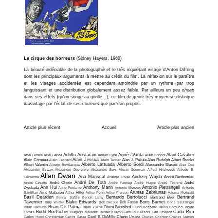
Le cirque des horreurs
(Sidney Hayers, 1960)
La beauté indéniable de la photographie et le très inquiétant visage d'Anton Diffring
sont les principaux arguments à mettre au crédit du film. La réflexion sur le paraître
et les visages accidentés est cependant amoindrie par un rythme par trop
languissant et une distribution globalement assez faible. Par ailleurs un peu
cheap
dans ses effets (qu'on songe au gorille...), ce film de genre très moyen se distingue
davantage par l'éclat de ses couleurs que par son propos.
Article plus récent
Accueil
Article plus ancien
Adolfo Aristarain
Agnès Varda
Alain Cavalier
Abel Ferrara
Abel Gance
Adrian Lyne
Alain Bonnot
Alain Jessua
Alain Corneau
Alain Jaspard
Alain Tanner
Alan J. Pakula
Alan Rudolph
Albert Brooks
Alberto Lattuada
Alberto Sordi
Albert Valentin
Alberto Bevilacqua
Alessandro Blasetti
Alex Cox
Alexander Esway
Alexandre Dovjenko
Alexandre Sery
Alexeï Guerman
Alfred Hitchcock
Alfredo B.
Allan Dwan
Ana Mariscal
Andrzej Wajda
Crevenna
Anatole Litvak
André Berthomieu
André De Toth
André Cayatte
André Chotin
André Farwagi
André Hugon
André Téchiné
André
Ann Hui
Anthony Mann
Antonio Pietrangeli
Zwobada
Anne Fontaine
Antonio Mercero
Antonio
Arunas Zebriunas
Santillan
Arne Mattsson
Arthur Hiller
Arthur Penn
Arthur Pierson
Azuma Morisaki
Basil Dearden
Bernardo Bertolucci
Bertrand
Benny Safdie
Benoit Lamy
Bertrand Blier
Tavernier
Blake Edwards
Boris Barnet
Billy Wilder
Bob Decout
Bob Fosse
Boris Szulzinger
Brian De Palma
Brian Damude
Brian Yuzna
Bruce Beresford
Bruno Bozzetto
Bruno Corbucci
Bryan
Budd Boetticher
Carlo Rim
Forbes
Burgess Meredith
Buster Keaton
Camillo Bazzoni
Carl Froelich
Carlos Hugo Christensen
Carlos Saura
Cecil B. DeMille
Chano Urueta
Charles Crichton
Charles Nemes