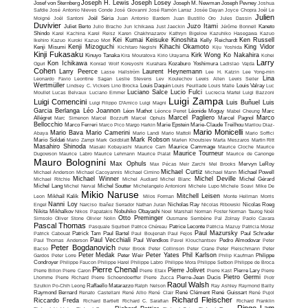
Joseph H. Lewis
Joseph Losey
Josef von Sternberg
Joseph M. Newman
Joseph Pevney
Joshua
Safdie
José Antonio Nieves Conde
José Giovanni
José Ramón Larraz
Josée Dayan
Joyce Chopra
Joël Le
Julien
Moigné
Joël Santoni
Joël Séria
Juan Antonio Bardem
Juan Bustillo Oro
Jules Dassin
Duvivier
Juzo Itami
Juliet Berto
Julio Bracho
Jun Ichikawa
Just Jaeckin
Jérôme Bonnell
Kaneto
Shindo
Karel Kachina
Karel Reisz
Karen Chakhnazarov
Kathryn Bigelow
Kazuhiko Hasegawa
Kazuo
Kei Kumai
Keisuke Kinoshita
Ken Russell
Ikehiro
Kazuo Kuroki
Kazuo Mori
Kelly Reichardt
Kenji Mizoguchi
Kihachi Okamoto
King Vidor
Kenji Misumi
Kichitaro Negishi
Kiju Yoshida
Kinji Fukasaku
Kirk Wong
Ko Nakahira
Kinuyo Tanaka
Kira Mouratova
Kirio Urayama
Kohei
Larry
Kon Ichikawa
Oguri
Konrad Wolf
Koreyoshi Kurahara
Kozaburo Yoshimura
Ladislao Vajda
Cohen
Larry Peerce
Laurent Heynemann
Lasse Hallström
Lee H. Katzin
Lee Yong-min
Lina
Leonardo Favio
Leontine Sagan
Leslie Stevens
Lev Koulechov
Lewis Allen
Lewis Seiler
Wertmüller
Lindsey C. Vickers
Lino Brocka
Louis Daquin
Louis Feuillade
Louis Malle
Louis Valray
Luc
Luciano Salce
Lucio Fulci
Moullet
Lucas Belvaux
Luciano Emmer
Lucrecia Martel
Luigi Bazzoni
Luigi Zampa
Luigi Comencini
Luis Buñuel
Luis
Luigi Filippo D'Amico
Luigi Magni
Garcia Berlanga
Léo Joannon
Léon Mathot
Léonce Perret
Léonide Moguy
Mabel Cheung
Marc
Marcel Pagliero
Marco
Allégret
Marc Simenon
Marcel Bozzuffi
Marcel Ophuls
Marcel Pagnol
Bellocchio
Marco Ferreri
Marco Pico
Margo Harkin
Marie Epstein
Marie-Claude Treilhou
Marilou Diaz-
Mario Monicelli
Mario Bava
Mario Camerini
Abaya
Mario Landi
Mario Mattoli
Mario Soffici
Mark Robson
Mario Soldati
Mario Zampi
Mark Goldblatt
Marlen Khoutsiev
Marta Meszaros
Martin Ritt
Masahiro Shinoda
Masaki Kobayashi
Maurice Cam
Maurice Cammage
Maurice Cloche
Maurice
Maurice Tourneur
Dugowson
Maurice Labro
Maurice Lehmann
Maurice Pialat
Maurice de Canonge
Mauro Bolognini
Max Ophuls
Max Pécas
Meir Zarchi
Mel Brooks
Mervyn LeRoy
Michael Curtiz
Michael Anderson
Michael Cacoyannis
Michael Cimino
Michael Mann
Michael Powell
Michael Winner
Michel Deville
Michael Ritchie
Michel Audiard
Michel Blanc
Michel Gérard
Michel Lang
Michel Nerval
Michel Soutter
Michelangelo Antonioni
Michele Lupo
Michele Soavi
Mike De
Mikio Naruse
Mitchell Leisen
Leon
Mikhaïl Kalik
Milos Forman
Monte Hellman
Morris
Nanni Loy
Engel
Narciso Ibañez Serrador
Nathan Juran
Nicholas Ray
Nicolas Ribowski
Nicolas Roeg
Nikita Mikhalkov
Nikos Papatakis
Nobuhiko Obayashi
Noel Marshall
Norman Foster
Norman Taurog
Noël
Otto Preminger
Simsolo
Oliver Stone
Olivier Nolin
Ousmane Sembène
Pal Zolnay
Paolo Cavara
Pascal Thomas
Pasquale Squitieri
Patrice Chéreau
Patrice Leconte
Patricia Mazuy
Patricia Moraz
Paul Mazursky
Patrick Cabouat
Patrick Tam
Paul Bartel
Paul Boujenah
Paul Fejos
Paul Schrader
Paul Vecchiali
Paul Thomas Anderson
Paul Wendkos
Pavel Klouchantsev
Pedro Almodovar
Peter
Peter Bogdanovich
Bacso
Peter Brook
Peter Collinson
Peter Crane
Peter Fleischmann
Peter
Peter Medak
Peter Yates
Phil Karlson
Gardos
Peter Lorre
Peter Weir
Philip Kaufman
Philippe
Condroyer
Philippe Faucon
Philippe Harel
Philippe Labro
Philippe Mora
Philippe Setbon
Philippe de Broca
Pierre Chenal
Pierre Jolivet
Pierre Billon
Pierre Caron
Pierre Etaix
Pierre Kast
Pierre Lary
Pierre
Pietro Germi
Lhomme
Pierre Richard
Pierre Schoendoerffer
Pierre Zucca
Pierre-Jean Ducis
Piotr
Raoul Walsh
Szulkin
Po-Chih Leong
Raffaello Matarazzo
Ralph Nelson
Ray Ashley
Raymond Bailly
Raymond Bernard
Renato Castellani
René Allio
René Clair
René Clément
René Guissart
René Pujol
Richard Fleischer
Riccardo Freda
Richard Bartlett
Richard C. Sarafian
Richard Franklin