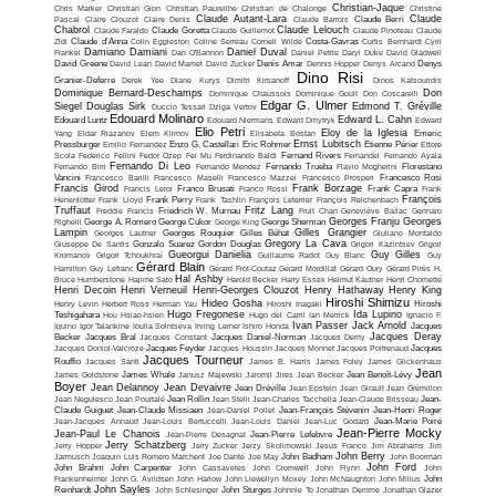
Christian-Jaque
Chris Marker
Christian Gion
Christian Paureilhe
Christian de Chalonge
Christine
Claude Autant-Lara
Claude
Pascal
Claire Clouzot
Claire Denis
Claude Barrois
Claude Berri
Chabrol
Claude Lelouch
Claude Faraldo
Claude Goretta
Claude Guillemot
Claude Pinoteau
Claude
Zidi
Claude d'Anna
Colin Eggleston
Coline Serreau
Cornell Wilde
Costa-Gavras
Curtis Bernhardt
Cyril
Damiano Damiani
Daniel Duval
Frankel
Dan O'Bannon
Daniel Petrie
Daryl Duke
David Gladwell
David Greene
David Lean
David Mamet
David Zucker
Denis Amar
Dennis Hopper
Denys Arcand
Denys
Dino Risi
Granier-Deferre
Derek Yee
Diane Kurys
Dimitri Kirsanoff
Dinos Katsouridis
Dominique Bernard-Deschamps
Don
Dominique Chaussois
Dominique Goult
Don Coscarelli
Edgar G. Ulmer
Siegel
Douglas Sirk
Edmond T. Gréville
Duccio Tessari
Dziga Vertov
Edouard Molinaro
Edward L. Cahn
Edouard Luntz
Edouard Niermans
Edward Dmytryk
Edward
Elio Petri
Eloy de la Iglesia
Yang
Eldar Riazanov
Elem Klimov
Elisabeta Bostan
Emeric
Ernst Lubitsch
Pressburger
Emilio Fernandez
Enzo G. Castellari
Eric Rohmer
Etienne Périer
Ettore
Scola
Federico Fellini
Fedor Ozep
Fei Mu
Ferdinando Baldi
Fernand Rivers
Fernandel
Fernando Ayala
Fernando Di Leo
Fernando Birri
Fernando Mendez
Fernando Trueba
Flavio Mogherini
Florestano
Vancini
Francesco Barilli
Francesco Maselli
Francesco Mazzei
Francesco Prosperi
Francesco Rosi
Francis Girod
Frank Borzage
Francis Leroi
Franco Brusati
Franco Rossi
Frank Capra
Frank
François
Henenlotter
Frank Lloyd
Frank Perry
Frank Tashlin
François Leterrier
François Reichenbach
Truffaut
Fritz Lang
Freddie Francis
Friedrich W. Murnau
Fruit Chan
Geneviève Baïlac
Gennaro
Georges Franju
Georges
Righelli
George A. Romero
George Cukor
George King
George Sherman
Lampin
Gilles Grangier
Georges Lautner
Georges Rouquier
Gilles Béhat
Giuliano Montaldo
Gregory La Cava
Giuseppe De Santis
Gonzalo Suarez
Gordon Douglas
Grigori Kazintsev
Grigori
Gueorgui Danielia
Guy Gilles
Kromanov
Grigori Tchoukhraï
Guillaume Radot
Guy Blanc
Guy
Gérard Blain
Hamilton
Guy Lefranc
Gérard Frot-Coutaz
Gérard Mordillat
Gérard Oury
Gérard Pirès
H.
Hal Ashby
Bruce Humberstone
Hajime Sato
Harold Becker
Harry Essex
Helmut Käutner
Henri Chomette
Henri Decoin
Henri Verneuil
Henri-Georges Clouzot
Henry Hathaway
Henry King
Hiroshi Shimizu
Hideo Gosha
Henry Levin
Herbert Ross
Herman Yau
Hiroshi Inagaki
Hiroshi
Hugo Fregonese
Ida Lupino
Teshigahara
Hou Hsiao-hsien
Hugo del Carril
Ian Merrick
Ignacio F.
Ivan Passer
Jack Arnold
Iquino
Igor Talankine
Ioulia Solntseva
Irving Lerner
Ishiro Honda
Jacques
Jacques Deray
Becker
Jacques Bral
Jacques Constant
Jacques Daniel-Norman
Jacques Demy
Jacques Doniol-Valcroze
Jacques Feyder
Jacques Houssin
Jacques Monnet
Jacques Poitrenaud
Jacques
Jacques Tourneur
Rouffio
Jacques Santi
James B. Harris
James Foley
James Glickenhaus
Jean
James Goldstone
James Whale
Janusz Majewski
Jaromil Jires
Jean Becker
Jean Benoît-Lévy
Boyer
Jean Delannoy
Jean Devaivre
Jean Dréville
Jean Epstein
Jean Girault
Jean Grémillon
Jean Negulesco
Jean Pourtalé
Jean Rollin
Jean Stelli
Jean-Charles Tacchella
Jean-Claude Brisseau
Jean-
Claude Guiguet
Jean-Claude Missiaen
Jean-Daniel Pollet
Jean-François Stévenin
Jean-Henri Roger
Jean-Jacques Annaud
Jean-Louis Bertuccelli
Jean-Louis Daniel
Jean-Luc Godard
Jean-Marie Poiré
Jean-Pierre Mocky
Jean-Paul Le Chanois
Jean-Pierre Desagnat
Jean-Pierre Lefebvre
Jerry Schatzberg
Jerry Hopper
Jerry Zucker
Jerzy Skolimowski
Jesus Franco
Jim Abrahams
Jim
John Berry
Jarmusch
Joaquin Luis Romero Marchent
Joe Dante
Joe May
John Badham
John Boorman
John Ford
John Brahm
John Carpenter
John Cassavetes
John Cromwell
John Flynn
John
Frankenheimer
John G. Avildsen
John Harlow
John Llewellyn Moxey
John McNaughton
John Milius
John
John Sayles
Reinhardt
John Schlesinger
John Sturges
Johnnie To
Jonathan Demme
Jonathan Glazer