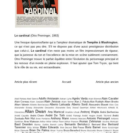
Le cardinal
(Otto Preminger, 1963)
Une fresque époustouflante qui a l'ampleur dramatique de
Tempête à Washington
,
ce qui n'est pas peu dire. S'il ne dispose pas d'une aussi prestigieuse distribution
que celui-ci,
Le cardinal
n'en reste pas moins un film impressionnant de rigueur,
que la justesse du ton et l'excellence de la mise en scène subliment constamment.
Otto Preminger trouve le parfait équilibre entre l'évolution du personnage principal et
les remous d'un monde en pleine explosion. Il faut ajouter que Tom Tryon, qui tient
là le rôle de sa vie, est extraordinaire.
Article plus récent
Accueil
Article plus ancien
Adolfo Aristarain
Agnès Varda
Alain Cavalier
Abel Ferrara
Abel Gance
Adrian Lyne
Alain Bonnot
Alain Jessua
Alain Corneau
Alain Jaspard
Alain Tanner
Alan J. Pakula
Alan Rudolph
Albert Brooks
Alberto Lattuada
Alberto Sordi
Albert Valentin
Alberto Bevilacqua
Alessandro Blasetti
Alex Cox
Alexander Esway
Alexandre Dovjenko
Alexandre Sery
Alexeï Guerman
Alfred Hitchcock
Alfredo B.
Allan Dwan
Ana Mariscal
Andrzej Wajda
Crevenna
Anatole Litvak
André Berthomieu
André De Toth
André Cayatte
André Chotin
André Farwagi
André Hugon
André Téchiné
André
Ann Hui
Anthony Mann
Antonio Pietrangeli
Zwobada
Anne Fontaine
Antonio Mercero
Antonio
Arunas Zebriunas
Santillan
Arne Mattsson
Arthur Hiller
Arthur Penn
Arthur Pierson
Azuma Morisaki
Basil Dearden
Bernardo Bertolucci
Bertrand
Benny Safdie
Benoit Lamy
Bertrand Blier
Tavernier
Blake Edwards
Boris Barnet
Billy Wilder
Bob Decout
Bob Fosse
Boris Szulzinger
Brian De Palma
Brian Damude
Brian Yuzna
Bruce Beresford
Bruno Bozzetto
Bruno Corbucci
Bryan