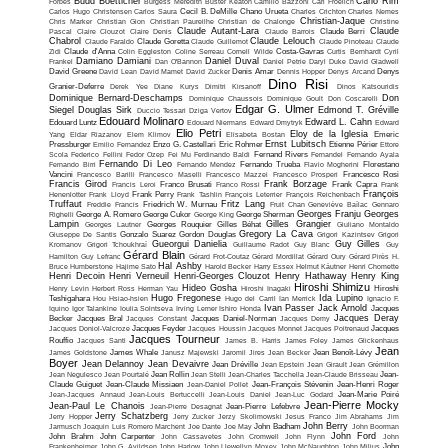
Budd Boetticher
Carlo Rim
Forbes
Burgess Meredith
Buster Keaton
Camillo Bazzoni
Carl Froelich
Carlos Hugo Christensen
Carlos Saura
Cecil B. DeMille
Chano Urueta
Charles Crichton
Charles Nemes
Christian-Jaque
Chris Marker
Christian Gion
Christian Paureilhe
Christian de Chalonge
Christine
Claude Autant-Lara
Claude
Pascal
Claire Clouzot
Claire Denis
Claude Barrois
Claude Berri
Chabrol
Claude Lelouch
Claude Faraldo
Claude Goretta
Claude Guillemot
Claude Pinoteau
Claude
Zidi
Claude d'Anna
Colin Eggleston
Coline Serreau
Cornell Wilde
Costa-Gavras
Curtis Bernhardt
Cyril
Damiano Damiani
Daniel Duval
Frankel
Dan O'Bannon
Daniel Petrie
Daryl Duke
David Gladwell
David Greene
David Lean
David Mamet
David Zucker
Denis Amar
Dennis Hopper
Denys Arcand
Denys
Dino Risi
Granier-Deferre
Derek Yee
Diane Kurys
Dimitri Kirsanoff
Dinos Katsouridis
Dominique Bernard-Deschamps
Don
Dominique Chaussois
Dominique Goult
Don Coscarelli
Edgar G. Ulmer
Siegel
Douglas Sirk
Edmond T. Gréville
Duccio Tessari
Dziga Vertov
Edouard Molinaro
Edward L. Cahn
Edouard Luntz
Edouard Niermans
Edward Dmytryk
Edward
Elio Petri
Eloy de la Iglesia
Yang
Eldar Riazanov
Elem Klimov
Elisabeta Bostan
Emeric
Ernst Lubitsch
Pressburger
Emilio Fernandez
Enzo G. Castellari
Eric Rohmer
Etienne Périer
Ettore
Scola
Federico Fellini
Fedor Ozep
Fei Mu
Ferdinando Baldi
Fernand Rivers
Fernandel
Fernando Ayala
Fernando Di Leo
Fernando Birri
Fernando Mendez
Fernando Trueba
Flavio Mogherini
Florestano
Vancini
Francesco Barilli
Francesco Maselli
Francesco Mazzei
Francesco Prosperi
Francesco Rosi
Francis Girod
Frank Borzage
Francis Leroi
Franco Brusati
Franco Rossi
Frank Capra
Frank
François
Henenlotter
Frank Lloyd
Frank Perry
Frank Tashlin
François Leterrier
François Reichenbach
Truffaut
Fritz Lang
Freddie Francis
Friedrich W. Murnau
Fruit Chan
Geneviève Baïlac
Gennaro
Georges Franju
Georges
Righelli
George A. Romero
George Cukor
George King
George Sherman
Lampin
Gilles Grangier
Georges Lautner
Georges Rouquier
Gilles Béhat
Giuliano Montaldo
Gregory La Cava
Giuseppe De Santis
Gonzalo Suarez
Gordon Douglas
Grigori Kazintsev
Grigori
Gueorgui Danielia
Guy Gilles
Kromanov
Grigori Tchoukhraï
Guillaume Radot
Guy Blanc
Guy
Gérard Blain
Hamilton
Guy Lefranc
Gérard Frot-Coutaz
Gérard Mordillat
Gérard Oury
Gérard Pirès
H.
Hal Ashby
Bruce Humberstone
Hajime Sato
Harold Becker
Harry Essex
Helmut Käutner
Henri Chomette
Henri Decoin
Henri Verneuil
Henri-Georges Clouzot
Henry Hathaway
Henry King
Hiroshi Shimizu
Hideo Gosha
Henry Levin
Herbert Ross
Herman Yau
Hiroshi Inagaki
Hiroshi
Hugo Fregonese
Ida Lupino
Teshigahara
Hou Hsiao-hsien
Hugo del Carril
Ian Merrick
Ignacio F.
Ivan Passer
Jack Arnold
Iquino
Igor Talankine
Ioulia Solntseva
Irving Lerner
Ishiro Honda
Jacques
Jacques Deray
Becker
Jacques Bral
Jacques Constant
Jacques Daniel-Norman
Jacques Demy
Jacques Doniol-Valcroze
Jacques Feyder
Jacques Houssin
Jacques Monnet
Jacques Poitrenaud
Jacques
Jacques Tourneur
Rouffio
Jacques Santi
James B. Harris
James Foley
James Glickenhaus
Jean
James Goldstone
James Whale
Janusz Majewski
Jaromil Jires
Jean Becker
Jean Benoît-Lévy
Boyer
Jean Delannoy
Jean Devaivre
Jean Dréville
Jean Epstein
Jean Girault
Jean Grémillon
Jean Negulesco
Jean Pourtalé
Jean Rollin
Jean Stelli
Jean-Charles Tacchella
Jean-Claude Brisseau
Jean-
Claude Guiguet
Jean-Claude Missiaen
Jean-Daniel Pollet
Jean-François Stévenin
Jean-Henri Roger
Jean-Jacques Annaud
Jean-Louis Bertuccelli
Jean-Louis Daniel
Jean-Luc Godard
Jean-Marie Poiré
Jean-Pierre Mocky
Jean-Paul Le Chanois
Jean-Pierre Desagnat
Jean-Pierre Lefebvre
Jerry Schatzberg
Jerry Hopper
Jerry Zucker
Jerzy Skolimowski
Jesus Franco
Jim Abrahams
Jim
John Berry
Jarmusch
Joaquin Luis Romero Marchent
Joe Dante
Joe May
John Badham
John Boorman
John Ford
John Brahm
John Carpenter
John Cassavetes
John Cromwell
John Flynn
John
Frankenheimer
John G. Avildsen
John Harlow
John Llewellyn Moxey
John McNaughton
John Milius
John