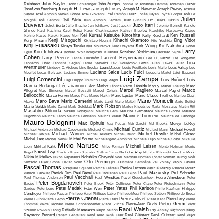
John Sayles
Reinhardt
John Schlesinger
John Sturges
Johnnie To
Jonathan Demme
Jonathan Glazer
Joseph H. Lewis
Joseph Losey
Josef von Sternberg
Joseph M. Newman
Joseph Pevney
Joshua
Safdie
José Antonio Nieves Conde
José Giovanni
José Ramón Larraz
Josée Dayan
Joyce Chopra
Joël Le
Julien
Moigné
Joël Santoni
Joël Séria
Juan Antonio Bardem
Juan Bustillo Oro
Jules Dassin
Duvivier
Juzo Itami
Juliet Berto
Julio Bracho
Jun Ichikawa
Just Jaeckin
Jérôme Bonnell
Kaneto
Shindo
Karel Kachina
Karel Reisz
Karen Chakhnazarov
Kathryn Bigelow
Kazuhiko Hasegawa
Kazuo
Kei Kumai
Keisuke Kinoshita
Ken Russell
Ikehiro
Kazuo Kuroki
Kazuo Mori
Kelly Reichardt
Kenji Mizoguchi
Kihachi Okamoto
King Vidor
Kenji Misumi
Kichitaro Negishi
Kiju Yoshida
Kinji Fukasaku
Kirk Wong
Ko Nakahira
Kinuyo Tanaka
Kira Mouratova
Kirio Urayama
Kohei
Larry
Kon Ichikawa
Oguri
Konrad Wolf
Koreyoshi Kurahara
Kozaburo Yoshimura
Ladislao Vajda
Cohen
Larry Peerce
Laurent Heynemann
Lasse Hallström
Lee H. Katzin
Lee Yong-min
Lina
Leonardo Favio
Leontine Sagan
Leslie Stevens
Lev Koulechov
Lewis Allen
Lewis Seiler
Wertmüller
Lindsey C. Vickers
Lino Brocka
Louis Daquin
Louis Feuillade
Louis Malle
Louis Valray
Luc
Luciano Salce
Lucio Fulci
Moullet
Lucas Belvaux
Luciano Emmer
Lucrecia Martel
Luigi Bazzoni
Luigi Zampa
Luigi Comencini
Luis Buñuel
Luis
Luigi Filippo D'Amico
Luigi Magni
Garcia Berlanga
Léo Joannon
Léon Mathot
Léonce Perret
Léonide Moguy
Mabel Cheung
Marc
Marcel Pagliero
Marco
Allégret
Marc Simenon
Marcel Bozzuffi
Marcel Ophuls
Marcel Pagnol
Bellocchio
Marco Ferreri
Marco Pico
Margo Harkin
Marie Epstein
Marie-Claude Treilhou
Marilou Diaz-
Mario Monicelli
Mario Bava
Mario Camerini
Abaya
Mario Landi
Mario Mattoli
Mario Soffici
Mark Robson
Mario Soldati
Mario Zampi
Mark Goldblatt
Marlen Khoutsiev
Marta Meszaros
Martin Ritt
Masahiro Shinoda
Masaki Kobayashi
Maurice Cam
Maurice Cammage
Maurice Cloche
Maurice
Maurice Tourneur
Dugowson
Maurice Labro
Maurice Lehmann
Maurice Pialat
Maurice de Canonge
Mauro Bolognini
Max Ophuls
Max Pécas
Meir Zarchi
Mel Brooks
Mervyn LeRoy
Michael Curtiz
Michael Anderson
Michael Cacoyannis
Michael Cimino
Michael Mann
Michael Powell
Michael Winner
Michel Deville
Michael Ritchie
Michel Audiard
Michel Blanc
Michel Gérard
Michel Lang
Michel Nerval
Michel Soutter
Michelangelo Antonioni
Michele Lupo
Michele Soavi
Mike De
Mikio Naruse
Mitchell Leisen
Leon
Mikhaïl Kalik
Milos Forman
Monte Hellman
Morris
Nanni Loy
Engel
Narciso Ibañez Serrador
Nathan Juran
Nicholas Ray
Nicolas Ribowski
Nicolas Roeg
Nikita Mikhalkov
Nikos Papatakis
Nobuhiko Obayashi
Noel Marshall
Norman Foster
Norman Taurog
Noël
Otto Preminger
Simsolo
Oliver Stone
Olivier Nolin
Ousmane Sembène
Pal Zolnay
Paolo Cavara
Pascal Thomas
Pasquale Squitieri
Patrice Chéreau
Patrice Leconte
Patricia Mazuy
Patricia Moraz
Paul Mazursky
Patrick Cabouat
Patrick Tam
Paul Bartel
Paul Boujenah
Paul Fejos
Paul Schrader
Paul Vecchiali
Paul Thomas Anderson
Paul Wendkos
Pavel Klouchantsev
Pedro Almodovar
Peter
Peter Bogdanovich
Bacso
Peter Brook
Peter Collinson
Peter Crane
Peter Fleischmann
Peter
Peter Medak
Peter Yates
Phil Karlson
Gardos
Peter Lorre
Peter Weir
Philip Kaufman
Philippe
Condroyer
Philippe Faucon
Philippe Harel
Philippe Labro
Philippe Mora
Philippe Setbon
Philippe de Broca
Pierre Chenal
Pierre Jolivet
Pierre Billon
Pierre Caron
Pierre Etaix
Pierre Kast
Pierre Lary
Pierre
Pietro Germi
Lhomme
Pierre Richard
Pierre Schoendoerffer
Pierre Zucca
Pierre-Jean Ducis
Piotr
Raoul Walsh
Szulkin
Po-Chih Leong
Raffaello Matarazzo
Ralph Nelson
Ray Ashley
Raymond Bailly
Raymond Bernard
Renato Castellani
René Allio
René Clair
René Clément
René Guissart
René Pujol