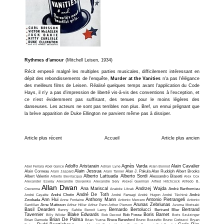
Rythmes d'amour
(Mitchell Leisen, 1934)
Récit empesé malgré les multiples parties musicales, difficilement intéressant en
dépit des rebondissements de l'enquête,
Murder at the Vanities
n'a pas l'élégance
des meilleurs films de Leisen. Réalisé quelques temps avant l'application du Code
Hays, il n'y a pas d'impression de liberté vis-à-vis des conventions à l'exception, et
ce n'est évidemment pas suffisant, des tenues pour le moins légères des
danseuses. Les acteurs ne sont pas terribles non plus. Bref, un ennui prégnant que
la brève apparition de Duke Ellington ne parvient même pas à dissiper.
Article plus récent
Accueil
Article plus ancien
Adolfo Aristarain
Agnès Varda
Alain Cavalier
Abel Ferrara
Abel Gance
Adrian Lyne
Alain Bonnot
Alain Jessua
Alain Corneau
Alain Jaspard
Alain Tanner
Alan J. Pakula
Alan Rudolph
Albert Brooks
Alberto Lattuada
Alberto Sordi
Albert Valentin
Alberto Bevilacqua
Alessandro Blasetti
Alex Cox
Alexander Esway
Alexandre Dovjenko
Alexandre Sery
Alexeï Guerman
Alfred Hitchcock
Alfredo B.
Allan Dwan
Ana Mariscal
Andrzej Wajda
Crevenna
Anatole Litvak
André Berthomieu
André De Toth
André Cayatte
André Chotin
André Farwagi
André Hugon
André Téchiné
André
Ann Hui
Anthony Mann
Antonio Pietrangeli
Zwobada
Anne Fontaine
Antonio Mercero
Antonio
Arunas Zebriunas
Santillan
Arne Mattsson
Arthur Hiller
Arthur Penn
Arthur Pierson
Azuma Morisaki
Basil Dearden
Bernardo Bertolucci
Bertrand
Benny Safdie
Benoit Lamy
Bertrand Blier
Tavernier
Blake Edwards
Boris Barnet
Billy Wilder
Bob Decout
Bob Fosse
Boris Szulzinger
Brian De Palma
Brian Damude
Brian Yuzna
Bruce Beresford
Bruno Bozzetto
Bruno Corbucci
Bryan