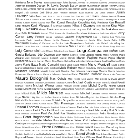
John Sayles
Reinhardt
John Schlesinger
John Sturges
Johnnie To
Jonathan Demme
Jonathan Glazer
Joseph H. Lewis
Joseph Losey
Josef von Sternberg
Joseph M. Newman
Joseph Pevney
Joshua
Safdie
José Antonio Nieves Conde
José Giovanni
José Ramón Larraz
Josée Dayan
Joyce Chopra
Joël Le
Julien
Moigné
Joël Santoni
Joël Séria
Juan Antonio Bardem
Juan Bustillo Oro
Jules Dassin
Duvivier
Juzo Itami
Juliet Berto
Julio Bracho
Jun Ichikawa
Just Jaeckin
Jérôme Bonnell
Kaneto
Shindo
Karel Kachina
Karel Reisz
Karen Chakhnazarov
Kathryn Bigelow
Kazuhiko Hasegawa
Kazuo
Kei Kumai
Keisuke Kinoshita
Ken Russell
Ikehiro
Kazuo Kuroki
Kazuo Mori
Kelly Reichardt
Kenji Mizoguchi
Kihachi Okamoto
King Vidor
Kenji Misumi
Kichitaro Negishi
Kiju Yoshida
Kinji Fukasaku
Kirk Wong
Ko Nakahira
Kinuyo Tanaka
Kira Mouratova
Kirio Urayama
Kohei
Larry
Kon Ichikawa
Oguri
Konrad Wolf
Koreyoshi Kurahara
Kozaburo Yoshimura
Ladislao Vajda
Cohen
Larry Peerce
Laurent Heynemann
Lasse Hallström
Lee H. Katzin
Lee Yong-min
Lina
Leonardo Favio
Leontine Sagan
Leslie Stevens
Lev Koulechov
Lewis Allen
Lewis Seiler
Wertmüller
Lindsey C. Vickers
Lino Brocka
Louis Daquin
Louis Feuillade
Louis Malle
Louis Valray
Luc
Luciano Salce
Lucio Fulci
Moullet
Lucas Belvaux
Luciano Emmer
Lucrecia Martel
Luigi Bazzoni
Luigi Zampa
Luigi Comencini
Luis Buñuel
Luis
Luigi Filippo D'Amico
Luigi Magni
Garcia Berlanga
Léo Joannon
Léon Mathot
Léonce Perret
Léonide Moguy
Mabel Cheung
Marc
Marcel Pagliero
Marco
Allégret
Marc Simenon
Marcel Bozzuffi
Marcel Ophuls
Marcel Pagnol
Bellocchio
Marco Ferreri
Marco Pico
Margo Harkin
Marie Epstein
Marie-Claude Treilhou
Marilou Diaz-
Mario Monicelli
Mario Bava
Mario Camerini
Abaya
Mario Landi
Mario Mattoli
Mario Soffici
Mark Robson
Mario Soldati
Mario Zampi
Mark Goldblatt
Marlen Khoutsiev
Marta Meszaros
Martin Ritt
Masahiro Shinoda
Masaki Kobayashi
Maurice Cam
Maurice Cammage
Maurice Cloche
Maurice
Maurice Tourneur
Dugowson
Maurice Labro
Maurice Lehmann
Maurice Pialat
Maurice de Canonge
Mauro Bolognini
Max Ophuls
Max Pécas
Meir Zarchi
Mel Brooks
Mervyn LeRoy
Michael Curtiz
Michael Anderson
Michael Cacoyannis
Michael Cimino
Michael Mann
Michael Powell
Michael Winner
Michel Deville
Michael Ritchie
Michel Audiard
Michel Blanc
Michel Gérard
Michel Lang
Michel Nerval
Michel Soutter
Michelangelo Antonioni
Michele Lupo
Michele Soavi
Mike De
Mikio Naruse
Mitchell Leisen
Leon
Mikhaïl Kalik
Milos Forman
Monte Hellman
Morris
Nanni Loy
Engel
Narciso Ibañez Serrador
Nathan Juran
Nicholas Ray
Nicolas Ribowski
Nicolas Roeg
Nikita Mikhalkov
Nikos Papatakis
Nobuhiko Obayashi
Noel Marshall
Norman Foster
Norman Taurog
Noël
Otto Preminger
Simsolo
Oliver Stone
Olivier Nolin
Ousmane Sembène
Pal Zolnay
Paolo Cavara
Pascal Thomas
Pasquale Squitieri
Patrice Chéreau
Patrice Leconte
Patricia Mazuy
Patricia Moraz
Paul Mazursky
Patrick Cabouat
Patrick Tam
Paul Bartel
Paul Boujenah
Paul Fejos
Paul Schrader
Paul Vecchiali
Paul Thomas Anderson
Paul Wendkos
Pavel Klouchantsev
Pedro Almodovar
Peter
Peter Bogdanovich
Bacso
Peter Brook
Peter Collinson
Peter Crane
Peter Fleischmann
Peter
Peter Medak
Peter Yates
Phil Karlson
Gardos
Peter Lorre
Peter Weir
Philip Kaufman
Philippe
Condroyer
Philippe Faucon
Philippe Harel
Philippe Labro
Philippe Mora
Philippe Setbon
Philippe de Broca
Pierre Chenal
Pierre Jolivet
Pierre Billon
Pierre Caron
Pierre Etaix
Pierre Kast
Pierre Lary
Pierre
Pietro Germi
Lhomme
Pierre Richard
Pierre Schoendoerffer
Pierre Zucca
Pierre-Jean Ducis
Piotr
Raoul Walsh
Szulkin
Po-Chih Leong
Raffaello Matarazzo
Ralph Nelson
Ray Ashley
Raymond Bailly
Raymond Bernard
Renato Castellani
René Allio
René Clair
René Clément
René Guissart
René Pujol