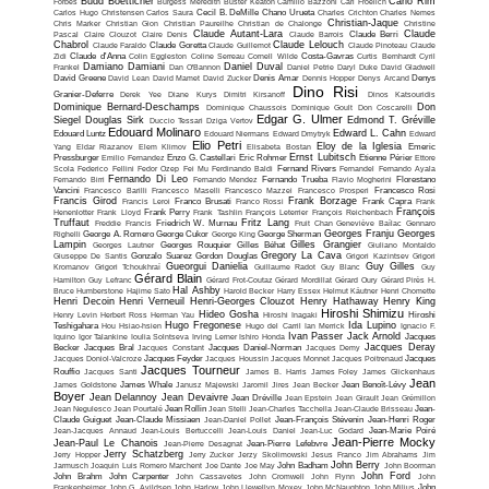
Budd Boetticher
Carlo Rim
Forbes
Burgess Meredith
Buster Keaton
Camillo Bazzoni
Carl Froelich
Carlos Hugo Christensen
Carlos Saura
Cecil B. DeMille
Chano Urueta
Charles Crichton
Charles Nemes
Christian-Jaque
Chris Marker
Christian Gion
Christian Paureilhe
Christian de Chalonge
Christine
Claude Autant-Lara
Claude
Pascal
Claire Clouzot
Claire Denis
Claude Barrois
Claude Berri
Chabrol
Claude Lelouch
Claude Faraldo
Claude Goretta
Claude Guillemot
Claude Pinoteau
Claude
Zidi
Claude d'Anna
Colin Eggleston
Coline Serreau
Cornell Wilde
Costa-Gavras
Curtis Bernhardt
Cyril
Damiano Damiani
Daniel Duval
Frankel
Dan O'Bannon
Daniel Petrie
Daryl Duke
David Gladwell
David Greene
David Lean
David Mamet
David Zucker
Denis Amar
Dennis Hopper
Denys Arcand
Denys
Dino Risi
Granier-Deferre
Derek Yee
Diane Kurys
Dimitri Kirsanoff
Dinos Katsouridis
Dominique Bernard-Deschamps
Don
Dominique Chaussois
Dominique Goult
Don Coscarelli
Edgar G. Ulmer
Siegel
Douglas Sirk
Edmond T. Gréville
Duccio Tessari
Dziga Vertov
Edouard Molinaro
Edward L. Cahn
Edouard Luntz
Edouard Niermans
Edward Dmytryk
Edward
Elio Petri
Eloy de la Iglesia
Yang
Eldar Riazanov
Elem Klimov
Elisabeta Bostan
Emeric
Ernst Lubitsch
Pressburger
Emilio Fernandez
Enzo G. Castellari
Eric Rohmer
Etienne Périer
Ettore
Scola
Federico Fellini
Fedor Ozep
Fei Mu
Ferdinando Baldi
Fernand Rivers
Fernandel
Fernando Ayala
Fernando Di Leo
Fernando Birri
Fernando Mendez
Fernando Trueba
Flavio Mogherini
Florestano
Vancini
Francesco Barilli
Francesco Maselli
Francesco Mazzei
Francesco Prosperi
Francesco Rosi
Francis Girod
Frank Borzage
Francis Leroi
Franco Brusati
Franco Rossi
Frank Capra
Frank
François
Henenlotter
Frank Lloyd
Frank Perry
Frank Tashlin
François Leterrier
François Reichenbach
Truffaut
Fritz Lang
Freddie Francis
Friedrich W. Murnau
Fruit Chan
Geneviève Baïlac
Gennaro
Georges Franju
Georges
Righelli
George A. Romero
George Cukor
George King
George Sherman
Lampin
Gilles Grangier
Georges Lautner
Georges Rouquier
Gilles Béhat
Giuliano Montaldo
Gregory La Cava
Giuseppe De Santis
Gonzalo Suarez
Gordon Douglas
Grigori Kazintsev
Grigori
Gueorgui Danielia
Guy Gilles
Kromanov
Grigori Tchoukhraï
Guillaume Radot
Guy Blanc
Guy
Gérard Blain
Hamilton
Guy Lefranc
Gérard Frot-Coutaz
Gérard Mordillat
Gérard Oury
Gérard Pirès
H.
Hal Ashby
Bruce Humberstone
Hajime Sato
Harold Becker
Harry Essex
Helmut Käutner
Henri Chomette
Henri Decoin
Henri Verneuil
Henri-Georges Clouzot
Henry Hathaway
Henry King
Hiroshi Shimizu
Hideo Gosha
Henry Levin
Herbert Ross
Herman Yau
Hiroshi Inagaki
Hiroshi
Hugo Fregonese
Ida Lupino
Teshigahara
Hou Hsiao-hsien
Hugo del Carril
Ian Merrick
Ignacio F.
Ivan Passer
Jack Arnold
Iquino
Igor Talankine
Ioulia Solntseva
Irving Lerner
Ishiro Honda
Jacques
Jacques Deray
Becker
Jacques Bral
Jacques Constant
Jacques Daniel-Norman
Jacques Demy
Jacques Doniol-Valcroze
Jacques Feyder
Jacques Houssin
Jacques Monnet
Jacques Poitrenaud
Jacques
Jacques Tourneur
Rouffio
Jacques Santi
James B. Harris
James Foley
James Glickenhaus
Jean
James Goldstone
James Whale
Janusz Majewski
Jaromil Jires
Jean Becker
Jean Benoît-Lévy
Boyer
Jean Delannoy
Jean Devaivre
Jean Dréville
Jean Epstein
Jean Girault
Jean Grémillon
Jean Negulesco
Jean Pourtalé
Jean Rollin
Jean Stelli
Jean-Charles Tacchella
Jean-Claude Brisseau
Jean-
Claude Guiguet
Jean-Claude Missiaen
Jean-Daniel Pollet
Jean-François Stévenin
Jean-Henri Roger
Jean-Jacques Annaud
Jean-Louis Bertuccelli
Jean-Louis Daniel
Jean-Luc Godard
Jean-Marie Poiré
Jean-Pierre Mocky
Jean-Paul Le Chanois
Jean-Pierre Desagnat
Jean-Pierre Lefebvre
Jerry Schatzberg
Jerry Hopper
Jerry Zucker
Jerzy Skolimowski
Jesus Franco
Jim Abrahams
Jim
John Berry
Jarmusch
Joaquin Luis Romero Marchent
Joe Dante
Joe May
John Badham
John Boorman
John Ford
John Brahm
John Carpenter
John Cassavetes
John Cromwell
John Flynn
John
Frankenheimer
John G. Avildsen
John Harlow
John Llewellyn Moxey
John McNaughton
John Milius
John