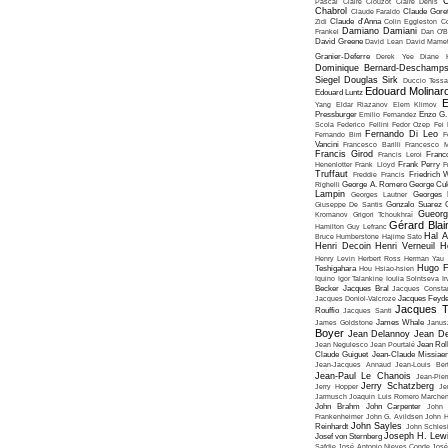
C
Pascal
Claire Clouzot
Claire Denis
Chabrol
Claude Faraldo
Claude Goret
Zidi
Claude d'Anna
Colin Eggleston
Co
Damiano Damiani
Frankel
Dan O'
David Greene
David Lean
David Mame
Granier-Deferre
Derek Yee
Diane 
Dominique Bernard-Deschamp
Siegel
Douglas Sirk
Duccio Tessa
Edouard Molinar
Edouard Luntz
E
Yang
Eldar Riazanov
Elem Klimov
Pressburger
Emilio Fernandez
Enzo G. 
Scola
Federico Fellini
Fedor Ozep
Fei
Fernando Di Leo
Fernando Birri
F
Vancini
Francesco Barilli
Francesco M
Francis Girod
Francis Leroi
Franco
Henenlotter
Frank Lloyd
Frank Perry
F
Truffaut
Freddie Francis
Friedrich 
Righelli
George A. Romero
George Cu
Lampin
Georges Lautner
Georges 
Giuseppe De Santis
Gonzalo Suarez
Gueorg
Kromanov
Grigori Tchoukhraï
Gérard Blai
Hamilton
Guy Lefranc
Hal 
Bruce Humberstone
Hajime Sato
Henri Decoin
Henri Verneuil
H
Henry Levin
Herbert Ross
Herman Yau
Hugo F
Teshigahara
Hou Hsiao-hsien
Iquino
Igor Talankine
Ioulia Solntseva
I
Becker
Jacques Bral
Jacques Consta
Jacques Doniol-Valcroze
Jacques Feyd
Jacques T
Rouffio
Jacques Santi
James Goldstone
James Whale
Janus
Boyer
Jean Delannoy
Jean De
Jean Negulesco
Jean Pourtalé
Jean Rol
Claude Guiguet
Jean-Claude Missiae
Jean-Jacques Annaud
Jean-Louis Bert
Jean-Paul Le Chanois
Jean-Pie
Jerry Schatzberg
Jerry Hopper
Je
Jarmusch
Joaquin Luis Romero Marchen
John Brahm
John Carpenter
John 
Frankenheimer
John G. Avildsen
John H
John Sayles
Reinhardt
John Schles
Joseph H. Lew
Josef von Sternberg
Safdie
José Antonio Nieves Conde
José