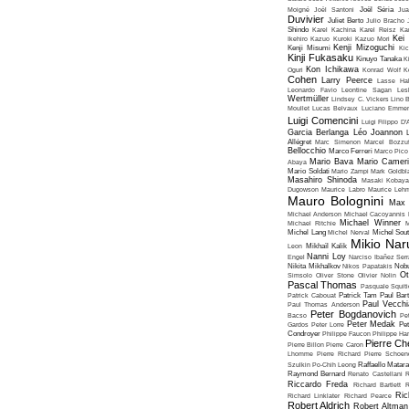
Moigné
Joël Santoni
Joël Séria
Ju
Duvivier
Juliet Berto
Julio Bracho
Shindo
Karel Kachina
Karel Reisz
Ka
Kei
Ikehiro
Kazuo Kuroki
Kazuo Mori
Kenji Mizoguchi
Kenji Misumi
Kic
Kinji Fukasaku
Kinuyo Tanaka
K
Kon Ichikawa
Oguri
Konrad Wolf
K
Cohen
Larry Peerce
Lasse Hal
Leonardo Favio
Leontine Sagan
Les
Wertmüller
Lindsey C. Vickers
Lino 
Moullet
Lucas Belvaux
Luciano Emmer
Luigi Comencini
Luigi Filippo D
Garcia Berlanga
Léo Joannon
Allégret
Marc Simenon
Marcel Bozzuf
Bellocchio
Marco Ferreri
Marco Pico
Mario Bava
Mario Cameri
Abaya
Mario Soldati
Mario Zampi
Mark Goldbla
Masahiro Shinoda
Masaki Kobaya
Dugowson
Maurice Labro
Maurice Leh
Mauro Bolognini
Max 
Michael Anderson
Michael Cacoyannis
Michael Winner
Michael Ritchie
M
Michel Lang
Michel Nerval
Michel Sout
Mikio Nar
Leon
Mikhaïl Kalik
Nanni Loy
Engel
Narciso Ibañez Serr
Nikita Mikhalkov
Nikos Papatakis
Nobu
Ot
Simsolo
Oliver Stone
Olivier Nolin
Pascal Thomas
Pasquale Squiti
Patrick Cabouat
Patrick Tam
Paul Bart
Paul Vecchia
Paul Thomas Anderson
Peter Bogdanovich
Bacso
Pe
Peter Medak
Gardos
Peter Lorre
Pe
Condroyer
Philippe Faucon
Philippe Har
Pierre Ch
Pierre Billon
Pierre Caron
Lhomme
Pierre Richard
Pierre Schoend
Szulkin
Po-Chih Leong
Raffaello Matar
Raymond Bernard
Renato Castellani
R
Riccardo Freda
Richard Bartlett
R
Ric
Richard Linklater
Richard Pearce
Robert Aldrich
Robert Altman