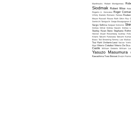
Robe
Manthoulis
Robert Montgomery
Siodmak
Robert Wise
Rob
Roger Corma
Rogelio A. Gonzalez
Viñoly Barreto
Romano Ferrara
Rouben
Meyer
Russell Rouse
Ruth Orkin
Ruy G
Senkichi Taniguchi
Serge Bourguignon
S
Shin
Sergio Sollima
Sergueï Soloviov
Sidney Gilliat
Sidney Hayers
Sidney L
Stanley Kwan
Steno
Stephanie Roth
Heisler
Stuart Rosenberg
Sydney Poll
Kitano
Takumi Furukawa
Tatsumi Kumas
Brass
Tod Browning
Tommy Lee Wallac
Tsui Hark
Umberto Lenzi
Vaclav Vorli
Rigo
Vittorio Cottafavi
Vittorio De Sica
Castle
William Dieterle
William Lus
Yasuzo Masumura
Kawashima
Yves Boisset
Zivojin Pavlo