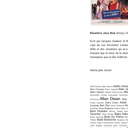
Réveillon chez Bob
(Denys Gr
Ecrit par Jacques Audiard, le f
celui de voir Rochefort s'enl
drôle et des situations qui acc
d'autant que le reste de la dis
l'entreprise que la tête d'affiche.
Article plus récent
Adolfo Arist
Abel Ferrara
Abel Gance
Alain J
Alain Corneau
Alain Jaspard
Alb
Albert Valentin
Alberto Bevilacqua
Alexander Esway
Alexandre Dovjenko
Allan Dwan
Ana 
Crevenna
André
André Cayatte
André Chotin
Ann Hui
An
Zwobada
Anne Fontaine
Santillan
Arne Mattsson
Arthur Hiller
A
Basil Dearden
Benny Safdie
Ben
Tavernier
Blake Edw
Billy Wilder
Brian De Palma
Brian Damude
Bri
Budd Boetticher
Forbes
Burgess Me
Carlos Hugo Christensen
Carlos Saura
Chris Marker
Christian Gion
Christian