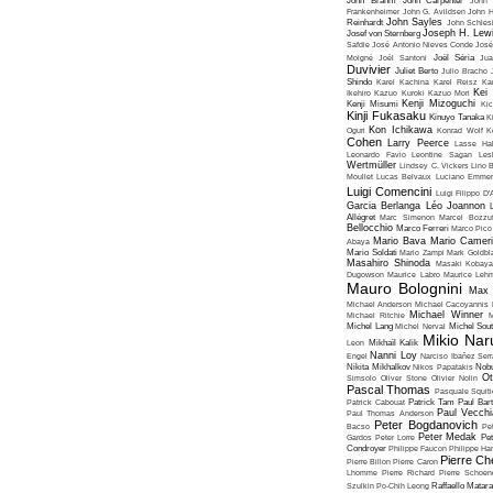
John Brahm
John Carpenter
John 
Frankenheimer
John G. Avildsen
John H
John Sayles
Reinhardt
John Schles
Joseph H. Lew
Josef von Sternberg
Safdie
José Antonio Nieves Conde
José
Moigné
Joël Santoni
Joël Séria
Ju
Duvivier
Juliet Berto
Julio Bracho
Shindo
Karel Kachina
Karel Reisz
Ka
Kei
Ikehiro
Kazuo Kuroki
Kazuo Mori
Kenji Mizoguchi
Kenji Misumi
Kic
Kinji Fukasaku
Kinuyo Tanaka
K
Kon Ichikawa
Oguri
Konrad Wolf
K
Cohen
Larry Peerce
Lasse Hal
Leonardo Favio
Leontine Sagan
Les
Wertmüller
Lindsey C. Vickers
Lino 
Moullet
Lucas Belvaux
Luciano Emmer
Luigi Comencini
Luigi Filippo D
Garcia Berlanga
Léo Joannon
Allégret
Marc Simenon
Marcel Bozzuf
Bellocchio
Marco Ferreri
Marco Pico
Mario Bava
Mario Cameri
Abaya
Mario Soldati
Mario Zampi
Mark Goldbla
Masahiro Shinoda
Masaki Kobaya
Dugowson
Maurice Labro
Maurice Leh
Mauro Bolognini
Max 
Michael Anderson
Michael Cacoyannis
Michael Winner
Michael Ritchie
M
Michel Lang
Michel Nerval
Michel Sout
Mikio Nar
Leon
Mikhaïl Kalik
Nanni Loy
Engel
Narciso Ibañez Serr
Nikita Mikhalkov
Nikos Papatakis
Nobu
Ot
Simsolo
Oliver Stone
Olivier Nolin
Pascal Thomas
Pasquale Squiti
Patrick Cabouat
Patrick Tam
Paul Bart
Paul Vecchia
Paul Thomas Anderson
Peter Bogdanovich
Bacso
Pe
Peter Medak
Gardos
Peter Lorre
Pe
Condroyer
Philippe Faucon
Philippe Har
Pierre Ch
Pierre Billon
Pierre Caron
Lhomme
Pierre Richard
Pierre Schoend
Szulkin
Po-Chih Leong
Raffaello Matar