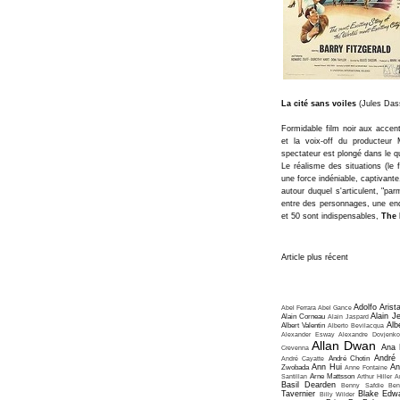
La cité sans voiles
(Jules Dass
Formidable film noir aux accen
et la voix-off du producteur M
spectateur est plongé dans le qu
Le réalisme des situations (le
une force indéniable, captivante
autour duquel s'articulent, "pa
entre des personnages, une enq
et 50 sont indispensables,
The 
Article plus récent
Adolfo Arist
Abel Ferrara
Abel Gance
Alain J
Alain Corneau
Alain Jaspard
Alb
Albert Valentin
Alberto Bevilacqua
Alexander Esway
Alexandre Dovjenko
Allan Dwan
Ana 
Crevenna
André
André Cayatte
André Chotin
Ann Hui
An
Zwobada
Anne Fontaine
Santillan
Arne Mattsson
Arthur Hiller
A
Basil Dearden
Benny Safdie
Ben
Tavernier
Blake Edw
Billy Wilder