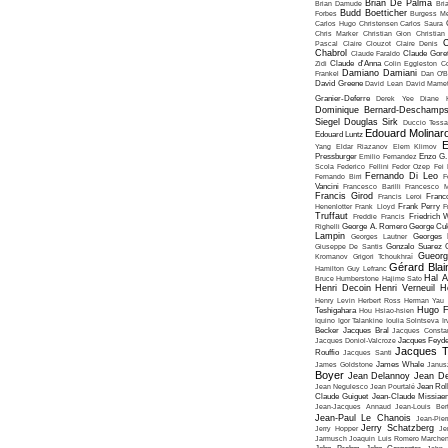
Brian De Palma
Brian Damude
Bri
Budd Boetticher
Forbes
Burgess Me
Carlos Hugo Christensen
Carlos Saura
Chris Marker
Christian Gion
Christian
C
Pascal
Claire Clouzot
Claire Denis
Chabrol
Claude Faraldo
Claude Goret
Zidi
Claude d'Anna
Colin Eggleston
Co
Damiano Damiani
Frankel
Dan O'
David Greene
David Lean
David Mame
Granier-Deferre
Derek Yee
Diane 
Dominique Bernard-Deschamp
Siegel
Douglas Sirk
Duccio Tessa
Edouard Molinar
Edouard Luntz
E
Yang
Eldar Riazanov
Elem Klimov
Pressburger
Emilio Fernandez
Enzo G. 
Scola
Federico Fellini
Fedor Ozep
Fei
Fernando Di Leo
Fernando Birri
F
Vancini
Francesco Barilli
Francesco M
Francis Girod
Francis Leroi
Franco
Henenlotter
Frank Lloyd
Frank Perry
F
Truffaut
Freddie Francis
Friedrich 
Righelli
George A. Romero
George Cu
Lampin
Georges Lautner
Georges 
Giuseppe De Santis
Gonzalo Suarez
Gueorg
Kromanov
Grigori Tchoukhraï
Gérard Blai
Hamilton
Guy Lefranc
Hal 
Bruce Humberstone
Hajime Sato
Henri Decoin
Henri Verneuil
H
Henry Levin
Herbert Ross
Herman Yau
Hugo F
Teshigahara
Hou Hsiao-hsien
Iquino
Igor Talankine
Ioulia Solntseva
I
Becker
Jacques Bral
Jacques Consta
Jacques Doniol-Valcroze
Jacques Feyd
Jacques T
Rouffio
Jacques Santi
James Goldstone
James Whale
Janus
Boyer
Jean Delannoy
Jean De
Jean Negulesco
Jean Pourtalé
Jean Rol
Claude Guiguet
Jean-Claude Missiae
Jean-Jacques Annaud
Jean-Louis Bert
Jean-Paul Le Chanois
Jean-Pie
Jerry Schatzberg
Jerry Hopper
Je
Jarmusch
Joaquin Luis Romero Marchen