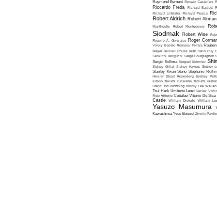
Raymond Bernard
Renato Castellani
R
Riccardo Freda
Richard Bartlett
R
Ric
Richard Linklater
Richard Pearce
Robert Aldrich
Robert Altman
Robe
Manthoulis
Robert Montgomery
Siodmak
Robert Wise
Rob
Roger Corma
Rogelio A. Gonzalez
Viñoly Barreto
Romano Ferrara
Rouben
Meyer
Russell Rouse
Ruth Orkin
Ruy G
Senkichi Taniguchi
Serge Bourguignon
S
Shin
Sergio Sollima
Sergueï Soloviov
Sidney Gilliat
Sidney Hayers
Sidney L
Stanley Kwan
Steno
Stephanie Roth
Heisler
Stuart Rosenberg
Sydney Poll
Kitano
Takumi Furukawa
Tatsumi Kumas
Brass
Tod Browning
Tommy Lee Wallac
Tsui Hark
Umberto Lenzi
Vaclav Vorli
Rigo
Vittorio Cottafavi
Vittorio De Sica
Castle
William Dieterle
William Lus
Yasuzo Masumura
Kawashima
Yves Boisset
Zivojin Pavlo