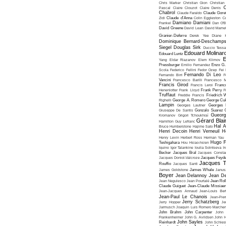
Chris Marker
Christian Gion
Christian
C
Pascal
Claire Clouzot
Claire Denis
Chabrol
Claude Faraldo
Claude Goret
Zidi
Claude d'Anna
Colin Eggleston
Co
Damiano Damiani
Frankel
Dan O'
David Greene
David Lean
David Mame
Granier-Deferre
Derek Yee
Diane 
Dominique Bernard-Deschamp
Siegel
Douglas Sirk
Duccio Tessa
Edouard Molinar
Edouard Luntz
E
Yang
Eldar Riazanov
Elem Klimov
Pressburger
Emilio Fernandez
Enzo G. 
Scola
Federico Fellini
Fedor Ozep
Fei
Fernando Di Leo
Fernando Birri
F
Vancini
Francesco Barilli
Francesco M
Francis Girod
Francis Leroi
Franco
Henenlotter
Frank Lloyd
Frank Perry
F
Truffaut
Freddie Francis
Friedrich 
Righelli
George A. Romero
George Cu
Lampin
Georges Lautner
Georges 
Giuseppe De Santis
Gonzalo Suarez
Gueorg
Kromanov
Grigori Tchoukhraï
Gérard Blai
Hamilton
Guy Lefranc
Hal 
Bruce Humberstone
Hajime Sato
Henri Decoin
Henri Verneuil
H
Henry Levin
Herbert Ross
Herman Yau
Hugo F
Teshigahara
Hou Hsiao-hsien
Iquino
Igor Talankine
Ioulia Solntseva
I
Becker
Jacques Bral
Jacques Consta
Jacques Doniol-Valcroze
Jacques Feyd
Jacques T
Rouffio
Jacques Santi
James Goldstone
James Whale
Janus
Boyer
Jean Delannoy
Jean De
Jean Negulesco
Jean Pourtalé
Jean Rol
Claude Guiguet
Jean-Claude Missiae
Jean-Jacques Annaud
Jean-Louis Bert
Jean-Paul Le Chanois
Jean-Pie
Jerry Schatzberg
Jerry Hopper
Je
Jarmusch
Joaquin Luis Romero Marchen
John Brahm
John Carpenter
John 
Frankenheimer
John G. Avildsen
John H
John Sayles
Reinhardt
John Schles