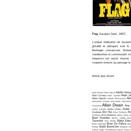
Flag
(Jacques Santi, 1987)
L'unique réalisation de Jacque
grisaille et planques sont l
Borhinger convaincant. Ambi
clandestines et commissaire mar
séquence est assez réussie
couperet (notons au passage la 
Article plus récent
Adolfo Arist
Abel Ferrara
Abel Gance
Alain J
Alain Corneau
Alain Jaspard
Alb
Albert Valentin
Alberto Bevilacqua
Alexander Esway
Alexandre Dovjenko
Allan Dwan
Ana 
Crevenna
André
André Cayatte
André Chotin
Ann Hui
An
Zwobada
Anne Fontaine
Santillan
Arne Mattsson
Arthur Hiller
A
Basil Dearden
Benny Safdie
Ben
Tavernier
Blake Edw
Billy Wilder
Brian De Palma
Brian Damude
Bri
Budd Boetticher
Forbes
Burgess Me
Carlos Hugo Christensen
Carlos Saura