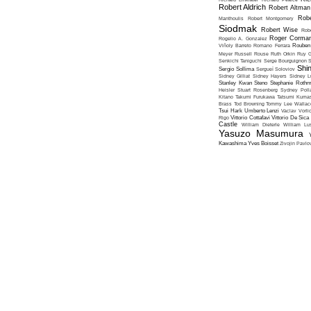
Robert Aldrich
Robert Altman
Robe
Manthoulis
Robert Montgomery
Siodmak
Robert Wise
Rob
Roger Corma
Rogelio A. Gonzalez
Viñoly Barreto
Romano Ferrara
Rouben
Meyer
Russell Rouse
Ruth Orkin
Ruy G
Senkichi Taniguchi
Serge Bourguignon
S
Shin
Sergio Sollima
Sergueï Soloviov
Sidney Gilliat
Sidney Hayers
Sidney L
Stanley Kwan
Steno
Stephanie Roth
Heisler
Stuart Rosenberg
Sydney Poll
Kitano
Takumi Furukawa
Tatsumi Kumas
Brass
Tod Browning
Tommy Lee Wallac
Tsui Hark
Umberto Lenzi
Vaclav Vorli
Rigo
Vittorio Cottafavi
Vittorio De Sica
Castle
William Dieterle
William Lus
Yasuzo Masumura
Kawashima
Yves Boisset
Zivojin Pavlo