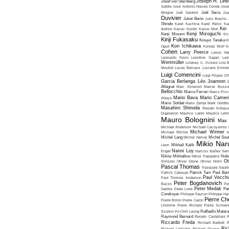
Joseph H. Lew
Josef von Sternberg
Safdie
José Antonio Nieves Conde
José
Moigné
Joël Santoni
Joël Séria
Ju
Duvivier
Juliet Berto
Julio Bracho
Shindo
Karel Kachina
Karel Reisz
Ka
Kei
Ikehiro
Kazuo Kuroki
Kazuo Mori
Kenji Mizoguchi
Kenji Misumi
Kic
Kinji Fukasaku
Kinuyo Tanaka
K
Kon Ichikawa
Oguri
Konrad Wolf
K
Cohen
Larry Peerce
Lasse Hal
Leonardo Favio
Leontine Sagan
Les
Wertmüller
Lindsey C. Vickers
Lino 
Moullet
Lucas Belvaux
Luciano Emmer
Luigi Comencini
Luigi Filippo D
Garcia Berlanga
Léo Joannon
Allégret
Marc Simenon
Marcel Bozzuf
Bellocchio
Marco Ferreri
Marco Pico
Mario Bava
Mario Cameri
Abaya
Mario Soldati
Mario Zampi
Mark Goldbla
Masahiro Shinoda
Masaki Kobaya
Dugowson
Maurice Labro
Maurice Leh
Mauro Bolognini
Max 
Michael Anderson
Michael Cacoyannis
Michael Winner
Michael Ritchie
M
Michel Lang
Michel Nerval
Michel Sout
Mikio Nar
Leon
Mikhaïl Kalik
Nanni Loy
Engel
Narciso Ibañez Serr
Nikita Mikhalkov
Nikos Papatakis
Nobu
Ot
Simsolo
Oliver Stone
Olivier Nolin
Pascal Thomas
Pasquale Squiti
Patrick Cabouat
Patrick Tam
Paul Bart
Paul Vecchia
Paul Thomas Anderson
Peter Bogdanovich
Bacso
Pe
Peter Medak
Gardos
Peter Lorre
Pe
Condroyer
Philippe Faucon
Philippe Har
Pierre Ch
Pierre Billon
Pierre Caron
Lhomme
Pierre Richard
Pierre Schoend
Szulkin
Po-Chih Leong
Raffaello Matar
Raymond Bernard
Renato Castellani
R
Riccardo Freda
Richard Bartlett
R
Ric
Richard Linklater
Richard Pearce