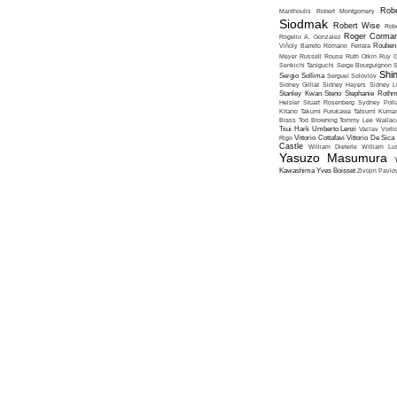
Robe
Manthoulis
Robert Montgomery
Siodmak
Robert Wise
Rob
Roger Corma
Rogelio A. Gonzalez
Viñoly Barreto
Romano Ferrara
Rouben
Meyer
Russell Rouse
Ruth Orkin
Ruy G
Senkichi Taniguchi
Serge Bourguignon
S
Shin
Sergio Sollima
Sergueï Soloviov
Sidney Gilliat
Sidney Hayers
Sidney L
Stanley Kwan
Steno
Stephanie Roth
Heisler
Stuart Rosenberg
Sydney Poll
Kitano
Takumi Furukawa
Tatsumi Kumas
Brass
Tod Browning
Tommy Lee Wallac
Tsui Hark
Umberto Lenzi
Vaclav Vorli
Rigo
Vittorio Cottafavi
Vittorio De Sica
Castle
William Dieterle
William Lus
Yasuzo Masumura
Kawashima
Yves Boisset
Zivojin Pavlo