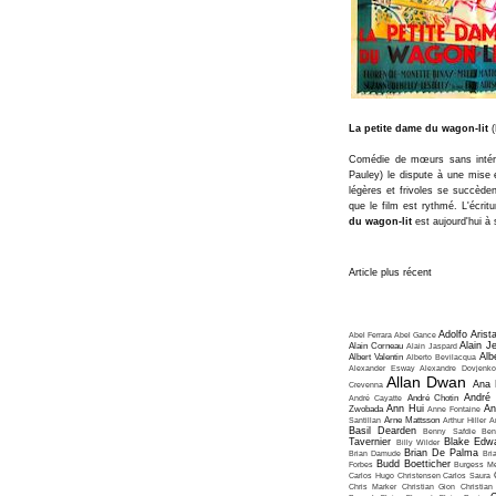
La petite dame du wagon-lit
(
Comédie de mœurs sans intérêt
Pauley) le dispute à une mise
légères et frivoles se succède
que le film est rythmé. L'écrit
du wagon-lit
est aujourd'hui à 
Article plus récent
Adolfo Arist
Abel Ferrara
Abel Gance
Alain J
Alain Corneau
Alain Jaspard
Alb
Albert Valentin
Alberto Bevilacqua
Alexander Esway
Alexandre Dovjenko
Allan Dwan
Ana 
Crevenna
André
André Cayatte
André Chotin
Ann Hui
An
Zwobada
Anne Fontaine
Santillan
Arne Mattsson
Arthur Hiller
A
Basil Dearden
Benny Safdie
Ben
Tavernier
Blake Edw
Billy Wilder
Brian De Palma
Brian Damude
Bri
Budd Boetticher
Forbes
Burgess Me
Carlos Hugo Christensen
Carlos Saura
Chris Marker
Christian Gion
Christian