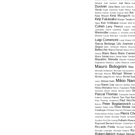
Moigné
Joël Santoni
Joël Séria
Ju
Duvivier
Juliet Berto
Julio Bracho
Shindo
Karel Kachina
Karel Reisz
Ka
Kei
Ikehiro
Kazuo Kuroki
Kazuo Mori
Kenji Mizoguchi
Kenji Misumi
Kic
Kinji Fukasaku
Kinuyo Tanaka
K
Kon Ichikawa
Oguri
Konrad Wolf
K
Cohen
Larry Peerce
Lasse Hal
Leonardo Favio
Leontine Sagan
Les
Wertmüller
Lindsey C. Vickers
Lino 
Moullet
Lucas Belvaux
Luciano Emmer
Luigi Comencini
Luigi Filippo D
Garcia Berlanga
Léo Joannon
Allégret
Marc Simenon
Marcel Bozzuf
Bellocchio
Marco Ferreri
Marco Pico
Mario Bava
Mario Cameri
Abaya
Mario Soldati
Mario Zampi
Mark Goldbla
Masahiro Shinoda
Masaki Kobaya
Dugowson
Maurice Labro
Maurice Leh
Mauro Bolognini
Max 
Michael Anderson
Michael Cacoyannis
Michael Winner
Michael Ritchie
M
Michel Lang
Michel Nerval
Michel Sout
Mikio Nar
Leon
Mikhaïl Kalik
Nanni Loy
Engel
Narciso Ibañez Serr
Nikita Mikhalkov
Nikos Papatakis
Nobu
Ot
Simsolo
Oliver Stone
Olivier Nolin
Pascal Thomas
Pasquale Squiti
Patrick Cabouat
Patrick Tam
Paul Bart
Paul Vecchia
Paul Thomas Anderson
Peter Bogdanovich
Bacso
Pe
Peter Medak
Gardos
Peter Lorre
Pe
Condroyer
Philippe Faucon
Philippe Har
Pierre Ch
Pierre Billon
Pierre Caron
Lhomme
Pierre Richard
Pierre Schoend
Szulkin
Po-Chih Leong
Raffaello Matar
Raymond Bernard
Renato Castellani
R
Riccardo Freda
Richard Bartlett
R
Ric
Richard Linklater
Richard Pearce
Robert Aldrich
Robert Altman