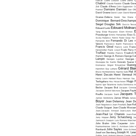
C
Pascal
Claire Clouzot
Claire Denis
Chabrol
Claude Faraldo
Claude Goret
Zidi
Claude d'Anna
Colin Eggleston
Co
Damiano Damiani
Frankel
Dan O'
David Greene
David Lean
David Mame
Granier-Deferre
Derek Yee
Diane 
Dominique Bernard-Deschamp
Siegel
Douglas Sirk
Duccio Tessa
Edouard Molinar
Edouard Luntz
E
Yang
Eldar Riazanov
Elem Klimov
Pressburger
Emilio Fernandez
Enzo G. 
Scola
Federico Fellini
Fedor Ozep
Fei
Fernando Di Leo
Fernando Birri
F
Vancini
Francesco Barilli
Francesco M
Francis Girod
Francis Leroi
Franco
Henenlotter
Frank Lloyd
Frank Perry
F
Truffaut
Freddie Francis
Friedrich 
Righelli
George A. Romero
George Cu
Lampin
Georges Lautner
Georges 
Giuseppe De Santis
Gonzalo Suarez
Gueorg
Kromanov
Grigori Tchoukhraï
Gérard Blai
Hamilton
Guy Lefranc
Hal 
Bruce Humberstone
Hajime Sato
Henri Decoin
Henri Verneuil
H
Henry Levin
Herbert Ross
Herman Yau
Hugo F
Teshigahara
Hou Hsiao-hsien
Iquino
Igor Talankine
Ioulia Solntseva
I
Becker
Jacques Bral
Jacques Consta
Jacques Doniol-Valcroze
Jacques Feyd
Jacques T
Rouffio
Jacques Santi
James Goldstone
James Whale
Janus
Boyer
Jean Delannoy
Jean De
Jean Negulesco
Jean Pourtalé
Jean Rol
Claude Guiguet
Jean-Claude Missiae
Jean-Jacques Annaud
Jean-Louis Bert
Jean-Paul Le Chanois
Jean-Pie
Jerry Schatzberg
Jerry Hopper
Je
Jarmusch
Joaquin Luis Romero Marchen
John Brahm
John Carpenter
John 
Frankenheimer
John G. Avildsen
John H
John Sayles
Reinhardt
John Schles
Joseph H. Lew
Josef von Sternberg
Safdie
José Antonio Nieves Conde
José