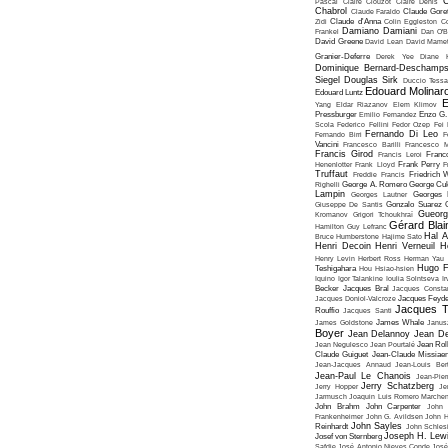
C
Pascal
Claire Clouzot
Claire Denis
Chabrol
Claude Faraldo
Claude Goret
Zidi
Claude d'Anna
Colin Eggleston
Co
Damiano Damiani
Frankel
Dan O'
David Greene
David Lean
David Mame
Granier-Deferre
Derek Yee
Diane 
Dominique Bernard-Deschamp
Siegel
Douglas Sirk
Duccio Tessa
Edouard Molinar
Edouard Luntz
E
Yang
Eldar Riazanov
Elem Klimov
Pressburger
Emilio Fernandez
Enzo G. 
Scola
Federico Fellini
Fedor Ozep
Fei
Fernando Di Leo
Fernando Birri
F
Vancini
Francesco Barilli
Francesco M
Francis Girod
Francis Leroi
Franco
Henenlotter
Frank Lloyd
Frank Perry
F
Truffaut
Freddie Francis
Friedrich 
Righelli
George A. Romero
George Cu
Lampin
Georges Lautner
Georges 
Giuseppe De Santis
Gonzalo Suarez
Gueorg
Kromanov
Grigori Tchoukhraï
Gérard Blai
Hamilton
Guy Lefranc
Hal 
Bruce Humberstone
Hajime Sato
Henri Decoin
Henri Verneuil
H
Henry Levin
Herbert Ross
Herman Yau
Hugo F
Teshigahara
Hou Hsiao-hsien
Iquino
Igor Talankine
Ioulia Solntseva
I
Becker
Jacques Bral
Jacques Consta
Jacques Doniol-Valcroze
Jacques Feyd
Jacques T
Rouffio
Jacques Santi
James Goldstone
James Whale
Janus
Boyer
Jean Delannoy
Jean De
Jean Negulesco
Jean Pourtalé
Jean Rol
Claude Guiguet
Jean-Claude Missiae
Jean-Jacques Annaud
Jean-Louis Bert
Jean-Paul Le Chanois
Jean-Pie
Jerry Schatzberg
Jerry Hopper
Je
Jarmusch
Joaquin Luis Romero Marchen
John Brahm
John Carpenter
John 
Frankenheimer
John G. Avildsen
John H
John Sayles
Reinhardt
John Schles
Joseph H. Lew
Josef von Sternberg
Safdie
José Antonio Nieves Conde
José