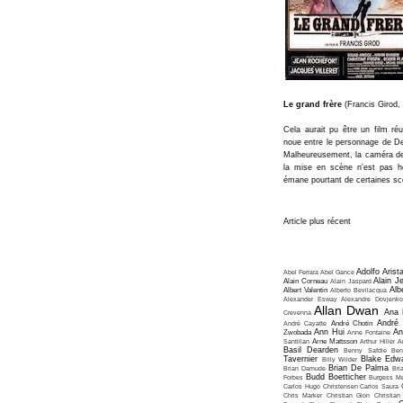
Le grand frère
(Francis Girod,
Cela aurait pu être un film réu
noue entre le personnage de Dep
Malheureusement, la caméra de 
la mise en scène n'est pas hés
émane pourtant de certaines sc
Article plus récent
Adolfo Arist
Abel Ferrara
Abel Gance
Alain J
Alain Corneau
Alain Jaspard
Alb
Albert Valentin
Alberto Bevilacqua
Alexander Esway
Alexandre Dovjenko
Allan Dwan
Ana 
Crevenna
André
André Cayatte
André Chotin
Ann Hui
An
Zwobada
Anne Fontaine
Santillan
Arne Mattsson
Arthur Hiller
A
Basil Dearden
Benny Safdie
Ben
Tavernier
Blake Edw
Billy Wilder
Brian De Palma
Brian Damude
Bri
Budd Boetticher
Forbes
Burgess Me
Carlos Hugo Christensen
Carlos Saura
Chris Marker
Christian Gion
Christian