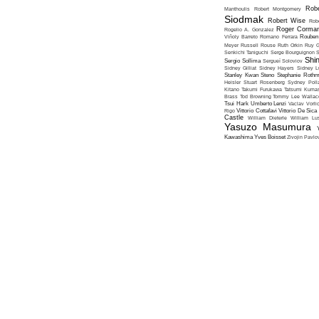
Robe
Manthoulis
Robert Montgomery
Siodmak
Robert Wise
Rob
Roger Corma
Rogelio A. Gonzalez
Viñoly Barreto
Romano Ferrara
Rouben
Meyer
Russell Rouse
Ruth Orkin
Ruy G
Senkichi Taniguchi
Serge Bourguignon
S
Shin
Sergio Sollima
Sergueï Soloviov
Sidney Gilliat
Sidney Hayers
Sidney L
Stanley Kwan
Steno
Stephanie Roth
Heisler
Stuart Rosenberg
Sydney Poll
Kitano
Takumi Furukawa
Tatsumi Kumas
Brass
Tod Browning
Tommy Lee Wallac
Tsui Hark
Umberto Lenzi
Vaclav Vorli
Rigo
Vittorio Cottafavi
Vittorio De Sica
Castle
William Dieterle
William Lus
Yasuzo Masumura
Kawashima
Yves Boisset
Zivojin Pavlo