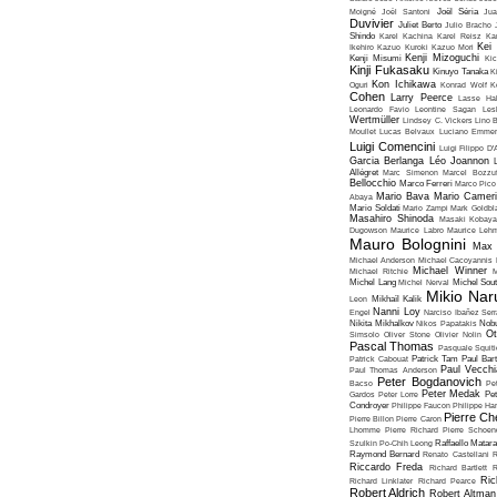
Moigné
Joël Santoni
Joël Séria
Ju
Duvivier
Juliet Berto
Julio Bracho
Shindo
Karel Kachina
Karel Reisz
Ka
Kei
Ikehiro
Kazuo Kuroki
Kazuo Mori
Kenji Mizoguchi
Kenji Misumi
Kic
Kinji Fukasaku
Kinuyo Tanaka
K
Kon Ichikawa
Oguri
Konrad Wolf
K
Cohen
Larry Peerce
Lasse Hal
Leonardo Favio
Leontine Sagan
Les
Wertmüller
Lindsey C. Vickers
Lino 
Moullet
Lucas Belvaux
Luciano Emmer
Luigi Comencini
Luigi Filippo D
Garcia Berlanga
Léo Joannon
Allégret
Marc Simenon
Marcel Bozzuf
Bellocchio
Marco Ferreri
Marco Pico
Mario Bava
Mario Cameri
Abaya
Mario Soldati
Mario Zampi
Mark Goldbla
Masahiro Shinoda
Masaki Kobaya
Dugowson
Maurice Labro
Maurice Leh
Mauro Bolognini
Max 
Michael Anderson
Michael Cacoyannis
Michael Winner
Michael Ritchie
M
Michel Lang
Michel Nerval
Michel Sout
Mikio Nar
Leon
Mikhaïl Kalik
Nanni Loy
Engel
Narciso Ibañez Serr
Nikita Mikhalkov
Nikos Papatakis
Nobu
Ot
Simsolo
Oliver Stone
Olivier Nolin
Pascal Thomas
Pasquale Squiti
Patrick Cabouat
Patrick Tam
Paul Bart
Paul Vecchia
Paul Thomas Anderson
Peter Bogdanovich
Bacso
Pe
Peter Medak
Gardos
Peter Lorre
Pe
Condroyer
Philippe Faucon
Philippe Har
Pierre Ch
Pierre Billon
Pierre Caron
Lhomme
Pierre Richard
Pierre Schoend
Szulkin
Po-Chih Leong
Raffaello Matar
Raymond Bernard
Renato Castellani
R
Riccardo Freda
Richard Bartlett
R
Ric
Richard Linklater
Richard Pearce
Robert Aldrich
Robert Altman