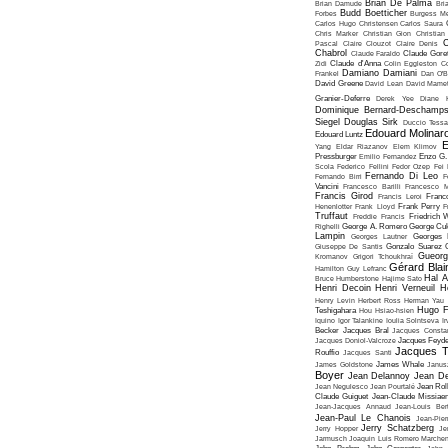
Brian De Palma
Brian Damude
Bri
Budd Boetticher
Forbes
Burgess Me
Carlos Hugo Christensen
Carlos Saura
Chris Marker
Christian Gion
Christian
C
Pascal
Claire Clouzot
Claire Denis
Chabrol
Claude Faraldo
Claude Goret
Zidi
Claude d'Anna
Colin Eggleston
Co
Damiano Damiani
Frankel
Dan O'
David Greene
David Lean
David Mame
Granier-Deferre
Derek Yee
Diane 
Dominique Bernard-Deschamp
Siegel
Douglas Sirk
Duccio Tessa
Edouard Molinar
Edouard Luntz
E
Yang
Eldar Riazanov
Elem Klimov
Pressburger
Emilio Fernandez
Enzo G. 
Scola
Federico Fellini
Fedor Ozep
Fei
Fernando Di Leo
Fernando Birri
F
Vancini
Francesco Barilli
Francesco M
Francis Girod
Francis Leroi
Franco
Henenlotter
Frank Lloyd
Frank Perry
F
Truffaut
Freddie Francis
Friedrich 
Righelli
George A. Romero
George Cu
Lampin
Georges Lautner
Georges 
Giuseppe De Santis
Gonzalo Suarez
Gueorg
Kromanov
Grigori Tchoukhraï
Gérard Blai
Hamilton
Guy Lefranc
Hal 
Bruce Humberstone
Hajime Sato
Henri Decoin
Henri Verneuil
H
Henry Levin
Herbert Ross
Herman Yau
Hugo F
Teshigahara
Hou Hsiao-hsien
Iquino
Igor Talankine
Ioulia Solntseva
I
Becker
Jacques Bral
Jacques Consta
Jacques Doniol-Valcroze
Jacques Feyd
Jacques T
Rouffio
Jacques Santi
James Goldstone
James Whale
Janus
Boyer
Jean Delannoy
Jean De
Jean Negulesco
Jean Pourtalé
Jean Rol
Claude Guiguet
Jean-Claude Missiae
Jean-Jacques Annaud
Jean-Louis Bert
Jean-Paul Le Chanois
Jean-Pie
Jerry Schatzberg
Jerry Hopper
Je
Jarmusch
Joaquin Luis Romero Marchen