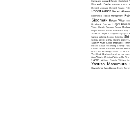
Raymond Bernard
Renato Castellani
R
Riccardo Freda
Richard Bartlett
R
Ric
Richard Linklater
Richard Pearce
Robert Aldrich
Robert Altman
Robe
Manthoulis
Robert Montgomery
Siodmak
Robert Wise
Rob
Roger Corma
Rogelio A. Gonzalez
Viñoly Barreto
Romano Ferrara
Rouben
Meyer
Russell Rouse
Ruth Orkin
Ruy G
Senkichi Taniguchi
Serge Bourguignon
S
Shin
Sergio Sollima
Sergueï Soloviov
Sidney Gilliat
Sidney Hayers
Sidney L
Stanley Kwan
Steno
Stephanie Roth
Heisler
Stuart Rosenberg
Sydney Poll
Kitano
Takumi Furukawa
Tatsumi Kumas
Brass
Tod Browning
Tommy Lee Wallac
Tsui Hark
Umberto Lenzi
Vaclav Vorli
Rigo
Vittorio Cottafavi
Vittorio De Sica
Castle
William Dieterle
William Lus
Yasuzo Masumura
Kawashima
Yves Boisset
Zivojin Pavlo