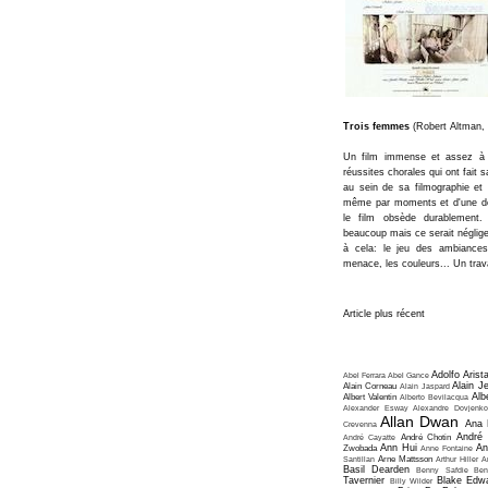
Trois femmes
(Robert Altman,
Un film immense et assez à p
réussites chorales qui ont fai
au sein de sa filmographie et 
même par moments et d'une den
le film obsède durablement
beaucoup mais ce serait néglige
à cela: le jeu des ambiances
menace, les couleurs... Un trava
Article plus récent
Adolfo Arist
Abel Ferrara
Abel Gance
Alain J
Alain Corneau
Alain Jaspard
Alb
Albert Valentin
Alberto Bevilacqua
Alexander Esway
Alexandre Dovjenko
Allan Dwan
Ana 
Crevenna
André
André Cayatte
André Chotin
Ann Hui
An
Zwobada
Anne Fontaine
Santillan
Arne Mattsson
Arthur Hiller
A
Basil Dearden
Benny Safdie
Ben
Tavernier
Blake Edw
Billy Wilder