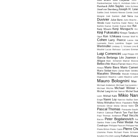
John Brahm
John Carpenter
John 
Frankenheimer
John G. Avildsen
John H
John Sayles
Reinhardt
John Schles
Joseph H. Lew
Josef von Sternberg
Safdie
José Antonio Nieves Conde
José
Moigné
Joël Santoni
Joël Séria
Ju
Duvivier
Juliet Berto
Julio Bracho
Shindo
Karel Kachina
Karel Reisz
Ka
Kei
Ikehiro
Kazuo Kuroki
Kazuo Mori
Kenji Mizoguchi
Kenji Misumi
Kic
Kinji Fukasaku
Kinuyo Tanaka
K
Kon Ichikawa
Oguri
Konrad Wolf
K
Cohen
Larry Peerce
Lasse Hal
Leonardo Favio
Leontine Sagan
Les
Wertmüller
Lindsey C. Vickers
Lino 
Moullet
Lucas Belvaux
Luciano Emmer
Luigi Comencini
Luigi Filippo D
Garcia Berlanga
Léo Joannon
Allégret
Marc Simenon
Marcel Bozzuf
Bellocchio
Marco Ferreri
Marco Pico
Mario Bava
Mario Cameri
Abaya
Mario Soldati
Mario Zampi
Mark Goldbla
Masahiro Shinoda
Masaki Kobaya
Dugowson
Maurice Labro
Maurice Leh
Mauro Bolognini
Max 
Michael Anderson
Michael Cacoyannis
Michael Winner
Michael Ritchie
M
Michel Lang
Michel Nerval
Michel Sout
Mikio Nar
Leon
Mikhaïl Kalik
Nanni Loy
Engel
Narciso Ibañez Serr
Nikita Mikhalkov
Nikos Papatakis
Nobu
Ot
Simsolo
Oliver Stone
Olivier Nolin
Pascal Thomas
Pasquale Squiti
Patrick Cabouat
Patrick Tam
Paul Bart
Paul Vecchia
Paul Thomas Anderson
Peter Bogdanovich
Bacso
Pe
Peter Medak
Gardos
Peter Lorre
Pe
Condroyer
Philippe Faucon
Philippe Har
Pierre Ch
Pierre Billon
Pierre Caron
Lhomme
Pierre Richard
Pierre Schoend
Szulkin
Po-Chih Leong
Raffaello Matar