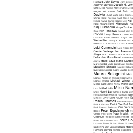
John Sayles
Reinhardt
John Schles
Joseph H. Lew
Josef von Sternberg
Safdie
José Antonio Nieves Conde
José
Moigné
Joël Santoni
Joël Séria
Ju
Duvivier
Juliet Berto
Julio Bracho
Shindo
Karel Kachina
Karel Reisz
Ka
Kei
Ikehiro
Kazuo Kuroki
Kazuo Mori
Kenji Mizoguchi
Kenji Misumi
Kic
Kinji Fukasaku
Kinuyo Tanaka
K
Kon Ichikawa
Oguri
Konrad Wolf
K
Cohen
Larry Peerce
Lasse Hal
Leonardo Favio
Leontine Sagan
Les
Wertmüller
Lindsey C. Vickers
Lino 
Moullet
Lucas Belvaux
Luciano Emmer
Luigi Comencini
Luigi Filippo D
Garcia Berlanga
Léo Joannon
Allégret
Marc Simenon
Marcel Bozzuf
Bellocchio
Marco Ferreri
Marco Pico
Mario Bava
Mario Cameri
Abaya
Mario Soldati
Mario Zampi
Mark Goldbla
Masahiro Shinoda
Masaki Kobaya
Dugowson
Maurice Labro
Maurice Leh
Mauro Bolognini
Max 
Michael Anderson
Michael Cacoyannis
Michael Winner
Michael Ritchie
M
Michel Lang
Michel Nerval
Michel Sout
Mikio Nar
Leon
Mikhaïl Kalik
Nanni Loy
Engel
Narciso Ibañez Serr
Nikita Mikhalkov
Nikos Papatakis
Nobu
Ot
Simsolo
Oliver Stone
Olivier Nolin
Pascal Thomas
Pasquale Squiti
Patrick Cabouat
Patrick Tam
Paul Bart
Paul Vecchia
Paul Thomas Anderson
Peter Bogdanovich
Bacso
Pe
Peter Medak
Gardos
Peter Lorre
Pe
Condroyer
Philippe Faucon
Philippe Har
Pierre Ch
Pierre Billon
Pierre Caron
Lhomme
Pierre Richard
Pierre Schoend
Szulkin
Po-Chih Leong
Raffaello Matar
Raymond Bernard
Renato Castellani
R