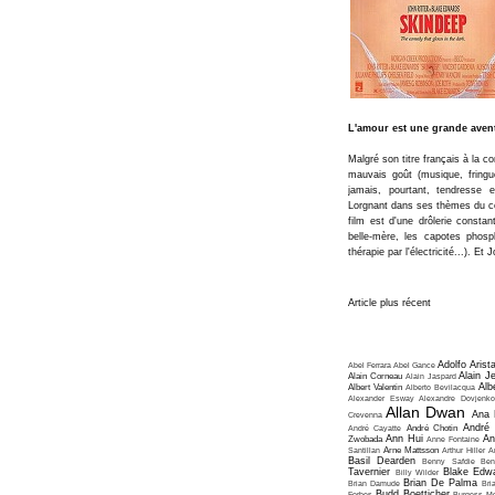
L'amour est une grande aven
Malgré son titre français à la c
mauvais goût (musique, fringu
jamais, pourtant, tendresse
Lorgnant dans ses thèmes du 
film est d'une drôlerie consta
belle-mère, les capotes phosp
thérapie par l'électricité...). Et
Article plus récent
Adolfo Arist
Abel Ferrara
Abel Gance
Alain J
Alain Corneau
Alain Jaspard
Alb
Albert Valentin
Alberto Bevilacqua
Alexander Esway
Alexandre Dovjenko
Allan Dwan
Ana 
Crevenna
André
André Cayatte
André Chotin
Ann Hui
An
Zwobada
Anne Fontaine
Santillan
Arne Mattsson
Arthur Hiller
A
Basil Dearden
Benny Safdie
Ben
Tavernier
Blake Edw
Billy Wilder
Brian De Palma
Brian Damude
Bri
Budd Boetticher
Forbes
Burgess Me