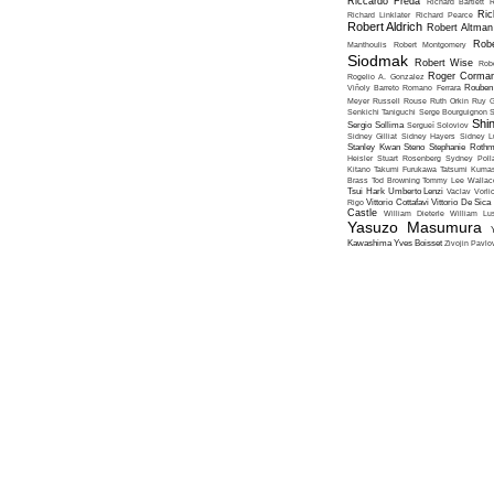
Riccardo Freda
Richard Bartlett
R
Ric
Richard Linklater
Richard Pearce
Robert Aldrich
Robert Altman
Robe
Manthoulis
Robert Montgomery
Siodmak
Robert Wise
Rob
Roger Corma
Rogelio A. Gonzalez
Viñoly Barreto
Romano Ferrara
Rouben
Meyer
Russell Rouse
Ruth Orkin
Ruy G
Senkichi Taniguchi
Serge Bourguignon
S
Shin
Sergio Sollima
Sergueï Soloviov
Sidney Gilliat
Sidney Hayers
Sidney L
Stanley Kwan
Steno
Stephanie Roth
Heisler
Stuart Rosenberg
Sydney Poll
Kitano
Takumi Furukawa
Tatsumi Kumas
Brass
Tod Browning
Tommy Lee Wallac
Tsui Hark
Umberto Lenzi
Vaclav Vorli
Rigo
Vittorio Cottafavi
Vittorio De Sica
Castle
William Dieterle
William Lus
Yasuzo Masumura
Kawashima
Yves Boisset
Zivojin Pavlo