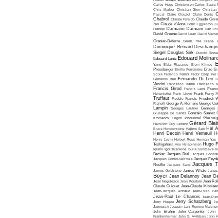
Carlos Hugo Christensen
Carlos Saura
Chris Marker
Christian Gion
Christian
C
Pascal
Claire Clouzot
Claire Denis
Chabrol
Claude Faraldo
Claude Goret
Zidi
Claude d'Anna
Colin Eggleston
Co
Damiano Damiani
Frankel
Dan O'
David Greene
David Lean
David Mame
Granier-Deferre
Derek Yee
Diane 
Dominique Bernard-Deschamp
Siegel
Douglas Sirk
Duccio Tessa
Edouard Molinar
Edouard Luntz
E
Yang
Eldar Riazanov
Elem Klimov
Pressburger
Emilio Fernandez
Enzo G. 
Scola
Federico Fellini
Fedor Ozep
Fei
Fernando Di Leo
Fernando Birri
F
Vancini
Francesco Barilli
Francesco M
Francis Girod
Francis Leroi
Franco
Henenlotter
Frank Lloyd
Frank Perry
F
Truffaut
Freddie Francis
Friedrich 
Righelli
George A. Romero
George Cu
Lampin
Georges Lautner
Georges 
Giuseppe De Santis
Gonzalo Suarez
Gueorg
Kromanov
Grigori Tchoukhraï
Gérard Blai
Hamilton
Guy Lefranc
Hal 
Bruce Humberstone
Hajime Sato
Henri Decoin
Henri Verneuil
H
Henry Levin
Herbert Ross
Herman Yau
Hugo F
Teshigahara
Hou Hsiao-hsien
Iquino
Igor Talankine
Ioulia Solntseva
I
Becker
Jacques Bral
Jacques Consta
Jacques Doniol-Valcroze
Jacques Feyd
Jacques T
Rouffio
Jacques Santi
James Goldstone
James Whale
Janus
Boyer
Jean Delannoy
Jean De
Jean Negulesco
Jean Pourtalé
Jean Rol
Claude Guiguet
Jean-Claude Missiae
Jean-Jacques Annaud
Jean-Louis Bert
Jean-Paul Le Chanois
Jean-Pie
Jerry Schatzberg
Jerry Hopper
Je
Jarmusch
Joaquin Luis Romero Marchen
John Brahm
John Carpenter
John 
Frankenheimer
John G. Avildsen
John H