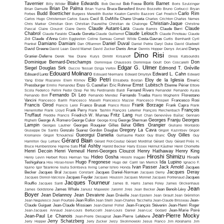
Tavernier
Blake Edwards
Boris Barnet
Billy Wilder
Bob Decout
Bob Fosse
Boris Szulzinger
Brian De Palma
Brian Damude
Brian Yuzna
Bruce Beresford
Bruno Bozzetto
Bruno Corbucci
Bryan
Budd Boetticher
Carlo Rim
Forbes
Burgess Meredith
Buster Keaton
Camillo Bazzoni
Carl Froelich
Carlos Hugo Christensen
Carlos Saura
Cecil B. DeMille
Chano Urueta
Charles Crichton
Charles Nemes
Christian-Jaque
Chris Marker
Christian Gion
Christian Paureilhe
Christian de Chalonge
Christine
Claude Autant-Lara
Claude
Pascal
Claire Clouzot
Claire Denis
Claude Barrois
Claude Berri
Chabrol
Claude Lelouch
Claude Faraldo
Claude Goretta
Claude Guillemot
Claude Pinoteau
Claude
Zidi
Claude d'Anna
Colin Eggleston
Coline Serreau
Cornell Wilde
Costa-Gavras
Curtis Bernhardt
Cyril
Damiano Damiani
Daniel Duval
Frankel
Dan O'Bannon
Daniel Petrie
Daryl Duke
David Gladwell
David Greene
David Lean
David Mamet
David Zucker
Denis Amar
Dennis Hopper
Denys Arcand
Denys
Dino Risi
Granier-Deferre
Derek Yee
Diane Kurys
Dimitri Kirsanoff
Dinos Katsouridis
Dominique Bernard-Deschamps
Don
Dominique Chaussois
Dominique Goult
Don Coscarelli
Edgar G. Ulmer
Siegel
Douglas Sirk
Edmond T. Gréville
Duccio Tessari
Dziga Vertov
Edouard Molinaro
Edward L. Cahn
Edouard Luntz
Edouard Niermans
Edward Dmytryk
Edward
Elio Petri
Eloy de la Iglesia
Yang
Eldar Riazanov
Elem Klimov
Elisabeta Bostan
Emeric
Ernst Lubitsch
Pressburger
Emilio Fernandez
Enzo G. Castellari
Eric Rohmer
Etienne Périer
Ettore
Scola
Federico Fellini
Fedor Ozep
Fei Mu
Ferdinando Baldi
Fernand Rivers
Fernandel
Fernando Ayala
Fernando Di Leo
Fernando Birri
Fernando Mendez
Fernando Trueba
Flavio Mogherini
Florestano
Vancini
Francesco Barilli
Francesco Maselli
Francesco Mazzei
Francesco Prosperi
Francesco Rosi
Francis Girod
Frank Borzage
Francis Leroi
Franco Brusati
Franco Rossi
Frank Capra
Frank
François
Henenlotter
Frank Lloyd
Frank Perry
Frank Tashlin
François Leterrier
François Reichenbach
Truffaut
Fritz Lang
Freddie Francis
Friedrich W. Murnau
Fruit Chan
Geneviève Baïlac
Gennaro
Georges Franju
Georges
Righelli
George A. Romero
George Cukor
George King
George Sherman
Lampin
Gilles Grangier
Georges Lautner
Georges Rouquier
Gilles Béhat
Giuliano Montaldo
Gregory La Cava
Giuseppe De Santis
Gonzalo Suarez
Gordon Douglas
Grigori Kazintsev
Grigori
Gueorgui Danielia
Guy Gilles
Kromanov
Grigori Tchoukhraï
Guillaume Radot
Guy Blanc
Guy
Gérard Blain
Hamilton
Guy Lefranc
Gérard Frot-Coutaz
Gérard Mordillat
Gérard Oury
Gérard Pirès
H.
Hal Ashby
Bruce Humberstone
Hajime Sato
Harold Becker
Harry Essex
Helmut Käutner
Henri Chomette
Henri Decoin
Henri Verneuil
Henri-Georges Clouzot
Henry Hathaway
Henry King
Hiroshi Shimizu
Hideo Gosha
Henry Levin
Herbert Ross
Herman Yau
Hiroshi Inagaki
Hiroshi
Hugo Fregonese
Ida Lupino
Teshigahara
Hou Hsiao-hsien
Hugo del Carril
Ian Merrick
Ignacio F.
Ivan Passer
Jack Arnold
Iquino
Igor Talankine
Ioulia Solntseva
Irving Lerner
Ishiro Honda
Jacques
Jacques Deray
Becker
Jacques Bral
Jacques Constant
Jacques Daniel-Norman
Jacques Demy
Jacques Doniol-Valcroze
Jacques Feyder
Jacques Houssin
Jacques Monnet
Jacques Poitrenaud
Jacques
Jacques Tourneur
Rouffio
Jacques Santi
James B. Harris
James Foley
James Glickenhaus
Jean
James Goldstone
James Whale
Janusz Majewski
Jaromil Jires
Jean Becker
Jean Benoît-Lévy
Boyer
Jean Delannoy
Jean Devaivre
Jean Dréville
Jean Epstein
Jean Girault
Jean Grémillon
Jean Negulesco
Jean Pourtalé
Jean Rollin
Jean Stelli
Jean-Charles Tacchella
Jean-Claude Brisseau
Jean-
Claude Guiguet
Jean-Claude Missiaen
Jean-Daniel Pollet
Jean-François Stévenin
Jean-Henri Roger
Jean-Jacques Annaud
Jean-Louis Bertuccelli
Jean-Louis Daniel
Jean-Luc Godard
Jean-Marie Poiré
Jean-Pierre Mocky
Jean-Paul Le Chanois
Jean-Pierre Desagnat
Jean-Pierre Lefebvre
Jerry Schatzberg
Jerry Hopper
Jerry Zucker
Jerzy Skolimowski
Jesus Franco
Jim Abrahams
Jim