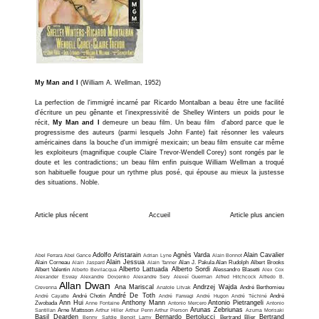
My Man and I
(William A. Wellman, 1952)
La perfection de l'immigré incarné par Ricardo Montalban a beau être une facilité
d'écriture un peu gênante et l'inexpressivité de Shelley Winters un poids pour le
récit,
My Man and I
demeure un beau film. Un beau film d'abord parce que le
progressisme des auteurs (parmi lesquels John Fante) fait résonner les valeurs
américaines dans la bouche d'un immigré mexicain; un beau film ensuite car même
les exploiteurs (magnifique couple Claire Trevor-Wendell Corey) sont rongés par le
doute et les contradictions; un beau film enfin puisque William Wellman a troqué
son habituelle fougue pour un rythme plus posé, qui épouse au mieux la justesse
des situations. Noble.
Article plus récent
Accueil
Article plus ancien
Adolfo Aristarain
Agnès Varda
Alain Cavalier
Abel Ferrara
Abel Gance
Adrian Lyne
Alain Bonnot
Alain Jessua
Alain Corneau
Alain Jaspard
Alain Tanner
Alan J. Pakula
Alan Rudolph
Albert Brooks
Alberto Lattuada
Alberto Sordi
Albert Valentin
Alberto Bevilacqua
Alessandro Blasetti
Alex Cox
Alexander Esway
Alexandre Dovjenko
Alexandre Sery
Alexeï Guerman
Alfred Hitchcock
Alfredo B.
Allan Dwan
Ana Mariscal
Andrzej Wajda
Crevenna
Anatole Litvak
André Berthomieu
André De Toth
André Cayatte
André Chotin
André Farwagi
André Hugon
André Téchiné
André
Ann Hui
Anthony Mann
Antonio Pietrangeli
Zwobada
Anne Fontaine
Antonio Mercero
Antonio
Arunas Zebriunas
Santillan
Arne Mattsson
Arthur Hiller
Arthur Penn
Arthur Pierson
Azuma Morisaki
Basil Dearden
Bernardo Bertolucci
Bertrand
Benny Safdie
Benoit Lamy
Bertrand Blier