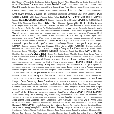
Zidi
Claude d'Anna
Colin Eggleston
Coline Serreau
Cornell Wilde
Costa-Gavras
Curtis Bernhardt
Cyril
Damiano Damiani
Daniel Duval
Frankel
Dan O'Bannon
Daniel Petrie
Daryl Duke
David Gladwell
David Greene
David Lean
David Mamet
David Zucker
Denis Amar
Dennis Hopper
Denys Arcand
Denys
Dino Risi
Granier-Deferre
Derek Yee
Diane Kurys
Dimitri Kirsanoff
Dinos Katsouridis
Dominique Bernard-Deschamps
Don
Dominique Chaussois
Dominique Goult
Don Coscarelli
Edgar G. Ulmer
Siegel
Douglas Sirk
Edmond T. Gréville
Duccio Tessari
Dziga Vertov
Edouard Molinaro
Edward L. Cahn
Edouard Luntz
Edouard Niermans
Edward Dmytryk
Edward
Elio Petri
Eloy de la Iglesia
Yang
Eldar Riazanov
Elem Klimov
Elisabeta Bostan
Emeric
Ernst Lubitsch
Pressburger
Emilio Fernandez
Enzo G. Castellari
Eric Rohmer
Etienne Périer
Ettore
Scola
Federico Fellini
Fedor Ozep
Fei Mu
Ferdinando Baldi
Fernand Rivers
Fernandel
Fernando Ayala
Fernando Di Leo
Fernando Birri
Fernando Mendez
Fernando Trueba
Flavio Mogherini
Florestano
Vancini
Francesco Barilli
Francesco Maselli
Francesco Mazzei
Francesco Prosperi
Francesco Rosi
Francis Girod
Frank Borzage
Francis Leroi
Franco Brusati
Franco Rossi
Frank Capra
Frank
François
Henenlotter
Frank Lloyd
Frank Perry
Frank Tashlin
François Leterrier
François Reichenbach
Truffaut
Fritz Lang
Freddie Francis
Friedrich W. Murnau
Fruit Chan
Geneviève Baïlac
Gennaro
Georges Franju
Georges
Righelli
George A. Romero
George Cukor
George King
George Sherman
Lampin
Gilles Grangier
Georges Lautner
Georges Rouquier
Gilles Béhat
Giuliano Montaldo
Gregory La Cava
Giuseppe De Santis
Gonzalo Suarez
Gordon Douglas
Grigori Kazintsev
Grigori
Gueorgui Danielia
Guy Gilles
Kromanov
Grigori Tchoukhraï
Guillaume Radot
Guy Blanc
Guy
Gérard Blain
Hamilton
Guy Lefranc
Gérard Frot-Coutaz
Gérard Mordillat
Gérard Oury
Gérard Pirès
H.
Hal Ashby
Bruce Humberstone
Hajime Sato
Harold Becker
Harry Essex
Helmut Käutner
Henri Chomette
Henri Decoin
Henri Verneuil
Henri-Georges Clouzot
Henry Hathaway
Henry King
Hiroshi Shimizu
Hideo Gosha
Henry Levin
Herbert Ross
Herman Yau
Hiroshi Inagaki
Hiroshi
Hugo Fregonese
Ida Lupino
Teshigahara
Hou Hsiao-hsien
Hugo del Carril
Ian Merrick
Ignacio F.
Ivan Passer
Jack Arnold
Iquino
Igor Talankine
Ioulia Solntseva
Irving Lerner
Ishiro Honda
Jacques
Jacques Deray
Becker
Jacques Bral
Jacques Constant
Jacques Daniel-Norman
Jacques Demy
Jacques Doniol-Valcroze
Jacques Feyder
Jacques Houssin
Jacques Monnet
Jacques Poitrenaud
Jacques
Jacques Tourneur
Rouffio
Jacques Santi
James B. Harris
James Foley
James Glickenhaus
Jean
James Goldstone
James Whale
Janusz Majewski
Jaromil Jires
Jean Becker
Jean Benoît-Lévy
Boyer
Jean Delannoy
Jean Devaivre
Jean Dréville
Jean Epstein
Jean Girault
Jean Grémillon
Jean Negulesco
Jean Pourtalé
Jean Rollin
Jean Stelli
Jean-Charles Tacchella
Jean-Claude Brisseau
Jean-
Claude Guiguet
Jean-Claude Missiaen
Jean-Daniel Pollet
Jean-François Stévenin
Jean-Henri Roger
Jean-Jacques Annaud
Jean-Louis Bertuccelli
Jean-Louis Daniel
Jean-Luc Godard
Jean-Marie Poiré
Jean-Pierre Mocky
Jean-Paul Le Chanois
Jean-Pierre Desagnat
Jean-Pierre Lefebvre
Jerry Schatzberg
Jerry Hopper
Jerry Zucker
Jerzy Skolimowski
Jesus Franco
Jim Abrahams
Jim
John Berry
Jarmusch
Joaquin Luis Romero Marchent
Joe Dante
Joe May
John Badham
John Boorman
John Ford
John Brahm
John Carpenter
John Cassavetes
John Cromwell
John Flynn
John
Frankenheimer
John G. Avildsen
John Harlow
John Llewellyn Moxey
John McNaughton
John Milius
John
John Sayles
Reinhardt
John Schlesinger
John Sturges
Johnnie To
Jonathan Demme
Jonathan Glazer
Joseph H. Lewis
Joseph Losey
Josef von Sternberg
Joseph M. Newman
Joseph Pevney
Joshua
Safdie
José Antonio Nieves Conde
José Giovanni
José Ramón Larraz
Josée Dayan
Joyce Chopra
Joël Le
Julien
Moigné
Joël Santoni
Joël Séria
Juan Antonio Bardem
Juan Bustillo Oro
Jules Dassin