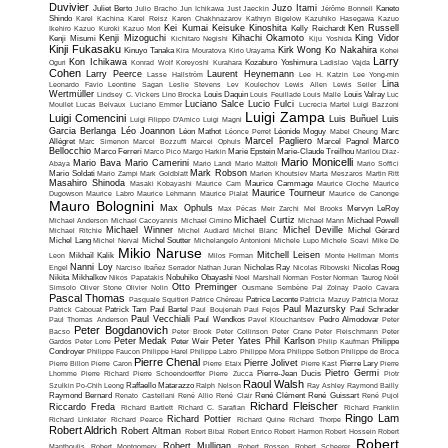
Duvivier
Juzo Itami
Juliet Berto
Julio Bracho
Jun Ichikawa
Just Jaeckin
Jérôme Bonnell
Kaneto
Shindo
Karel Kachina
Karel Reisz
Karen Chakhnazarov
Kathryn Bigelow
Kazuhiko Hasegawa
Kazuo
Kei Kumai
Keisuke Kinoshita
Ken Russell
Ikehiro
Kazuo Kuroki
Kazuo Mori
Kelly Reichardt
Kenji Mizoguchi
Kihachi Okamoto
King Vidor
Kenji Misumi
Kichitaro Negishi
Kiju Yoshida
Kinji Fukasaku
Kirk Wong
Ko Nakahira
Kinuyo Tanaka
Kira Mouratova
Kirio Urayama
Kohei
Larry
Kon Ichikawa
Oguri
Konrad Wolf
Koreyoshi Kurahara
Kozaburo Yoshimura
Ladislao Vajda
Cohen
Larry Peerce
Laurent Heynemann
Lasse Hallström
Lee H. Katzin
Lee Yong-min
Lina
Leonardo Favio
Leontine Sagan
Leslie Stevens
Lev Koulechov
Lewis Allen
Lewis Seiler
Wertmüller
Lindsey C. Vickers
Lino Brocka
Louis Daquin
Louis Feuillade
Louis Malle
Louis Valray
Luc
Luciano Salce
Lucio Fulci
Moullet
Lucas Belvaux
Luciano Emmer
Lucrecia Martel
Luigi Bazzoni
Luigi Zampa
Luigi Comencini
Luis Buñuel
Luis
Luigi Filippo D'Amico
Luigi Magni
Garcia Berlanga
Léo Joannon
Léon Mathot
Léonce Perret
Léonide Moguy
Mabel Cheung
Marc
Marcel Pagliero
Marco
Allégret
Marc Simenon
Marcel Bozzuffi
Marcel Ophuls
Marcel Pagnol
Bellocchio
Marco Ferreri
Marco Pico
Margo Harkin
Marie Epstein
Marie-Claude Treilhou
Marilou Diaz-
Mario Monicelli
Mario Bava
Mario Camerini
Abaya
Mario Landi
Mario Mattoli
Mario Soffici
Mark Robson
Mario Soldati
Mario Zampi
Mark Goldblatt
Marlen Khoutsiev
Marta Meszaros
Martin Ritt
Masahiro Shinoda
Masaki Kobayashi
Maurice Cam
Maurice Cammage
Maurice Cloche
Maurice
Maurice Tourneur
Dugowson
Maurice Labro
Maurice Lehmann
Maurice Pialat
Maurice de Canonge
Mauro Bolognini
Max Ophuls
Max Pécas
Meir Zarchi
Mel Brooks
Mervyn LeRoy
Michael Curtiz
Michael Anderson
Michael Cacoyannis
Michael Cimino
Michael Mann
Michael Powell
Michael Winner
Michel Deville
Michael Ritchie
Michel Audiard
Michel Blanc
Michel Gérard
Michel Lang
Michel Nerval
Michel Soutter
Michelangelo Antonioni
Michele Lupo
Michele Soavi
Mike De
Mikio Naruse
Mitchell Leisen
Leon
Mikhaïl Kalik
Milos Forman
Monte Hellman
Morris
Nanni Loy
Engel
Narciso Ibañez Serrador
Nathan Juran
Nicholas Ray
Nicolas Ribowski
Nicolas Roeg
Nikita Mikhalkov
Nikos Papatakis
Nobuhiko Obayashi
Noel Marshall
Norman Foster
Norman Taurog
Noël
Otto Preminger
Simsolo
Oliver Stone
Olivier Nolin
Ousmane Sembène
Pal Zolnay
Paolo Cavara
Pascal Thomas
Pasquale Squitieri
Patrice Chéreau
Patrice Leconte
Patricia Mazuy
Patricia Moraz
Paul Mazursky
Patrick Cabouat
Patrick Tam
Paul Bartel
Paul Boujenah
Paul Fejos
Paul Schrader
Paul Vecchiali
Paul Thomas Anderson
Paul Wendkos
Pavel Klouchantsev
Pedro Almodovar
Peter
Peter Bogdanovich
Bacso
Peter Brook
Peter Collinson
Peter Crane
Peter Fleischmann
Peter
Peter Medak
Peter Yates
Phil Karlson
Gardos
Peter Lorre
Peter Weir
Philip Kaufman
Philippe
Condroyer
Philippe Faucon
Philippe Harel
Philippe Labro
Philippe Mora
Philippe Setbon
Philippe de Broca
Pierre Chenal
Pierre Jolivet
Pierre Billon
Pierre Caron
Pierre Etaix
Pierre Kast
Pierre Lary
Pierre
Pietro Germi
Lhomme
Pierre Richard
Pierre Schoendoerffer
Pierre Zucca
Pierre-Jean Ducis
Piotr
Raoul Walsh
Szulkin
Po-Chih Leong
Raffaello Matarazzo
Ralph Nelson
Ray Ashley
Raymond Bailly
Raymond Bernard
Renato Castellani
René Allio
René Clair
René Clément
René Guissart
René Pujol
Richard Fleischer
Riccardo Freda
Richard Bartlett
Richard C. Sarafian
Richard Franklin
Ringo Lam
Richard Pottier
Richard Linklater
Richard Pearce
Richard Quine
Richard Thorpe
Robert Aldrich
Robert Altman
Robert Bibal
Robert Enrico
Robert Harmon
Robert Hossein
Robert
Robert
Robert Mulligan
Manthoulis
Robert Montgomery
Robert Rossen
Robert Scheerer