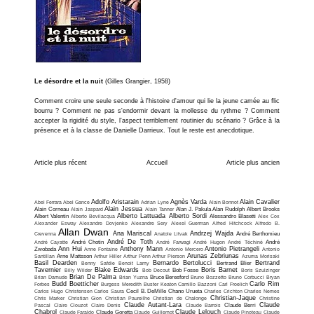
Le désordre et la nuit
(Gilles Grangier, 1958)
Comment croire une seule seconde à l'histoire d'amour qui lie la jeune camée au flic
bourru ? Comment ne pas s'endormir devant la mollesse du rythme ? Comment
accepter la rigidité du style, l'aspect terriblement routinier du scénario ? Grâce à la
présence et à la classe de Danielle Darrieux. Tout le reste est anecdotique.
Article plus récent
Accueil
Article plus ancien
Adolfo Aristarain
Agnès Varda
Alain Cavalier
Abel Ferrara
Abel Gance
Adrian Lyne
Alain Bonnot
Alain Jessua
Alain Corneau
Alain Jaspard
Alain Tanner
Alan J. Pakula
Alan Rudolph
Albert Brooks
Alberto Lattuada
Alberto Sordi
Albert Valentin
Alberto Bevilacqua
Alessandro Blasetti
Alex Cox
Alexander Esway
Alexandre Dovjenko
Alexandre Sery
Alexeï Guerman
Alfred Hitchcock
Alfredo B.
Allan Dwan
Ana Mariscal
Andrzej Wajda
Crevenna
Anatole Litvak
André Berthomieu
André De Toth
André Cayatte
André Chotin
André Farwagi
André Hugon
André Téchiné
André
Ann Hui
Anthony Mann
Antonio Pietrangeli
Zwobada
Anne Fontaine
Antonio Mercero
Antonio
Arunas Zebriunas
Santillan
Arne Mattsson
Arthur Hiller
Arthur Penn
Arthur Pierson
Azuma Morisaki
Basil Dearden
Bernardo Bertolucci
Bertrand
Benny Safdie
Benoit Lamy
Bertrand Blier
Tavernier
Blake Edwards
Boris Barnet
Billy Wilder
Bob Decout
Bob Fosse
Boris Szulzinger
Brian De Palma
Brian Damude
Brian Yuzna
Bruce Beresford
Bruno Bozzetto
Bruno Corbucci
Bryan
Budd Boetticher
Carlo Rim
Forbes
Burgess Meredith
Buster Keaton
Camillo Bazzoni
Carl Froelich
Carlos Hugo Christensen
Carlos Saura
Cecil B. DeMille
Chano Urueta
Charles Crichton
Charles Nemes
Christian-Jaque
Chris Marker
Christian Gion
Christian Paureilhe
Christian de Chalonge
Christine
Claude Autant-Lara
Claude
Pascal
Claire Clouzot
Claire Denis
Claude Barrois
Claude Berri
Chabrol
Claude Lelouch
Claude Faraldo
Claude Goretta
Claude Guillemot
Claude Pinoteau
Claude