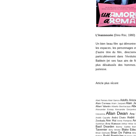
L'inassouvie
(Dino Risi, 1960)
Un bien beau film qui démontre s
les espaces, les personnages et
(l'autre titre du film, directe
particulièrement dans l'évolut
Baldwin (et ses faux airs de M
plus désabusés des hommes. 
justesse.
Article plus récent
Adolfo Arist
Abel Ferrara
Abel Gance
Alain J
Alain Corneau
Alain Jaspard
Alb
Albert Valentin
Alberto Bevilacqua
Alexander Esway
Alexandre Dovjenko
Allan Dwan
Ana 
Crevenna
André
André Cayatte
André Chotin
Ann Hui
An
Zwobada
Anne Fontaine
Santillan
Arne Mattsson
Arthur Hiller
A
Basil Dearden
Benny Safdie
Ben
Tavernier
Blake Edw
Billy Wilder
Brian De Palma
Brian Damude
Bri
Budd Boetticher
Forbes
Burgess Me