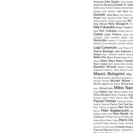
John Sayles
Reinhardt
John Schles
Joseph H. Lew
Josef von Sternberg
Safdie
José Antonio Nieves Conde
José
Moigné
Joël Santoni
Joël Séria
Ju
Duvivier
Juliet Berto
Julio Bracho
Shindo
Karel Kachina
Karel Reisz
Ka
Kei
Ikehiro
Kazuo Kuroki
Kazuo Mori
Kenji Mizoguchi
Kenji Misumi
Kic
Kinji Fukasaku
Kinuyo Tanaka
K
Kon Ichikawa
Oguri
Konrad Wolf
K
Cohen
Larry Peerce
Lasse Hal
Leonardo Favio
Leontine Sagan
Les
Wertmüller
Lindsey C. Vickers
Lino 
Moullet
Lucas Belvaux
Luciano Emmer
Luigi Comencini
Luigi Filippo D
Garcia Berlanga
Léo Joannon
Allégret
Marc Simenon
Marcel Bozzuf
Bellocchio
Marco Ferreri
Marco Pico
Mario Bava
Mario Cameri
Abaya
Mario Soldati
Mario Zampi
Mark Goldbla
Masahiro Shinoda
Masaki Kobaya
Dugowson
Maurice Labro
Maurice Leh
Mauro Bolognini
Max 
Michael Anderson
Michael Cacoyannis
Michael Winner
Michael Ritchie
M
Michel Lang
Michel Nerval
Michel Sout
Mikio Nar
Leon
Mikhaïl Kalik
Nanni Loy
Engel
Narciso Ibañez Serr
Nikita Mikhalkov
Nikos Papatakis
Nobu
Ot
Simsolo
Oliver Stone
Olivier Nolin
Pascal Thomas
Pasquale Squiti
Patrick Cabouat
Patrick Tam
Paul Bart
Paul Vecchia
Paul Thomas Anderson
Peter Bogdanovich
Bacso
Pe
Peter Medak
Gardos
Peter Lorre
Pe
Condroyer
Philippe Faucon
Philippe Har
Pierre Ch
Pierre Billon
Pierre Caron
Lhomme
Pierre Richard
Pierre Schoend
Szulkin
Po-Chih Leong
Raffaello Matar
Raymond Bernard
Renato Castellani
R