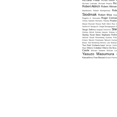
Riccardo Freda
Richard Bartlett
R
Ric
Richard Linklater
Richard Pearce
Robert Aldrich
Robert Altman
Robe
Manthoulis
Robert Montgomery
Siodmak
Robert Wise
Rob
Roger Corma
Rogelio A. Gonzalez
Viñoly Barreto
Romano Ferrara
Rouben
Meyer
Russell Rouse
Ruth Orkin
Ruy G
Senkichi Taniguchi
Serge Bourguignon
S
Shin
Sergio Sollima
Sergueï Soloviov
Sidney Gilliat
Sidney Hayers
Sidney L
Stanley Kwan
Steno
Stephanie Roth
Heisler
Stuart Rosenberg
Sydney Poll
Kitano
Takumi Furukawa
Tatsumi Kumas
Brass
Tod Browning
Tommy Lee Wallac
Tsui Hark
Umberto Lenzi
Vaclav Vorli
Rigo
Vittorio Cottafavi
Vittorio De Sica
Castle
William Dieterle
William Lus
Yasuzo Masumura
Kawashima
Yves Boisset
Zivojin Pavlo