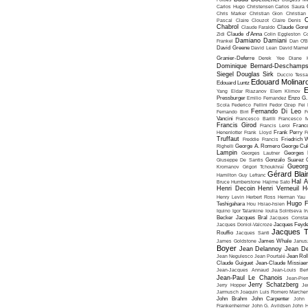
Carlos Hugo Christensen
Carlos Saura
Chris Marker
Christian Gion
Christian
C
Pascal
Claire Clouzot
Claire Denis
Chabrol
Claude Faraldo
Claude Goret
Zidi
Claude d'Anna
Colin Eggleston
Co
Damiano Damiani
Frankel
Dan O'
David Greene
David Lean
David Mame
Granier-Deferre
Derek Yee
Diane 
Dominique Bernard-Deschamp
Siegel
Douglas Sirk
Duccio Tessa
Edouard Molinar
Edouard Luntz
E
Yang
Eldar Riazanov
Elem Klimov
Pressburger
Emilio Fernandez
Enzo G. 
Scola
Federico Fellini
Fedor Ozep
Fei
Fernando Di Leo
Fernando Birri
F
Vancini
Francesco Barilli
Francesco M
Francis Girod
Francis Leroi
Franco
Henenlotter
Frank Lloyd
Frank Perry
F
Truffaut
Freddie Francis
Friedrich 
Righelli
George A. Romero
George Cu
Lampin
Georges Lautner
Georges 
Giuseppe De Santis
Gonzalo Suarez
Gueorg
Kromanov
Grigori Tchoukhraï
Gérard Blai
Hamilton
Guy Lefranc
Hal 
Bruce Humberstone
Hajime Sato
Henri Decoin
Henri Verneuil
H
Henry Levin
Herbert Ross
Herman Yau
Hugo F
Teshigahara
Hou Hsiao-hsien
Iquino
Igor Talankine
Ioulia Solntseva
I
Becker
Jacques Bral
Jacques Consta
Jacques Doniol-Valcroze
Jacques Feyd
Jacques T
Rouffio
Jacques Santi
James Goldstone
James Whale
Janus
Boyer
Jean Delannoy
Jean De
Jean Negulesco
Jean Pourtalé
Jean Rol
Claude Guiguet
Jean-Claude Missiae
Jean-Jacques Annaud
Jean-Louis Bert
Jean-Paul Le Chanois
Jean-Pie
Jerry Schatzberg
Jerry Hopper
Je
Jarmusch
Joaquin Luis Romero Marchen
John Brahm
John Carpenter
John 
Frankenheimer
John G. Avildsen
John H