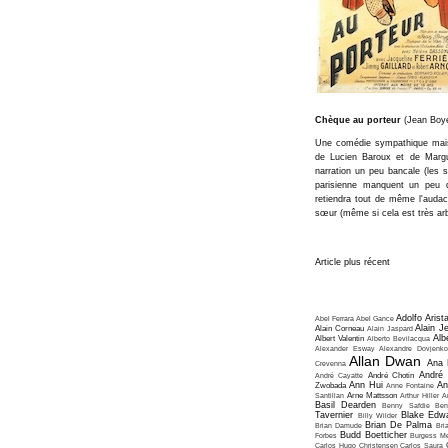
Chèque au porteur
(Jean Boye
Une comédie sympathique mais 
de Lucien Baroux et de Margue
narration un peu bancale (les
parisienne manquent un peu d
retiendra tout de même l'audace
sœur (même si cela est très arb
Article plus récent
Adolfo Arist
Abel Ferrara
Abel Gance
Alain J
Alain Corneau
Alain Jaspard
Alb
Albert Valentin
Alberto Bevilacqua
Alexander Esway
Alexandre Dovjenko
Allan Dwan
Ana 
Crevenna
André
André Cayatte
André Chotin
Ann Hui
An
Zwobada
Anne Fontaine
Santillan
Arne Mattsson
Arthur Hiller
A
Basil Dearden
Benny Safdie
Ben
Tavernier
Blake Edw
Billy Wilder
Brian De Palma
Brian Damude
Bri
Budd Boetticher
Forbes
Burgess Me
Carlos Hugo Christensen
Carlos Saura