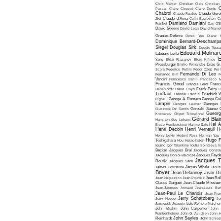
Chris Marker
Christian Gion
Christian
C
Pascal
Claire Clouzot
Claire Denis
Chabrol
Claude Faraldo
Claude Goret
Zidi
Claude d'Anna
Colin Eggleston
Co
Damiano Damiani
Frankel
Dan O'
David Greene
David Lean
David Mame
Granier-Deferre
Derek Yee
Diane 
Dominique Bernard-Deschamp
Siegel
Douglas Sirk
Duccio Tessa
Edouard Molinar
Edouard Luntz
E
Yang
Eldar Riazanov
Elem Klimov
Pressburger
Emilio Fernandez
Enzo G. 
Scola
Federico Fellini
Fedor Ozep
Fei
Fernando Di Leo
Fernando Birri
F
Vancini
Francesco Barilli
Francesco M
Francis Girod
Francis Leroi
Franco
Henenlotter
Frank Lloyd
Frank Perry
F
Truffaut
Freddie Francis
Friedrich 
Righelli
George A. Romero
George Cu
Lampin
Georges Lautner
Georges 
Giuseppe De Santis
Gonzalo Suarez
Gueorg
Kromanov
Grigori Tchoukhraï
Gérard Blai
Hamilton
Guy Lefranc
Hal 
Bruce Humberstone
Hajime Sato
Henri Decoin
Henri Verneuil
H
Henry Levin
Herbert Ross
Herman Yau
Hugo F
Teshigahara
Hou Hsiao-hsien
Iquino
Igor Talankine
Ioulia Solntseva
I
Becker
Jacques Bral
Jacques Consta
Jacques Doniol-Valcroze
Jacques Feyd
Jacques T
Rouffio
Jacques Santi
James Goldstone
James Whale
Janus
Boyer
Jean Delannoy
Jean De
Jean Negulesco
Jean Pourtalé
Jean Rol
Claude Guiguet
Jean-Claude Missiae
Jean-Jacques Annaud
Jean-Louis Bert
Jean-Paul Le Chanois
Jean-Pie
Jerry Schatzberg
Jerry Hopper
Je
Jarmusch
Joaquin Luis Romero Marchen
John Brahm
John Carpenter
John 
Frankenheimer
John G. Avildsen
John H
John Sayles
Reinhardt
John Schles