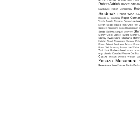
Ric
Richard Linklater
Richard Pearce
Robert Aldrich
Robert Altman
Robe
Manthoulis
Robert Montgomery
Siodmak
Robert Wise
Rob
Roger Corma
Rogelio A. Gonzalez
Viñoly Barreto
Romano Ferrara
Rouben
Meyer
Russell Rouse
Ruth Orkin
Ruy G
Senkichi Taniguchi
Serge Bourguignon
S
Shin
Sergio Sollima
Sergueï Soloviov
Sidney Gilliat
Sidney Hayers
Sidney L
Stanley Kwan
Steno
Stephanie Roth
Heisler
Stuart Rosenberg
Sydney Poll
Kitano
Takumi Furukawa
Tatsumi Kumas
Brass
Tod Browning
Tommy Lee Wallac
Tsui Hark
Umberto Lenzi
Vaclav Vorli
Rigo
Vittorio Cottafavi
Vittorio De Sica
Castle
William Dieterle
William Lus
Yasuzo Masumura
Kawashima
Yves Boisset
Zivojin Pavlo