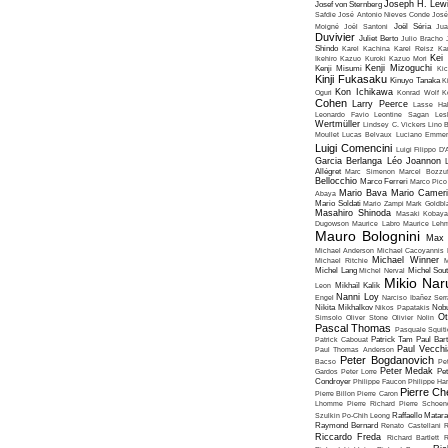
Joseph H. Lew
Josef von Sternberg
Safdie
José Antonio Nieves Conde
José
Moigné
Joël Santoni
Joël Séria
Ju
Duvivier
Juliet Berto
Julio Bracho
Shindo
Karel Kachina
Karel Reisz
Ka
Kei
Ikehiro
Kazuo Kuroki
Kazuo Mori
Kenji Mizoguchi
Kenji Misumi
Kic
Kinji Fukasaku
Kinuyo Tanaka
K
Kon Ichikawa
Oguri
Konrad Wolf
K
Cohen
Larry Peerce
Lasse Hal
Leonardo Favio
Leontine Sagan
Les
Wertmüller
Lindsey C. Vickers
Lino 
Moullet
Lucas Belvaux
Luciano Emmer
Luigi Comencini
Luigi Filippo D
Garcia Berlanga
Léo Joannon
Allégret
Marc Simenon
Marcel Bozzuf
Bellocchio
Marco Ferreri
Marco Pico
Mario Bava
Mario Cameri
Abaya
Mario Soldati
Mario Zampi
Mark Goldbla
Masahiro Shinoda
Masaki Kobaya
Dugowson
Maurice Labro
Maurice Leh
Mauro Bolognini
Max 
Michael Anderson
Michael Cacoyannis
Michael Winner
Michael Ritchie
M
Michel Lang
Michel Nerval
Michel Sout
Mikio Nar
Leon
Mikhaïl Kalik
Nanni Loy
Engel
Narciso Ibañez Serr
Nikita Mikhalkov
Nikos Papatakis
Nobu
Ot
Simsolo
Oliver Stone
Olivier Nolin
Pascal Thomas
Pasquale Squiti
Patrick Cabouat
Patrick Tam
Paul Bart
Paul Vecchia
Paul Thomas Anderson
Peter Bogdanovich
Bacso
Pe
Peter Medak
Gardos
Peter Lorre
Pe
Condroyer
Philippe Faucon
Philippe Har
Pierre Ch
Pierre Billon
Pierre Caron
Lhomme
Pierre Richard
Pierre Schoend
Szulkin
Po-Chih Leong
Raffaello Matar
Raymond Bernard
Renato Castellani
R
Riccardo Freda
Richard Bartlett
R