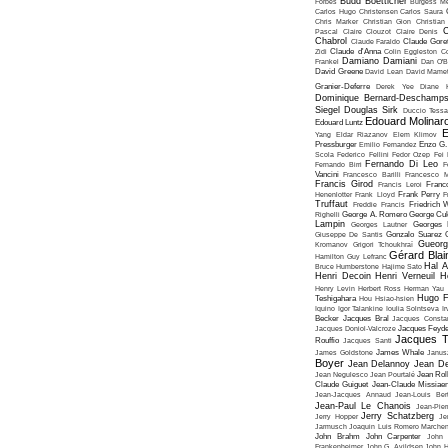
Budd Boetticher
Forbes
Burgess Me
Carlos Hugo Christensen
Carlos Saura
Chris Marker
Christian Gion
Christian
C
Pascal
Claire Clouzot
Claire Denis
Chabrol
Claude Faraldo
Claude Goret
Zidi
Claude d'Anna
Colin Eggleston
Co
Damiano Damiani
Frankel
Dan O'
David Greene
David Lean
David Mame
Granier-Deferre
Derek Yee
Diane 
Dominique Bernard-Deschamp
Siegel
Douglas Sirk
Duccio Tessa
Edouard Molinar
Edouard Luntz
E
Yang
Eldar Riazanov
Elem Klimov
Pressburger
Emilio Fernandez
Enzo G. 
Scola
Federico Fellini
Fedor Ozep
Fei
Fernando Di Leo
Fernando Birri
F
Vancini
Francesco Barilli
Francesco M
Francis Girod
Francis Leroi
Franco
Henenlotter
Frank Lloyd
Frank Perry
F
Truffaut
Freddie Francis
Friedrich 
Righelli
George A. Romero
George Cu
Lampin
Georges Lautner
Georges 
Giuseppe De Santis
Gonzalo Suarez
Gueorg
Kromanov
Grigori Tchoukhraï
Gérard Blai
Hamilton
Guy Lefranc
Hal 
Bruce Humberstone
Hajime Sato
Henri Decoin
Henri Verneuil
H
Henry Levin
Herbert Ross
Herman Yau
Hugo F
Teshigahara
Hou Hsiao-hsien
Iquino
Igor Talankine
Ioulia Solntseva
I
Becker
Jacques Bral
Jacques Consta
Jacques Doniol-Valcroze
Jacques Feyd
Jacques T
Rouffio
Jacques Santi
James Goldstone
James Whale
Janus
Boyer
Jean Delannoy
Jean De
Jean Negulesco
Jean Pourtalé
Jean Rol
Claude Guiguet
Jean-Claude Missiae
Jean-Jacques Annaud
Jean-Louis Bert
Jean-Paul Le Chanois
Jean-Pie
Jerry Schatzberg
Jerry Hopper
Je
Jarmusch
Joaquin Luis Romero Marchen
John Brahm
John Carpenter
John 
Frankenheimer
John G. Avildsen
John H