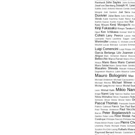
John Sayles
Reinhardt
John Schles
Joseph H. Lew
Josef von Sternberg
Safdie
José Antonio Nieves Conde
José
Moigné
Joël Santoni
Joël Séria
Ju
Duvivier
Juliet Berto
Julio Bracho
Shindo
Karel Kachina
Karel Reisz
Ka
Kei
Ikehiro
Kazuo Kuroki
Kazuo Mori
Kenji Mizoguchi
Kenji Misumi
Kic
Kinji Fukasaku
Kinuyo Tanaka
K
Kon Ichikawa
Oguri
Konrad Wolf
K
Cohen
Larry Peerce
Lasse Hal
Leonardo Favio
Leontine Sagan
Les
Wertmüller
Lindsey C. Vickers
Lino 
Moullet
Lucas Belvaux
Luciano Emmer
Luigi Comencini
Luigi Filippo D
Garcia Berlanga
Léo Joannon
Allégret
Marc Simenon
Marcel Bozzuf
Bellocchio
Marco Ferreri
Marco Pico
Mario Bava
Mario Cameri
Abaya
Mario Soldati
Mario Zampi
Mark Goldbla
Masahiro Shinoda
Masaki Kobaya
Dugowson
Maurice Labro
Maurice Leh
Mauro Bolognini
Max 
Michael Anderson
Michael Cacoyannis
Michael Winner
Michael Ritchie
M
Michel Lang
Michel Nerval
Michel Sout
Mikio Nar
Leon
Mikhaïl Kalik
Nanni Loy
Engel
Narciso Ibañez Serr
Nikita Mikhalkov
Nikos Papatakis
Nobu
Ot
Simsolo
Oliver Stone
Olivier Nolin
Pascal Thomas
Pasquale Squiti
Patrick Cabouat
Patrick Tam
Paul Bart
Paul Vecchia
Paul Thomas Anderson
Peter Bogdanovich
Bacso
Pe
Peter Medak
Gardos
Peter Lorre
Pe
Condroyer
Philippe Faucon
Philippe Har
Pierre Ch
Pierre Billon
Pierre Caron
Lhomme
Pierre Richard
Pierre Schoend
Szulkin
Po-Chih Leong
Raffaello Matar
Raymond Bernard
Renato Castellani
R