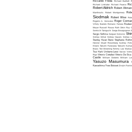
Riccardo Freda
Richard Bartlett
R
Ric
Richard Linklater
Richard Pearce
Robert Aldrich
Robert Altman
Robe
Manthoulis
Robert Montgomery
Siodmak
Robert Wise
Rob
Roger Corma
Rogelio A. Gonzalez
Viñoly Barreto
Romano Ferrara
Rouben
Meyer
Russell Rouse
Ruth Orkin
Ruy G
Senkichi Taniguchi
Serge Bourguignon
S
Shin
Sergio Sollima
Sergueï Soloviov
Sidney Gilliat
Sidney Hayers
Sidney L
Stanley Kwan
Steno
Stephanie Roth
Heisler
Stuart Rosenberg
Sydney Poll
Kitano
Takumi Furukawa
Tatsumi Kumas
Brass
Tod Browning
Tommy Lee Wallac
Tsui Hark
Umberto Lenzi
Vaclav Vorli
Rigo
Vittorio Cottafavi
Vittorio De Sica
Castle
William Dieterle
William Lus
Yasuzo Masumura
Kawashima
Yves Boisset
Zivojin Pavlo