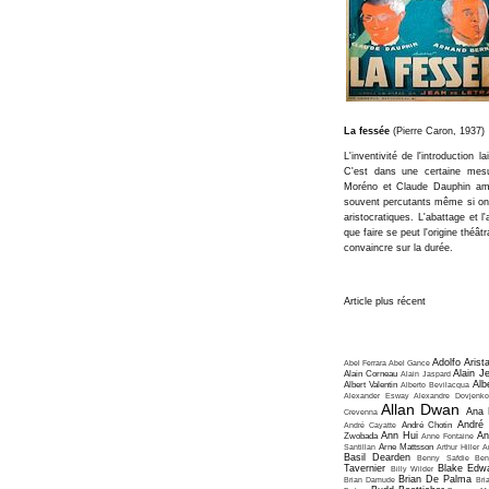
La fessée
(Pierre Caron, 1937)
L'inventivité de l'introduction l
C'est dans une certaine mesur
Moréno et Claude Dauphin amè
souvent percutants même si on 
aristocratiques. L'abattage et
que faire se peut l'origine théât
convaincre sur la durée.
Article plus récent
Adolfo Arist
Abel Ferrara
Abel Gance
Alain J
Alain Corneau
Alain Jaspard
Alb
Albert Valentin
Alberto Bevilacqua
Alexander Esway
Alexandre Dovjenko
Allan Dwan
Ana 
Crevenna
André
André Cayatte
André Chotin
Ann Hui
An
Zwobada
Anne Fontaine
Santillan
Arne Mattsson
Arthur Hiller
A
Basil Dearden
Benny Safdie
Ben
Tavernier
Blake Edw
Billy Wilder
Brian De Palma
Brian Damude
Bri