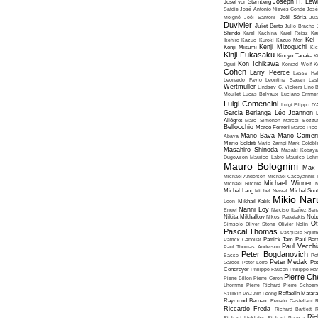
Joseph H. Lew
Josef von Sternberg
Safdie
José Antonio Nieves Conde
José
Moigné
Joël Santoni
Joël Séria
Ju
Duvivier
Juliet Berto
Julio Bracho
Shindo
Karel Kachina
Karel Reisz
Ka
Kei
Ikehiro
Kazuo Kuroki
Kazuo Mori
Kenji Mizoguchi
Kenji Misumi
Kic
Kinji Fukasaku
Kinuyo Tanaka
K
Kon Ichikawa
Oguri
Konrad Wolf
K
Cohen
Larry Peerce
Lasse Hal
Leonardo Favio
Leontine Sagan
Les
Wertmüller
Lindsey C. Vickers
Lino 
Moullet
Lucas Belvaux
Luciano Emmer
Luigi Comencini
Luigi Filippo D
Garcia Berlanga
Léo Joannon
Allégret
Marc Simenon
Marcel Bozzuf
Bellocchio
Marco Ferreri
Marco Pico
Mario Bava
Mario Cameri
Abaya
Mario Soldati
Mario Zampi
Mark Goldbla
Masahiro Shinoda
Masaki Kobaya
Dugowson
Maurice Labro
Maurice Leh
Mauro Bolognini
Max 
Michael Anderson
Michael Cacoyannis
Michael Winner
Michael Ritchie
M
Michel Lang
Michel Nerval
Michel Sout
Mikio Nar
Leon
Mikhaïl Kalik
Nanni Loy
Engel
Narciso Ibañez Serr
Nikita Mikhalkov
Nikos Papatakis
Nobu
Ot
Simsolo
Oliver Stone
Olivier Nolin
Pascal Thomas
Pasquale Squiti
Patrick Cabouat
Patrick Tam
Paul Bart
Paul Vecchia
Paul Thomas Anderson
Peter Bogdanovich
Bacso
Pe
Peter Medak
Gardos
Peter Lorre
Pe
Condroyer
Philippe Faucon
Philippe Har
Pierre Ch
Pierre Billon
Pierre Caron
Lhomme
Pierre Richard
Pierre Schoend
Szulkin
Po-Chih Leong
Raffaello Matar
Raymond Bernard
Renato Castellani
R
Riccardo Freda
Richard Bartlett
R
Ric
Richard Linklater
Richard Pearce