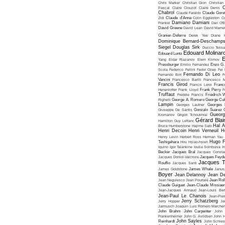
Chris Marker
Christian Gion
Christian
C
Pascal
Claire Clouzot
Claire Denis
Chabrol
Claude Faraldo
Claude Goret
Zidi
Claude d'Anna
Colin Eggleston
Co
Damiano Damiani
Frankel
Dan O'
David Greene
David Lean
David Mame
Granier-Deferre
Derek Yee
Diane 
Dominique Bernard-Deschamp
Siegel
Douglas Sirk
Duccio Tessa
Edouard Molinar
Edouard Luntz
E
Yang
Eldar Riazanov
Elem Klimov
Pressburger
Emilio Fernandez
Enzo G. 
Scola
Federico Fellini
Fedor Ozep
Fei
Fernando Di Leo
Fernando Birri
F
Vancini
Francesco Barilli
Francesco M
Francis Girod
Francis Leroi
Franco
Henenlotter
Frank Lloyd
Frank Perry
F
Truffaut
Freddie Francis
Friedrich 
Righelli
George A. Romero
George Cu
Lampin
Georges Lautner
Georges 
Giuseppe De Santis
Gonzalo Suarez
Gueorg
Kromanov
Grigori Tchoukhraï
Gérard Blai
Hamilton
Guy Lefranc
Hal 
Bruce Humberstone
Hajime Sato
Henri Decoin
Henri Verneuil
H
Henry Levin
Herbert Ross
Herman Yau
Hugo F
Teshigahara
Hou Hsiao-hsien
Iquino
Igor Talankine
Ioulia Solntseva
I
Becker
Jacques Bral
Jacques Consta
Jacques Doniol-Valcroze
Jacques Feyd
Jacques T
Rouffio
Jacques Santi
James Goldstone
James Whale
Janus
Boyer
Jean Delannoy
Jean De
Jean Negulesco
Jean Pourtalé
Jean Rol
Claude Guiguet
Jean-Claude Missiae
Jean-Jacques Annaud
Jean-Louis Bert
Jean-Paul Le Chanois
Jean-Pie
Jerry Schatzberg
Jerry Hopper
Je
Jarmusch
Joaquin Luis Romero Marchen
John Brahm
John Carpenter
John 
Frankenheimer
John G. Avildsen
John H
John Sayles
Reinhardt
John Schles