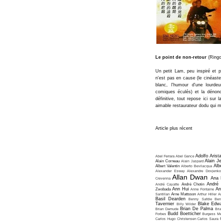
Le point de non-retour
(Ringo
Un petit Lam, peu inspiré et p
n'est pas en cause (le cinéaste 
blanc, l'humour d'une lourde
comiques éculés) et la dénonci
définitive, tout repose ici sur l
aimable restaurateur dodu qui ma
Article plus récent
Adolfo Arist
Abel Ferrara
Abel Gance
Alain J
Alain Corneau
Alain Jaspard
Alb
Albert Valentin
Alberto Bevilacqua
Alexander Esway
Alexandre Dovjenko
Allan Dwan
Ana 
Crevenna
André
André Cayatte
André Chotin
Ann Hui
An
Zwobada
Anne Fontaine
Santillan
Arne Mattsson
Arthur Hiller
A
Basil Dearden
Benny Safdie
Ben
Tavernier
Blake Edw
Billy Wilder
Brian De Palma
Brian Damude
Bri
Budd Boetticher
Forbes
Burgess Me
Carlos Hugo Christensen
Carlos Saura