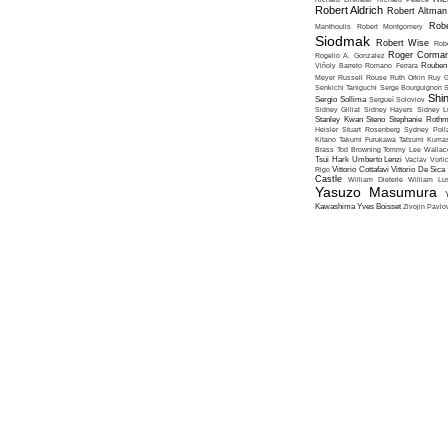
Robert Aldrich
Robert Altman
Robe
Manthoulis
Robert Montgomery
Siodmak
Robert Wise
Rob
Roger Corma
Rogelio A. Gonzalez
Viñoly Barreto
Romano Ferrara
Rouben
Meyer
Russell Rouse
Ruth Orkin
Ruy G
Senkichi Taniguchi
Serge Bourguignon
S
Shin
Sergio Sollima
Sergueï Soloviov
Sidney Gilliat
Sidney Hayers
Sidney L
Stanley Kwan
Steno
Stephanie Roth
Heisler
Stuart Rosenberg
Sydney Poll
Kitano
Takumi Furukawa
Tatsumi Kumas
Brass
Tod Browning
Tommy Lee Wallac
Tsui Hark
Umberto Lenzi
Vaclav Vorli
Rigo
Vittorio Cottafavi
Vittorio De Sica
Castle
William Dieterle
William Lus
Yasuzo Masumura
Kawashima
Yves Boisset
Zivojin Pavlo