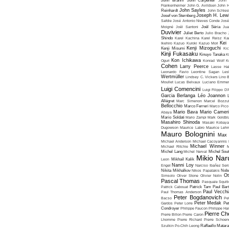
John Brahm
John Carpenter
John 
Frankenheimer
John G. Avildsen
John H
John Sayles
Reinhardt
John Schles
Joseph H. Lew
Josef von Sternberg
Safdie
José Antonio Nieves Conde
José
Moigné
Joël Santoni
Joël Séria
Ju
Duvivier
Juliet Berto
Julio Bracho
Shindo
Karel Kachina
Karel Reisz
Ka
Kei
Ikehiro
Kazuo Kuroki
Kazuo Mori
Kenji Mizoguchi
Kenji Misumi
Kic
Kinji Fukasaku
Kinuyo Tanaka
K
Kon Ichikawa
Oguri
Konrad Wolf
K
Cohen
Larry Peerce
Lasse Hal
Leonardo Favio
Leontine Sagan
Les
Wertmüller
Lindsey C. Vickers
Lino 
Moullet
Lucas Belvaux
Luciano Emmer
Luigi Comencini
Luigi Filippo D
Garcia Berlanga
Léo Joannon
Allégret
Marc Simenon
Marcel Bozzuf
Bellocchio
Marco Ferreri
Marco Pico
Mario Bava
Mario Cameri
Abaya
Mario Soldati
Mario Zampi
Mark Goldbla
Masahiro Shinoda
Masaki Kobaya
Dugowson
Maurice Labro
Maurice Leh
Mauro Bolognini
Max 
Michael Anderson
Michael Cacoyannis
Michael Winner
Michael Ritchie
M
Michel Lang
Michel Nerval
Michel Sout
Mikio Nar
Leon
Mikhaïl Kalik
Nanni Loy
Engel
Narciso Ibañez Serr
Nikita Mikhalkov
Nikos Papatakis
Nobu
Ot
Simsolo
Oliver Stone
Olivier Nolin
Pascal Thomas
Pasquale Squiti
Patrick Cabouat
Patrick Tam
Paul Bart
Paul Vecchia
Paul Thomas Anderson
Peter Bogdanovich
Bacso
Pe
Peter Medak
Gardos
Peter Lorre
Pe
Condroyer
Philippe Faucon
Philippe Har
Pierre Ch
Pierre Billon
Pierre Caron
Lhomme
Pierre Richard
Pierre Schoend
Szulkin
Po-Chih Leong
Raffaello Matar