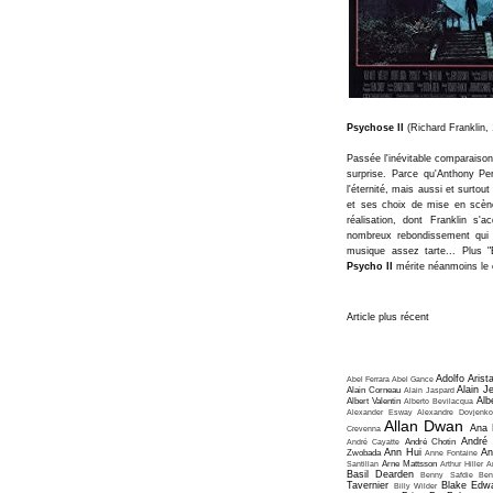
Psychose II
(Richard Franklin,
Passée l'inévitable comparaiso
surprise. Parce qu'Anthony P
l'éternité, mais aussi et surtou
et ses choix de mise en scèn
réalisation, dont Franklin s'
nombreux rebondissement qui p
musique assez tarte... Plus 
Psycho II
mérite néanmoins le 
Article plus récent
Adolfo Arist
Abel Ferrara
Abel Gance
Alain J
Alain Corneau
Alain Jaspard
Alb
Albert Valentin
Alberto Bevilacqua
Alexander Esway
Alexandre Dovjenko
Allan Dwan
Ana 
Crevenna
André
André Cayatte
André Chotin
Ann Hui
An
Zwobada
Anne Fontaine
Santillan
Arne Mattsson
Arthur Hiller
A
Basil Dearden
Benny Safdie
Ben
Tavernier
Blake Edw
Billy Wilder