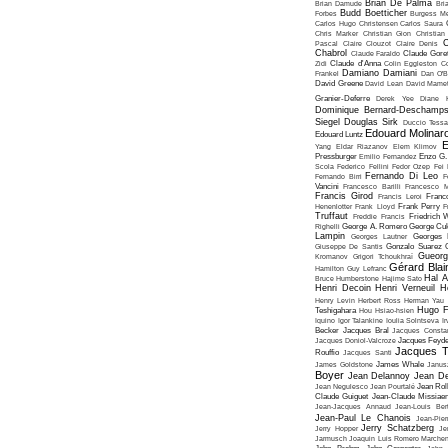
Brian De Palma
Brian Damude
Bri
Budd Boetticher
Forbes
Burgess Me
Carlos Hugo Christensen
Carlos Saura
Chris Marker
Christian Gion
Christian
C
Pascal
Claire Clouzot
Claire Denis
Chabrol
Claude Faraldo
Claude Goret
Zidi
Claude d'Anna
Colin Eggleston
Co
Damiano Damiani
Frankel
Dan O'
David Greene
David Lean
David Mame
Granier-Deferre
Derek Yee
Diane 
Dominique Bernard-Deschamp
Siegel
Douglas Sirk
Duccio Tessa
Edouard Molinar
Edouard Luntz
E
Yang
Eldar Riazanov
Elem Klimov
Pressburger
Emilio Fernandez
Enzo G. 
Scola
Federico Fellini
Fedor Ozep
Fei
Fernando Di Leo
Fernando Birri
F
Vancini
Francesco Barilli
Francesco M
Francis Girod
Francis Leroi
Franco
Henenlotter
Frank Lloyd
Frank Perry
F
Truffaut
Freddie Francis
Friedrich 
Righelli
George A. Romero
George Cu
Lampin
Georges Lautner
Georges 
Giuseppe De Santis
Gonzalo Suarez
Gueorg
Kromanov
Grigori Tchoukhraï
Gérard Blai
Hamilton
Guy Lefranc
Hal 
Bruce Humberstone
Hajime Sato
Henri Decoin
Henri Verneuil
H
Henry Levin
Herbert Ross
Herman Yau
Hugo F
Teshigahara
Hou Hsiao-hsien
Iquino
Igor Talankine
Ioulia Solntseva
I
Becker
Jacques Bral
Jacques Consta
Jacques Doniol-Valcroze
Jacques Feyd
Jacques T
Rouffio
Jacques Santi
James Goldstone
James Whale
Janus
Boyer
Jean Delannoy
Jean De
Jean Negulesco
Jean Pourtalé
Jean Rol
Claude Guiguet
Jean-Claude Missiae
Jean-Jacques Annaud
Jean-Louis Bert
Jean-Paul Le Chanois
Jean-Pie
Jerry Schatzberg
Jerry Hopper
Je
Jarmusch
Joaquin Luis Romero Marchen