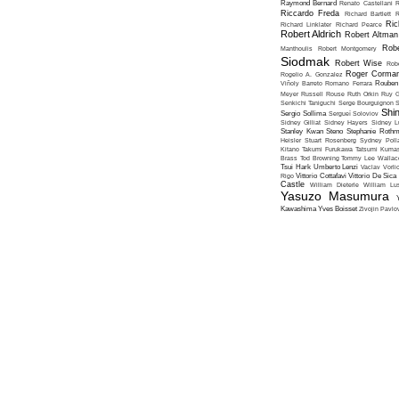
Raymond Bernard
Renato Castellani
R
Riccardo Freda
Richard Bartlett
R
Ric
Richard Linklater
Richard Pearce
Robert Aldrich
Robert Altman
Robe
Manthoulis
Robert Montgomery
Siodmak
Robert Wise
Rob
Roger Corma
Rogelio A. Gonzalez
Viñoly Barreto
Romano Ferrara
Rouben
Meyer
Russell Rouse
Ruth Orkin
Ruy G
Senkichi Taniguchi
Serge Bourguignon
S
Shin
Sergio Sollima
Sergueï Soloviov
Sidney Gilliat
Sidney Hayers
Sidney L
Stanley Kwan
Steno
Stephanie Roth
Heisler
Stuart Rosenberg
Sydney Poll
Kitano
Takumi Furukawa
Tatsumi Kumas
Brass
Tod Browning
Tommy Lee Wallac
Tsui Hark
Umberto Lenzi
Vaclav Vorli
Rigo
Vittorio Cottafavi
Vittorio De Sica
Castle
William Dieterle
William Lus
Yasuzo Masumura
Kawashima
Yves Boisset
Zivojin Pavlo