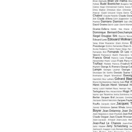
Brian De Palma
Brian Damude
Bri
Budd Boetticher
Forbes
Burgess Me
Carlos Hugo Christensen
Carlos Saura
Chris Marker
Christian Gion
Christian
C
Pascal
Claire Clouzot
Claire Denis
Chabrol
Claude Faraldo
Claude Goret
Zidi
Claude d'Anna
Colin Eggleston
Co
Damiano Damiani
Frankel
Dan O'
David Greene
David Lean
David Mame
Granier-Deferre
Derek Yee
Diane 
Dominique Bernard-Deschamp
Siegel
Douglas Sirk
Duccio Tessa
Edouard Molinar
Edouard Luntz
E
Yang
Eldar Riazanov
Elem Klimov
Pressburger
Emilio Fernandez
Enzo G. 
Scola
Federico Fellini
Fedor Ozep
Fei
Fernando Di Leo
Fernando Birri
F
Vancini
Francesco Barilli
Francesco M
Francis Girod
Francis Leroi
Franco
Henenlotter
Frank Lloyd
Frank Perry
F
Truffaut
Freddie Francis
Friedrich 
Righelli
George A. Romero
George Cu
Lampin
Georges Lautner
Georges 
Giuseppe De Santis
Gonzalo Suarez
Gueorg
Kromanov
Grigori Tchoukhraï
Gérard Blai
Hamilton
Guy Lefranc
Hal 
Bruce Humberstone
Hajime Sato
Henri Decoin
Henri Verneuil
H
Henry Levin
Herbert Ross
Herman Yau
Hugo F
Teshigahara
Hou Hsiao-hsien
Iquino
Igor Talankine
Ioulia Solntseva
I
Becker
Jacques Bral
Jacques Consta
Jacques Doniol-Valcroze
Jacques Feyd
Jacques T
Rouffio
Jacques Santi
James Goldstone
James Whale
Janus
Boyer
Jean Delannoy
Jean De
Jean Negulesco
Jean Pourtalé
Jean Rol
Claude Guiguet
Jean-Claude Missiae
Jean-Jacques Annaud
Jean-Louis Bert
Jean-Paul Le Chanois
Jean-Pie
Jerry Schatzberg
Jerry Hopper
Je
Jarmusch
Joaquin Luis Romero Marchen