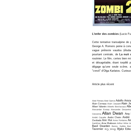
L'enfer des zombies
(Lucio Fu
Cette tentative transalpine de 
George A. Romero peine à convai
vague prétexte vaudou (éluda
pourtant centrale, de
La nuit 
routinier. Le film, certes bien
et désagréable, étant torpillé 
dégage qu'une seule scène, a
"crevé" d'Olga Karlatos. Curieu
Article plus récent
Adolfo Arist
Abel Ferrara
Abel Gance
Alain J
Alain Corneau
Alain Jaspard
Alb
Albert Valentin
Alberto Bevilacqua
Alexander Esway
Alexandre Dovjenko
Allan Dwan
Ana 
Crevenna
André
André Cayatte
André Chotin
Ann Hui
An
Zwobada
Anne Fontaine
Santillan
Arne Mattsson
Arthur Hiller
A
Basil Dearden
Benny Safdie
Ben
Tavernier
Blake Edw
Billy Wilder