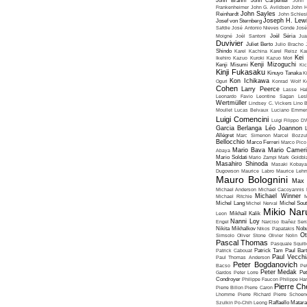
John Brahm
John Carpenter
John 
Frankenheimer
John G. Avildsen
John H
John Sayles
Reinhardt
John Schles
Joseph H. Lew
Josef von Sternberg
Safdie
José Antonio Nieves Conde
José
Moigné
Joël Santoni
Joël Séria
Ju
Duvivier
Juliet Berto
Julio Bracho
Shindo
Karel Kachina
Karel Reisz
Ka
Kei
Ikehiro
Kazuo Kuroki
Kazuo Mori
Kenji Mizoguchi
Kenji Misumi
Kic
Kinji Fukasaku
Kinuyo Tanaka
K
Kon Ichikawa
Oguri
Konrad Wolf
K
Cohen
Larry Peerce
Lasse Hal
Leonardo Favio
Leontine Sagan
Les
Wertmüller
Lindsey C. Vickers
Lino 
Moullet
Lucas Belvaux
Luciano Emmer
Luigi Comencini
Luigi Filippo D
Garcia Berlanga
Léo Joannon
Allégret
Marc Simenon
Marcel Bozzuf
Bellocchio
Marco Ferreri
Marco Pico
Mario Bava
Mario Cameri
Abaya
Mario Soldati
Mario Zampi
Mark Goldbla
Masahiro Shinoda
Masaki Kobaya
Dugowson
Maurice Labro
Maurice Leh
Mauro Bolognini
Max 
Michael Anderson
Michael Cacoyannis
Michael Winner
Michael Ritchie
M
Michel Lang
Michel Nerval
Michel Sout
Mikio Nar
Leon
Mikhaïl Kalik
Nanni Loy
Engel
Narciso Ibañez Serr
Nikita Mikhalkov
Nikos Papatakis
Nobu
Ot
Simsolo
Oliver Stone
Olivier Nolin
Pascal Thomas
Pasquale Squiti
Patrick Cabouat
Patrick Tam
Paul Bart
Paul Vecchia
Paul Thomas Anderson
Peter Bogdanovich
Bacso
Pe
Peter Medak
Gardos
Peter Lorre
Pe
Condroyer
Philippe Faucon
Philippe Har
Pierre Ch
Pierre Billon
Pierre Caron
Lhomme
Pierre Richard
Pierre Schoend
Szulkin
Po-Chih Leong
Raffaello Matar