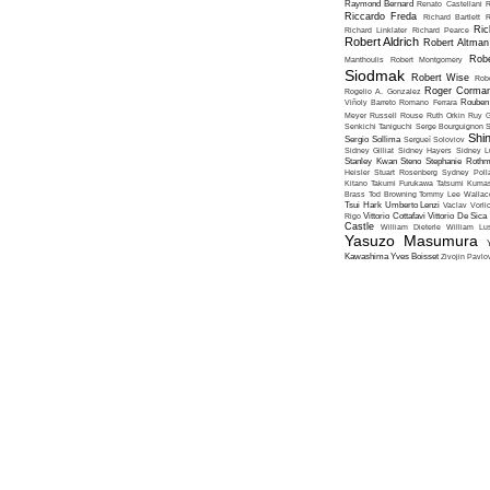
Raymond Bernard
Renato Castellani
R
Riccardo Freda
Richard Bartlett
R
Ric
Richard Linklater
Richard Pearce
Robert Aldrich
Robert Altman
Robe
Manthoulis
Robert Montgomery
Siodmak
Robert Wise
Rob
Roger Corma
Rogelio A. Gonzalez
Viñoly Barreto
Romano Ferrara
Rouben
Meyer
Russell Rouse
Ruth Orkin
Ruy G
Senkichi Taniguchi
Serge Bourguignon
S
Shin
Sergio Sollima
Sergueï Soloviov
Sidney Gilliat
Sidney Hayers
Sidney L
Stanley Kwan
Steno
Stephanie Roth
Heisler
Stuart Rosenberg
Sydney Poll
Kitano
Takumi Furukawa
Tatsumi Kumas
Brass
Tod Browning
Tommy Lee Wallac
Tsui Hark
Umberto Lenzi
Vaclav Vorli
Rigo
Vittorio Cottafavi
Vittorio De Sica
Castle
William Dieterle
William Lus
Yasuzo Masumura
Kawashima
Yves Boisset
Zivojin Pavlo