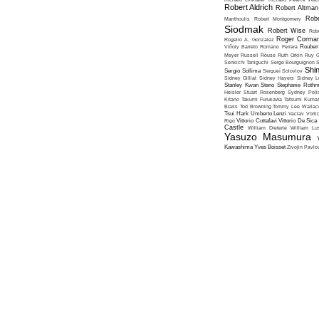
Robert Aldrich
Robert Altman
Robe
Manthoulis
Robert Montgomery
Siodmak
Robert Wise
Rob
Roger Corma
Rogelio A. Gonzalez
Viñoly Barreto
Romano Ferrara
Rouben
Meyer
Russell Rouse
Ruth Orkin
Ruy G
Senkichi Taniguchi
Serge Bourguignon
S
Shin
Sergio Sollima
Sergueï Soloviov
Sidney Gilliat
Sidney Hayers
Sidney L
Stanley Kwan
Steno
Stephanie Roth
Heisler
Stuart Rosenberg
Sydney Poll
Kitano
Takumi Furukawa
Tatsumi Kumas
Brass
Tod Browning
Tommy Lee Wallac
Tsui Hark
Umberto Lenzi
Vaclav Vorli
Rigo
Vittorio Cottafavi
Vittorio De Sica
Castle
William Dieterle
William Lus
Yasuzo Masumura
Kawashima
Yves Boisset
Zivojin Pavlo