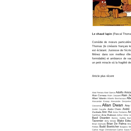
Le chaud lapin
(Pascal Thoma
Comédie de mœurs particulièrem
Thomas (le cinéaste français le 
est éclatant. Justesse de l'écri
Ménez dans son meilleur rôle 
formidable) et ambiance de va
un petit miracle où la fragilité
Article plus récent
Adolfo Arist
Abel Ferrara
Abel Gance
Alain J
Alain Corneau
Alain Jaspard
Alb
Albert Valentin
Alberto Bevilacqua
Alexander Esway
Alexandre Dovjenko
Allan Dwan
Ana 
Crevenna
André
André Cayatte
André Chotin
Ann Hui
An
Zwobada
Anne Fontaine
Santillan
Arne Mattsson
Arthur Hiller
A
Basil Dearden
Benny Safdie
Ben
Tavernier
Blake Edw
Billy Wilder
Brian De Palma
Brian Damude
Bri
Budd Boetticher
Forbes
Burgess Me
Carlos Hugo Christensen
Carlos Saura