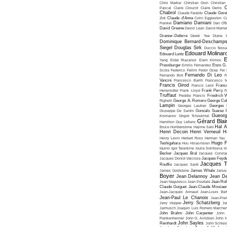
Chris Marker
Christian Gion
Christian
C
Pascal
Claire Clouzot
Claire Denis
Chabrol
Claude Faraldo
Claude Goret
Zidi
Claude d'Anna
Colin Eggleston
Co
Damiano Damiani
Frankel
Dan O'
David Greene
David Lean
David Mame
Granier-Deferre
Derek Yee
Diane 
Dominique Bernard-Deschamp
Siegel
Douglas Sirk
Duccio Tessa
Edouard Molinar
Edouard Luntz
E
Yang
Eldar Riazanov
Elem Klimov
Pressburger
Emilio Fernandez
Enzo G. 
Scola
Federico Fellini
Fedor Ozep
Fei
Fernando Di Leo
Fernando Birri
F
Vancini
Francesco Barilli
Francesco M
Francis Girod
Francis Leroi
Franco
Henenlotter
Frank Lloyd
Frank Perry
F
Truffaut
Freddie Francis
Friedrich 
Righelli
George A. Romero
George Cu
Lampin
Georges Lautner
Georges 
Giuseppe De Santis
Gonzalo Suarez
Gueorg
Kromanov
Grigori Tchoukhraï
Gérard Blai
Hamilton
Guy Lefranc
Hal 
Bruce Humberstone
Hajime Sato
Henri Decoin
Henri Verneuil
H
Henry Levin
Herbert Ross
Herman Yau
Hugo F
Teshigahara
Hou Hsiao-hsien
Iquino
Igor Talankine
Ioulia Solntseva
I
Becker
Jacques Bral
Jacques Consta
Jacques Doniol-Valcroze
Jacques Feyd
Jacques T
Rouffio
Jacques Santi
James Goldstone
James Whale
Janus
Boyer
Jean Delannoy
Jean De
Jean Negulesco
Jean Pourtalé
Jean Rol
Claude Guiguet
Jean-Claude Missiae
Jean-Jacques Annaud
Jean-Louis Bert
Jean-Paul Le Chanois
Jean-Pie
Jerry Schatzberg
Jerry Hopper
Je
Jarmusch
Joaquin Luis Romero Marchen
John Brahm
John Carpenter
John 
Frankenheimer
John G. Avildsen
John H
John Sayles
Reinhardt
John Schles