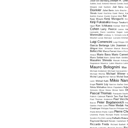
Joseph H. Lew
Josef von Sternberg
Safdie
José Antonio Nieves Conde
José
Moigné
Joël Santoni
Joël Séria
Ju
Duvivier
Juliet Berto
Julio Bracho
Shindo
Karel Kachina
Karel Reisz
Ka
Kei
Ikehiro
Kazuo Kuroki
Kazuo Mori
Kenji Mizoguchi
Kenji Misumi
Kic
Kinji Fukasaku
Kinuyo Tanaka
K
Kon Ichikawa
Oguri
Konrad Wolf
K
Cohen
Larry Peerce
Lasse Hal
Leonardo Favio
Leontine Sagan
Les
Wertmüller
Lindsey C. Vickers
Lino 
Moullet
Lucas Belvaux
Luciano Emmer
Luigi Comencini
Luigi Filippo D
Garcia Berlanga
Léo Joannon
Allégret
Marc Simenon
Marcel Bozzuf
Bellocchio
Marco Ferreri
Marco Pico
Mario Bava
Mario Cameri
Abaya
Mario Soldati
Mario Zampi
Mark Goldbla
Masahiro Shinoda
Masaki Kobaya
Dugowson
Maurice Labro
Maurice Leh
Mauro Bolognini
Max 
Michael Anderson
Michael Cacoyannis
Michael Winner
Michael Ritchie
M
Michel Lang
Michel Nerval
Michel Sout
Mikio Nar
Leon
Mikhaïl Kalik
Nanni Loy
Engel
Narciso Ibañez Serr
Nikita Mikhalkov
Nikos Papatakis
Nobu
Ot
Simsolo
Oliver Stone
Olivier Nolin
Pascal Thomas
Pasquale Squiti
Patrick Cabouat
Patrick Tam
Paul Bart
Paul Vecchia
Paul Thomas Anderson
Peter Bogdanovich
Bacso
Pe
Peter Medak
Gardos
Peter Lorre
Pe
Condroyer
Philippe Faucon
Philippe Har
Pierre Ch
Pierre Billon
Pierre Caron
Lhomme
Pierre Richard
Pierre Schoend
Szulkin
Po-Chih Leong
Raffaello Matar
Raymond Bernard
Renato Castellani
R
Riccardo Freda
Richard Bartlett
R
Ric
Richard Linklater
Richard Pearce