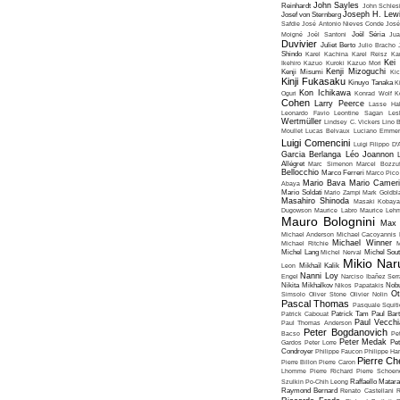
John Sayles
Reinhardt
John Schles
Joseph H. Lew
Josef von Sternberg
Safdie
José Antonio Nieves Conde
José
Moigné
Joël Santoni
Joël Séria
Ju
Duvivier
Juliet Berto
Julio Bracho
Shindo
Karel Kachina
Karel Reisz
Ka
Kei
Ikehiro
Kazuo Kuroki
Kazuo Mori
Kenji Mizoguchi
Kenji Misumi
Kic
Kinji Fukasaku
Kinuyo Tanaka
K
Kon Ichikawa
Oguri
Konrad Wolf
K
Cohen
Larry Peerce
Lasse Hal
Leonardo Favio
Leontine Sagan
Les
Wertmüller
Lindsey C. Vickers
Lino 
Moullet
Lucas Belvaux
Luciano Emmer
Luigi Comencini
Luigi Filippo D
Garcia Berlanga
Léo Joannon
Allégret
Marc Simenon
Marcel Bozzuf
Bellocchio
Marco Ferreri
Marco Pico
Mario Bava
Mario Cameri
Abaya
Mario Soldati
Mario Zampi
Mark Goldbla
Masahiro Shinoda
Masaki Kobaya
Dugowson
Maurice Labro
Maurice Leh
Mauro Bolognini
Max 
Michael Anderson
Michael Cacoyannis
Michael Winner
Michael Ritchie
M
Michel Lang
Michel Nerval
Michel Sout
Mikio Nar
Leon
Mikhaïl Kalik
Nanni Loy
Engel
Narciso Ibañez Serr
Nikita Mikhalkov
Nikos Papatakis
Nobu
Ot
Simsolo
Oliver Stone
Olivier Nolin
Pascal Thomas
Pasquale Squiti
Patrick Cabouat
Patrick Tam
Paul Bart
Paul Vecchia
Paul Thomas Anderson
Peter Bogdanovich
Bacso
Pe
Peter Medak
Gardos
Peter Lorre
Pe
Condroyer
Philippe Faucon
Philippe Har
Pierre Ch
Pierre Billon
Pierre Caron
Lhomme
Pierre Richard
Pierre Schoend
Szulkin
Po-Chih Leong
Raffaello Matar
Raymond Bernard
Renato Castellani
R