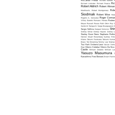
Riccardo Freda
Richard Bartlett
R
Ric
Richard Linklater
Richard Pearce
Robert Aldrich
Robert Altman
Robe
Manthoulis
Robert Montgomery
Siodmak
Robert Wise
Rob
Roger Corma
Rogelio A. Gonzalez
Viñoly Barreto
Romano Ferrara
Rouben
Meyer
Russell Rouse
Ruth Orkin
Ruy G
Senkichi Taniguchi
Serge Bourguignon
S
Shin
Sergio Sollima
Sergueï Soloviov
Sidney Gilliat
Sidney Hayers
Sidney L
Stanley Kwan
Steno
Stephanie Roth
Heisler
Stuart Rosenberg
Sydney Poll
Kitano
Takumi Furukawa
Tatsumi Kumas
Brass
Tod Browning
Tommy Lee Wallac
Tsui Hark
Umberto Lenzi
Vaclav Vorli
Rigo
Vittorio Cottafavi
Vittorio De Sica
Castle
William Dieterle
William Lus
Yasuzo Masumura
Kawashima
Yves Boisset
Zivojin Pavlo