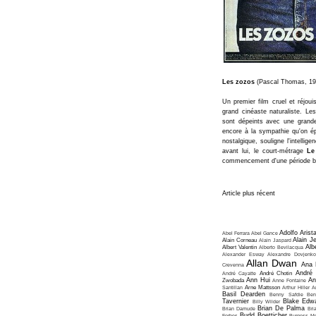
Les zozos
(Pascal Thomas, 19
Un premier film cruel et réjou
grand cinéaste naturaliste. Le
sont dépeints avec une grande
encore à la sympathie qu'on 
nostalgique, souligne l'intellig
avant lui, le court-métrage
Le
commencement d'une période bén
Article plus récent
Adolfo Arist
Abel Ferrara
Abel Gance
Alain J
Alain Corneau
Alain Jaspard
Alb
Albert Valentin
Alberto Bevilacqua
Alexander Esway
Alexandre Dovjenko
Allan Dwan
Ana 
Crevenna
André
André Cayatte
André Chotin
Ann Hui
An
Zwobada
Anne Fontaine
Santillan
Arne Mattsson
Arthur Hiller
A
Basil Dearden
Benny Safdie
Ben
Tavernier
Blake Edw
Billy Wilder
Brian De Palma
Brian Damude
Bri
Budd Boetticher
Forbes
Burgess Me