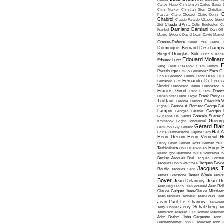
Carlos Hugo Christensen
Carlos Saura
Chris Marker
Christian Gion
Christian
C
Pascal
Claire Clouzot
Claire Denis
Chabrol
Claude Faraldo
Claude Goret
Zidi
Claude d'Anna
Colin Eggleston
Co
Damiano Damiani
Frankel
Dan O'
David Greene
David Lean
David Mame
Granier-Deferre
Derek Yee
Diane 
Dominique Bernard-Deschamp
Siegel
Douglas Sirk
Duccio Tessa
Edouard Molinar
Edouard Luntz
E
Yang
Eldar Riazanov
Elem Klimov
Pressburger
Emilio Fernandez
Enzo G. 
Scola
Federico Fellini
Fedor Ozep
Fei
Fernando Di Leo
Fernando Birri
F
Vancini
Francesco Barilli
Francesco M
Francis Girod
Francis Leroi
Franco
Henenlotter
Frank Lloyd
Frank Perry
F
Truffaut
Freddie Francis
Friedrich 
Righelli
George A. Romero
George Cu
Lampin
Georges Lautner
Georges 
Giuseppe De Santis
Gonzalo Suarez
Gueorg
Kromanov
Grigori Tchoukhraï
Gérard Blai
Hamilton
Guy Lefranc
Hal 
Bruce Humberstone
Hajime Sato
Henri Decoin
Henri Verneuil
H
Henry Levin
Herbert Ross
Herman Yau
Hugo F
Teshigahara
Hou Hsiao-hsien
Iquino
Igor Talankine
Ioulia Solntseva
I
Becker
Jacques Bral
Jacques Consta
Jacques Doniol-Valcroze
Jacques Feyd
Jacques T
Rouffio
Jacques Santi
James Goldstone
James Whale
Janus
Boyer
Jean Delannoy
Jean De
Jean Negulesco
Jean Pourtalé
Jean Rol
Claude Guiguet
Jean-Claude Missiae
Jean-Jacques Annaud
Jean-Louis Bert
Jean-Paul Le Chanois
Jean-Pie
Jerry Schatzberg
Jerry Hopper
Je
Jarmusch
Joaquin Luis Romero Marchen
John Brahm
John Carpenter
John 
Frankenheimer
John G. Avildsen
John H