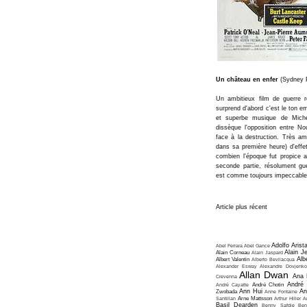
Un château en enfer
(Sydney P
Un ambitieux film de guerre 
surprend d'abord c'est le ton e
et superbe musique de Michel
dissèque l'opposition entre N
face à la destruction. Très am
dans sa première heure) d'effet
combien l'époque fut propice 
seconde partie, résolument guer
est comme toujours impeccable.
Article plus récent
Adolfo Arist
Abel Ferrara
Abel Gance
Alain J
Alain Corneau
Alain Jaspard
Alb
Albert Valentin
Alberto Bevilacqua
Alexander Esway
Alexandre Dovjenko
Allan Dwan
Ana 
Crevenna
André
André Cayatte
André Chotin
Ann Hui
An
Zwobada
Anne Fontaine
Santillan
Arne Mattsson
Arthur Hiller
A
Basil Dearden
Benny Safdie
Ben