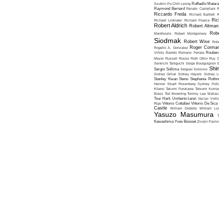
Szulkin
Po-Chih Leong
Raffaello Matar
Raymond Bernard
Renato Castellani
R
Riccardo Freda
Richard Bartlett
R
Ric
Richard Linklater
Richard Pearce
Robert Aldrich
Robert Altman
Robe
Manthoulis
Robert Montgomery
Siodmak
Robert Wise
Rob
Roger Corma
Rogelio A. Gonzalez
Viñoly Barreto
Romano Ferrara
Rouben
Meyer
Russell Rouse
Ruth Orkin
Ruy G
Senkichi Taniguchi
Serge Bourguignon
S
Shin
Sergio Sollima
Sergueï Soloviov
Sidney Gilliat
Sidney Hayers
Sidney L
Stanley Kwan
Steno
Stephanie Roth
Heisler
Stuart Rosenberg
Sydney Poll
Kitano
Takumi Furukawa
Tatsumi Kumas
Brass
Tod Browning
Tommy Lee Wallac
Tsui Hark
Umberto Lenzi
Vaclav Vorli
Rigo
Vittorio Cottafavi
Vittorio De Sica
Castle
William Dieterle
William Lus
Yasuzo Masumura
Kawashima
Yves Boisset
Zivojin Pavlo