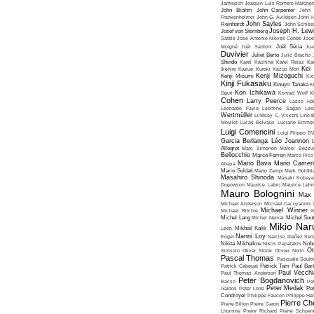
Jarmusch
Joaquin Luis Romero Marchen
John Brahm
John Carpenter
John 
Frankenheimer
John G. Avildsen
John H
John Sayles
Reinhardt
John Schles
Joseph H. Lew
Josef von Sternberg
Safdie
José Antonio Nieves Conde
José
Moigné
Joël Santoni
Joël Séria
Ju
Duvivier
Juliet Berto
Julio Bracho
Shindo
Karel Kachina
Karel Reisz
Ka
Kei
Ikehiro
Kazuo Kuroki
Kazuo Mori
Kenji Mizoguchi
Kenji Misumi
Kic
Kinji Fukasaku
Kinuyo Tanaka
K
Kon Ichikawa
Oguri
Konrad Wolf
K
Cohen
Larry Peerce
Lasse Hal
Leonardo Favio
Leontine Sagan
Les
Wertmüller
Lindsey C. Vickers
Lino 
Moullet
Lucas Belvaux
Luciano Emmer
Luigi Comencini
Luigi Filippo D
Garcia Berlanga
Léo Joannon
Allégret
Marc Simenon
Marcel Bozzuf
Bellocchio
Marco Ferreri
Marco Pico
Mario Bava
Mario Cameri
Abaya
Mario Soldati
Mario Zampi
Mark Goldbla
Masahiro Shinoda
Masaki Kobaya
Dugowson
Maurice Labro
Maurice Leh
Mauro Bolognini
Max 
Michael Anderson
Michael Cacoyannis
Michael Winner
Michael Ritchie
M
Michel Lang
Michel Nerval
Michel Sout
Mikio Nar
Leon
Mikhaïl Kalik
Nanni Loy
Engel
Narciso Ibañez Serr
Nikita Mikhalkov
Nikos Papatakis
Nobu
Ot
Simsolo
Oliver Stone
Olivier Nolin
Pascal Thomas
Pasquale Squiti
Patrick Cabouat
Patrick Tam
Paul Bart
Paul Vecchia
Paul Thomas Anderson
Peter Bogdanovich
Bacso
Pe
Peter Medak
Gardos
Peter Lorre
Pe
Condroyer
Philippe Faucon
Philippe Har
Pierre Ch
Pierre Billon
Pierre Caron
Lhomme
Pierre Richard
Pierre Schoend