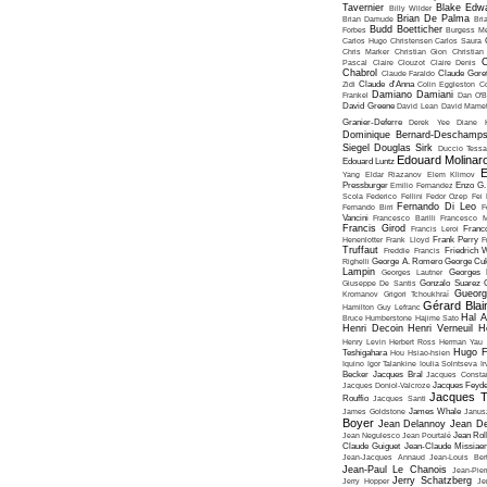
Tavernier
Blake Edw
Billy Wilder
Brian De Palma
Brian Damude
Bri
Budd Boetticher
Forbes
Burgess Me
Carlos Hugo Christensen
Carlos Saura
Chris Marker
Christian Gion
Christian
C
Pascal
Claire Clouzot
Claire Denis
Chabrol
Claude Faraldo
Claude Goret
Zidi
Claude d'Anna
Colin Eggleston
Co
Damiano Damiani
Frankel
Dan O'
David Greene
David Lean
David Mame
Granier-Deferre
Derek Yee
Diane 
Dominique Bernard-Deschamp
Siegel
Douglas Sirk
Duccio Tessa
Edouard Molinar
Edouard Luntz
E
Yang
Eldar Riazanov
Elem Klimov
Pressburger
Emilio Fernandez
Enzo G. 
Scola
Federico Fellini
Fedor Ozep
Fei
Fernando Di Leo
Fernando Birri
F
Vancini
Francesco Barilli
Francesco M
Francis Girod
Francis Leroi
Franco
Henenlotter
Frank Lloyd
Frank Perry
F
Truffaut
Freddie Francis
Friedrich 
Righelli
George A. Romero
George Cu
Lampin
Georges Lautner
Georges 
Giuseppe De Santis
Gonzalo Suarez
Gueorg
Kromanov
Grigori Tchoukhraï
Gérard Blai
Hamilton
Guy Lefranc
Hal 
Bruce Humberstone
Hajime Sato
Henri Decoin
Henri Verneuil
H
Henry Levin
Herbert Ross
Herman Yau
Hugo F
Teshigahara
Hou Hsiao-hsien
Iquino
Igor Talankine
Ioulia Solntseva
I
Becker
Jacques Bral
Jacques Consta
Jacques Doniol-Valcroze
Jacques Feyd
Jacques T
Rouffio
Jacques Santi
James Goldstone
James Whale
Janus
Boyer
Jean Delannoy
Jean De
Jean Negulesco
Jean Pourtalé
Jean Rol
Claude Guiguet
Jean-Claude Missiae
Jean-Jacques Annaud
Jean-Louis Bert
Jean-Paul Le Chanois
Jean-Pie
Jerry Schatzberg
Jerry Hopper
Je