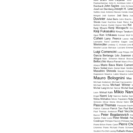
John Brahm
John Carpenter
John 
Frankenheimer
John G. Avildsen
John H
John Sayles
Reinhardt
John Schles
Joseph H. Lew
Josef von Sternberg
Safdie
José Antonio Nieves Conde
José
Moigné
Joël Santoni
Joël Séria
Ju
Duvivier
Juliet Berto
Julio Bracho
Shindo
Karel Kachina
Karel Reisz
Ka
Kei
Ikehiro
Kazuo Kuroki
Kazuo Mori
Kenji Mizoguchi
Kenji Misumi
Kic
Kinji Fukasaku
Kinuyo Tanaka
K
Kon Ichikawa
Oguri
Konrad Wolf
K
Cohen
Larry Peerce
Lasse Hal
Leonardo Favio
Leontine Sagan
Les
Wertmüller
Lindsey C. Vickers
Lino 
Moullet
Lucas Belvaux
Luciano Emmer
Luigi Comencini
Luigi Filippo D
Garcia Berlanga
Léo Joannon
Allégret
Marc Simenon
Marcel Bozzuf
Bellocchio
Marco Ferreri
Marco Pico
Mario Bava
Mario Cameri
Abaya
Mario Soldati
Mario Zampi
Mark Goldbla
Masahiro Shinoda
Masaki Kobaya
Dugowson
Maurice Labro
Maurice Leh
Mauro Bolognini
Max 
Michael Anderson
Michael Cacoyannis
Michael Winner
Michael Ritchie
M
Michel Lang
Michel Nerval
Michel Sout
Mikio Nar
Leon
Mikhaïl Kalik
Nanni Loy
Engel
Narciso Ibañez Serr
Nikita Mikhalkov
Nikos Papatakis
Nobu
Ot
Simsolo
Oliver Stone
Olivier Nolin
Pascal Thomas
Pasquale Squiti
Patrick Cabouat
Patrick Tam
Paul Bart
Paul Vecchia
Paul Thomas Anderson
Peter Bogdanovich
Bacso
Pe
Peter Medak
Gardos
Peter Lorre
Pe
Condroyer
Philippe Faucon
Philippe Har
Pierre Ch
Pierre Billon
Pierre Caron
Lhomme
Pierre Richard
Pierre Schoend
Szulkin
Po-Chih Leong
Raffaello Matar