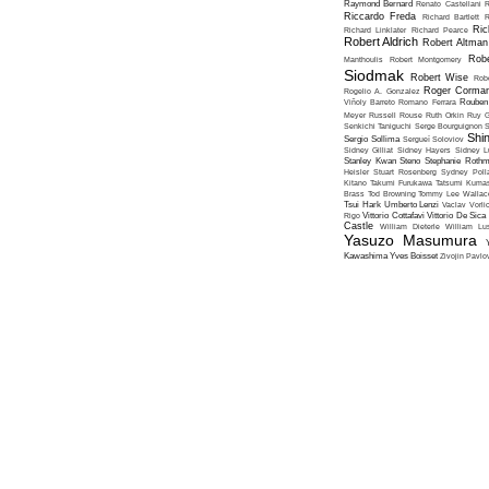
Raymond Bernard
Renato Castellani
R
Riccardo Freda
Richard Bartlett
R
Ric
Richard Linklater
Richard Pearce
Robert Aldrich
Robert Altman
Robe
Manthoulis
Robert Montgomery
Siodmak
Robert Wise
Rob
Roger Corma
Rogelio A. Gonzalez
Viñoly Barreto
Romano Ferrara
Rouben
Meyer
Russell Rouse
Ruth Orkin
Ruy G
Senkichi Taniguchi
Serge Bourguignon
S
Shin
Sergio Sollima
Sergueï Soloviov
Sidney Gilliat
Sidney Hayers
Sidney L
Stanley Kwan
Steno
Stephanie Roth
Heisler
Stuart Rosenberg
Sydney Poll
Kitano
Takumi Furukawa
Tatsumi Kumas
Brass
Tod Browning
Tommy Lee Wallac
Tsui Hark
Umberto Lenzi
Vaclav Vorli
Rigo
Vittorio Cottafavi
Vittorio De Sica
Castle
William Dieterle
William Lus
Yasuzo Masumura
Kawashima
Yves Boisset
Zivojin Pavlo