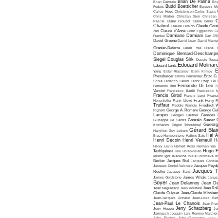
Brian De Palma
Brian Damude
Bri
Budd Boetticher
Forbes
Burgess Me
Carlos Hugo Christensen
Carlos Saura
Chris Marker
Christian Gion
Christian
C
Pascal
Claire Clouzot
Claire Denis
Chabrol
Claude Faraldo
Claude Goret
Zidi
Claude d'Anna
Colin Eggleston
Co
Damiano Damiani
Frankel
Dan O'
David Greene
David Lean
David Mame
Granier-Deferre
Derek Yee
Diane 
Dominique Bernard-Deschamp
Siegel
Douglas Sirk
Duccio Tessa
Edouard Molinar
Edouard Luntz
E
Yang
Eldar Riazanov
Elem Klimov
Pressburger
Emilio Fernandez
Enzo G. 
Scola
Federico Fellini
Fedor Ozep
Fei
Fernando Di Leo
Fernando Birri
F
Vancini
Francesco Barilli
Francesco M
Francis Girod
Francis Leroi
Franco
Henenlotter
Frank Lloyd
Frank Perry
F
Truffaut
Freddie Francis
Friedrich 
Righelli
George A. Romero
George Cu
Lampin
Georges Lautner
Georges 
Giuseppe De Santis
Gonzalo Suarez
Gueorg
Kromanov
Grigori Tchoukhraï
Gérard Blai
Hamilton
Guy Lefranc
Hal 
Bruce Humberstone
Hajime Sato
Henri Decoin
Henri Verneuil
H
Henry Levin
Herbert Ross
Herman Yau
Hugo F
Teshigahara
Hou Hsiao-hsien
Iquino
Igor Talankine
Ioulia Solntseva
I
Becker
Jacques Bral
Jacques Consta
Jacques Doniol-Valcroze
Jacques Feyd
Jacques T
Rouffio
Jacques Santi
James Goldstone
James Whale
Janus
Boyer
Jean Delannoy
Jean De
Jean Negulesco
Jean Pourtalé
Jean Rol
Claude Guiguet
Jean-Claude Missiae
Jean-Jacques Annaud
Jean-Louis Bert
Jean-Paul Le Chanois
Jean-Pie
Jerry Schatzberg
Jerry Hopper
Je
Jarmusch
Joaquin Luis Romero Marchen