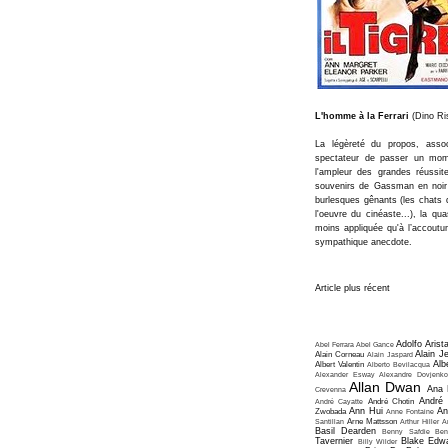
L'homme à la Ferrari
(Dino Ris
La légèreté du propos, assoc
spectateur de passer un mom
l'ampleur des grandes réussite
souvenirs de Gassman en noir 
burlesques gênants (les chats q
l'oeuvre du cinéaste...), la q
moins appliquée qu'à l’accoutu
sympathique anecdote.
Article plus récent
Adolfo Arist
Abel Ferrara
Abel Gance
Alain J
Alain Corneau
Alain Jaspard
Alb
Albert Valentin
Alberto Bevilacqua
Alexander Esway
Alexandre Dovjenko
Allan Dwan
Ana 
Crevenna
André
André Cayatte
André Chotin
Ann Hui
An
Zwobada
Anne Fontaine
Santillan
Arne Mattsson
Arthur Hiller
A
Basil Dearden
Benny Safdie
Ben
Tavernier
Blake Edw
Billy Wilder