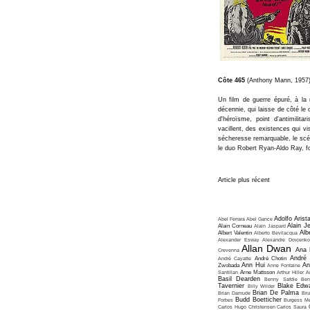
Côte 465
(Anthony Mann, 1957
Un film de guerre épuré, à la 
décennie, qui laisse de côté le 
d'héroïsme, point d'antimilit
vacillent, des existences qui v
sécheresse remarquable, le scén
le duo Robert Ryan-Aldo Ray, f
Article plus récent
Adolfo Arist
Abel Ferrara
Abel Gance
Alain J
Alain Corneau
Alain Jaspard
Alb
Albert Valentin
Alberto Bevilacqua
Alexander Esway
Alexandre Dovjenko
Allan Dwan
Ana 
Crevenna
André
André Cayatte
André Chotin
Ann Hui
An
Zwobada
Anne Fontaine
Santillan
Arne Mattsson
Arthur Hiller
A
Basil Dearden
Benny Safdie
Ben
Tavernier
Blake Edw
Billy Wilder
Brian De Palma
Brian Damude
Bri
Budd Boetticher
Forbes
Burgess Me
Carlos Hugo Christensen
Carlos Saura