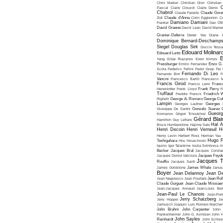
Chris Marker
Christian Gion
Christian
C
Pascal
Claire Clouzot
Claire Denis
Chabrol
Claude Faraldo
Claude Goret
Zidi
Claude d'Anna
Colin Eggleston
Co
Damiano Damiani
Frankel
Dan O'
David Greene
David Lean
David Mame
Granier-Deferre
Derek Yee
Diane 
Dominique Bernard-Deschamp
Siegel
Douglas Sirk
Duccio Tessa
Edouard Molinar
Edouard Luntz
E
Yang
Eldar Riazanov
Elem Klimov
Pressburger
Emilio Fernandez
Enzo G. 
Scola
Federico Fellini
Fedor Ozep
Fei
Fernando Di Leo
Fernando Birri
F
Vancini
Francesco Barilli
Francesco M
Francis Girod
Francis Leroi
Franco
Henenlotter
Frank Lloyd
Frank Perry
F
Truffaut
Freddie Francis
Friedrich 
Righelli
George A. Romero
George Cu
Lampin
Georges Lautner
Georges 
Giuseppe De Santis
Gonzalo Suarez
Gueorg
Kromanov
Grigori Tchoukhraï
Gérard Blai
Hamilton
Guy Lefranc
Hal 
Bruce Humberstone
Hajime Sato
Henri Decoin
Henri Verneuil
H
Henry Levin
Herbert Ross
Herman Yau
Hugo F
Teshigahara
Hou Hsiao-hsien
Iquino
Igor Talankine
Ioulia Solntseva
I
Becker
Jacques Bral
Jacques Consta
Jacques Doniol-Valcroze
Jacques Feyd
Jacques T
Rouffio
Jacques Santi
James Goldstone
James Whale
Janus
Boyer
Jean Delannoy
Jean De
Jean Negulesco
Jean Pourtalé
Jean Rol
Claude Guiguet
Jean-Claude Missiae
Jean-Jacques Annaud
Jean-Louis Bert
Jean-Paul Le Chanois
Jean-Pie
Jerry Schatzberg
Jerry Hopper
Je
Jarmusch
Joaquin Luis Romero Marchen
John Brahm
John Carpenter
John 
Frankenheimer
John G. Avildsen
John H
John Sayles
Reinhardt
John Schles