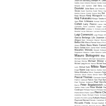
Joseph H. Lew
Josef von Sternberg
Safdie
José Antonio Nieves Conde
José
Moigné
Joël Santoni
Joël Séria
Ju
Duvivier
Juliet Berto
Julio Bracho
Shindo
Karel Kachina
Karel Reisz
Ka
Kei
Ikehiro
Kazuo Kuroki
Kazuo Mori
Kenji Mizoguchi
Kenji Misumi
Kic
Kinji Fukasaku
Kinuyo Tanaka
K
Kon Ichikawa
Oguri
Konrad Wolf
K
Cohen
Larry Peerce
Lasse Hal
Leonardo Favio
Leontine Sagan
Les
Wertmüller
Lindsey C. Vickers
Lino 
Moullet
Lucas Belvaux
Luciano Emmer
Luigi Comencini
Luigi Filippo D
Garcia Berlanga
Léo Joannon
Allégret
Marc Simenon
Marcel Bozzuf
Bellocchio
Marco Ferreri
Marco Pico
Mario Bava
Mario Cameri
Abaya
Mario Soldati
Mario Zampi
Mark Goldbla
Masahiro Shinoda
Masaki Kobaya
Dugowson
Maurice Labro
Maurice Leh
Mauro Bolognini
Max 
Michael Anderson
Michael Cacoyannis
Michael Winner
Michael Ritchie
M
Michel Lang
Michel Nerval
Michel Sout
Mikio Nar
Leon
Mikhaïl Kalik
Nanni Loy
Engel
Narciso Ibañez Serr
Nikita Mikhalkov
Nikos Papatakis
Nobu
Ot
Simsolo
Oliver Stone
Olivier Nolin
Pascal Thomas
Pasquale Squiti
Patrick Cabouat
Patrick Tam
Paul Bart
Paul Vecchia
Paul Thomas Anderson
Peter Bogdanovich
Bacso
Pe
Peter Medak
Gardos
Peter Lorre
Pe
Condroyer
Philippe Faucon
Philippe Har
Pierre Ch
Pierre Billon
Pierre Caron
Lhomme
Pierre Richard
Pierre Schoend
Szulkin
Po-Chih Leong
Raffaello Matar
Raymond Bernard
Renato Castellani
R
Riccardo Freda
Richard Bartlett
R
Ric
Richard Linklater
Richard Pearce