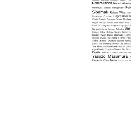
Robert Aldrich
Robert Altman
Robe
Manthoulis
Robert Montgomery
Siodmak
Robert Wise
Rob
Roger Corma
Rogelio A. Gonzalez
Viñoly Barreto
Romano Ferrara
Rouben
Meyer
Russell Rouse
Ruth Orkin
Ruy G
Senkichi Taniguchi
Serge Bourguignon
S
Shin
Sergio Sollima
Sergueï Soloviov
Sidney Gilliat
Sidney Hayers
Sidney L
Stanley Kwan
Steno
Stephanie Roth
Heisler
Stuart Rosenberg
Sydney Poll
Kitano
Takumi Furukawa
Tatsumi Kumas
Brass
Tod Browning
Tommy Lee Wallac
Tsui Hark
Umberto Lenzi
Vaclav Vorli
Rigo
Vittorio Cottafavi
Vittorio De Sica
Castle
William Dieterle
William Lus
Yasuzo Masumura
Kawashima
Yves Boisset
Zivojin Pavlo