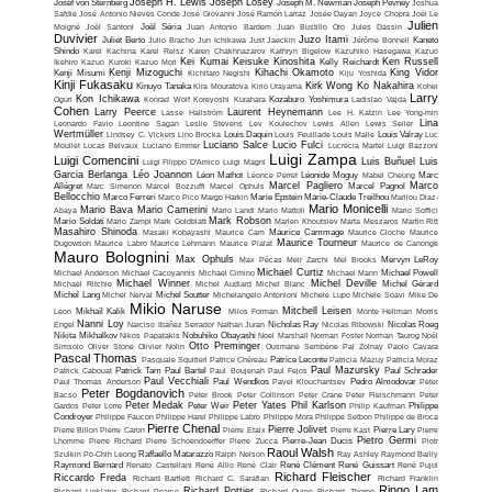
Joseph H. Lewis
Joseph Losey
Josef von Sternberg
Joseph M. Newman
Joseph Pevney
Joshua
Safdie
José Antonio Nieves Conde
José Giovanni
José Ramón Larraz
Josée Dayan
Joyce Chopra
Joël Le
Julien
Moigné
Joël Santoni
Joël Séria
Juan Antonio Bardem
Juan Bustillo Oro
Jules Dassin
Duvivier
Juzo Itami
Juliet Berto
Julio Bracho
Jun Ichikawa
Just Jaeckin
Jérôme Bonnell
Kaneto
Shindo
Karel Kachina
Karel Reisz
Karen Chakhnazarov
Kathryn Bigelow
Kazuhiko Hasegawa
Kazuo
Kei Kumai
Keisuke Kinoshita
Ken Russell
Ikehiro
Kazuo Kuroki
Kazuo Mori
Kelly Reichardt
Kenji Mizoguchi
Kihachi Okamoto
King Vidor
Kenji Misumi
Kichitaro Negishi
Kiju Yoshida
Kinji Fukasaku
Kirk Wong
Ko Nakahira
Kinuyo Tanaka
Kira Mouratova
Kirio Urayama
Kohei
Larry
Kon Ichikawa
Oguri
Konrad Wolf
Koreyoshi Kurahara
Kozaburo Yoshimura
Ladislao Vajda
Cohen
Larry Peerce
Laurent Heynemann
Lasse Hallström
Lee H. Katzin
Lee Yong-min
Lina
Leonardo Favio
Leontine Sagan
Leslie Stevens
Lev Koulechov
Lewis Allen
Lewis Seiler
Wertmüller
Lindsey C. Vickers
Lino Brocka
Louis Daquin
Louis Feuillade
Louis Malle
Louis Valray
Luc
Luciano Salce
Lucio Fulci
Moullet
Lucas Belvaux
Luciano Emmer
Lucrecia Martel
Luigi Bazzoni
Luigi Zampa
Luigi Comencini
Luis Buñuel
Luis
Luigi Filippo D'Amico
Luigi Magni
Garcia Berlanga
Léo Joannon
Léon Mathot
Léonce Perret
Léonide Moguy
Mabel Cheung
Marc
Marcel Pagliero
Marco
Allégret
Marc Simenon
Marcel Bozzuffi
Marcel Ophuls
Marcel Pagnol
Bellocchio
Marco Ferreri
Marco Pico
Margo Harkin
Marie Epstein
Marie-Claude Treilhou
Marilou Diaz-
Mario Monicelli
Mario Bava
Mario Camerini
Abaya
Mario Landi
Mario Mattoli
Mario Soffici
Mark Robson
Mario Soldati
Mario Zampi
Mark Goldblatt
Marlen Khoutsiev
Marta Meszaros
Martin Ritt
Masahiro Shinoda
Masaki Kobayashi
Maurice Cam
Maurice Cammage
Maurice Cloche
Maurice
Maurice Tourneur
Dugowson
Maurice Labro
Maurice Lehmann
Maurice Pialat
Maurice de Canonge
Mauro Bolognini
Max Ophuls
Max Pécas
Meir Zarchi
Mel Brooks
Mervyn LeRoy
Michael Curtiz
Michael Anderson
Michael Cacoyannis
Michael Cimino
Michael Mann
Michael Powell
Michael Winner
Michel Deville
Michael Ritchie
Michel Audiard
Michel Blanc
Michel Gérard
Michel Lang
Michel Nerval
Michel Soutter
Michelangelo Antonioni
Michele Lupo
Michele Soavi
Mike De
Mikio Naruse
Mitchell Leisen
Leon
Mikhaïl Kalik
Milos Forman
Monte Hellman
Morris
Nanni Loy
Engel
Narciso Ibañez Serrador
Nathan Juran
Nicholas Ray
Nicolas Ribowski
Nicolas Roeg
Nikita Mikhalkov
Nikos Papatakis
Nobuhiko Obayashi
Noel Marshall
Norman Foster
Norman Taurog
Noël
Otto Preminger
Simsolo
Oliver Stone
Olivier Nolin
Ousmane Sembène
Pal Zolnay
Paolo Cavara
Pascal Thomas
Pasquale Squitieri
Patrice Chéreau
Patrice Leconte
Patricia Mazuy
Patricia Moraz
Paul Mazursky
Patrick Cabouat
Patrick Tam
Paul Bartel
Paul Boujenah
Paul Fejos
Paul Schrader
Paul Vecchiali
Paul Thomas Anderson
Paul Wendkos
Pavel Klouchantsev
Pedro Almodovar
Peter
Peter Bogdanovich
Bacso
Peter Brook
Peter Collinson
Peter Crane
Peter Fleischmann
Peter
Peter Medak
Peter Yates
Phil Karlson
Gardos
Peter Lorre
Peter Weir
Philip Kaufman
Philippe
Condroyer
Philippe Faucon
Philippe Harel
Philippe Labro
Philippe Mora
Philippe Setbon
Philippe de Broca
Pierre Chenal
Pierre Jolivet
Pierre Billon
Pierre Caron
Pierre Etaix
Pierre Kast
Pierre Lary
Pierre
Pietro Germi
Lhomme
Pierre Richard
Pierre Schoendoerffer
Pierre Zucca
Pierre-Jean Ducis
Piotr
Raoul Walsh
Szulkin
Po-Chih Leong
Raffaello Matarazzo
Ralph Nelson
Ray Ashley
Raymond Bailly
Raymond Bernard
Renato Castellani
René Allio
René Clair
René Clément
René Guissart
René Pujol
Richard Fleischer
Riccardo Freda
Richard Bartlett
Richard C. Sarafian
Richard Franklin
Ringo Lam
Richard Pottier
Richard Linklater
Richard Pearce
Richard Quine
Richard Thorpe