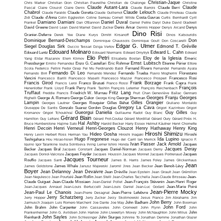
Christian-Jaque
Chris Marker
Christian Gion
Christian Paureilhe
Christian de Chalonge
Christine
Claude Autant-Lara
Claude
Pascal
Claire Clouzot
Claire Denis
Claude Barrois
Claude Berri
Chabrol
Claude Lelouch
Claude Faraldo
Claude Goretta
Claude Guillemot
Claude Pinoteau
Claude
Zidi
Claude d'Anna
Colin Eggleston
Coline Serreau
Cornell Wilde
Costa-Gavras
Curtis Bernhardt
Cyril
Damiano Damiani
Daniel Duval
Frankel
Dan O'Bannon
Daniel Petrie
Daryl Duke
David Gladwell
David Greene
David Lean
David Mamet
David Zucker
Denis Amar
Dennis Hopper
Denys Arcand
Denys
Dino Risi
Granier-Deferre
Derek Yee
Diane Kurys
Dimitri Kirsanoff
Dinos Katsouridis
Dominique Bernard-Deschamps
Don
Dominique Chaussois
Dominique Goult
Don Coscarelli
Edgar G. Ulmer
Siegel
Douglas Sirk
Edmond T. Gréville
Duccio Tessari
Dziga Vertov
Edouard Molinaro
Edward L. Cahn
Edouard Luntz
Edouard Niermans
Edward Dmytryk
Edward
Elio Petri
Eloy de la Iglesia
Yang
Eldar Riazanov
Elem Klimov
Elisabeta Bostan
Emeric
Ernst Lubitsch
Pressburger
Emilio Fernandez
Enzo G. Castellari
Eric Rohmer
Etienne Périer
Ettore
Scola
Federico Fellini
Fedor Ozep
Fei Mu
Ferdinando Baldi
Fernand Rivers
Fernandel
Fernando Ayala
Fernando Di Leo
Fernando Birri
Fernando Mendez
Fernando Trueba
Flavio Mogherini
Florestano
Vancini
Francesco Barilli
Francesco Maselli
Francesco Mazzei
Francesco Prosperi
Francesco Rosi
Francis Girod
Frank Borzage
Francis Leroi
Franco Brusati
Franco Rossi
Frank Capra
Frank
François
Henenlotter
Frank Lloyd
Frank Perry
Frank Tashlin
François Leterrier
François Reichenbach
Truffaut
Fritz Lang
Freddie Francis
Friedrich W. Murnau
Fruit Chan
Geneviève Baïlac
Gennaro
Georges Franju
Georges
Righelli
George A. Romero
George Cukor
George King
George Sherman
Lampin
Gilles Grangier
Georges Lautner
Georges Rouquier
Gilles Béhat
Giuliano Montaldo
Gregory La Cava
Giuseppe De Santis
Gonzalo Suarez
Gordon Douglas
Grigori Kazintsev
Grigori
Gueorgui Danielia
Guy Gilles
Kromanov
Grigori Tchoukhraï
Guillaume Radot
Guy Blanc
Guy
Gérard Blain
Hamilton
Guy Lefranc
Gérard Frot-Coutaz
Gérard Mordillat
Gérard Oury
Gérard Pirès
H.
Hal Ashby
Bruce Humberstone
Hajime Sato
Harold Becker
Harry Essex
Helmut Käutner
Henri Chomette
Henri Decoin
Henri Verneuil
Henri-Georges Clouzot
Henry Hathaway
Henry King
Hiroshi Shimizu
Hideo Gosha
Henry Levin
Herbert Ross
Herman Yau
Hiroshi Inagaki
Hiroshi
Hugo Fregonese
Ida Lupino
Teshigahara
Hou Hsiao-hsien
Hugo del Carril
Ian Merrick
Ignacio F.
Ivan Passer
Jack Arnold
Iquino
Igor Talankine
Ioulia Solntseva
Irving Lerner
Ishiro Honda
Jacques
Jacques Deray
Becker
Jacques Bral
Jacques Constant
Jacques Daniel-Norman
Jacques Demy
Jacques Doniol-Valcroze
Jacques Feyder
Jacques Houssin
Jacques Monnet
Jacques Poitrenaud
Jacques
Jacques Tourneur
Rouffio
Jacques Santi
James B. Harris
James Foley
James Glickenhaus
Jean
James Goldstone
James Whale
Janusz Majewski
Jaromil Jires
Jean Becker
Jean Benoît-Lévy
Boyer
Jean Delannoy
Jean Devaivre
Jean Dréville
Jean Epstein
Jean Girault
Jean Grémillon
Jean Negulesco
Jean Pourtalé
Jean Rollin
Jean Stelli
Jean-Charles Tacchella
Jean-Claude Brisseau
Jean-
Claude Guiguet
Jean-Claude Missiaen
Jean-Daniel Pollet
Jean-François Stévenin
Jean-Henri Roger
Jean-Jacques Annaud
Jean-Louis Bertuccelli
Jean-Louis Daniel
Jean-Luc Godard
Jean-Marie Poiré
Jean-Pierre Mocky
Jean-Paul Le Chanois
Jean-Pierre Desagnat
Jean-Pierre Lefebvre
Jerry Schatzberg
Jerry Hopper
Jerry Zucker
Jerzy Skolimowski
Jesus Franco
Jim Abrahams
Jim
John Berry
Jarmusch
Joaquin Luis Romero Marchent
Joe Dante
Joe May
John Badham
John Boorman
John Ford
John Brahm
John Carpenter
John Cassavetes
John Cromwell
John Flynn
John
Frankenheimer
John G. Avildsen
John Harlow
John Llewellyn Moxey
John McNaughton
John Milius
John
John Sayles
Reinhardt
John Schlesinger
John Sturges
Johnnie To
Jonathan Demme
Jonathan Glazer