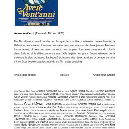
Avere vent'anni
(Fernando Di Leo, 1978)
Un film d'une cruauté inouïe qui évoque de manière totalement désenchantée la
libération des mœurs à travers les aventures amoureuses de deux jeunes femmes
insouciantes. A mesure qu'on avance, les utopies libertaires prennent du plomb
dans l'aile et si le début annonce une fable légère, les plans finaux relèvent de la
violence la plus achevée. La beauté éclatante des deux actrices accentue comme
s'il en était besoin la puissance de ce film coup de poing.
Article plus récent
Accueil
Article plus ancien
Adolfo Aristarain
Agnès Varda
Alain Cavalier
Abel Ferrara
Abel Gance
Adrian Lyne
Alain Bonnot
Alain Jessua
Alain Corneau
Alain Jaspard
Alain Tanner
Alan J. Pakula
Alan Rudolph
Albert Brooks
Alberto Lattuada
Alberto Sordi
Albert Valentin
Alberto Bevilacqua
Alessandro Blasetti
Alex Cox
Alexander Esway
Alexandre Dovjenko
Alexandre Sery
Alexeï Guerman
Alfred Hitchcock
Alfredo B.
Allan Dwan
Ana Mariscal
Andrzej Wajda
Crevenna
Anatole Litvak
André Berthomieu
André De Toth
André Cayatte
André Chotin
André Farwagi
André Hugon
André Téchiné
André
Ann Hui
Anthony Mann
Antonio Pietrangeli
Zwobada
Anne Fontaine
Antonio Mercero
Antonio
Arunas Zebriunas
Santillan
Arne Mattsson
Arthur Hiller
Arthur Penn
Arthur Pierson
Azuma Morisaki
Basil Dearden
Bernardo Bertolucci
Bertrand
Benny Safdie
Benoit Lamy
Bertrand Blier
Tavernier
Blake Edwards
Boris Barnet
Billy Wilder
Bob Decout
Bob Fosse
Boris Szulzinger
Brian De Palma
Brian Damude
Brian Yuzna
Bruce Beresford
Bruno Bozzetto
Bruno Corbucci
Bryan
Budd Boetticher
Carlo Rim
Forbes
Burgess Meredith
Buster Keaton
Camillo Bazzoni
Carl Froelich
Carlos Hugo Christensen
Carlos Saura
Cecil B. DeMille
Chano Urueta
Charles Crichton
Charles Nemes